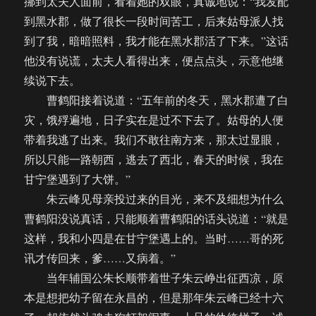
挪到太夫人面前，看着她的双眼，真诚地说：“我发配
到黑水郡，做了很长一段时间苦工，后来姑母派人找
到了我，暗暗照料，我才能在黑水郡活了下来。”这话
他没有说谎，太夫人看得出来，便点点头，示意他继
续说下去。
曹鹤阳接着说道：“五年前的冬天，黑水郡遭了白
灾，饿殍遍地，日子实在是过不下去了。姑母的人便
带着我逃了出来。我们不敢往南方来，那太过显眼，
所以只能一路朝西，逃去了西北，春天的时候，我在
甘宁堡遇到了大饼。”
朱云峰见母亲投过来的目光，来不及细想为什么
曹鹤阳没说真话，只能顺着曹鹤阳的话头说道：“就是
这样，我和小四是在甘宁堡遇上的。当时……哥的死
讯才传回来，爹……又病着。”
当年辅国公朱长顺带着世子朱云峥出征西凉，原
本是想把幼子留在永昌的，但是那年朱云峰已经十六