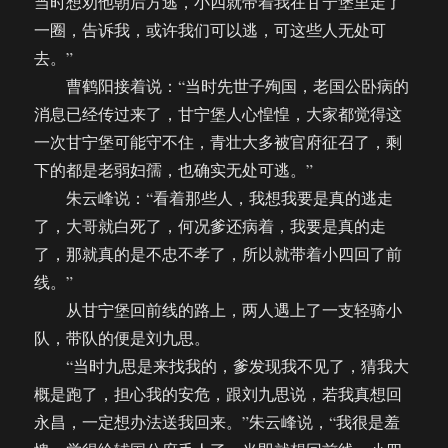
当时想劝他朝后方逃，小四就带着我在甘宁堡里走了
一圈，告诉我，或许我们可以逃，可这些人无处可
去。”
曹鹤阳接着说：“当时先世子殉国，老国公卧病的
消息已经传过来了，甘宁堡人心惶惶，大家都觉得这
一次甘宁堡可能守不住，青壮大多被官府征召了，剩
下的都是老弱妇孺，也确实无处可逃。”
朱云峰说：“看着那些人，我想我要是真的逃走
了，大哥就白死了，何况爹还病着，我要是真的走
了，那就真的是不忠不孝了，所以就带着小四回了前
线。”
从甘宁堡回前线的路上，两人遇上了一支轻骑小
队，带队的便是刘九思。
“当时九思是来找我的，爹发现我不见了，猜我大
概是跑了，担心我的安危，跟刘九思说，若我真想回
永昌，一定想办法送我回来。”朱云峰说，“我很是羞