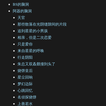
BS的脑洞
阿器的脑洞
天官
那些散落在光阴缝隙间的片段
追到星星的小男孩
相亲，但是二次恋爱
只是爱你
来自星星的呼唤
行走阴阳
朱总又双叒叕撞到头了
烧饼皇后
星尘回响
梦幻边际
心跳回忆
名侦探烧饼
上善若水