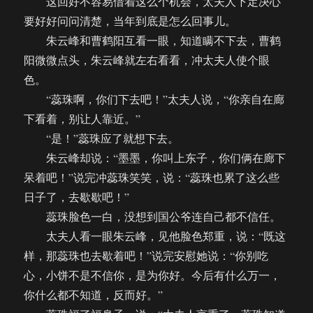
这回好不容易借着这么个机会，太夫人下定决心
要好好问问清楚，当年到底是怎么回事儿。
朱云峰和曹鹤阳互看一眼，知道瞒不下去，曹鹤
阳微微点头，朱云峰就左右看看，冲太夫人使个眼
色。
“蕊珠啊，你们下去吧！”太夫人说，“你亲自在廊
下看着，别让人靠近。”
“是！”蕊珠应了就想下去。
朱云峰却说：“墨墨，你叫上东子，你们俩在廊下
呆着吧！”说完冲蕊珠笑笑，说：“蕊珠也累了这么些
日子了，去歇歇吧！”
蕊珠脸色一白，没想到国公爷连自己都不信任。
太夫人看一眼朱云峰，见他脸色郑重，说：“既这
样，那蕊珠也去歇着吧！”说完安慰她说：“你别吃
心，小饼不是不信你，是为你好。今后有什么万一，
你什么都不知道，反而好。”