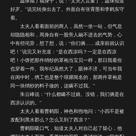
蕊珠福了福身子，说：“太夫人言重了，蕊珠知道
好歹。”说完转身出去了。外面自有张霄墨和李鹤东守
着。
太夫人看着面前的两人，虽然一坐一站，但气息
却隐隐相和，周身自有一股旁人融不进去的气势，心
中有些诧异，想了想，说：“你们俩……成亲前就认识
吧！”说完又补充道：“是在西凉吗？一定是在西凉
吧！小饼把那件绡纱的罩袍当宝贝一样，那日我看你
也穿着一件。我年纪虽然大了，眼神不济，可当年我
在闺中时，绣工也是整个琅琊闻名的，那两件罩袍是
同一块绡纱的料子做的，这瞒不过我。”
朱云峰说：“什么都瞒不过娘。没错，我们俩是在
西凉认识的。”
太夫人看着曹鹤阳，神色和煦地问：“小四不是被
发配到黑水郡么？怎么又到了西凉？”
曹鹤阳吸口气，知道太夫人对自己起了疑心，他