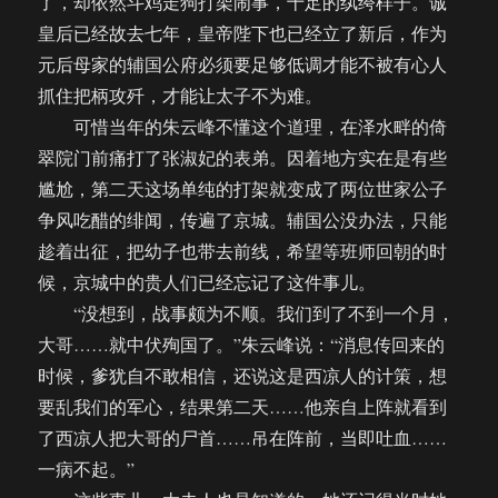
了，却依然斗鸡走狗打架闹事，十足的纨绔样子。诚
皇后已经故去七年，皇帝陛下也已经立了新后，作为
元后母家的辅国公府必须要足够低调才能不被有心人
抓住把柄攻歼，才能让太子不为难。
可惜当年的朱云峰不懂这个道理，在泽水畔的倚
翠院门前痛打了张淑妃的表弟。因着地方实在是有些
尴尬，第二天这场单纯的打架就变成了两位世家公子
争风吃醋的绯闻，传遍了京城。辅国公没办法，只能
趁着出征，把幼子也带去前线，希望等班师回朝的时
候，京城中的贵人们已经忘记了这件事儿。
“没想到，战事颇为不顺。我们到了不到一个月，
大哥……就中伏殉国了。”朱云峰说：“消息传回来的
时候，爹犹自不敢相信，还说这是西凉人的计策，想
要乱我们的军心，结果第二天……他亲自上阵就看到
了西凉人把大哥的尸首……吊在阵前，当即吐血……
一病不起。”