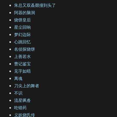
朱总又双叒叕撞到头了
阿器的脑洞
烧饼皇后
星尘回响
梦幻边际
心跳回忆
名侦探烧饼
上善若水
曹记鉴宝
见字如晤
离魂
刀尖上的舞者
不识
流星飒沓
吃错药
义妖烧氏传