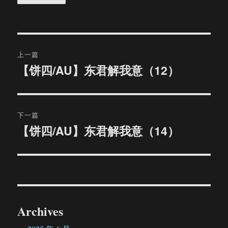
文
上一篇
章
【饼四/AU】东君解我意（12）
上
篇
导
文
航
章：
下一篇
【饼四/AU】东君解我意（14）
下
篇
文
章：
Archives