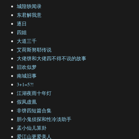
城隍轶闻录
东君解我意
逐日
四姐
大道三千
艾荷斯努耶传说
大佬饼和大佬四不得不说的故事
旧欢似梦
南城旧事
3+1=5?!
江湖夜雨十年灯
假凤虚凰
非饼四短篇合集
胆小鬼侦探和性冷淡助手
孟小仙儿算卦
爱江山更爱美人