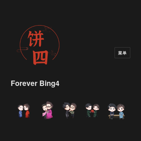
菜单
Forever Bing4