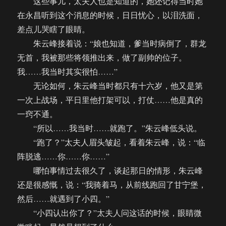
这些事儿，太夫人也是知道的，她还记得当时她
在永昌听到这个消息的时候，日日忧心，以泪洗面，
差点儿哭瞎了眼睛。
朱云峰接着说：“娘也知道，爹当时病倒了，群龙
无首，我被那些将领推出来，做了副帅的位子。
我……我当时其实很怕……”
无论如何，朱云峰当时都只有十六岁，他又是第
一次上战场，平日里他打架可以，打仗……他是真的
一窍不通。
“所以……我当时……就跑了。”朱云峰低头说。
“跑了？”太夫人眉头皱起，看着朱云峰，说：“临
阵脱逃……你……你……”
哪怕事情过去很久了，谈起那日的情形，朱云峰
还是很感慨，说：“我骑着马，从前线跑回了甘宁堡，
然后……就遇到了小四。”
“小四认出你了？”太夫人问这话的时候，眼睛微