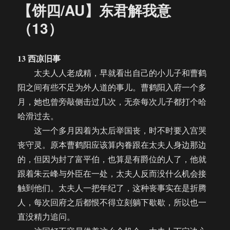
【饼四/AU】东君解我意
（13）
13 西凉旧事
太夫人人老成精，早就看出自己的小儿子和曹鹤
阳之间有些不足为外人道的事儿。曹鹤阳入府一个多
月，她也曾旁敲侧击过几次，无奈每次儿子都打个哈
哈滑过去。
这一个多月因着为太后举国丧，时不时要入宫哭
丧守灵。原本曹鹤阳应该算内眷跟在太夫人身边那边
的，但因为封了富平伯，也算是有爵位的人了，他就
跟着朱云峰与外臣在一处，太夫人反而没什么机会接
触到他们。太夫人一把年纪了，这种丧事实在是折腾
人，每次回府之后都恨不得立刻躺下歇歇，所以也一
直没精力追问。