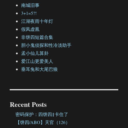
南城旧事
3+1=5?!
江湖夜雨十年灯
假凤虚凰
非饼四短篇合集
胆小鬼侦探和性冷淡助手
孟小仙儿算卦
爱江山更爱美人
垂耳兔和大尾巴狼
Recent Posts
密码保护：四饼四‖卡住了
【饼四/ABO】天官（126）