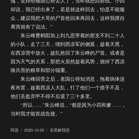
愧，觉得给辅国公府丢人了，当即就想回前线。小四
却说，我已经出来了，若是就这样回去，怕是不能服
众，建议我把大哥的尸首抢回来再回去，这样我擅自
离营就有了说法。”
朱云峰曹鹤阳加上刘九思带着的那支不到二十人
的小队，走了三天，绕到西凉军的侧翼，趁着天黑，
在西凉营中放火，趁乱抢回了朱云峥的尸首。或者是
因为天气的关系，那把火居然趁着风势，烧掉了西凉
骑兵营的粮草和部分辎重。
朱云峰回营之后，老国公得知消息，拖着病体连
夜布置，趁着西凉人大乱，打了他们一个措手不及，
他们丢盔弃甲不得不后退了三十多里。
“所以……”朱云峰说，“都是因为小四和爹……，
当时我才能首战告捷。”
作
发
分
阿器
2020-12-05
东君解我意
者
布
类