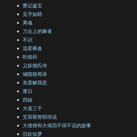
曹记鉴宝
见字如晤
离魂
刀尖上的舞者
不识
流星飒沓
吃错药
义妖烧氏传
城隍轶闻录
东君解我意
逐日
四姐
大道三千
艾荷斯努耶传说
大佬饼和大佬四不得不说的故事
旧欢似梦