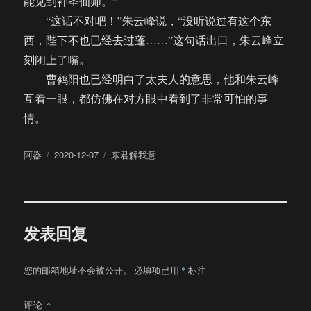
能见到神圣仙师。”
“这话不对吧！”朱云峰说，“没听说过有这个东
西，陛下不也已经去过蓬……”这句话出口，朱云峰立
刻闭上了嘴。
曹鹤阳也已经明白了太夫人的意思，他和朱云峰
互看一眼，都仿佛在对方眼中看到了非常可怕的事
情。
作
发
分
阿器
2020-12-07
东君解我意
者
布
类
于
发表回复
您的邮箱地址不会被公开。
必填项已用
*
标注
评论
*