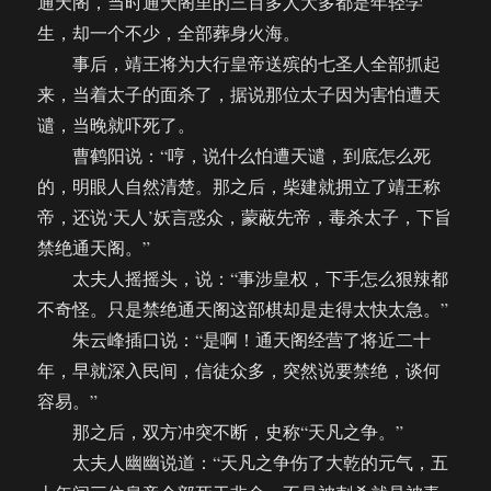
通天阁，当时通天阁里的三百多人大多都是年轻学
生，却一个不少，全部葬身火海。
事后，靖王将为大行皇帝送殡的七圣人全部抓起
来，当着太子的面杀了，据说那位太子因为害怕遭天
谴，当晚就吓死了。
曹鹤阳说：“哼，说什么怕遭天谴，到底怎么死
的，明眼人自然清楚。那之后，柴建就拥立了靖王称
帝，还说‘天人’妖言惑众，蒙蔽先帝，毒杀太子，下旨
禁绝通天阁。”
太夫人摇摇头，说：“事涉皇权，下手怎么狠辣都
不奇怪。只是禁绝通天阁这部棋却是走得太快太急。”
朱云峰插口说：“是啊！通天阁经营了将近二十
年，早就深入民间，信徒众多，突然说要禁绝，谈何
容易。”
那之后，双方冲突不断，史称“天凡之争。”
太夫人幽幽说道：“天凡之争伤了大乾的元气，五