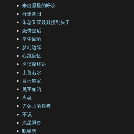
来自星星的呼唤
行走阴阳
朱总又双叒叕撞到头了
烧饼皇后
星尘回响
梦幻边际
心跳回忆
名侦探烧饼
上善若水
曹记鉴宝
见字如晤
离魂
刀尖上的舞者
不识
流星飒沓
吃错药