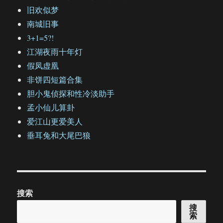
旧欢似梦
南城旧事
3+1=5?!
江湖夜雨十年灯
假凤虚凰
非饼四短篇合集
胆小鬼侦探和性冷淡助手
孟小仙儿算卦
爱江山更爱美人
垂耳兔和大尾巴狼
搜索
搜
索