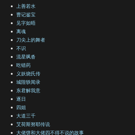
上善若水
曹记鉴宝
见字如晤
离魂
刀尖上的舞者
不识
流星飒沓
吃错药
义妖烧氏传
城隍轶闻录
东君解我意
逐日
四姐
大道三千
艾荷斯努耶传说
大佬饼和大佬四不得不说的故事