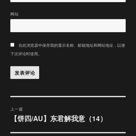
网站
在此浏览器中保存我的显示名称、邮箱地址和网站地址，以便
下次评论时使用。
文
上一篇
章
【饼四/AU】东君解我意（14）
上
篇
导
文