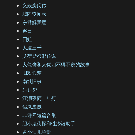
义妖烧氏传
城隍轶闻录
东君解我意
逐日
四姐
大道三千
艾荷斯努耶传说
大佬饼和大佬四不得不说的故事
旧欢似梦
南城旧事
3+1=5?!
江湖夜雨十年灯
假凤虚凰
非饼四短篇合集
胆小鬼侦探和性冷淡助手
孟小仙儿算卦