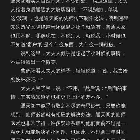
通天阁着实为百姓带来了不少好处。”说道这里，太夫
人指着身后通透的大玻璃窗说：“不说别的，单说
这‘玻璃’，也是通天阁的先师传下制作之法，否则哪里
来这透光又隔绝声音还保温之物？就算有，普通人家
也用不起。哪像现在，不说别人，就说我，小时候也
不知道‘窗户纸’是个什么东西，为什么一捅就破。”
说到这里，太夫人似乎是想起了小时候的事情，
不由得露出一个微笑。
曹鹤阳看太夫人的样子，轻轻说道：“娘，我去给
您换杯茶吧！”
太夫人呆了呆，说：“不用。”然后说：“后面的事
情，其实我知道的也和史书上记的差不多。”
通天阁中似乎有取之不尽的奇思妙想，只要你能
想到，仙师必然就有相应的解决办法。通天阁的仙师
医术也非常了得，许多疑难杂症到他们面前不过是一
粒药丸就能解决的小问题。也因此，不过两三年时间