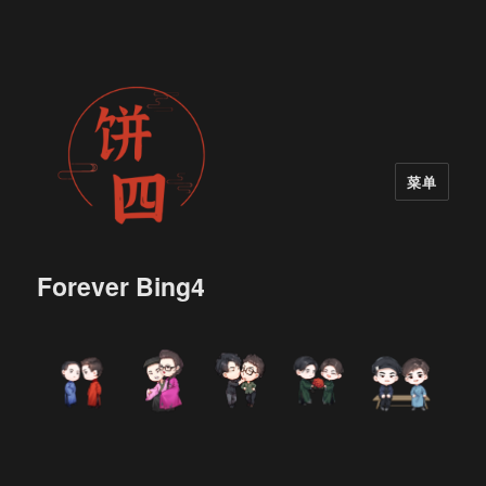
菜单
Forever Bing4