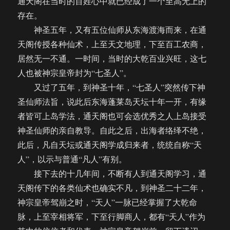
通天阁在当时的百姓心中就已经成了一个至高无上的
存在。
神圣五年，又有五位仙师从东海渡海而来，在通
天阁传授各种仙术，上至天文地理，下至百工农商，
居然无一不通。一时间，当时的大乾百业兴旺，这七
人也被神宗皇帝封为“七圣人”。
又过了五年，到神圣十年，“七圣人”突然传下神
圣仙师法旨，说此后东海蓬莱岛天坛十年一开，有缘
者皆可上岛学法，通天阁也可会选优秀之人上岛接受
神圣仙师的亲自教导。自此之后，出海者络绎不绝，
此后，凡自天坛或通天阁学成归来者，统统自称“天
人”，以示与普通“凡人”有别。
接下去的十几年间，不断有人到通天阁学习，通
天阁传下的各类仙术也确实不凡，到神圣二十二年，
神宗皇帝驾崩之时，“天人”一脉已经掌握了大乾命
脉，上至宰相将军，下至行脚商人，都有“天人”作为