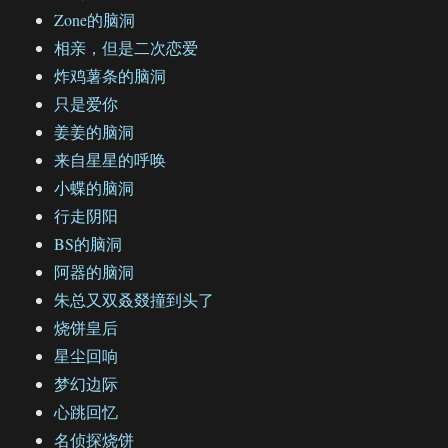
Zone的脑洞
相亲，但是二次恋爱
炸鸡薯条的脑洞
只是爱你
姜姜的脑洞
来自星星的呼唤
小蝶的脑洞
行走阴阳
BS的脑洞
阿器的脑洞
朱总又双叒叕撞到头了
烧饼皇后
星尘回响
梦幻边际
心跳回忆
名侦探烧饼