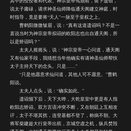
其中的佼佼者和代表。神宗皇帝驾崩前，留下遗诏，
说太子庸碌，请求神圣仙师降临通天阁建立神庭，时
时指导，竟是要将“天人”一脉至于皇权之上。
曹鹤阳微微皱眉，说：“真有这道遗诏吗？不是一
直说当时为神宗皇帝拟诏的欧阳志也出自通天阁，所
以是矫诏吗？”
太夫人摇摇头，说：“神宗皇帝一心问道，通天阁
又有仙家手段，我猜想当年他确实有请神圣仙师帮扶
太子主持天下的念头。只是……”
“只是他愿意求仙问道，其他人可不愿意。”曹鹤
阳说。
太夫人点头，说：“确实如此。”
遗诏颁下后，天下大哗，大乾皇室中更是有人指
欧阳志矫诏。双方言语冲突不断，又在朝廷上互相攻
讦，太子不堪其扰，连登基都不登了，称病不朝。大
将军柴建趁大行皇帝出殡，京城空虚之机，纵兵焚毁