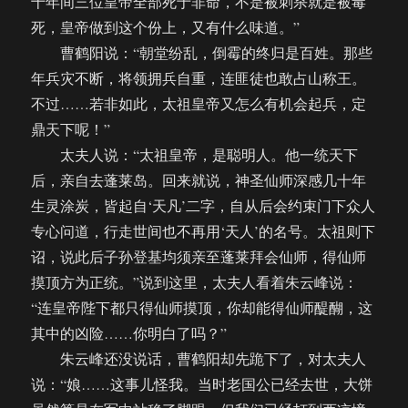
十年间三位皇帝全部死于非命，不是被刺杀就是被毒
死，皇帝做到这个份上，又有什么味道。”
曹鹤阳说：“朝堂纷乱，倒霉的终归是百姓。那些
年兵灾不断，将领拥兵自重，连匪徒也敢占山称王。
不过……若非如此，太祖皇帝又怎么有机会起兵，定
鼎天下呢！”
太夫人说：“太祖皇帝，是聪明人。他一统天下
后，亲自去蓬莱岛。回来就说，神圣仙师深感几十年
生灵涂炭，皆起自‘天凡’二字，自从后会约束门下众人
专心问道，行走世间也不再用‘天人’的名号。太祖则下
诏，说此后子孙登基均须亲至蓬莱拜会仙师，得仙师
摸顶方为正统。”说到这里，太夫人看着朱云峰说：
“连皇帝陛下都只得仙师摸顶，你却能得仙师醍醐，这
其中的凶险……你明白了吗？”
朱云峰还没说话，曹鹤阳却先跪下了，对太夫人
说：“娘……这事儿怪我。当时老国公已经去世，大饼