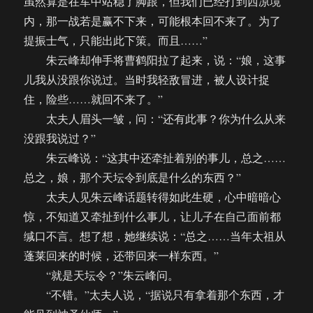
虽然算是在军中站稳了脚跟，但我们已经打到西凉境
内，那一战若是赢不下来，可能根本回不来了。为了
提振士气，只能出此下策。而且……”
朱云峰却伸手将曹鹤阳拉了起来，说：“娘，这事
儿我从没跟你说过。当时我轻敌冒进，被人设计捉
住，险些……就回不来了。”
太夫人眉头一皱，问：“还有此事？你为什么从来
没跟我说过？”
朱云峰说：“这其中还牵扯着别的事儿，总之……
总之，娘，那个天坛令到底是什么的东西？”
太夫人见朱云峰话题转得如此生硬，心中暗暗心
惊，不知道又牵扯到什么事儿，让儿子在自己面前都
缄口不言。想了想，她继续说：“总之……当年太祖从
蓬莱回来的时候，还带回来一样东西。”
“就是天坛令？”朱云峰问。
“不错。”太夫人说，“据说只有拿着那个东西，才