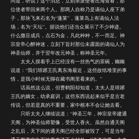
问道，听说了这个消息，立刻亲派使者出海查看，那
位使者带回来两个人。那两人自称乃是谪仙人座下弟
子，那块飞来石名为“蓬莱”，蓬莱岛上有谪仙人法
场，名为“天坛”。据说他们还当众展示了不少神迹。
什么撒豆成兵，点石为金，凡此种种，不一而足。神
宗皇帝心醉神迷，立刻下旨封那位未露面的谪仙人为
神圣仙师，并于翌年改元神圣，称神圣元年。
太夫人摸着手上已经没有一丝热气的茶碗，幽幽
说道：“我们琅琊王氏离东海最近，这些故纸堆里的事
情，是我小时候无聊在藏书阁里看来的。”
话虽然这么说，但曹鹤阳却知道，太夫人是琅琊
王氏的嫡女，幼承庭训，这些东西说起来似乎是古老
传说，但若是真的不重要，家中根本不会让她去看。
只听太夫人继续说道：“神圣三年，神宗皇帝建通
天阁，为神圣仙师塑像，受世人香火。虽然自通天阁
之乱后，天下间的通天阁已经全部被毁了，可是当年