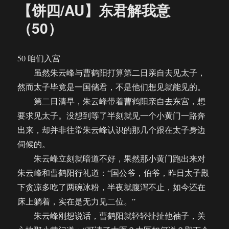
【饼四/AU】东君解我意
（50）
50 咱们入宫
虽然朱云峰与曹鹤阳打算第二日亲自去见太子，
然而太子毕竟是一国储君，不是他们想见就能见的。
第二日清早，朱云峰带着曹鹤阳亲自去东宫，想
要求见太子。没想到等了半刻就见一个小黄门一路奔
出来，却并非往常朱云峰认识的那几个跟在太子身边
伺候的。
朱云峰立刻就暗道不好，果然那小黄门跑出来对
朱云峰和曹鹤阳行礼道：“国公爷，伯爷，昨日太子殿
下贪凉多吃了两碗冰粉，半夜就腹泻不止，如今还在
床上躺着，实在是无力见二位。”
朱云峰刚想说话，曹鹤阳就轻轻扯扯他袖子，关