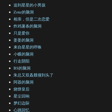
追到星星的小男孩
Zone的脑洞
相亲，但是二次恋爱
炸鸡薯条的脑洞
只是爱你
姜姜的脑洞
来自星星的呼唤
小蝶的脑洞
行走阴阳
BS的脑洞
朱总又双叒叕撞到头了
阿器的脑洞
烧饼皇后
星尘回响
梦幻边际
心跳回忆