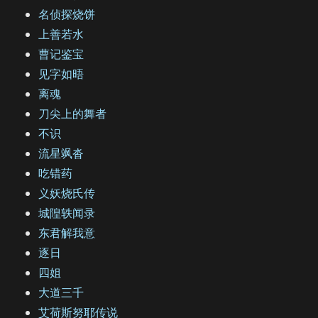
名侦探烧饼
上善若水
曹记鉴宝
见字如晤
离魂
刀尖上的舞者
不识
流星飒沓
吃错药
义妖烧氏传
城隍轶闻录
东君解我意
逐日
四姐
大道三千
艾荷斯努耶传说