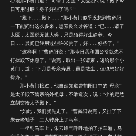
心地那小黄门道：“可请了太医？太医如何说？殿下今
日可用过膳？身子好些了吗？”
“殿下……殿下……”那小黄门似乎没想到曹鹤阳
一下能问出这么多来，思索良久才答道：“已……请了
太医，太医说无甚大碍，只是须得好生静养。今
日……晨间已经用过些许米粥了，好……好些了。”
“这样啊！”曹鹤阳说：“那今日我和国公爷就先不
打扰殿下休息了。”说完，取出一张请柬，递给那个小
黄门，道：“下月是母亲寿辰，虽是散生，但也想好好
操办。”
那小黄门接过，他自然知道曹鹤阳口中的“母亲”
是太子殿下嫡亲的外祖母，不敢造次，说：“小的定然
立刻交给太子殿下。”
“如此，我们就先走了。”曹鹤阳说完，又扯了下
朱云峰袖子，二人转身上了马车。
一坐到马车上，朱云峰气呼呼地拍了拍车厢，马