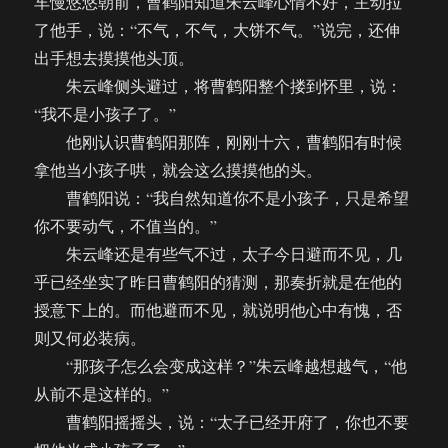
车慢悠悠朝前，曹鹤阳知道朱云峰心情不好，主动拉
了他手，说：“不气，不气，大饼不气。”说完，还伸
出手想去摸摸他头顶。
朱云峰侧头避过，将曹鹤阳整个搂到怀里，说：
“我不是小孩子了。”
他刚认识曹鹤阳那阵，刚刚十六，曹鹤阳有时候
拿他当小孩子哄，就会这么摸摸他的头。
曹鹤阳说：“我自然知道你不是小孩子，只是希望
你不要动气，不值当的。”
朱云峰还是有些气不过，太子今日避而不见，几
乎已经坐实了昨日曹鹤阳的猜测，那奏折就是在他的
授意下上的。而他避而不见，就说明他心中有愧，否
则又何必装病。
“那孩子怎么会变成这样？”朱云峰越想越气，“他
从前不是这样的。”
曹鹤阳摇摇头，说：“太子已经开府了，你也不要