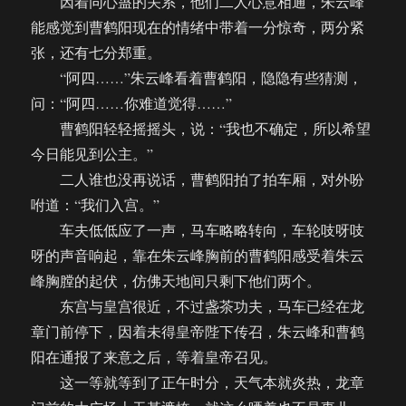
因着同心蛊的关系，他们二人心意相通，朱云峰
能感觉到曹鹤阳现在的情绪中带着一分惊奇，两分紧
张，还有七分郑重。
“阿四……”朱云峰看着曹鹤阳，隐隐有些猜测，
问：“阿四……你难道觉得……”
曹鹤阳轻轻摇摇头，说：“我也不确定，所以希望
今日能见到公主。”
二人谁也没再说话，曹鹤阳拍了拍车厢，对外吩
咐道：“我们入宫。”
车夫低低应了一声，马车略略转向，车轮吱呀吱
呀的声音响起，靠在朱云峰胸前的曹鹤阳感受着朱云
峰胸膛的起伏，仿佛天地间只剩下他们两个。
东宫与皇宫很近，不过盏茶功夫，马车已经在龙
章门前停下，因着未得皇帝陛下传召，朱云峰和曹鹤
阳在通报了来意之后，等着皇帝召见。
这一等就等到了正午时分，天气本就炎热，龙章