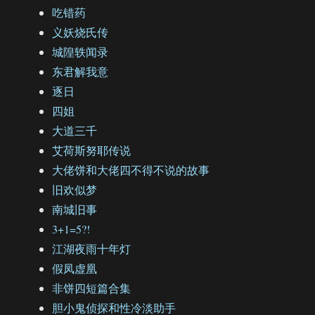
吃错药
义妖烧氏传
城隍轶闻录
东君解我意
逐日
四姐
大道三千
艾荷斯努耶传说
大佬饼和大佬四不得不说的故事
旧欢似梦
南城旧事
3+1=5?!
江湖夜雨十年灯
假凤虚凰
非饼四短篇合集
胆小鬼侦探和性冷淡助手