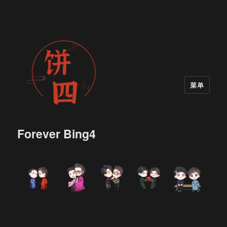
菜单
Forever Bing4