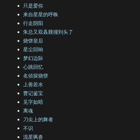
只是爱你
来自星星的呼唤
行走阴阳
朱总又双叒叕撞到头了
烧饼皇后
星尘回响
梦幻边际
心跳回忆
名侦探烧饼
上善若水
曹记鉴宝
见字如晤
离魂
刀尖上的舞者
不识
流星飒沓