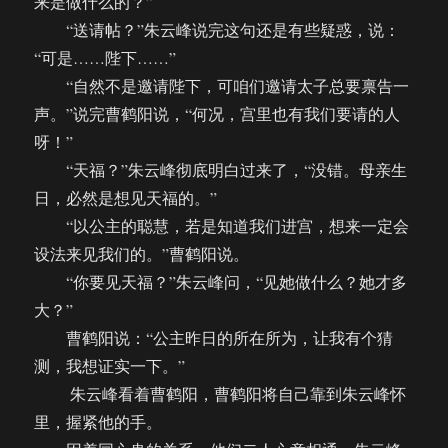
来是做什么的？”
“送请帖？”朱云峰说完这句还是有些疑惑，说：
“可是……陛下……”
“自然不是邀请陛下，可咱们邀请太子总要禀告一
声。”说完曹鹤阳说，“何况，宫里也有我们要请的人
呀！”
“天福？”朱云峰彻底明白过来了，“没错。母亲生
日，必然是想见天福的。”
“以公主的聪慧，若是知道我们进宫，想来一定会
设法来见我们的。”曹鹤阳说。
“你要见天福？”朱云峰问，“见她做什么？她才多
大？”
曹鹤阳说：“公主昨日的所在所为，让我有个猜
测，我想证实一下。”
朱云峰看着曹鹤阳，曹鹤阳将自己靠到朱云峰怀
里，握紧他的手。