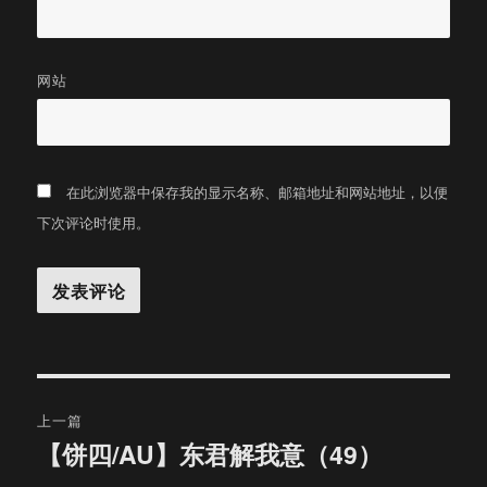
网站
在此浏览器中保存我的显示名称、邮箱地址和网站地址，以便
下次评论时使用。
文
上一篇
章
【饼四/AU】东君解我意（49）
上
篇