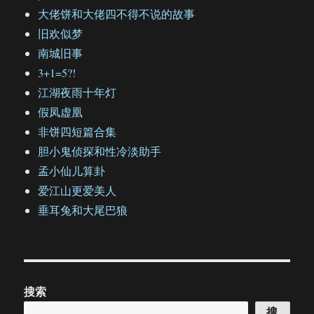
大佬饼和大佬四不得不说的故事
旧欢似梦
南城旧事
3+1=5?!
江湖夜雨十年灯
假凤虚凰
非饼四短篇合集
胆小鬼侦探和性冷淡助手
孟小仙儿算卦
爱江山更爱美人
垂耳兔和大尾巴狼
搜索
搜