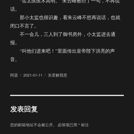
“岳太医医术高明。”朱云峰敷衍了一句，不再说
话。
那小太监也很识趣，看朱云峰不想再说话，也就
闭口不言了。
不一会儿，三人到了御书房外，小太监进去通
报。
“叫他们进来吧！”里面传出皇帝陛下洪亮的声
音。
作
发
分
阿器
2021-01-11
东君解我意
者
布
类
于
发表回复
您的邮箱地址不会被公开。
必填项已用
*
标注