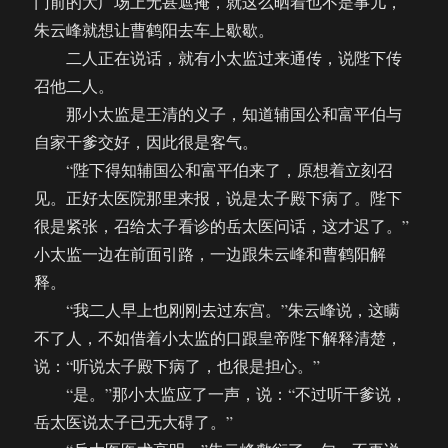
门前的大广场上无甚遮掩，就这么晒着也不是事儿，
朱云峰就想让曹鹤阳去车上歇歇。
二人正在说话，就有小太监过来通传，说陛下传
召他二人。
那小太监是王清的义子，知道辅国公和富平伯与
自家干爹交好，因此很是客气。
“陛下得知辅国公和富平伯来了，原想着立刻召
见。正好太医院那里来报，说是太子殿下病了。陛下
很是紧张，召给太子看诊的岳太医问话，这才迟了。”
小太监一边在前面引路，一边跟朱云峰和曹鹤阳解
释。
“我二人早上也刚刚去过东宫。”朱云峰说，这瞒
不了人，不如借着小太监的口跟皇帝陛下解释清楚，
说：“听说太子殿下病了，也很是担心。”
“是。”那小太监应了一声，说：“不过听干爹说，
岳太医说太子已无大碍了。”