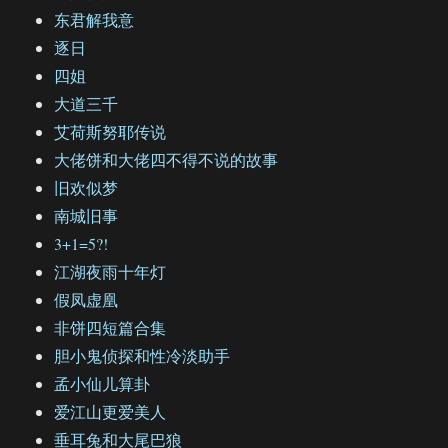
东君解我意
逐日
四姐
大道三千
艾荷斯努耶传说
大佬饼和大佬四不得不说的故事
旧欢似梦
南城旧事
3+1=5?!
江湖夜雨十年灯
假凤虚凰
非饼四短篇合集
胆小鬼侦探和性冷淡助手
孟小仙儿算卦
爱江山更爱美人
垂耳兔和大尾巴狼