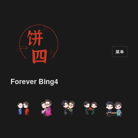
菜单
Forever Bing4