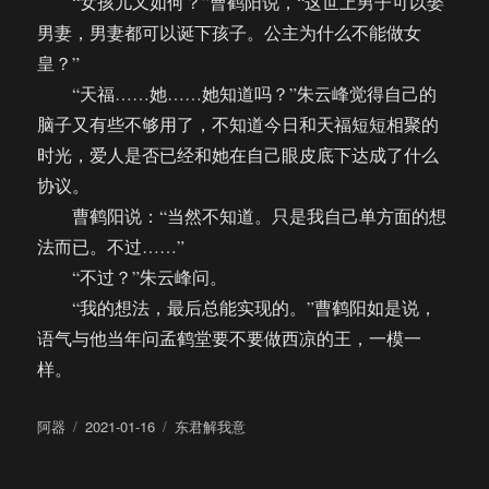
“女孩儿又如何？”曹鹤阳说，“这世上男子可以娶
男妻，男妻都可以诞下孩子。公主为什么不能做女
皇？”
“天福……她……她知道吗？”朱云峰觉得自己的
脑子又有些不够用了，不知道今日和天福短短相聚的
时光，爱人是否已经和她在自己眼皮底下达成了什么
协议。
曹鹤阳说：“当然不知道。只是我自己单方面的想
法而已。不过……”
“不过？”朱云峰问。
“我的想法，最后总能实现的。”曹鹤阳如是说，
语气与他当年问孟鹤堂要不要做西凉的王，一模一
样。
作
发
分
阿器
2021-01-16
东君解我意
者
布
类
于