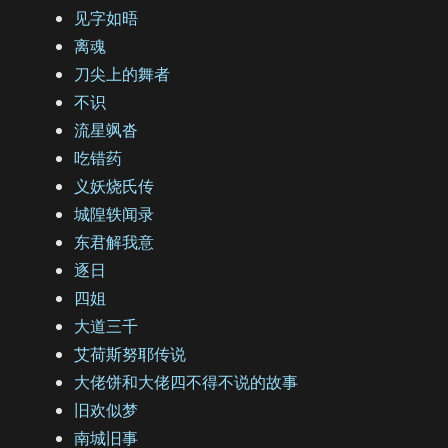
见字如晤
离魂
刀尖上的舞者
不识
流星飒沓
吃错药
义妖烧氏传
城隍轶闻录
东君解我意
逐日
四姐
大道三千
艾荷斯努耶传说
大佬饼和大佬四不得不说的故事
旧欢似梦
南城旧事