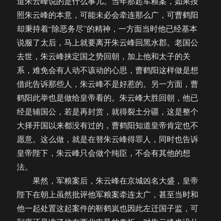
道朱云峰说的是什么事儿。当年那起军粮案，如果按
照朱云峰的本意，可能未必会牵连那么广，可曹鹤阳
却秉持着“除恶务尽”的精神，一方面当时他已经基本
说服了太后，马上就要离开朱云峰回黑水郡。老国公
去世，朱云峰挟定国之势回朝，加上他和太子的关
系，难免会有人动不该动的心思，曹鹤阳这样做是想
借此告诉那些人，朱云峰不是好惹的。另一方面，曹
鹤阳此举也是做给皇帝看的。朱云峰大胜回朝，他已
经是辅国公，若是再封赏，就得裂土分疆，这是整个
大择开国以来都没有过的，曹鹤阳知道皇帝肯定也不
愿意。这么做，就是在替朱云峰得罪人，同时也告诉
皇帝陛下，朱云峰只会做个纯臣，不会有其他的想
法。
果然，军粮案后，朱云峰在京城凶名大盛，皇帝
陛下在朝上虽然批评他军粮案牵连太广，甚至当时和
他一起处置这起案件的靳鹤岚也因此左迁国子监，可