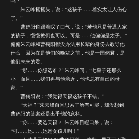
吗？”
朱云峰摇摇头，说：“这孩子……着实太让人伤心
了。”
曹鹤阳也跟着叹了口气，说：“若他只是普通人家
的孩子，慢慢教倒也可以。可是……他偏偏是太子。”
偏偏朱云峰和曹鹤阳都没办法用长辈的身份去教导他
什么，因为在是他们的晚辈之前，他是一国储君，是
他们未来的君。
“那……你想选谁？”朱云峰问，“七皇子还那么
小，而且……我们再与他亲近，他也总有自己的母
家。”
曹鹤阳说：“我觉得天福这孩子不错。”
“天福？”朱云峰自问思索了所有可能，却没想到
曹鹤阳的答案还是出乎他的意料。
“你……要选天福？”朱云峰目瞪口呆，说：
“可……她……她是女孩儿啊！”