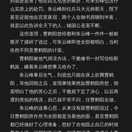
到底还是准了他在西北屯垦的奏折，对朱云峰也没什
么实质上的处罚。朱云峰卸任兵马大元帅那天，陛下
甚至还留他在宫里夜宿，两个人在御书房聊到半夜，
就是以此告诉全天下的人，辅国公圣宠不断。
这些道理，曹鹤阳曾经都和朱云峰一件件一桩桩
掰开了揉碎了说过，可朱云峰即使全部都明白，当时
依然不同意曹鹤阳的计策。
曹鹤阳被他气得没办法，干脆修书一封写信给靳
鹤岚，瞒着朱云峰把事儿给办了。
朱云峰事后生气，到底也只能在床上折腾曹鹤
阳，等他回朝之后，发现事情果然如曹鹤阳所想，彻
底明白了他的苦心之后，干脆就下定了决心，以后再
遇到类似的情况，自己就不管不问，任曹鹤阳去做。
朱云峰的这番心思，从来没有跟曹鹤阳说过，今
日曹鹤阳所作所为全部都是当着他的面，甚至曹鹤阳
都已经做好了心理准备，想好了在他阻止自己的时候