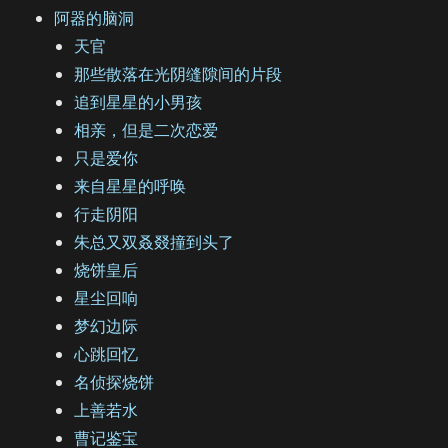
阿器的脑洞
天官
那些散落在光阴缝隙间的片段
追到星星的小男孩
相亲，但是二次恋爱
只是爱你
来自星星的呼唤
行走阴阳
朱总又双叒叕撞到头了
烧饼皇后
星尘回响
梦幻边际
心跳回忆
名侦探烧饼
上善若水
曹记鉴宝