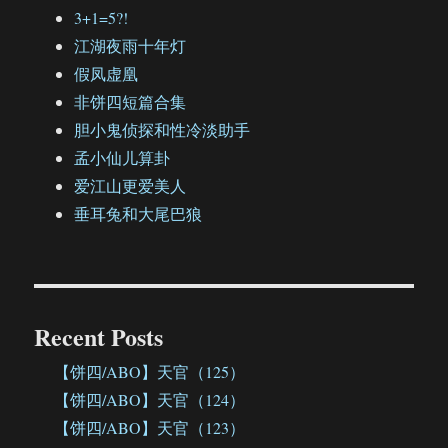
3+1=5?!
江湖夜雨十年灯
假凤虚凰
非饼四短篇合集
胆小鬼侦探和性冷淡助手
孟小仙儿算卦
爱江山更爱美人
垂耳兔和大尾巴狼
Recent Posts
【饼四/ABO】天官（125）
【饼四/ABO】天官（124）
【饼四/ABO】天官（123）