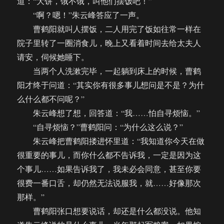
道：“大饼，饿不饿，叫他们摆饭吧！”
“啊？嗯！”朱云峰答应了一声。
曹鹤阳就叫人摆饭，二人用完了饭如往常一样在
院子里转了一圈消食儿，晚上又看着时间去给太夫人
请安，伺候她睡下。
当两个人洗漱完毕，一起躺到床上的时候，曹鹤
阳才终于问道：“其实你有很多事儿想问是不是？为什
么什么都不问呢？”
朱云峰想了想，回答道：“我……怕自寻烦恼。”
“自寻烦恼？”曹鹤阳问：“为什么这么说？”
朱云峰把曹鹤阳搂进怀里道：“我知道你今天在做
很重要的事儿，而你什么都不告诉我，一定是因为这
个事儿……如果告诉我了，我未必会同意，甚至你要
很费一番口舌，却仍然无法说服我，就……好像那次
那样。”
曹鹤阳张口想要说话，却还是什么都没说。他知