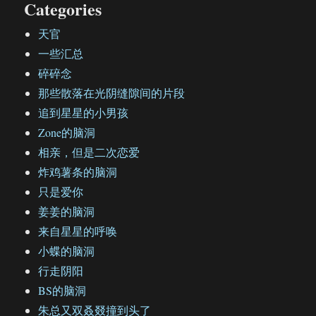
Categories
天官
一些汇总
碎碎念
那些散落在光阴缝隙间的片段
追到星星的小男孩
Zone的脑洞
相亲，但是二次恋爱
炸鸡薯条的脑洞
只是爱你
姜姜的脑洞
来自星星的呼唤
小蝶的脑洞
行走阴阳
BS的脑洞
朱总又双叒叕撞到头了