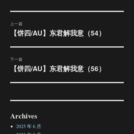
文
上一篇
章
【饼四/AU】东君解我意（54）
上
篇
导
文
航
章：
下一篇
【饼四/AU】东君解我意（56）
下
篇
文
章：
Archives
2025 年 6 月