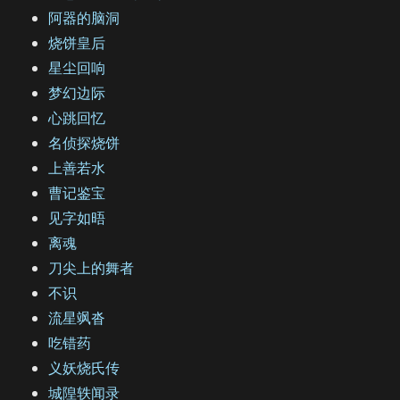
阿器的脑洞
烧饼皇后
星尘回响
梦幻边际
心跳回忆
名侦探烧饼
上善若水
曹记鉴宝
见字如晤
离魂
刀尖上的舞者
不识
流星飒沓
吃错药
义妖烧氏传
城隍轶闻录