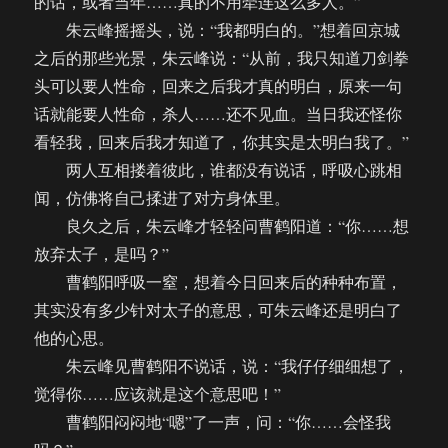
的话，或者当年……真的不用牵连这么多人。”
朱云峰摇摇头，说：“我都明白的。”想着回京城
之后的那些光景，朱云峰说：“从前，我只知道刀剑拳
头可以要人性命，回来之后我才真的明白，原来一句
话就能要人性命，杀人……还不见血。当日我还怪你
看轻我，回来后我才知道了，你其实是太明白我了。”
两人互相搂着彼此，谁都没有说话，呼吸心跳相
闻，仿佛将自己揉进了对方身体里。
良久之后，朱云峰才轻轻问曹鹤阳道：“你……想
放弃太子，是吗？”
曹鹤阳呼吸一窒，想着今日回来后的种种布置，
其实没有多少针对太子的意思，可朱云峰还是明白了
他的心思。
朱云峰见曹鹤阳不说话，说：“我仔仔细细想了，
觉得你……应该就是这个意思吧！”
曹鹤阳闷闷地“嗯”了一声，问：“你……会怪我