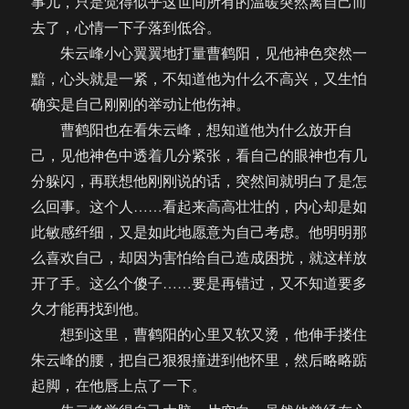
事儿，只是觉得似乎这世间所有的温暖突然离自己而
去了，心情一下子落到低谷。
朱云峰小心翼翼地打量曹鹤阳，见他神色突然一
黯，心头就是一紧，不知道他为什么不高兴，又生怕
确实是自己刚刚的举动让他伤神。
曹鹤阳也在看朱云峰，想知道他为什么放开自
己，见他神色中透着几分紧张，看自己的眼神也有几
分躲闪，再联想他刚刚说的话，突然间就明白了是怎
么回事。这个人……看起来高高壮壮的，内心却是如
此敏感纤细，又是如此地愿意为自己考虑。他明明那
么喜欢自己，却因为害怕给自己造成困扰，就这样放
开了手。这么个傻子……要是再错过，又不知道要多
久才能再找到他。
想到这里，曹鹤阳的心里又软又烫，他伸手搂住
朱云峰的腰，把自己狠狠撞进到他怀里，然后略略踮
起脚，在他唇上点了一下。