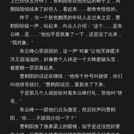
上已经快五分钟了，曹鹤阳坐在他旁边的椅子上，周
围陆陆续续来了好些人，看起来……都奇奇怪怪的。
终于，当一个肤色黝黑的年轻人走过来之后，曹
鹤阳轻咳一声，站起来，向众人介绍：“这个……是朱
云峰，是……”他似乎是犹豫了一下，还是说了出来，
“我对象。”
朱云峰心里甜甜的，这一声“对象”让他浑身暖洋
洋又甜滋滋的，好像整个人掉进一个大蜂蜜罐头里，
被蜜糖一层层裹起来。
曹鹤阳的话还在继续：“他有个外号叫烧饼，你们
叫他饼哥就行。”曹鹤阳说完，重新坐了下来。
于是那几个人就纷纷对着朱云峰行礼，管他叫“饼
哥。”
朱云峰一一跟他们点头微笑，然后轻声问曹鹤
阳，“你……不跟我介绍一下？”
曹鹤阳推了推鼻梁上的眼镜，似乎是还没想好要