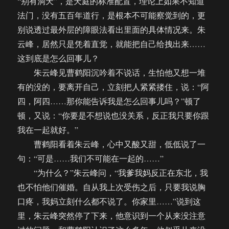
“别有洞天”，是天庭的标准配置，理论上如果不知道
法门，没有五百年道行，是根本不可能察觉到的，更
别说透过最外层的障眼法看出里面的具体情况来。朱
云峰，居然只是凭着直觉，就能把自己给拽出来……
这到底是怎么回事儿？
朱云峰见曹鹤阳沉吟着不说话，生怕他又想一堆
有的没的，要离开自己，立刻把人紧紧搂住，说：“阿
四，阿四……那你能告诉我是怎么回事儿吗？”顿了
顿，又说：“你要是不想说也没关系，反正我只要你跟
我在一起就好。”
曹鹤阳看着朱云峰，心中又酸又甜，低低说了一
句：“可是……我们不可能在一起的……”
“为什么？”朱云峰问，“我爹我妈反正在东北，我
也不怕他们催婚。自从我上次受伤之后，只要我说胸
口疼，我妈立刻什么都不说了。你家里……”说到这
里，朱云峰突然停了下来，他意识到一个从来没注意