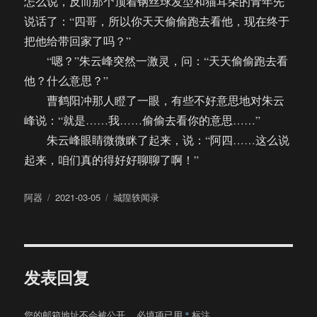
怎么说，反而那个顶着钢丝球发型和猫耳朵的青年先
说话了：“四哥，所以你天天偷偷跑去看他，现在终于
把他给带回家了吗？”
“嗯？”朱云峰突然一激灵，问：“天天偷偷跑去看
他？什么意思？”
曹鹤阳冲那人瞪了一眼，有些不好意思地对朱云
峰说：“就是……我……偷偷去看你的意思……”
朱云峰眼睛微微眯了起来，说：“阿四……这么说
起来，咱们真的得好好聊聊了啊！”
作
发
分
阿器
2021-03-05
城隍轶闻录
者
布
类
于
发表回复
您的邮箱地址不会被公开。
必填项已用
*
标注