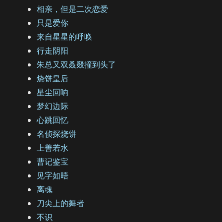
相亲，但是二次恋爱
只是爱你
来自星星的呼唤
行走阴阳
朱总又双叒叕撞到头了
烧饼皇后
星尘回响
梦幻边际
心跳回忆
名侦探烧饼
上善若水
曹记鉴宝
见字如晤
离魂
刀尖上的舞者
不识