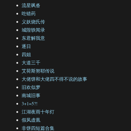
流星飒沓
吃错药
义妖烧氏传
城隍轶闻录
东君解我意
逐日
四姐
大道三千
艾荷斯努耶传说
大佬饼和大佬四不得不说的故事
旧欢似梦
南城旧事
3+1=5?!
江湖夜雨十年灯
假凤虚凰
非饼四短篇合集