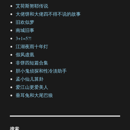
艾荷斯努耶传说
大佬饼和大佬四不得不说的故事
旧欢似梦
南城旧事
3+1=5?!
江湖夜雨十年灯
假凤虚凰
非饼四短篇合集
胆小鬼侦探和性冷淡助手
孟小仙儿算卦
爱江山更爱美人
垂耳兔和大尾巴狼
搜索