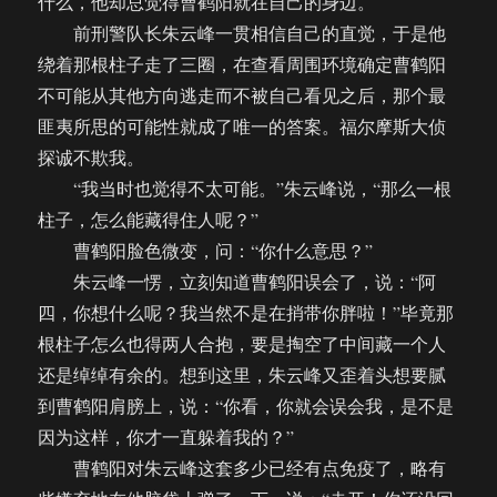
什么，他却总觉得曹鹤阳就在自己的身边。
前刑警队长朱云峰一贯相信自己的直觉，于是他
绕着那根柱子走了三圈，在查看周围环境确定曹鹤阳
不可能从其他方向逃走而不被自己看见之后，那个最
匪夷所思的可能性就成了唯一的答案。福尔摩斯大侦
探诚不欺我。
“我当时也觉得不太可能。”朱云峰说，“那么一根
柱子，怎么能藏得住人呢？”
曹鹤阳脸色微变，问：“你什么意思？”
朱云峰一愣，立刻知道曹鹤阳误会了，说：“阿
四，你想什么呢？我当然不是在捎带你胖啦！”毕竟那
根柱子怎么也得两人合抱，要是掏空了中间藏一个人
还是绰绰有余的。想到这里，朱云峰又歪着头想要腻
到曹鹤阳肩膀上，说：“你看，你就会误会我，是不是
因为这样，你才一直躲着我的？”
曹鹤阳对朱云峰这套多少已经有点免疫了，略有