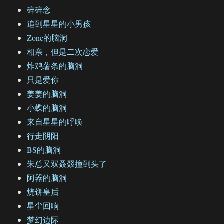
碎碎念
追到星星的小男孩
Zone的脑洞
相亲，但是二次恋爱
炸鸡薯条的脑洞
只是爱你
姜姜的脑洞
小蝶的脑洞
来自星星的呼唤
行走阴阳
BS的脑洞
朱总又双叒叕撞到头了
阿器的脑洞
烧饼皇后
星尘回响
梦幻边际