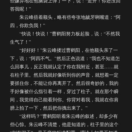
些嫌弃地在他脑袋上弹了一下，说：“走开！你还没回
答我呢！”
朱云峰捂着额头，略有些夸张地龇牙咧嘴道：“阿
四，你欺负我！”
“快说！快说！”曹鹤阳努力板起脸，说：“不然我
生气了！”
“好好好！”朱云峰搂过曹鹤阳，在他额头亲了一
下，说：“阿四不气。”然后正色说道：“我也不知道怎
么回事儿，反正我就认定了你在我附近，甚至……就
在柱子里。然后我就好像听到你的声音，就想着一定
要抓住你，不能让你再离开了。然后很奇妙的，我的
手好像被什么指引着一样，穿过了柱子。就在那个瞬
间，我觉得自己能看到你。你背对着我，我就在你肩
膀上拍了一下，然后把你拽出来了。”
“这样吗？”曹鹤阳听着朱云峰的叙述，却多少有
些心惊。朱云峰不清楚，他是知道的，柱子里的这个