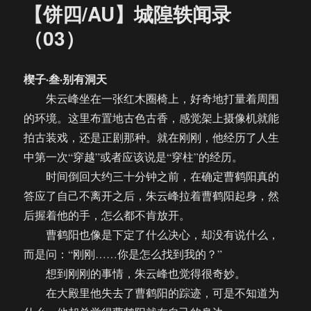
【饼四/AU】城隍轶闻录
（03）
楔子·叁·别有洞天
朱云峰坐在一张红木圈椅上，好奇地打量着周围
的环境。这里布置地古色古香，感觉架上摄像机就能
拍古装戏，还是正剧那种。就在刚刚，他经历了人生
中第一次“穿越”或者应该说是“穿柱”的经历。
时间倒回大约三十分钟之前，在确定曹鹤阳真的
答应了自己不离开之后，朱云峰拉着曹鹤阳起身，然
后握着他的手，怎么都不肯放开。
曹鹤阳也像是下定了什么决心，却没有说什么，
而是问：“刚刚……你是怎么找到我的？”
想到刚刚的事情，朱云峰也觉得很奇妙。
在大殿里他失去了曹鹤阳的踪迹，可是不知道为