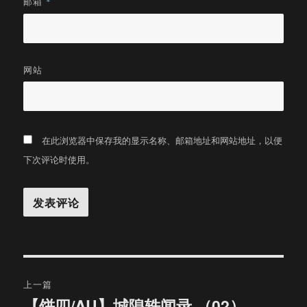
邮箱
*
网站
在此浏览器中保存我的显示名称、邮箱地址和网站地址，以便
下次评论时使用。
文
上一篇
章
【饼四/AU】城隍轶闻录 （02）
上