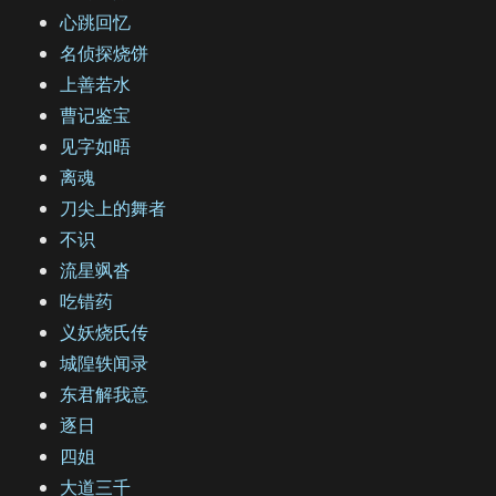
心跳回忆
名侦探烧饼
上善若水
曹记鉴宝
见字如晤
离魂
刀尖上的舞者
不识
流星飒沓
吃错药
义妖烧氏传
城隍轶闻录
东君解我意
逐日
四姐
大道三千