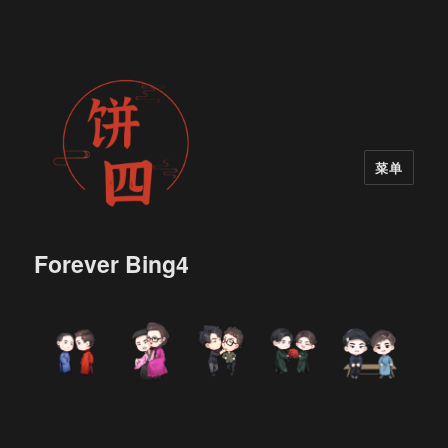
菜单
Forever Bing4