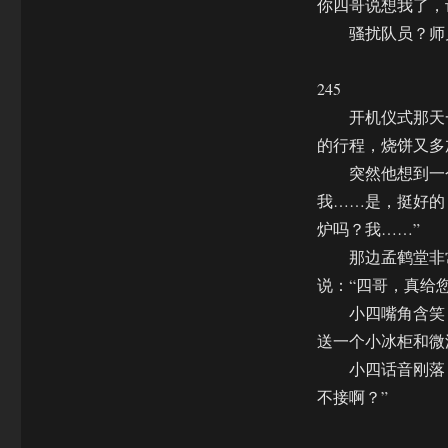
你四哥说想我了，
骚扰队员？师兄
245
开机仪式那天一
的行程，烧饼又多
突然他想到一个
我……是，挺好的
炉吗？我……”
那边孟鹤堂非常
说：“四哥，真给
小四嘴角含笑，
送一个小冰柜和微
小四话音刚落，
不接啊？”