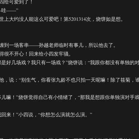
给可爱到了！
哇——”
大约没人能这么可爱吧！第5201314次，烧饼如是想。
到一场客串——孙越老师临时有事儿，所以他去了。
很不开心！回来给小四发牢骚。
好几场戏？我只有一场戏？”烧饼说：“我跟你都没有单独的
，说：“别生气，你看张九龄不也只拍一天呢嘛！除了筱菊，
嘛！”烧饼觉得自己有小情绪了，“那我是想跟你单独演对手
来！”小四说，“你想怎么演就怎么演。”