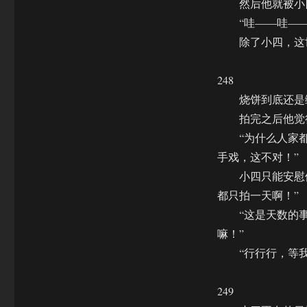
然后他就被小四
“哇——哇——
除了小四，这世上
248
烧饼到底还是缠
拍完之后他觉得
“为什么人家都是
手戏，这不对！”
小四只能安慰他
都只拍一天啊！”
“这是天数的事儿
嘛！”
“行行行，等我回
249