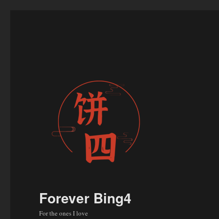
Forever Bing4
For the ones I love