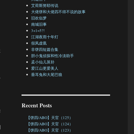
艾荷斯努耶传说
大佬饼和大佬四不得不说的故事
旧欢似梦
南城旧事
3+1=5?!
，
江湖夜雨十年灯
假凤虚凰
非饼四短篇合集
要
胆小鬼侦探和性冷淡助手
孟小仙儿算卦
爱江山更爱美人
垂耳兔和大尾巴狼
单
Recent Posts
澡
【饼四/ABO】天官（125）
【饼四/ABO】天官（124）
刚
【饼四/ABO】天官（123）