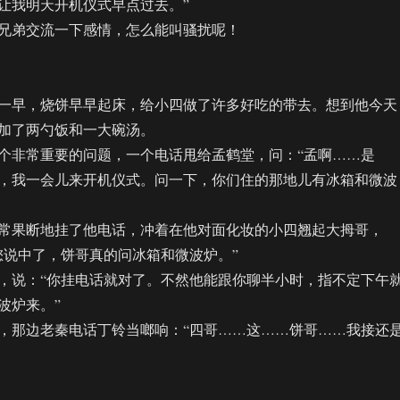
让我明天开机仪式早点过去。”
弟交流一下感情，怎么能叫骚扰呢！
早，烧饼早早起床，给小四做了许多好吃的带去。想到他今天
加了两勺饭和一大碗汤。
非常重要的问题，一个电话甩给孟鹤堂，问：“孟啊……是
，我一会儿来开机仪式。问一下，你们住的那地儿有冰箱和微波
果断地挂了他电话，冲着在他对面化妆的小四翘起大拇哥，
您说中了，饼哥真的问冰箱和微波炉。”
说：“你挂电话就对了。不然他能跟你聊半小时，指不定下午
波炉来。”
那边老秦电话丁铃当啷响：“四哥……这……饼哥……我接还