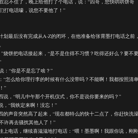
忍不住了，晚上给他打了个电话，说：“四哥，您快哄哄饼哥
们打电话嚎，说您不要他了！”
划最后没有完成从A-Z的闭环，在他准备给张霄墨打电话之前
。
烧饼把电话接起来，“是不是住得不习惯？吃得还好么？要不
”
：“你是不是忘了啥？”
“怎么给你理行李的时候有什么没带吗？不能啊！我都按照清
！”
说，“明儿中午那个开机仪式，你不是说你要来的吗？”
，“我铁定来啊！没忘！”
的声音突然高了起来，“现在都特么的快十二点了，你赶快洗
不许再去骚扰其他人了！”
上电话，继续喜滋滋地打电话：“喂！墨墨啊！我跟你说，刚