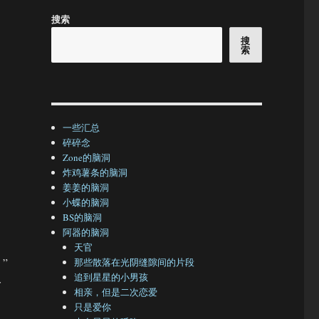
搜索
搜
索
一些汇总
碎碎念
Zone的脑洞
炸鸡薯条的脑洞
姜姜的脑洞
小蝶的脑洞
BS的脑洞
阿器的脑洞
天官
”
那些散落在光阴缝隙间的片段
追到星星的小男孩
一
相亲，但是二次恋爱
只是爱你