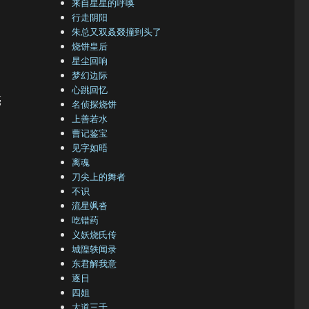
来自星星的呼唤
行走阴阳
朱总又双叒叕撞到头了
烧饼皇后
星尘回响
梦幻边际
心跳回忆
亮
名侦探烧饼
上善若水
曹记鉴宝
见字如晤
离魂
刀尖上的舞者
不识
流星飒沓
，
吃错药
义妖烧氏传
城隍轶闻录
东君解我意
逐日
四姐
大道三千