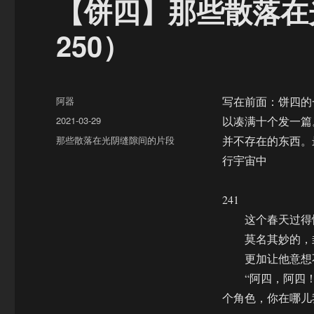
【饼四】那些散落在光
250）
作
阿器
写在前面：饼四的
者
发
2021-03-29
以凑满十个发一篇
布
分
那些散落在光阴缝隙间的片段
并不存在的东西。
于
类
行宇宙中
241
这个春天过得忙
莫名其妙的，封
更加让他意想不
“阿四，阿四！”
个角色，你在哪儿