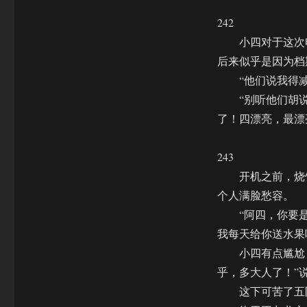
242
小四对于这次电
后来似乎是因为档
“他们说我得减肥
“别听他们胡说！
了！四漂亮，最漂
243
开机之前，烧饼
个人满脸愁容。
“阿四，你要是觉
我每天给你送水果
小四有点尴尬，
乎，多大人了！”
这下可苦了五队