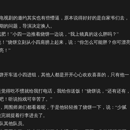
视剧的邀约其实也有些懵逼，原本说得好好的是自家爷们去，
期的问题，导演决定换人。
！”小四一边推着烧饼一边说，“我上镜真的这么胖吗？”
”烧饼立刻从小四肩膀上起来，说：“你怎么可能胖？你可漂
亮！”
开车送小四进组，其他人都是开开心心欢欢喜喜的，只有他一
得吃不惯就给我打电话，我给你送饭！”烧饼说，“还有还有
吧！听说拍戏可辛苦了。”
周围师弟们都看着呢，于是他轻轻推了烧饼一下，说：“少腻
说完就提着行李进去了。
其他队员。