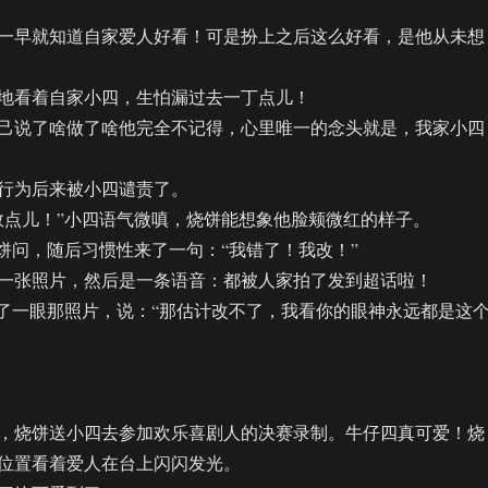
早就知道自家爱人好看！可是扮上之后这么好看，是他从未想
看着自家小四，生怕漏过去一丁点儿！
说了啥做了啥他完全不记得，心里唯一的念头就是，我家小四
为后来被小四谴责了。
点儿！”小四语气微嗔，烧饼能想象他脸颊微红的样子。
问，随后习惯性来了一句：“我错了！我改！”
张照片，然后是一条语音：都被人家拍了发到超话啦！
一眼那照片，说：“那估计改不了，我看你的眼神永远都是这
烧饼送小四去参加欢乐喜剧人的决赛录制。牛仔四真可爱！烧
位置看着爱人在台上闪闪发光。