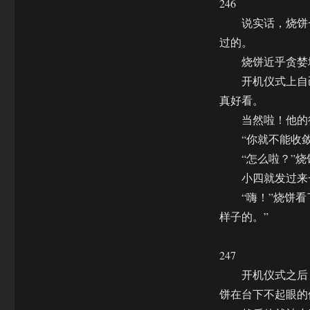
246
说实话，烧饼一
过的。
烧饼近乎贪婪地
开机仪式上自己
真好看。
当然啦！他的行
“你就不能收敛
“怎么啦？”烧饼
小四就发过来一
“嗨！”烧饼看了
样子的。”
247
开机仪式之后，
饼在台下不起眼的