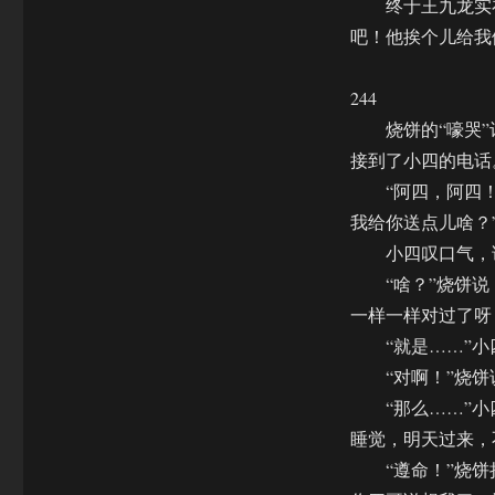
终于王九龙实在
吧！他挨个儿给我
244
烧饼的“嚎哭”计
接到了小四的电话
“阿四，阿四！”
我给你送点儿啥？
小四叹口气，说
“啥？”烧饼说：
一样一样对过了呀
“就是……”小四
“对啊！”烧饼说
“那么……”小四
睡觉，明天过来，
“遵命！”烧饼挂