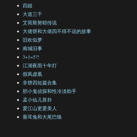
四姐
大道三千
艾荷斯努耶传说
大佬饼和大佬四不得不说的故事
旧欢似梦
南城旧事
3+1=5?!
江湖夜雨十年灯
假凤虚凰
非饼四短篇合集
胆小鬼侦探和性冷淡助手
孟小仙儿算卦
爱江山更爱美人
垂耳兔和大尾巴狼