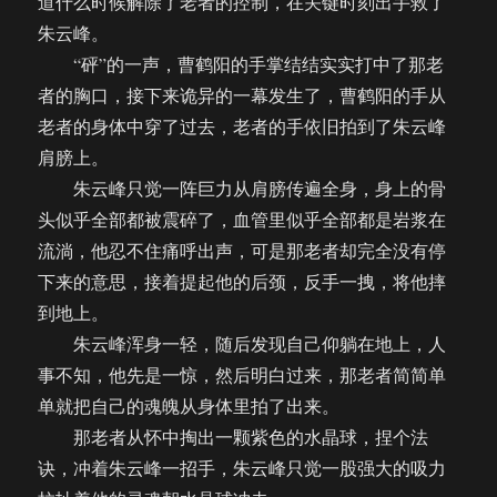
道什么时候解除了老者的控制，在关键时刻出手救了
朱云峰。
“砰”的一声，曹鹤阳的手掌结结实实打中了那老
者的胸口，接下来诡异的一幕发生了，曹鹤阳的手从
老者的身体中穿了过去，老者的手依旧拍到了朱云峰
肩膀上。
朱云峰只觉一阵巨力从肩膀传遍全身，身上的骨
头似乎全部都被震碎了，血管里似乎全部都是岩浆在
流淌，他忍不住痛呼出声，可是那老者却完全没有停
下来的意思，接着提起他的后颈，反手一拽，将他摔
到地上。
朱云峰浑身一轻，随后发现自己仰躺在地上，人
事不知，他先是一惊，然后明白过来，那老者简简单
单就把自己的魂魄从身体里拍了出来。
那老者从怀中掏出一颗紫色的水晶球，捏个法
诀，冲着朱云峰一招手，朱云峰只觉一股强大的吸力