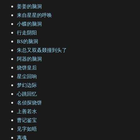
姜姜的脑洞
来自星星的呼唤
小蝶的脑洞
行走阴阳
BS的脑洞
朱总又双叒叕撞到头了
阿器的脑洞
烧饼皇后
星尘回响
梦幻边际
心跳回忆
名侦探烧饼
上善若水
曹记鉴宝
见字如晤
离魂