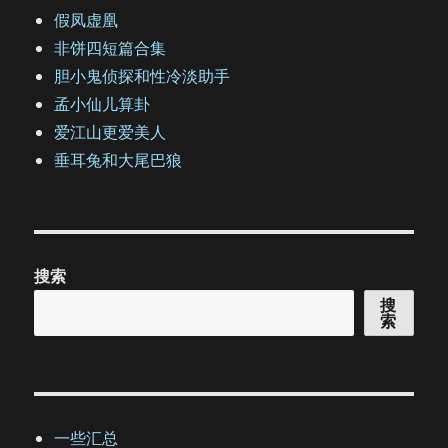
假凤虚凰
非饼四短篇合集
胆小鬼侦探和性冷淡助手
孟小仙儿算卦
爱江山更爱美人
垂耳兔和大尾巴狼
搜索
搜
索
一些汇总