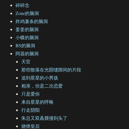
碎碎念
Zone的脑洞
炸鸡薯条的脑洞
姜姜的脑洞
小蝶的脑洞
BS的脑洞
阿器的脑洞
天官
那些散落在光阴缝隙间的片段
追到星星的小男孩
相亲，但是二次恋爱
只是爱你
来自星星的呼唤
行走阴阳
朱总又双叒叕撞到头了
烧饼皇后