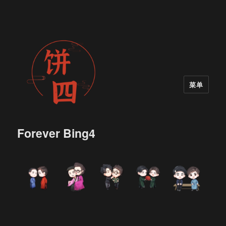
菜单
Forever Bing4