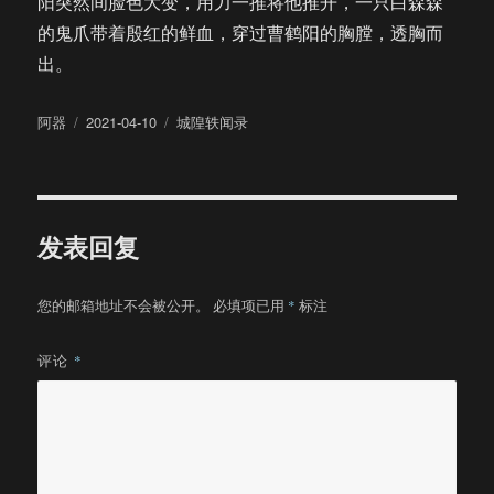
阳突然间脸色大变，用力一推将他推开，一只白森森
的鬼爪带着殷红的鲜血，穿过曹鹤阳的胸膛，透胸而
出。
作
发
分
阿器
2021-04-10
城隍轶闻录
者
布
类
于
发表回复
您的邮箱地址不会被公开。
必填项已用
*
标注
评论
*