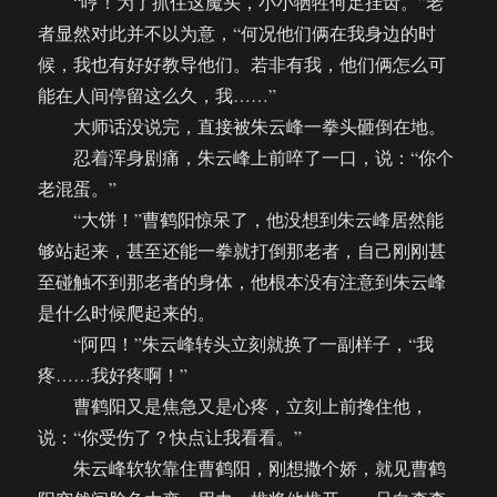
“哼！为了抓住这魔头，小小牺牲何足挂齿。”老
者显然对此并不以为意，“何况他们俩在我身边的时
候，我也有好好教导他们。若非有我，他们俩怎么可
能在人间停留这么久，我……”
大师话没说完，直接被朱云峰一拳头砸倒在地。
忍着浑身剧痛，朱云峰上前啐了一口，说：“你个
老混蛋。”
“大饼！”曹鹤阳惊呆了，他没想到朱云峰居然能
够站起来，甚至还能一拳就打倒那老者，自己刚刚甚
至碰触不到那老者的身体，他根本没有注意到朱云峰
是什么时候爬起来的。
“阿四！”朱云峰转头立刻就换了一副样子，“我
疼……我好疼啊！”
曹鹤阳又是焦急又是心疼，立刻上前搀住他，
说：“你受伤了？快点让我看看。”
朱云峰软软靠住曹鹤阳，刚想撒个娇，就见曹鹤