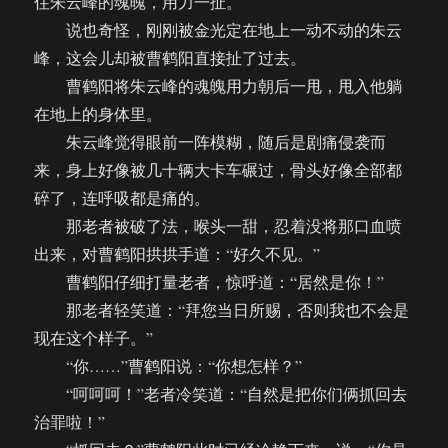
住朱云峰的魂魄，用力一扯。
说也奇怪，刚刚被金光定在地上一动不动的朱云
峰，这会儿却被曹鹤阳直接扯了过去。
曹鹤阳将朱云峰的魂魄用力朝后一甩，甩入他躺
在地上的身体里。
朱云峰觉得眼前一阵模糊，随后是剧痛侵袭而
来，身上好像被几十辆大卡车碾过，骨头好像全部都
碎了，连呼吸都是痛的。
那老者被破了法，喉头一甜，忍着没将那口血喷
出来，对曹鹤阳拱拱手道：“好久不见。”
曹鹤阳仔细打量老者，惊呼道：“居然是你！”
那老者轻笑道：“拜您当日所赐，否则我也不会是
现在这个样子。”
“你……”曹鹤阳说：“你想怎样？”
“呵呵呵！”老者冷笑道：“自然是把你们俩抓回去
治罪啦！”