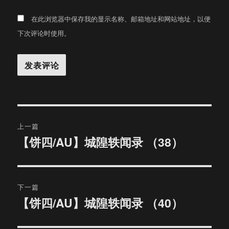
在此浏览器中保存我的显示名称、邮箱地址和网站地址，以便
下次评论时使用。
文
上一篇
章
【饼四/AU】城隍轶闻录 （38）
上
篇
导
文
航
章：
下一篇
【饼四/AU】城隍轶闻录 （40）
下
篇