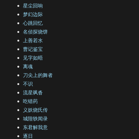
星尘回响
梦幻边际
心跳回忆
名侦探烧饼
上善若水
曹记鉴宝
见字如晤
离魂
刀尖上的舞者
不识
流星飒沓
吃错药
义妖烧氏传
城隍轶闻录
东君解我意
逐日