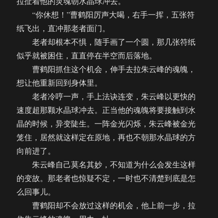
拉扯着他的灵魂朝水晶球冲去。
“你休想！”曹鹤阳厉声大喝，右手一挥，五张符
纸飞出，直冲那老者面门。
老者却根本不惧，随手画了一个圆，那几张符纸
似乎就被困住，直直停在半空而后落地。
曹鹤阳抓住这个机会，伸手去拉朱云峰的魂魄，
想让他重新回到身体里。
老者冷哼一声，手上法诀连变，朱云峰以更快的
速度超那颗水晶球冲去。正当他的魂魄将要接触到水
晶的时候，异变陡生。一阵金光闪烁，朱云峰被金光
笼住，居然就这样定在原地，再也不朝那水晶球的方
向前进了。
朱云峰自己莫名其妙，不知道为什么会发生这样
的变故。那老者也惊疑不定，一时也不清楚到底是怎
么回事儿。
曹鹤阳却不会放过这样的机会，他上前一步，拉