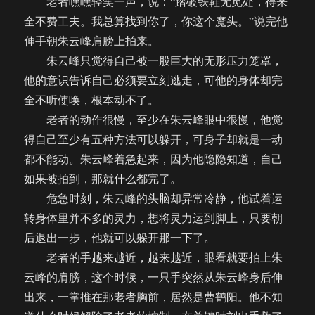
老者嘿嘿轻笑一声，说：“踏破铁鞋无觅处，得来
全不费工夫。我总算找到你了，你这个魔头。”说完他
伸手朝朱云峰肩膀上拍来。
朱云峰只觉得自己被一股巨大的无形压力笼罩，
他的意识告诉自己必须要立刻逃走，可他的身体却完
全不听使唤，根本动不了。
老者的动作很慢，至少在朱云峰眼中很慢，他觉
得自己至少有五种方法可以躲开，可身子却就是一动
都不能动。朱云峰着急起来，因为他隐隐知道，自己
如果被拍到，那就什么都完了。
危急时刻，朱云峰的头脑却异常冷静，他试着运
转身体里并不多的灵力，想将灵力运到脚上，只要朝
后退出一步，他就可以躲开那一下了。
老者的手越来越近，越来越近，眼看就要拍上朱
云峰的肩膀，这个时候，一只手突然从朱云峰身后伸
出来，一掌推在那老者胸前，居然是曹鹤阳。他不知