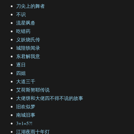
刀尖上的舞者
不识
流星飒沓
吃错药
义妖烧氏传
城隍轶闻录
东君解我意
逐日
四姐
大道三千
艾荷斯努耶传说
大佬饼和大佬四不得不说的故事
旧欢似梦
南城旧事
3+1=5?!
江湖夜雨十年灯