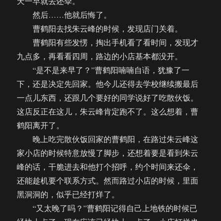
天一早就去还伞。
然后……他就后悔了。
曹鹤阳去找朱云峰的时候，发现店门关着。
曹鹤阳有些发愣，掏出手机看了看时间，发现才
九点多，再看看四周，路边的小店基本都没开。
“是不是来早了？”曹鹤阳喃喃自语，犹豫了一
下，还是决定先回家。他今儿还得去学校继续搬最后
一点儿东西，还跟几个要好的同学说好了吃散伙饭。
这店反正在这儿，朱云峰肯定跑不了。这么想着，曹
鹤阳离开了。
晚上吃完散伙饭回家的曹鹤阳，在路过朱云峰这
家小店的时候特意放慢了脚步，还想着要是看到朱云
峰的话，干脆进去和他打个招呼，约个时间来还伞，
还能趁机要个联系方式。然而路过小店的时候，里面
黑洞洞的，似乎已经打烊了。
“又太晚了吗？”曹鹤阳记得自己上地铁的时候已