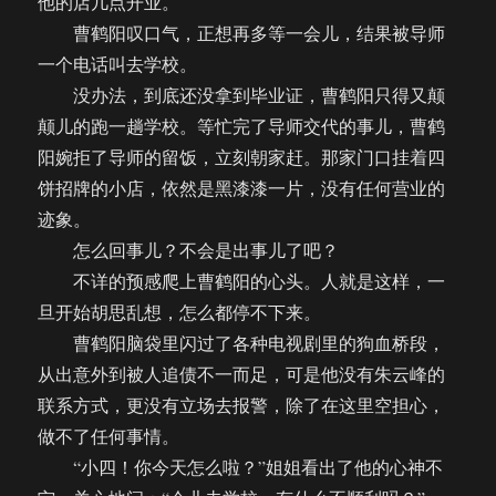
他的店几点开业。
曹鹤阳叹口气，正想再多等一会儿，结果被导师
一个电话叫去学校。
没办法，到底还没拿到毕业证，曹鹤阳只得又颠
颠儿的跑一趟学校。等忙完了导师交代的事儿，曹鹤
阳婉拒了导师的留饭，立刻朝家赶。那家门口挂着四
饼招牌的小店，依然是黑漆漆一片，没有任何营业的
迹象。
怎么回事儿？不会是出事儿了吧？
不详的预感爬上曹鹤阳的心头。人就是这样，一
旦开始胡思乱想，怎么都停不下来。
曹鹤阳脑袋里闪过了各种电视剧里的狗血桥段，
从出意外到被人追债不一而足，可是他没有朱云峰的
联系方式，更没有立场去报警，除了在这里空担心，
做不了任何事情。
“小四！你今天怎么啦？”姐姐看出了他的心神不