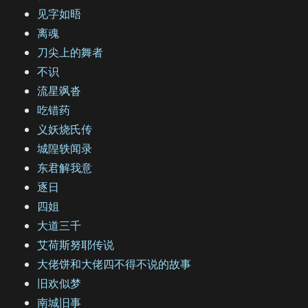
见字如晤
离魂
刀尖上的舞者
不识
流星飒沓
吃错药
义妖烧氏传
城隍轶闻录
东君解我意
逐日
四姐
大道三千
艾荷斯努耶传说
大佬饼和大佬四不得不说的故事
旧欢似梦
南城旧事