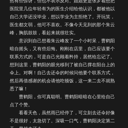
然有些惊讶，但也不表示反对。姐姐更是张罗着想把
医院里几位年轻有为的医生介绍给他认识，都被他以
自己大学还没毕业，想以学业为主拒绝了。开玩笑，
医生都文弱，他可不喜欢。不像今天见到的那个朱云
峰，胸肌鼓鼓，看起来就很壮实。
意识到自己想着朱云峰发了一个小时呆，曹鹤阳
暗自摇头，又有些后悔。刚刚在店里，自己应该要个
联系方式的，可是自己光顾着矜持，居然给忘记了。
想到这里，曹鹤阳的眼光移到了被自己撑在阳台上的
伞上。对啊！自己去还伞的时候问他要个联系方式，
然后再借感谢的机会请他吃顿饭，这一来二去不就熟
悉了嘛！
曹鹤阳，你可真聪明。曹鹤阳暗暗在心里给自己
点了个赞。
看看天色，虽然雨已经停了，可立刻去还伞好像
不是很好，太急切了。深吸一口气，曹鹤阳决定第二