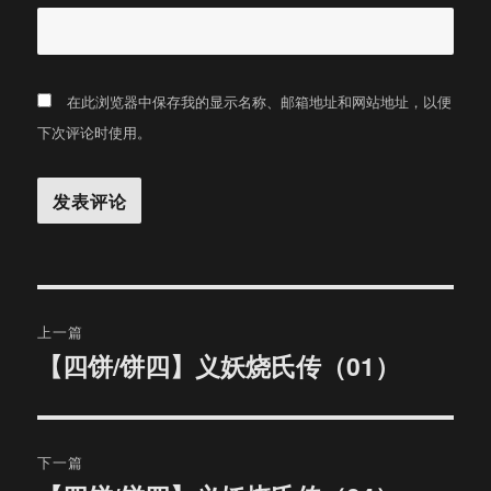
在此浏览器中保存我的显示名称、邮箱地址和网站地址，以便
下次评论时使用。
文
上一篇
章
【四饼/饼四】义妖烧氏传（01）
上
篇
导
文
航
章：
下一篇