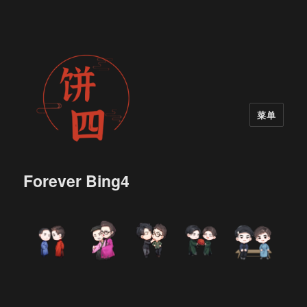
菜单
Forever Bing4