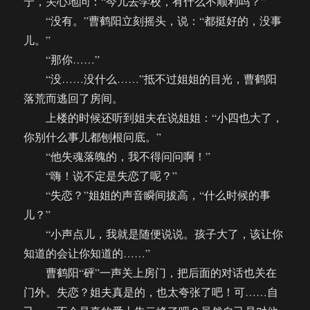
宁，关心地问：“今儿去学校，有什么不顺利吗？”
“没有。”曹鹤阳立刻摇头，说：“都挺好的，没事
儿。”
“那你……”
“没……没什么……”抵不过姐姐的目光，曹鹤阳
落荒而逃回了房间。
上楼的时候还听到姐夫在说姐姐：“小四也大了，
你别什么事儿都刨根问底。”
“他失魂落魄的，我不得问问啊！”
“嗨！说不定是失恋了呢？”
“失恋？”姐姐的声音瞬间拔高，“什么时候的事
儿？”
“小声点儿，我就是随便说说。孩子大了，该让你
知道的会让你知道的……”
曹鹤阳“砰”一声关上房门，把后面的对话也关在
门外。失恋？姐夫真是的，也太夸张了吧！可……自