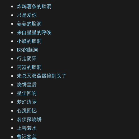
炸鸡薯条的脑洞
只是爱你
姜姜的脑洞
来自星星的呼唤
小蝶的脑洞
BS的脑洞
行走阴阳
阿器的脑洞
朱总又双叒叕撞到头了
烧饼皇后
星尘回响
梦幻边际
心跳回忆
名侦探烧饼
上善若水
曹记鉴宝