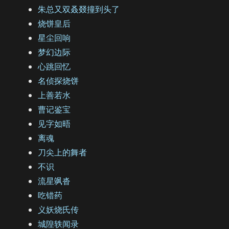
朱总又双叒叕撞到头了
烧饼皇后
星尘回响
梦幻边际
心跳回忆
名侦探烧饼
上善若水
曹记鉴宝
见字如晤
离魂
刀尖上的舞者
不识
流星飒沓
吃错药
义妖烧氏传
城隍轶闻录