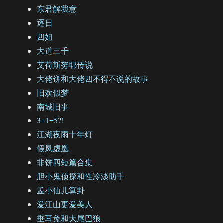
东君解我意
逐日
四姐
大道三千
艾荷斯努耶传说
大佬饼和大佬四不得不说的故事
旧欢似梦
南城旧事
3+1=5?!
江湖夜雨十年灯
假凤虚凰
非饼四短篇合集
胆小鬼侦探和性冷淡助手
孟小仙儿算卦
爱江山更爱美人
垂耳兔和大尾巴狼