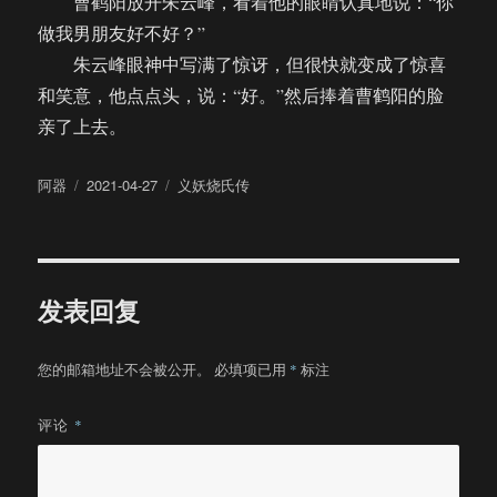
曹鹤阳放开朱云峰，看着他的眼睛认真地说：“你
做我男朋友好不好？”
朱云峰眼神中写满了惊讶，但很快就变成了惊喜
和笑意，他点点头，说：“好。”然后捧着曹鹤阳的脸
亲了上去。
作
发
分
阿器
2021-04-27
义妖烧氏传
者
布
类
于
发表回复
您的邮箱地址不会被公开。
必填项已用
*
标注
评论
*