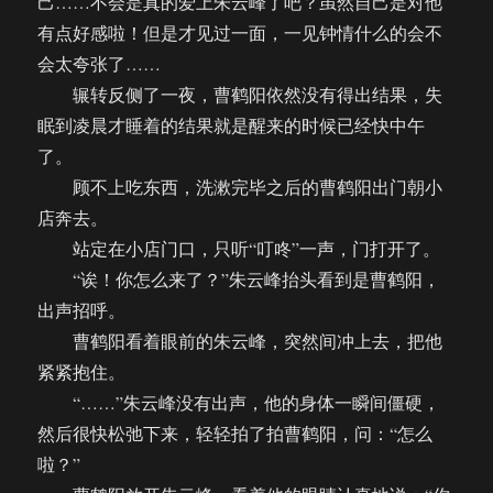
己……不会是真的爱上朱云峰了吧？虽然自己是对他
有点好感啦！但是才见过一面，一见钟情什么的会不
会太夸张了……
辗转反侧了一夜，曹鹤阳依然没有得出结果，失
眠到凌晨才睡着的结果就是醒来的时候已经快中午
了。
顾不上吃东西，洗漱完毕之后的曹鹤阳出门朝小
店奔去。
站定在小店门口，只听“叮咚”一声，门打开了。
“诶！你怎么来了？”朱云峰抬头看到是曹鹤阳，
出声招呼。
曹鹤阳看着眼前的朱云峰，突然间冲上去，把他
紧紧抱住。
“……”朱云峰没有出声，他的身体一瞬间僵硬，
然后很快松弛下来，轻轻拍了拍曹鹤阳，问：“怎么
啦？”