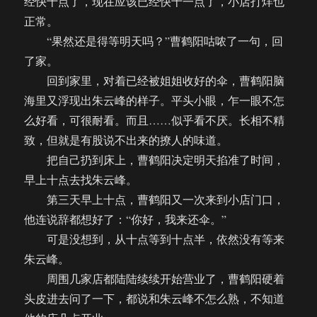
经快十点了，现在应该已经快十一点了，小店打烊也
正常。
“果然还是得等明天吗？”曹鹤阳咕哝了一句，回
了家。
回到家里，对着已经被姐姐收好的伞，曹鹤阳脑
海里又浮现出朱云峰的样子。平头小眼，乍一眼不怎
么好看，可很耐看。而且……似乎看不厌。长相不精
致，但就是有股说不出来的撩人的味道。
把自己扔到床上，曹鹤阳决定明天掐准了时间，
早上十点去找朱云峰。
第三天早上十点，曹鹤阳又一次来到小店门口，
他连说辞都想好了：“你好，我来还伞。”
可是没想到，从十点等到十点半，依然没有等来
朱云峰。
周围几家店都陆陆续续开始营业了，曹鹤阳硬着
头皮进去问了一下，都说和朱云峰不怎么熟，不知道