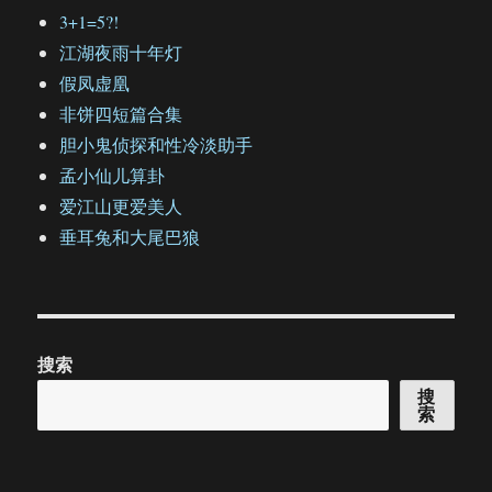
3+1=5?!
江湖夜雨十年灯
假凤虚凰
非饼四短篇合集
胆小鬼侦探和性冷淡助手
孟小仙儿算卦
爱江山更爱美人
垂耳兔和大尾巴狼
搜索
搜
索