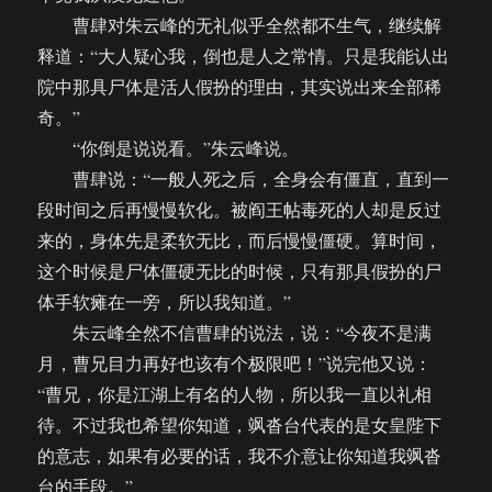
曹肆对朱云峰的无礼似乎全然都不生气，继续解
释道：“大人疑心我，倒也是人之常情。只是我能认出
院中那具尸体是活人假扮的理由，其实说出来全部稀
奇。”
“你倒是说说看。”朱云峰说。
曹肆说：“一般人死之后，全身会有僵直，直到一
段时间之后再慢慢软化。被阎王帖毒死的人却是反过
来的，身体先是柔软无比，而后慢慢僵硬。算时间，
这个时候是尸体僵硬无比的时候，只有那具假扮的尸
体手软瘫在一旁，所以我知道。”
朱云峰全然不信曹肆的说法，说：“今夜不是满
月，曹兄目力再好也该有个极限吧！”说完他又说：
“曹兄，你是江湖上有名的人物，所以我一直以礼相
待。不过我也希望你知道，飒沓台代表的是女皇陛下
的意志，如果有必要的话，我不介意让你知道我飒沓
台的手段。”