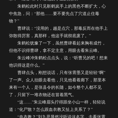
朱鹤松此时只见靳鹤岚手上的黑色不断扩大，心
中焦急，问：“那他……要不要先点了穴道止住毒
物？”
曹肆说：“没用的，越是点穴，那毒反而在他手上
弥散得厉害，真那样，他这手就彻底废了。”
朱鹤松犹豫了一下，虽然曹肆看起来胸有成竹，
但他不识得曹肆，拿不定主意，用眼去看朱云峰。
朱云峰冲朱鹤松点点头，说：“听曹兄的吧！想来
他识得这是什么。”
曹肆点头，刚想说话，只有张霄墨又是轻轻“啊”
了一声。众人抬眼去看他，只见他看着廊下，那里本
来有一个人，是张县令的长随，如今整个人都不见
了，只留下一堆衣物还在冒着黑气。
“这……”朱云峰眉头拧得跟坐小山一样，轻轻说
道：“化尸散？怎么跟血衣教又扯上关系了？”
“血衣教？”刘九思显然没听说这名字，去看张霄