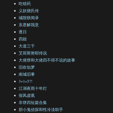
吃错药
义妖烧氏传
城隍轶闻录
东君解我意
逐日
四姐
大道三千
艾荷斯努耶传说
大佬饼和大佬四不得不说的故事
旧欢似梦
南城旧事
3+1=5?!
江湖夜雨十年灯
假凤虚凰
非饼四短篇合集
胆小鬼侦探和性冷淡助手