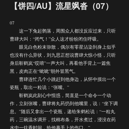
【饼四/AU】流星飒沓（07）
07
这一下兔起鹘落，周围众人都没反应过来，只听
曹肆大叫：“闭气！”众人这才纷纷闭住呼吸。
眼见白色粉末弥散，偶尔有零星沾染到身上似乎
也没有什么异状，刘九思正想说曹肆大惊小怪，只听
身后靳鹤岚“哎唷”一声大叫，再看他手背上一篇焦
黑，皮肉正在“呲呲”朝外冒黑气。
曹肆连忙几个小跳赶到他身边，从怀中摸出一个
瓷瓶，取出一粒说：“张嘴。”
靳鹤岚此刻心中惶惑，简直是一个命令一个动
作，立刻张嘴，曹肆将丸药扔到他嘴里，说：“坐下调
息。”随后又拿出一个瓷瓶，递给朱鹤松说：“一粒丸
药，三碗温水调开，找棉布条，开水煮过，浸没在药
水中一炷香时间，给他裹手上的伤口。”