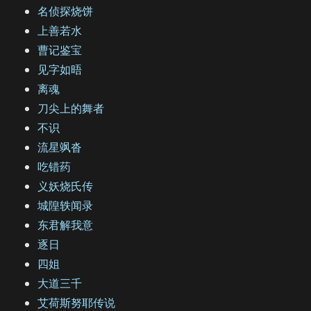
名侦探烧饼
上善若水
曹记鉴宝
见字如晤
离魂
刀尖上的舞者
不识
流星飒沓
吃错药
义妖烧氏传
城隍轶闻录
东君解我意
逐日
四姐
大道三千
艾荷斯努耶传说