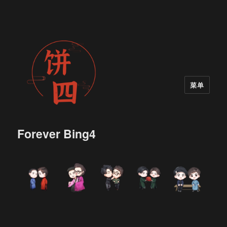
菜单
Forever Bing4