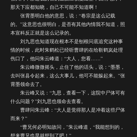
那天下应都知晓，自己不可能不知道啊！
张霄墨明白他的意思，说：“卷宗是这么记载
的。”这意思也很明白，是否有其他内情我不知道，照
本宣科反正就是这么记录的。
刘九思也知道现在根本不是刨根问底追究这种事
情的时候，此时朱鹤松已经听曹肆的在给靳鹤岚处理
伤口了，他问朱云峰道：“大人，您看……”
朱云峰微微摇头，止住了他的话头，说：“墨墨，
去叫张县令起来，这么大事儿，他可不能躲起来。”张
霄墨领命去了。
朱云峰又说：“九思，查看一下，这院中尸体可有
什么问题？”刘九思也领命去查看。
曹肆问朱云峰：“大人是觉得那人是冲着这些尸体
而来？”
“曹兄何必明知故问，”朱云峰道，“我能想到的，
想来曹兄也早就想到了吧！”