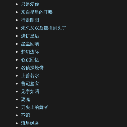
只是爱你
来自星星的呼唤
行走阴阳
朱总又双叒叕撞到头了
烧饼皇后
星尘回响
梦幻边际
心跳回忆
名侦探烧饼
上善若水
曹记鉴宝
见字如晤
离魂
刀尖上的舞者
不识
流星飒沓