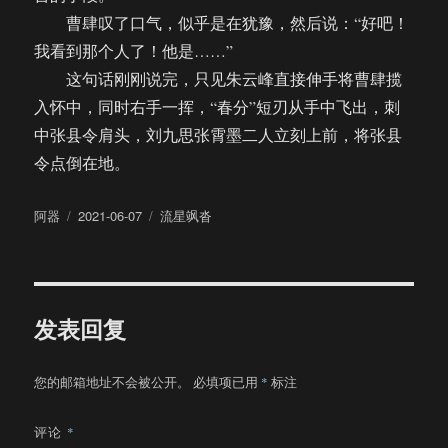
曹肆叹了口气，似乎是在犹豫，然后说：“好吧！
我看到那个人了！他是……”
这句话刚刚说完，只见朱云峰直接伸手将曹肆揽
入怀中，同时右手一挥，“春分”短刃从手中飞出，刺
中张县令肩头，刘九思张霄墨二人立刻上前，将张县
令点倒在地。
作
发
分
阿器
2021-06-07
流星飒沓
者
布
类
于
发表回复
您的邮箱地址不会被公开。
必填项已用
*
标注
评论
*