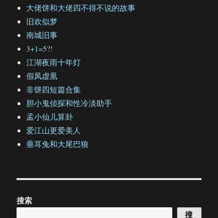
大佬饼和大佬四不得不说的故事
旧欢似梦
南城旧事
3+1=5?!
江湖夜雨十年灯
假凤虚凰
非饼四短篇合集
胆小鬼侦探和性冷淡助手
孟小仙儿算卦
爱江山更爱美人
垂耳兔和大尾巴狼
搜索
搜