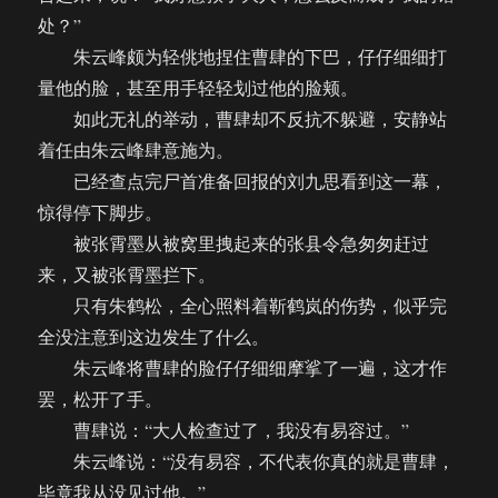
处？”
朱云峰颇为轻佻地捏住曹肆的下巴，仔仔细细打
量他的脸，甚至用手轻轻划过他的脸颊。
如此无礼的举动，曹肆却不反抗不躲避，安静站
着任由朱云峰肆意施为。
已经查点完尸首准备回报的刘九思看到这一幕，
惊得停下脚步。
被张霄墨从被窝里拽起来的张县令急匆匆赶过
来，又被张霄墨拦下。
只有朱鹤松，全心照料着靳鹤岚的伤势，似乎完
全没注意到这边发生了什么。
朱云峰将曹肆的脸仔仔细细摩挲了一遍，这才作
罢，松开了手。
曹肆说：“大人检查过了，我没有易容过。”
朱云峰说：“没有易容，不代表你真的就是曹肆，
毕竟我从没见过他。”