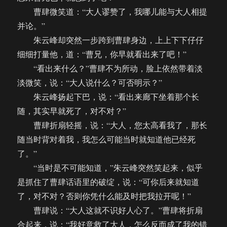
曹肆微笑道：“大人谬赞了，我哪儿能与大人相提
并论。”
朱云峰却突然一步跨到曹肆身边，上上下下仔仔
细细打量他，道：“曹兄，你早就看出来了吧！”
“看出来什么？”曹肆不为所动，脸上依然带着淡
淡微笑，说：“大人说什么？可否明示？”
朱云峰扬起下巴，说：“看出来廊下坐着那个长
随，其实早就死了，对不对？”
曹肆折扇轻摇，说：“大人，您太高看我了，那长
随当时背对着我，我怎么可能当时就知道他已经死
了。”
“当时是不可能知道，”朱云峰突然笑起来，似乎
是抓住了曹肆话语里的破绽，说：“可你后来就知道
了，对不对？否则你凭什么能及时把我拉开呢！”
曹肆说：“大人这就不识好人心了。”曹肆将折扇
合起来，说：“我好意救了大人，怎么反而成了我的错