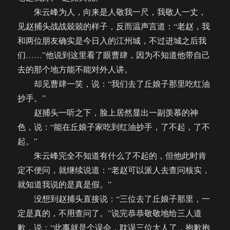
朱云峰为人，向来是人敬我一尺，我敬人一丈，
见赵捕头战战兢兢的样子，反而温声言道：“老赵，我
和两位朋友确实是今日入的江州城，不过进城之后我
们……”他说到这里看了眼曹肆，因为不知道他带自己
去的那个地方能不能对外人讲。
却见曹肆一笑，说：“我们去了丘娘子那里吃红油
抄手。”
赵捕头一听之下，脸上居然显出一副羡慕的神
色，说：“能在丘娘子家吃到红油抄手，了不起，了不
起。”
朱云峰完全不知道有什么了不起的，但他此时肯
定不便问，就继续说道：“老赵可以派人去查问核实，
就知道我说的是真是假。”
没想到赵捕头直接说：“三位去了丘娘子那里，一
定是真的，不用查问了。”说完恭恭敬敬地给三人道
歉，说：“此事就是个误会，耽误三位大人了，抱歉抱