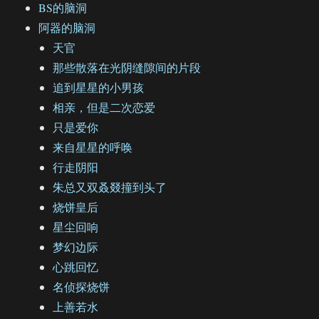
BS的脑洞
阿器的脑洞
天官
那些散落在光阴缝隙间的片段
追到星星的小男孩
相亲，但是二次恋爱
只是爱你
来自星星的呼唤
行走阴阳
朱总又双叒叕撞到头了
烧饼皇后
星尘回响
梦幻边际
心跳回忆
名侦探烧饼
上善若水