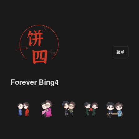
菜单
Forever Bing4