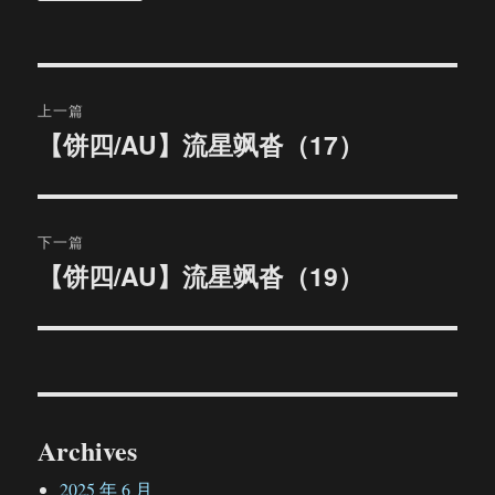
文
上一篇
章
【饼四/AU】流星飒沓（17）
上
篇
导
文
航
章：
下一篇
【饼四/AU】流星飒沓（19）
下
篇
文
章：
Archives
2025 年 6 月