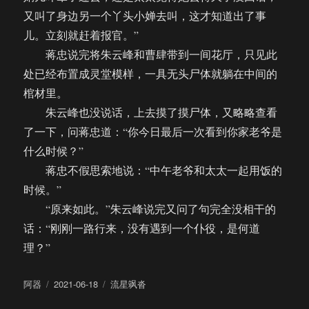
又叫了身边另一个丫头小婵去叫，这才知道出了事
儿。立刻就赶着报官。”
蒋忠说完将朱云峰和曹肆带到一间花厅，只见此
处已经布置成灵堂模样，一具无头尸体就躺在中间的
棺材里。
朱云峰也没说话，上去摸了摸尸体，又略略查看
了一下，问蒋忠道：“你今日最后一次看到你家老爷是
什么时候？”
蒋忠不假思索地说：“中午老爷和太太一起用饭的
时候。”
“原来如此。”朱云峰说完又问了句完全没相干的
话：“刚刚一路行来，没有遇到一个仆役，是何道
理？”
作
发
分
阿器
2021-06-18
流星飒沓
者
布
类