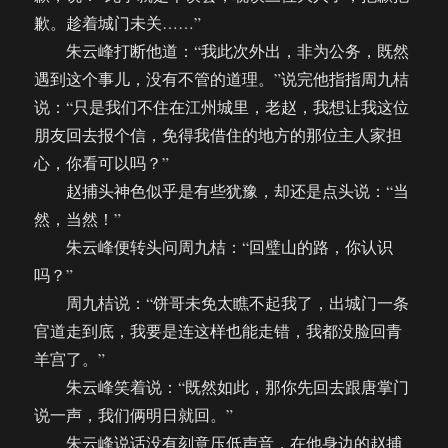
歉。趁着城门未关……”
朱云峰打断他道：“我此次外出，非为公务，既然
遇到这个事儿，没有不管的道理。”说完他指指周九桔
说：“只是我们不住在江州城里，老赵，我想让我这位
朋友回去报个信，免得我借住的地方的那位主人家担
心，你看可以吗？”
赵捕头神色似乎是有些犹豫，却还是点头说：“当
然，当然！”
朱云峰便转头问周九桔：“回璧山的路，你认识
吗？”
周九桔说：“饼哥未免太瞧不起我了，出城门一条
官道走到底，我要是连这样也能走错，我都没脸回青
羊宫了。”
朱云峰笑着说：“既然如此，那你先回去跟唐掌门
说一声，我们俩明日就回。”
朱云峰说话没有刻意压低声音，在他身边的赵捕