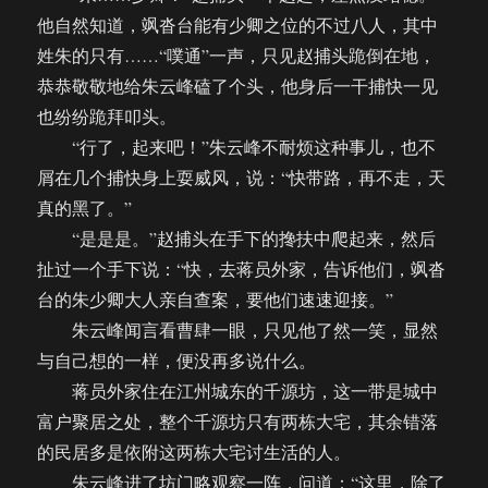
他自然知道，飒沓台能有少卿之位的不过八人，其中
姓朱的只有……“噗通”一声，只见赵捕头跪倒在地，
恭恭敬敬地给朱云峰磕了个头，他身后一干捕快一见
也纷纷跪拜叩头。
“行了，起来吧！”朱云峰不耐烦这种事儿，也不
屑在几个捕快身上耍威风，说：“快带路，再不走，天
真的黑了。”
“是是是。”赵捕头在手下的搀扶中爬起来，然后
扯过一个手下说：“快，去蒋员外家，告诉他们，飒沓
台的朱少卿大人亲自查案，要他们速速迎接。”
朱云峰闻言看曹肆一眼，只见他了然一笑，显然
与自己想的一样，便没再多说什么。
蒋员外家住在江州城东的千源坊，这一带是城中
富户聚居之处，整个千源坊只有两栋大宅，其余错落
的民居多是依附这两栋大宅讨生活的人。
朱云峰进了坊门略观察一阵，问道：“这里，除了