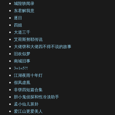
城隍轶闻录
东君解我意
逐日
四姐
大道三千
艾荷斯努耶传说
大佬饼和大佬四不得不说的故事
旧欢似梦
南城旧事
3+1=5?!
江湖夜雨十年灯
假凤虚凰
非饼四短篇合集
胆小鬼侦探和性冷淡助手
孟小仙儿算卦
爱江山更爱美人