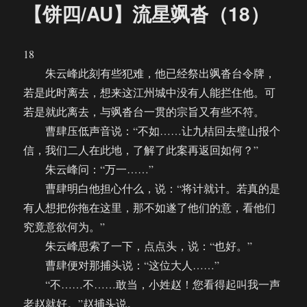
【饼四/AU】流星飒沓（18）
18
朱云峰此刻有些犯难，他已经祭出飒沓台令牌，
若是此时离去，想来这江州城中没有人能拦住他。可
若是就此离去，与飒沓台一贯的宗旨又有些不符。
曹肆压低声音说：“不如……让九桔回去璧山报个
信，我们二人在此地，了解了此案再返回如何？”
朱云峰问：“万一……”
曹肆明白他担心什么，说：“将计就计。若真的是
有人想把你拖在这里，那不如遂了他们的意，看他们
究竟意欲何为。”
朱云峰思索了一下，点点头，说：“也好。”
曹肆便对那捕头说：“这位大人……”
“不……不……敢当，小姓赵！您看得起叫我一声
老赵就好。”赵捕头说。