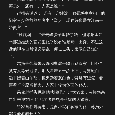
蒋员外，还有一户人家是谁？”
赵捕头说道：“还有一户姓沈，做蜀绣生意的，他
们家三少爷前些年考中了举人，现在好像是在江南一
带做官。”
“姓沈啊……”朱云峰脑子里转了转，但印象里江
南那边姓沈的官员里似乎没有谁是蜀中出身。不过这
话他现在自然没必要说，便点点头，表示自己知道
了。
赵捕头带着朱云峰和曹肆一路行到蒋家，门外早
就有人等候迎接。那人看着五十岁上下，两鬓斑白，
颔下留着山羊胡，也夹杂着灰白色，背略有些驼，看
穿着打扮应当是大户人家中较为体面的仆人。
果然赵捕头见到他就招呼道：“大管家，劳烦您亲
自出来迎客啊！”那老者居然是蒋家的大管家。
管家自称叫蒋忠，是自小就在蒋家为仆，蒋员外
都是他看着长大的。