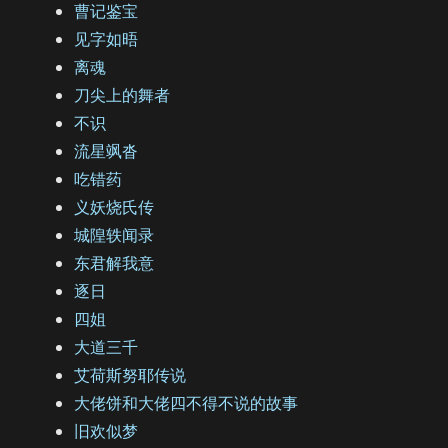
曹记鉴宝
见字如晤
离魂
刀尖上的舞者
不识
流星飒沓
吃错药
义妖烧氏传
城隍轶闻录
东君解我意
逐日
四姐
大道三千
艾荷斯努耶传说
大佬饼和大佬四不得不说的故事
旧欢似梦