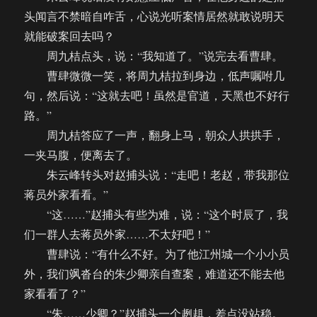
头闻言不禁暗自咋舌，心说光听案情居然就敢说明天
就能破案回去吗？
周九桔点头，说：“我知道了。”说完去看曹肆。
曹肆微微一笑，将周九桔拉到身边，低声嘱咐几
句，然后说：“这就去吧！虽然是官道，天黑也不好行
路。”
周九桔答应了一声，翻身上马，朝众人拱拱手，
一夹马腹，便离去了。
朱云峰转头对赵捕头说：“走吧！老赵，带我那位
蒋员外家看看。”
“这……”赵捕头有些为难，说：“这个时辰了，我
们一群人去蒋员外家……不太好吧！”
曹肆说：“有什么不好。为了他江州城一个小小员
外，我们飒沓台的朱少卿亲自查案，难道还不能去他
家看看了？”
“朱……少卿？”赵捕头一个趔趄，差点没站稳。