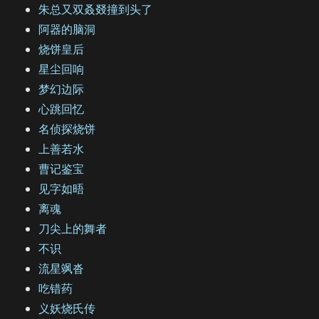
朱总又双叒叕撞到头了
阿器的脑洞
烧饼皇后
星尘回响
梦幻边际
心跳回忆
名侦探烧饼
上善若水
曹记鉴宝
见字如晤
离魂
刀尖上的舞者
不识
流星飒沓
吃错药
义妖烧氏传