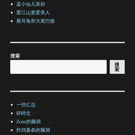
孟小仙儿算卦
爱江山更爱美人
垂耳兔和大尾巴狼
搜索
搜
索
一些汇总
碎碎念
Zone的脑洞
炸鸡薯条的脑洞