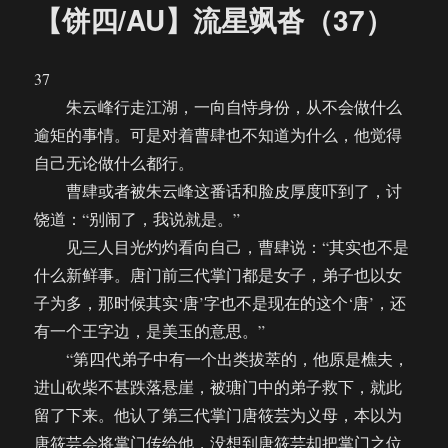
【饼四/AU】流星飒沓（37）
37
朱云峰行走江湖，一向自恃身份，从不会做什么
逾矩的事情。可是对着曹肆也不知道为什么，他觉得
自己无论做什么都行。
曹肆或者被朱云峰这番话和脸皮厚度吓到了，讨
饶道：“别闹了，我说就是。”
见三人目光灼灼看向自己，曹肆说：“其实也不是
什么新鲜事。唐门前三代掌门都是女子，弟子也以女
子为多，那时候其实‘唐’字也不是现在的这个‘唐’，还
有一个王字边，是美玉的意思。”
“第四代弟子中有一个出类拔萃的，他原是樵夫，
进山砍柴不甚跌落悬崖，被瑭门中的弟子救下，就此
留了下来。他认了第三代掌门唐筱芸为义母，本以为
唐筱芸会将掌门传给他，没想到唐筱芸却把掌门之位