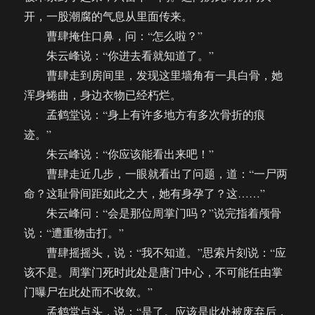
开，一股潮腐的气息从里面传来。
曹肆掩住口鼻，问：“怎么啦？”
朱云峰说：“你进去看就知道了。”
曹肆走到房间里，发现这里墙角有一具白骨，她
浑身蜷曲，身边衣物已经朽烂。
孟鹤堂说：“身上有许多地方有多次骨折的痕
迹。”
朱云峰说：“你应该能看出来吧！”
曹肆走近几步，一眼就看出了问题，道：“一尸两
命？这耻骨间距如此之大，她有身孕了？这……”
朱云峰问：“会是那位周掌门吗？”说完指着颅骨
说：“遭重物击打。”
曹肆摇摇头，说：“我不知道。”思索片刻说：“应
该不是。周掌门死时此处是唐门中心，不可能任由掌
门曝尸在此处而不收敛。”
孟鹤堂点头，说：“是了。应该是此处被废弃后，