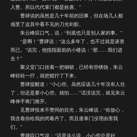
入赘。所以代代掌门都是姓唐。”
曹肆说的虽然是几十年前的旧事，但在场几人都
感受了这其中看不见的刀光剑影。
朱云峰叹口气，说：“到底也只是别人家的事。”
“是啊！”曹肆说：“这么多年了，也不过就是谈资
而已。”说完，他指指面前的小楼说：“那……我们进
去？”
聚义堂门口挂着一把铜锁，已经有些锈蚀，朱云
峰轻轻一拧，就把锁拧了下来。
曹肆提醒道：“小心些。虽然应该几十年没有人住
了，但还是要小心些。就怕……”话没说完，就见朱云
峰伸手将门推开。
见曹肆投来不赞同的目光，朱云峰说：“你放心，
我含着你给我的闭毒丹了。而且唐掌门没理由害我
们。”
曹肆叹口气说：“话是这么说，小心些总是好