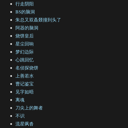
行走阴阳
BS的脑洞
朱总又双叒叕撞到头了
阿器的脑洞
烧饼皇后
星尘回响
梦幻边际
心跳回忆
名侦探烧饼
上善若水
曹记鉴宝
见字如晤
离魂
刀尖上的舞者
不识
流星飒沓