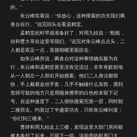
的。”
朱云峰笑着说：“你放心，这种搜索的功夫我们飒
沓台在行。”说完回头去看孟鹤堂。
孟鹤堂此时早就准备好了，对周九桔说：“航航，
你和曹大哥在这里等我们。”说完对朱云峰点点头，二
人都是双足一点，直接朝楼里面掠去。
如朱云峰所说，飒沓台对这种事情确实极为在
行，朱云峰和孟鹤堂甚至没有交流过，非常有默契地
从一人朝左一人朝右开始搜索。他们二人身法都很
快，手上戴着金丝手套，几乎不触碰什么东西，遇到
觉得可疑的地方只是用随身携带的白色粉末留下记
号。在这种速度下，二人很快搜索完第一层，同时朝
二楼而去。约莫过了半盏茶功夫，只听朱云峰叫道：
“你们到三楼来。”
曹肆和周九桔走上三楼，发现这里大部门房间都
被木条封了起来，只留下一间。这间房此时房门大