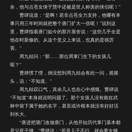
余，他与点苍女侠于慧中还被是世人称羡的侠侣呢！”
曹肆说道：“是啊！若非点苍全力支持，他哪有本
事只用三年时间就把整个唐门扩大一倍呢！”说到这
里，曹肆指着唐门如今的那片屋舍说：“这些几乎全是
他在时新修的。从这个意义上来说，也真的是很厉
害。”
周九桔问：“那……那位周掌门生下的女孩儿
呢？”
曹肆愣了愣，倒没想到周九桔会有此一问，摇摇
头，说：“不知道。”
周九桔叹口气，其余几人也在心中感慨。曹肆说
“不知道”本身就说明问题了。那个女孩儿没有能在武
林中留下属于她的名字，甚至或许根本就没有好好活
到长大。
“唐进把瑭门改做唐门，从他开始历代掌门基本都
是父死子继。”曹肆说：“若是儿子不行，就会要女婿