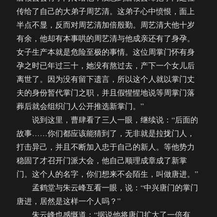
传给了自己的大弟子周艺清。这弟子心中愤恨，面上
半点不显，反而对周艺清加倍殷勤。周艺清大他十岁
有余，他却有本事哄的周艺清与他成亲还有了身孕。
女子生产本就是危险至极的事情。这位周掌门怀有身
孕之时已年过三十，她没有熬过去，产下一个女儿后
离世了。因为没有留下遗言，所以这个人就以掌门丈
夫的身份暂代掌门之职，并且假惺惺地说等周掌门落
葬后就会组织门人公开推选新掌门。”
说到这里，曹肆看了三人一眼，继续说：“后面的
故事……你们都应该能猜到了，无非就是拉拢门人，
打击异己，并且不断加入忠于自己的新人。等他势力
稳固了才召开门派大会，他自己顺理成章成了新掌
门。这个人的名字，你们想来不会陌生，叫做唐进。”
孟鹤堂与朱云峰互看一眼，说：“中兴唐门的掌门
唐进，居然是这样一个人吗？”
朱云峰也感慨道：“据说他将唐门扩大了一倍有