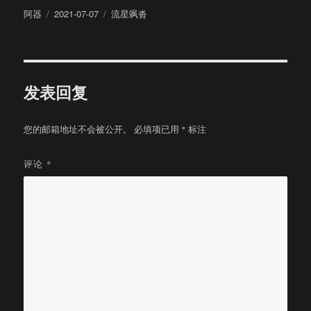
作
发
分
阿器
2021-07-07
流星飒沓
者
布
类
于
发表回复
您的邮箱地址不会被公开。
必填项已用
*
标注
评论
*