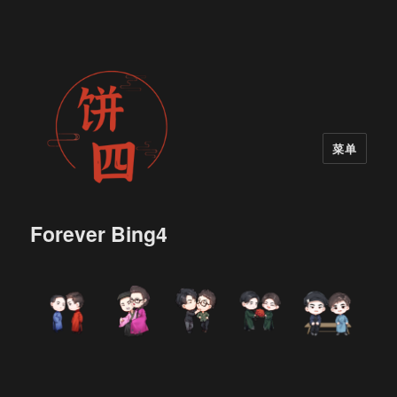
菜单
Forever Bing4