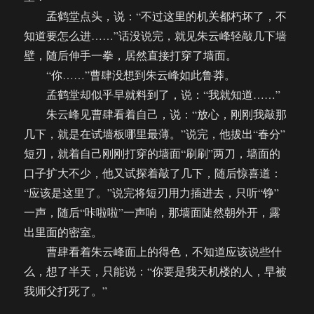
孟鹤堂点头，说：“不过这里的机关都朽坏了，不
知道要怎么进……”话没说完，就见朱云峰轻敲几下墙
壁，随后伸手一拳，居然直接打穿了墙面。
“你……”曹肆没想到朱云峰如此鲁莽。
孟鹤堂却似乎早就料到了，说：“我就知道……”
朱云峰见曹肆看着自己，说：“放心，刚刚我敲那
几下，就是在试墙板哪里最薄。”说完，他拔出“春分”
短刃，就着自己刚刚打穿的墙面“刷刷”两刀，墙面的
口子扩大不少，他又试探着敲了几下，随后惊喜道：
“应该是这里了。”说完将短刃用力插进去，只听“铮”
一声，随后“咔啦啦”一声响，那墙面陡然朝外开，露
出里面的密室。
曹肆看着朱云峰面上的得色，不知道应该说些什
么，想了半天，只能说：“你要是我天机楼的人，早被
我师父打死了。”