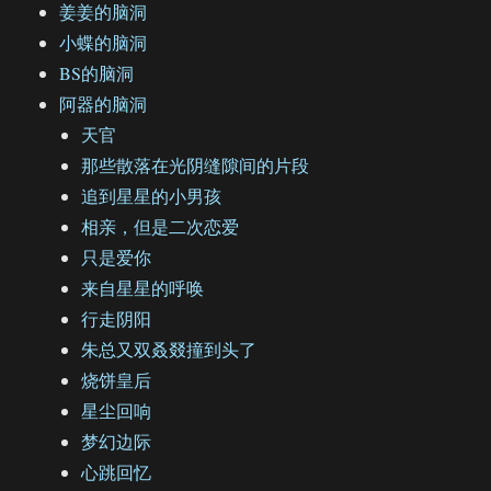
姜姜的脑洞
小蝶的脑洞
BS的脑洞
阿器的脑洞
天官
那些散落在光阴缝隙间的片段
追到星星的小男孩
相亲，但是二次恋爱
只是爱你
来自星星的呼唤
行走阴阳
朱总又双叒叕撞到头了
烧饼皇后
星尘回响
梦幻边际
心跳回忆