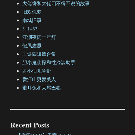
大佬饼和大佬四不得不说的故事
旧欢似梦
南城旧事
3+1=5?!
江湖夜雨十年灯
假凤虚凰
非饼四短篇合集
胆小鬼侦探和性冷淡助手
孟小仙儿算卦
爱江山更爱美人
垂耳兔和大尾巴狼
Recent Posts