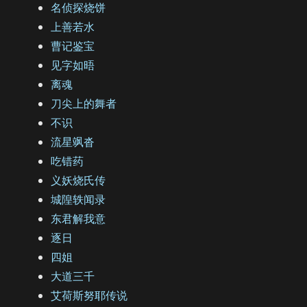
名侦探烧饼
上善若水
曹记鉴宝
见字如晤
离魂
刀尖上的舞者
不识
流星飒沓
吃错药
义妖烧氏传
城隍轶闻录
东君解我意
逐日
四姐
大道三千
艾荷斯努耶传说