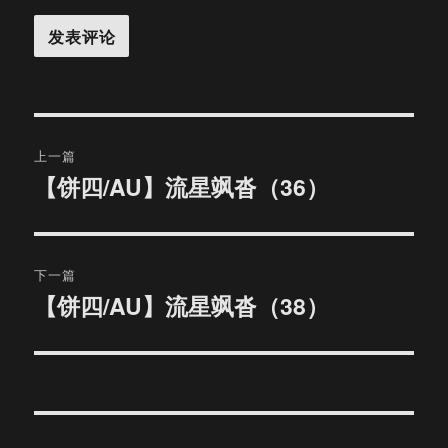
文
上一篇
章
【饼四/AU】流星飒沓（36）
上
篇
导
文
航
章：
下一篇
【饼四/AU】流星飒沓（38）
下
篇
文
章：