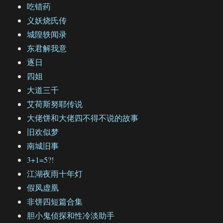
吃错药
义妖烧氏传
城隍轶闻录
东君解我意
逐日
四姐
大道三千
艾荷斯努耶传说
大佬饼和大佬四不得不说的故事
旧欢似梦
南城旧事
3+1=5?!
江湖夜雨十年灯
假凤虚凰
非饼四短篇合集
胆小鬼侦探和性冷淡助手