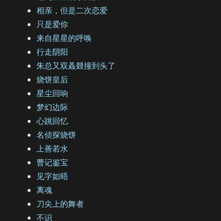
相亲，但是二次恋爱
只是爱你
来自星星的呼唤
行走阴阳
朱总又双叒叕撞到头了
烧饼皇后
星尘回响
梦幻边际
心跳回忆
名侦探烧饼
上善若水
曹记鉴宝
见字如晤
离魂
刀尖上的舞者
不识