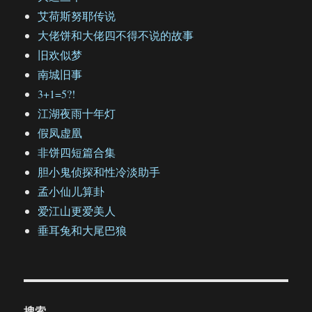
艾荷斯努耶传说
大佬饼和大佬四不得不说的故事
旧欢似梦
南城旧事
3+1=5?!
江湖夜雨十年灯
假凤虚凰
非饼四短篇合集
胆小鬼侦探和性冷淡助手
孟小仙儿算卦
爱江山更爱美人
垂耳兔和大尾巴狼
搜索