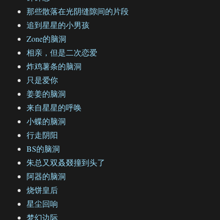
那些散落在光阴缝隙间的片段
追到星星的小男孩
Zone的脑洞
相亲，但是二次恋爱
炸鸡薯条的脑洞
只是爱你
姜姜的脑洞
来自星星的呼唤
小蝶的脑洞
行走阴阳
BS的脑洞
朱总又双叒叕撞到头了
阿器的脑洞
烧饼皇后
星尘回响
梦幻边际