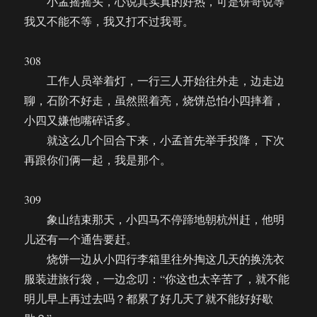
小孟摇摇头，心说其实真的好热，可是饼哥说等
我又不能不等，我又打不过我哥。
308
工作人员举着灯，一行三人开始往外走，边走边
聊，石阶不好走，虽然照着亮，烧饼总怕小四摔着，
小四又嫌他嘴碎话多。
就这么几个回合下来，小孟首先举手投降，下次
再跟你们俩一起，我是那个。
309
象山结束那天，小四马不停蹄地朝杭州赶，他明
儿还有一个通告要赶。
烧饼一边从小四行李箱里往外掏这几天的换洗衣
服装进旅行袋，一边念叨：“你这也太辛苦了，就不能
明儿早上再过去吗？都累了好几天了就不能好好歇