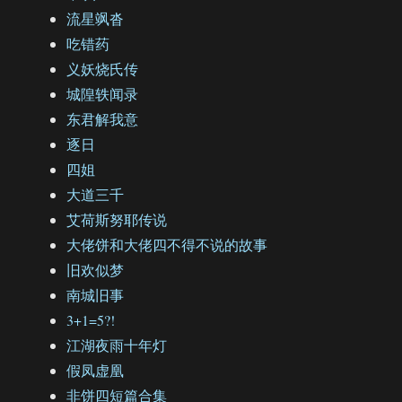
流星飒沓
吃错药
义妖烧氏传
城隍轶闻录
东君解我意
逐日
四姐
大道三千
艾荷斯努耶传说
大佬饼和大佬四不得不说的故事
旧欢似梦
南城旧事
3+1=5?!
江湖夜雨十年灯
假凤虚凰
非饼四短篇合集