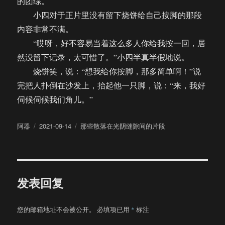
的团综。
小四对于正片里没有留下烧饼给自己按脚的那段
内容非常不满。
“哎呀，好不容易当着这么多人你给我按一回，居
然没留下记录，太可惜了。”小四半真半假地说。
烧饼笑，说：“想我给你按脚，那多简单啊！”说
完把人扑倒在沙发上，抬起他一只脚，说：“来，我好
伺候伺候我们角儿。”
作
发
分
阿器
2021-09-14
那些散落在光阴缝隙间的片段
者
布
类
于
发表回复
您的邮箱地址不会被公开。
必填项已用
*
标注