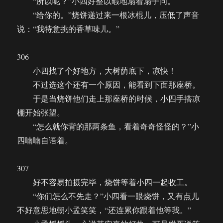
“所以呢？”小四好整以暇地扇着扇子问。
“给你的。”烧饼递过来一根冰棍儿，压低了声音
说：“我特意挑的香草味儿。”
306
小四找了个好地方，大树荫底下，凉快！
不过选这个还有一个原因，能看到下面那座桥。
于是当烧饼他们走上那座桥的时候，小四手搭凉
棚开始张望。
“怎么就你背的那两条鱼，看着奇奇怪怪的？”小
四喃喃自语着。
307
好不容易拍摄完毕，烧饼等着小四一起收工。
“你们怎么不先走？”小四看一眼烧饼，又有点儿
不好意思地朝小孟笑笑，“还连累你跟着他等我。”