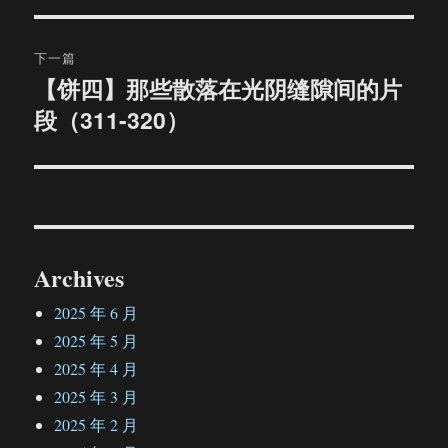
导
文
航
章：
下一篇
【饼四】那些散落在光阴缝隙间的片
下
段（311-320）
篇
文
章：
Archives
2025 年 6 月
2025 年 5 月
2025 年 4 月
2025 年 3 月
2025 年 2 月