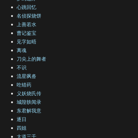
心跳回忆
名侦探烧饼
上善若水
曹记鉴宝
见字如晤
离魂
刀尖上的舞者
不识
流星飒沓
吃错药
义妖烧氏传
城隍轶闻录
东君解我意
逐日
四姐
大道三千