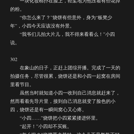
一块化妆棉扑在脸上，轻柔地为他压着有些花掉
的粉。
“你怎么来了？”烧饼有些意外，身为“板凳少
年”，小四今天应该没有外景。
“我爷们儿拍大片儿，我不得来看看么！”小四
说。
302
在象山的日子，正赶上团综开播。完成了一天的
拍摄任务，尽管很累，烧饼还是和小四一起窝在房间
里看节目。
虽然当时就知道小四一收到自己消息就赶来了，
然而看着先导片里，接到自己消息就变了脸色的小
四，烧饼还是有一瞬间窝心又心疼。
“小四……”烧饼把小四紧紧搂进怀里。
“起开！”小四却不买账。