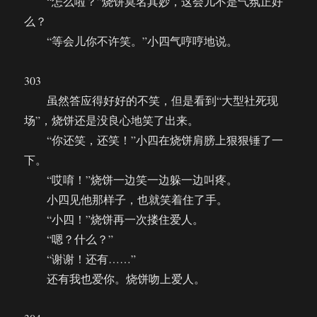
“怎么啦？”烧饼莫名其妙，这会儿不是气氛正好
么？
“等会儿你不许笑。”小四气哼哼地说。
303
虽然答应得好好的不笑，但是看到“大型社死现
场”，烧饼还是没良心地笑了出来。
“你还笑，还笑！”小四在烧饼肩膀上狠狠锤了一
下。
“哎唷！”烧饼一边笑一边躲一边叫疼。
小四见他那样子，也就笑着住了手。
“小四！”烧饼再一次搂住爱人。
“嗯？什么？”
“谢谢！还有……”
还有我也爱你。烧饼吻上爱人。