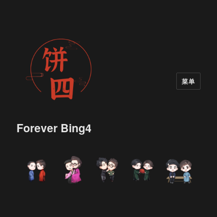
菜单
Forever Bing4