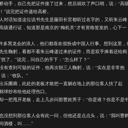
动手，自己先把证件接了过来，然后就吹了声口哨，说：“高
！”说完把证件递给高桥。
对话知道这位说书先生是藤田长官都听过名字的，又听朱云峰
高级通行证，知道那是南京的“梅机关”才有资格签发的，心下一
许多黑龙会的浪人，他们都喜欢假扮成中国人行事。想到这里，
先生鞠躬，看都不看朱云峰递过来的证件，而是双手捧着还给阎
打扰了。”说完，问自己的手下：“怎么样了？”
有查到可疑的证件，他再次朝三人鞠躬，说：“实在是非常抱
说：“收队。”
乐圃廊，此处的老板才敢把一直躺在地上的那位客人扶了起
棉球纱布给他处理伤口。
一把甩开老板，走上几步问那曹姓男子：“你是谁？你是不是
没想到那位客人会有此一问，但他还是点点头，说：“我叫曹
间酒楼，叫……”