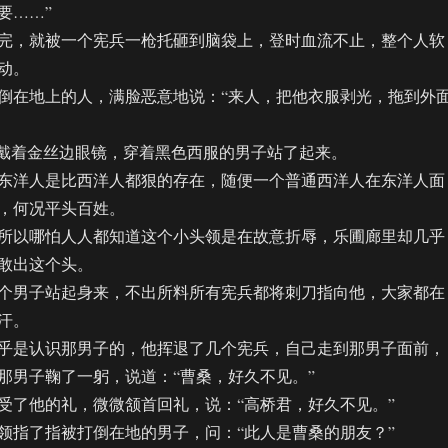
要……”
，就被一个宪兵一枪托砸到脑袋上，登时血流不止，整个人软
动。
在地上的人，满脸恶意地说：“来人，把他衣服剥光，拖到外
戴着金丝边眼镜，穿着黑色西服的男子站了起来。
洋人是比西洋人都狠的存在，随便一个普通西洋人在东洋人面
，何况平头百姓。
以哪怕人人都知道这个小头领是在故意折辱，乐圃廊里却几乎
敢出这个头。
男子站起身来，不出所料所有宪兵都将刺刀指向他，大家都在
汗。
是认识那男子的，他挥退了几个宪兵，自己走到那男子面前，
那男子鞠了一躬，说道：“曹桑，好久不见。”
了他的礼，微微颔首回礼，说：“高桥君，好久不见。”
指了指被打倒在地的男子，问：“此人是曹桑的朋友？”