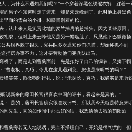
人，为什么不通知我们呢？”一个穿着深黑色绸缎衣裤，踩着一
帽的男子不知何时走了进来，却是朱云峰到了。此时他上身黑色
出里面的雪白的小褂，和腰间别着的枪。
，认出来人是负责此地的麦兰捕房的总捕头。因为某些原因，
较礼貌，但对上朱云峰他又是另一幅嘴脸了。只见他下巴微微扬
在公共租界躲了很久，宪兵队多次通知你们抓捕，却始终抓不到
是巡捕房办事不力，这才要劳动他们宪兵队出马。
桥了，而是走到曹桑面前，先是扣好了自己的绸衣，又摘下帽
：“曹老板，真巧，今儿在这儿遇到您。您也是来听书的吗？”
峰笑笑，微微鞠躬行礼，说：“朱探长，真巧，我确实是来听
听说新来的藤田长官很喜欢中国的评书，看起来是真的。”
：“是的，藤田长官确实很喜欢评书。所以我今天就是特意来
的阎先生，真的如传闻中那么好的话，我想请他去我的鹤阳酒
曹桑旁若无人地说话，完全不搭理自己，开始是很气愤的，但