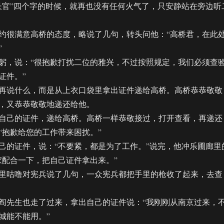
长官”四个字的时候，就再也没有任何火气了，只安静站在旁边听
很满意高桥的态度，略说了几句，转头问他：“高桥君，在此
”
，说：“很抱歉打扰二位的雅兴，不过按照规定，我们必须查
证件。”
说什么，而是从上衣口袋里拿出证件递给高桥。高桥恭恭敬敬
，又恭恭敬敬地递还给他。
己的证件，递给高桥。高桥一样恭敬接过，打开查看，再递还
“抱歉给您的工作带来困扰。”
的证件，说：“不要紧，都是为了工作。”说完，他冲乐圃廊里
家配合一下，把自己证件拿出来。”
咕噜对宪兵说了几句，一众宪兵都把手里的枪收了起来，去查
先生也走了过来，拿出自己的证件说：“我刚刚从南京过来，
城能不能用。”