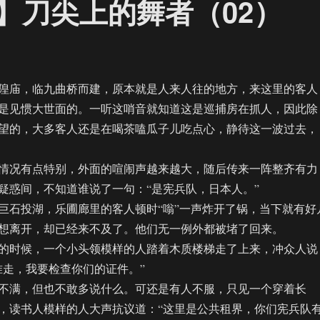
U】刀尖上的舞者（02）
庙，临九曲桥而建，原本就是人来人往的地方，来这里的客人
是见惯大世面的。一听这哨音就知道这是巡捕房在抓人，因此除
望的，大多客人还是在喝茶嗑瓜子儿吃点心，静待这一波过去，
况有点特别，外面的喧闹声越来越大，随后传来一阵整齐有力
疑惑间，不知道谁说了一句：“是宪兵队，日本人。”
石投湖，乐圃廊里的客人顿时“嗡”一声炸开了锅，当下就有好
想离开，却已经来不及了。他们无一例外都被堵了回来。
时候，一个小头领模样的人踏着木质楼梯走了上来，冲众人说
准走，我要检查你们的证件。”
满，但也不敢多说什么。可还是有人不服，只见一个穿着长
，读书人模样的人大声抗议道：“这里是公共租界，你们宪兵队