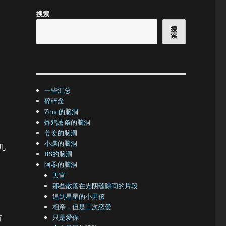
搜索
搜
索
一些汇总
碎碎念
Zone的脑洞
炸鸡薯条的脑洞
姜姜的脑洞
小蝶的脑洞
几
BS的脑洞
阿器的脑洞
天官
那些散落在光阴缝隙间的片段
追到星星的小男孩
相亲，但是二次恋爱
有
只是爱你