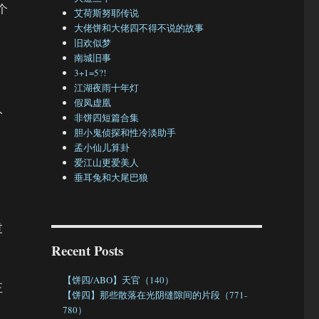
个
艾荷斯努耶传说
大佬饼和大佬四不得不说的故事
旧欢似梦
南城旧事
3+1=5?!
江湖夜雨十年灯
假凤虚凰
人
非饼四短篇合集
胆小鬼侦探和性冷淡助手
孟小仙儿算卦
爱江山更爱美人
垂耳兔和大尾巴狼
过
Recent Posts
【饼四/ABO】天官（140）
正
【饼四】那些散落在光阴缝隙间的片段（771-
780）