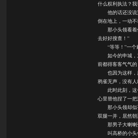
什么权利执法？我
他的话还没说完
倒在地上，一动不
那小头领看着倒
去好好搜查！”
“等等！”一个
如今的申城，东
前都得客客气气的
也因为这样，所
鸦雀无声，没有人
此时此刻，这个
心里替他捏了一把
那小头领却似乎
双腿一并，居然朝
那男子大喇喇受
叫高桥的小头领