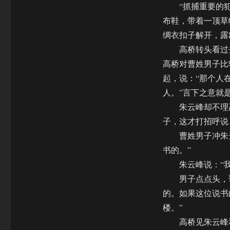
“抓捕重要的犯
布鞋，带着一顶草
绸衣扣子解开，露
高桥转头看过去
高桥对曹姓男子比
起，说：“那个人
人。”言下之意就
朱云峰却不理高
子，这才打招呼说
曹姓男子冲朱云
书的。”
朱云峰说：“我
男子点点头，说
的。如果这位说书
楼。”
高桥见朱云峰和