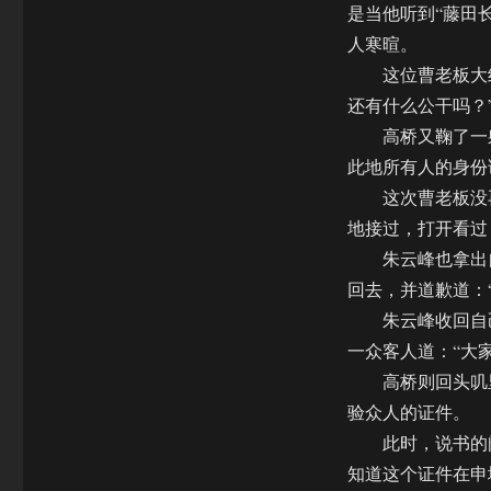
是当他听到“藤田
人寒暄。
这位曹老板大约
还有什么公干吗？
高桥又鞠了一躬
此地所有人的身份
这次曹老板没再
地接过，打开看过
朱云峰也拿出自
回去，并道歉道：
朱云峰收回自己
一众客人道：“大
高桥则回头叽里
验众人的证件。
此时，说书的阎
知道这个证件在申