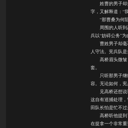
姓曹的男子却摇
字，又解释道：“
“那曹桑为何阻
周围的人听到高
兵以“妨碍公务”
曹姓男子却毫不
人守法。宪兵队是
高桥眉头微皱，
套。
只听那男子继续
容。无论如何，宪
见高桥还想说话
这自有巡捕处理，
田队长怕是忙不过
高桥听他提到了
在捉拿一个非常重