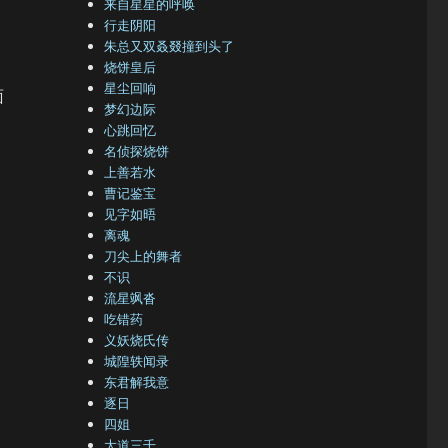
来自星星的呼唤
行走阴阳
朱总又双叒叕撞到头了
烧饼皇后
星尘回响
面
梦幻边际
心跳回忆
名侦探烧饼
上善若水
曹记鉴宝
见字如晤
离魂
刀尖上的舞者
不识
流星飒沓
吃错药
义妖烧氏传
城隍轶闻录
东君解我意
逐日
四姐
大道三千