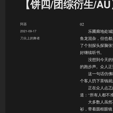
【饼四/团综衍生/A
作
阿器
02
者
发
2021-09-17
乐圃廊地处城隍
布
分
刀尖上的舞者
鱼龙混杂，但也都
于
类
了个别探头探脑张
好继续听书。
没想到今天的情
的跑步声。众人正
这一句话仿佛巨
个客人扔下茶钱就
正在众人忐忑的
道：“所有人都不
大多数人虽然不
衫，带着圆框眼镜