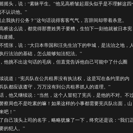
摇头，说：“素昧平生。”他见高桥皱起眉头似乎是不理解这四
我不认识他。”
止我执行公务？”这句话说得客客气气，言辞间却带着杀意。
桥这么说，都觉得那曹姓男子要糟，生怕下一刻他就被日本宪
为由逮捕。
慌张，说：“大日本帝国和汪先生治下的申城，是法治之地，
执行法治的基础，怎么能够知法犯法。”
他挑不出这句话的毛病，但直觉告诉他自己可能中了什么圈
说道：“宪兵队在公共租界没有执法权，这是写在条约里的内
兵队都应该遵守，万万没有到公共租界抓人的道理。”
，他又继续说：“当然，这个人冒犯了宪兵，是他的不对。不
警察局也不是吃素的嘛！如果这样的小事都需要宪兵队出面，山
来吧！”
自己顶头上司的名字，略略犹豫了一下，终究还是说：“我们
要的犯人。”