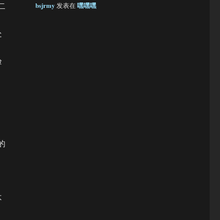
二
bsjrmy
嘿嘿嘿
发表在
处
验
的
不