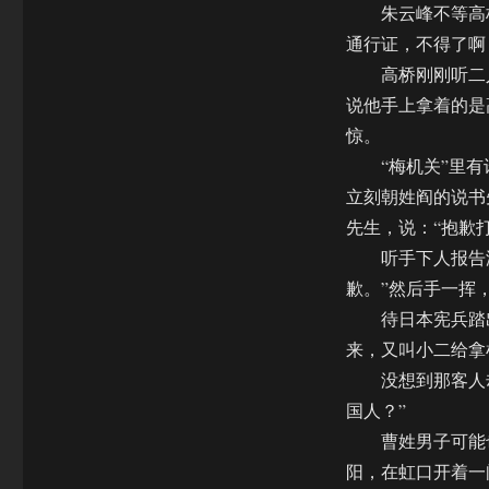
朱云峰不等高桥
通行证，不得了啊
高桥刚刚听二人
说他手上拿着的是
惊。
“梅机关”里有
立刻朝姓阎的说书
先生，说：“抱歉
听手下人报告没
歉。”然后手一挥，
待日本宪兵踏出
来，又叫小二给拿
没想到那客人却
国人？”
曹姓男子可能也
阳，在虹口开着一