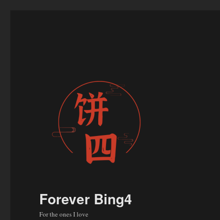
Forever Bing4
For the ones I love