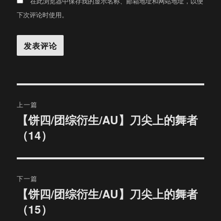
在此浏览器中保存我的显示名称、邮箱地址和网站地址，以便
下次评论时使用。
文
上一篇
章
【饼四/团综衍生/AU】刀尖上的舞者
上
（14）
篇
导
文
航
章：
下一篇
【饼四/团综衍生/AU】刀尖上的舞者
下
（15）
篇
文