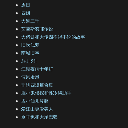
逐日
四姐
大道三千
艾荷斯努耶传说
大佬饼和大佬四不得不说的故事
旧欢似梦
南城旧事
3+1=5?!
江湖夜雨十年灯
假凤虚凰
非饼四短篇合集
胆小鬼侦探和性冷淡助手
孟小仙儿算卦
爱江山更爱美人
垂耳兔和大尾巴狼