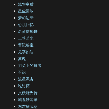
烧饼皇后
星尘回响
梦幻边际
心跳回忆
名侦探烧饼
上善若水
曹记鉴宝
见字如晤
离魂
刀尖上的舞者
不识
流星飒沓
吃错药
义妖烧氏传
城隍轶闻录
东君解我意