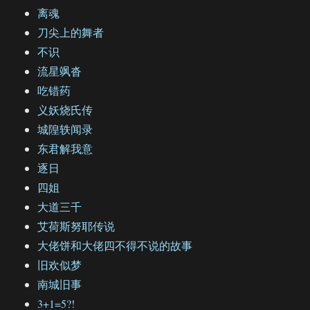
离魂
刀尖上的舞者
不识
流星飒沓
吃错药
义妖烧氏传
城隍轶闻录
东君解我意
逐日
四姐
大道三千
艾荷斯努耶传说
大佬饼和大佬四不得不说的故事
旧欢似梦
南城旧事
3+1=5?!