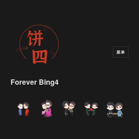
菜单
Forever Bing4