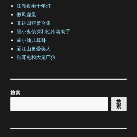
江湖夜雨十年灯
假凤虚凰
非饼四短篇合集
胆小鬼侦探和性冷淡助手
孟小仙儿算卦
爱江山更爱美人
垂耳兔和大尾巴狼
搜索
搜
索