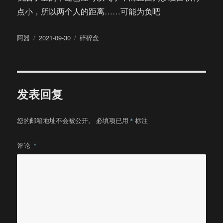
点小，所以两个人的距离……可能为负吧
作
发
分
阿器
2021-09-30
碎碎念
者
布
类
于
发表回复
您的邮箱地址不会被公开。
必填项已用
*
标注
评论
*