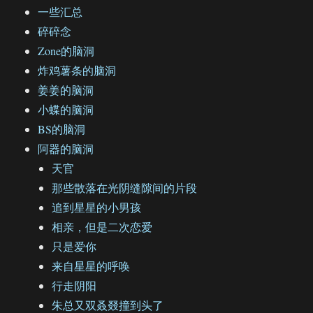
一些汇总
碎碎念
Zone的脑洞
炸鸡薯条的脑洞
姜姜的脑洞
小蝶的脑洞
BS的脑洞
阿器的脑洞
天官
那些散落在光阴缝隙间的片段
追到星星的小男孩
相亲，但是二次恋爱
只是爱你
来自星星的呼唤
行走阴阳
朱总又双叒叕撞到头了