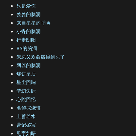
只是爱你
姜姜的脑洞
来自星星的呼唤
小蝶的脑洞
行走阴阳
BS的脑洞
朱总又双叒叕撞到头了
阿器的脑洞
烧饼皇后
星尘回响
梦幻边际
心跳回忆
名侦探烧饼
上善若水
曹记鉴宝
见字如晤