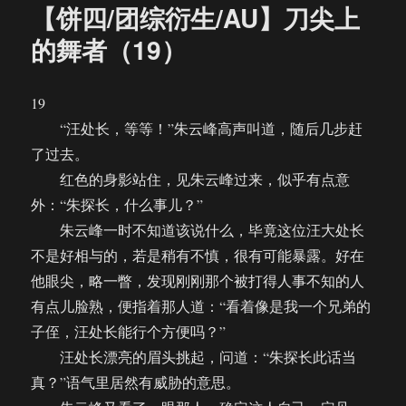
【饼四/团综衍生/AU】刀尖上
的舞者（19）
19
“汪处长，等等！”朱云峰高声叫道，随后几步赶
了过去。
红色的身影站住，见朱云峰过来，似乎有点意
外：“朱探长，什么事儿？”
朱云峰一时不知道该说什么，毕竟这位汪大处长
不是好相与的，若是稍有不慎，很有可能暴露。好在
他眼尖，略一瞥，发现刚刚那个被打得人事不知的人
有点儿脸熟，便指着那人道：“看着像是我一个兄弟的
子侄，汪处长能行个方便吗？”
汪处长漂亮的眉头挑起，问道：“朱探长此话当
真？”语气里居然有威胁的意思。