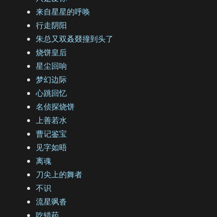
来自星星的呼唤
行走阴阳
朱总又双叒叕撞到头了
烧饼皇后
星尘回响
梦幻边际
心跳回忆
名侦探烧饼
上善若水
曹记鉴宝
见字如晤
离魂
刀尖上的舞者
不识
流星飒沓
吃错药