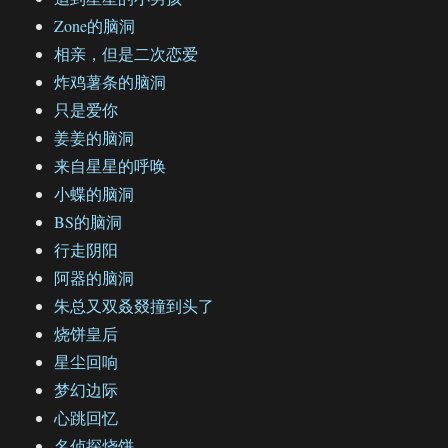
Zone的脑洞
相亲，但是二次恋爱
炸鸡薯条的脑洞
只是爱你
姜姜的脑洞
来自星星的呼唤
小蝶的脑洞
BS的脑洞
行走阴阳
阿器的脑洞
朱总又双叒叕撞到头了
烧饼皇后
星尘回响
梦幻边际
心跳回忆
名侦探烧饼