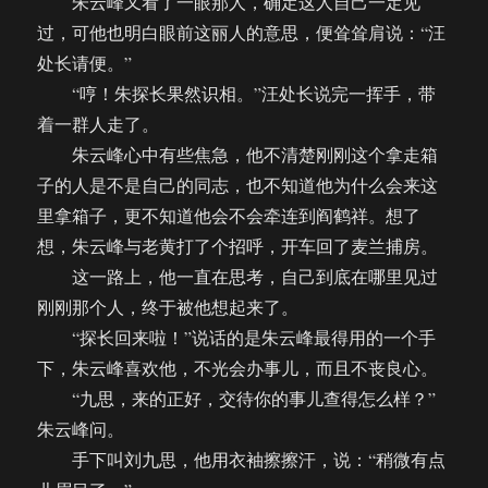
朱云峰又看了一眼那人，确定这人自己一定见
过，可他也明白眼前这丽人的意思，便耸耸肩说：“汪
处长请便。”
“哼！朱探长果然识相。”汪处长说完一挥手，带
着一群人走了。
朱云峰心中有些焦急，他不清楚刚刚这个拿走箱
子的人是不是自己的同志，也不知道他为什么会来这
里拿箱子，更不知道他会不会牵连到阎鹤祥。想了
想，朱云峰与老黄打了个招呼，开车回了麦兰捕房。
这一路上，他一直在思考，自己到底在哪里见过
刚刚那个人，终于被他想起来了。
“探长回来啦！”说话的是朱云峰最得用的一个手
下，朱云峰喜欢他，不光会办事儿，而且不丧良心。
“九思，来的正好，交待你的事儿查得怎么样？”
朱云峰问。
手下叫刘九思，他用衣袖擦擦汗，说：“稍微有点