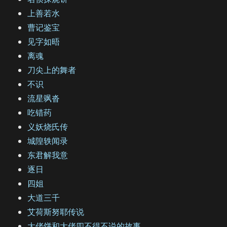
上善若水
曹记鉴宝
见字如晤
离魂
刀尖上的舞者
不识
流星飒沓
吃错药
义妖烧氏传
城隍轶闻录
东君解我意
逐日
四姐
大道三千
艾荷斯努耶传说
大佬饼和大佬四不得不说的故事