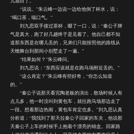
儿眉目了。”
“说说。”朱云峰一边说一边给他倒了杯水，说：
“喝口茶，喘口气。”
刘九思双手接过茶杯，啜了一口，说：“秦公子脾
气是真大，跑了好几趟终于是见着了。他自己都不知
道那东西是在哪儿丢的，兄弟们只能按照他的路线从
天蟾舞台到那间小别墅走了一遍。”
“结果如何？”朱云峰问。
刘九思说：“东西应该就是在跑马场附近丢的。”
“这么肯定？”朱云峰有些好奇，“你怎么知道
的。”
“秦公子说那天看完陶老板的演出，散场时候人有
点儿多，他一时没叫到黄包车，就往跑马场那边走了
一段。想着那边热闹，黄包车肯定也多。”刘九思认真
分析道：“我找到了那天拉秦公子回家的车夫，他说那
天秦公子上车的时候手上抱着个漂亮的锦盒。回家路