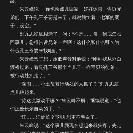
路。
朱云峰说：“你也快点儿回家，好好休息。告诉兄
弟们，下午孔三爷要是来了，就说我忙着十七军的案
子，没空。”
刘九思彻底糊涂了，问：“不是……哥，到底怎么
回事儿，您得告诉兄弟一声啊！这什么和什么呀？为
什么孔三爷要来找咱们？”
朱云峰想了想，压低声音对他说：“刚刚我从外白
渡桥过来，看见孔三爷那个当儿子一样宝贝的徒弟，
被行动处抓走了。”
“阁阁……小王爷被行动处的人抓了？”刘九思差
点儿跳起来。
“你这么激动干嘛？”朱云峰不解，继续说道：“他
们汪处长亲自动的手。”
“汪……汪处长？”刘九思更不明白了。
朱云峰说：“这个事儿我现在想起来就头疼，先走