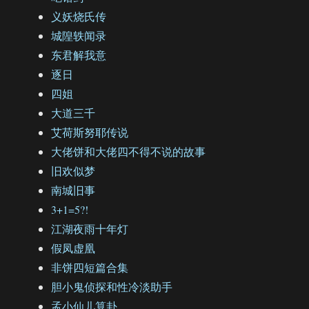
义妖烧氏传
城隍轶闻录
东君解我意
逐日
四姐
大道三千
艾荷斯努耶传说
大佬饼和大佬四不得不说的故事
旧欢似梦
南城旧事
3+1=5?!
江湖夜雨十年灯
假凤虚凰
非饼四短篇合集
胆小鬼侦探和性冷淡助手
孟小仙儿算卦