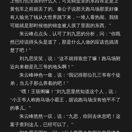
上他们也没遇到什么人，可见锦盒里的东西肯定是上
黄包车之前就丢了的。秦公子说那天跑马场那里好像
有人输光了钱从大世界跳下来，一堆人看热闹。我猜
可能就是那时候他的锦盒被人摸了里面的东西。”
朱云峰点点头，认可了刘九思的分析，问：“你既
然已经说得头头是道了，那是什么人做的应该也搞清
楚了吧！”
刘九思笑笑，说：“这不就得靠您了嘛！跑马场附
近向来都是孔三爷的地头啊！”
朱云峰神色一敛，说：“我记得那位孔三爷有个徒
弟，当儿子那么养着的吧！”
“嘿！王筱阁嘛！”刘九思显然知道这个人，说：
“小王爷人称跑马场小霸王，据说跑马场没有他平不了
的事儿。”
朱云峰悠然一叹，说：“九思，你回去休息吧！这
案子查到这儿，已经可以了。”