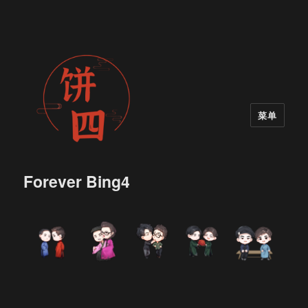
菜单
Forever Bing4