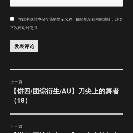
在此浏览器中保存我的显示名称、邮箱地址和网站地址，以便
下次评论时使用。
文
上一篇
章
【饼四/团综衍生/AU】刀尖上的舞者
上
（18）
篇
导
文
航
章：
下一篇