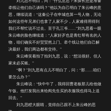
刘九思不明白，问：“什么意思？朱探长您是准备
牵线让他们自己谈吗？”他以为自己明白了朱云峰的意
思，继续说道：“这秦公子在申城也算一号人物，无论
如何这些年兄弟们也拿了人家不少，人家难得用得到
我们不帮忙说不过去。至于孔三爷……”刘九思看一眼
朱云峰的脸色继续道：“人家好歹也是青红帮有名的人
物，咱们确实不好贸贸然上门。牵个线让他们自己解
决最好，我们两边都有交待。”
朱云峰笑着拍了拍刘九思，说：“想法很好。但人
家未必买账。”
“啊？”刘九思有点儿不明白了，问：“那……咱们
要怎么办？”
朱云峰说：“快中午了，我得回曹老板那儿给他做
午饭。他打发我出来给阎先生买的衣服我也得马上送
回去。”
刘九思瞪大眼睛，觉得自己跟不上朱云峰的思