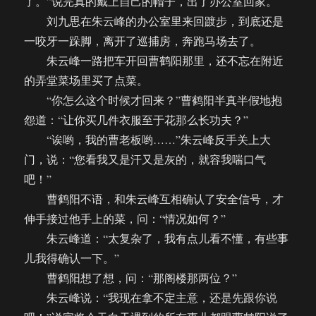
了。”说完真的戴上自己的帽子，出了办公室回家。
刘九思在朱云峰的办公室里来回踱步，到底还是
一咬牙一跺脚，离开了巡捕房，奔跑马场去了。
朱云峰一路把车开回曹鹤阳那里，还不忘在附近
的弄堂菜场里买了点菜。
“你怎么这个时候才回来？”曹鹤阳半真半假地抱
怨道：“让你买几件衣服至于花那么长功夫？”
“诶哟，我的曹老板哟……”朱云峰反手关上大
门，说：“您看我又是汗又是灰的，就容我喘口气
吧！”
曹鹤阳不语，和朱云峰互相确认了安全信号，才
伸手接过他手上的菜，问：“情况如何？”
朱云峰道：“太复杂了，我有点儿看不懂，有些事
儿我得确认一下。”
曹鹤阳想了想，问：“那阁楼那两位？”
朱云峰说：“我现在拿不定主意，还是先跟你说