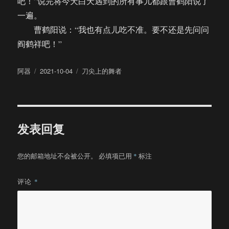
吧！”说完将今天白天遇到的所有事儿都跟曹鹤阳说了
一遍。
曹鹤阳说：“我也有点儿吃不准。要不还是先问问
阎鹤祥吧！”
作
发
分
阿器
2021-10-04
刀尖上的舞者
者
布
类
于
发表回复
您的邮箱地址不会被公开。
必填项已用
*
标注
评论
*