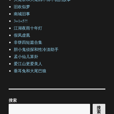
旧欢似梦
南城旧事
3+1=5?!
江湖夜雨十年灯
假凤虚凰
非饼四短篇合集
胆小鬼侦探和性冷淡助手
孟小仙儿算卦
爱江山更爱美人
垂耳兔和大尾巴狼
搜索
搜
索