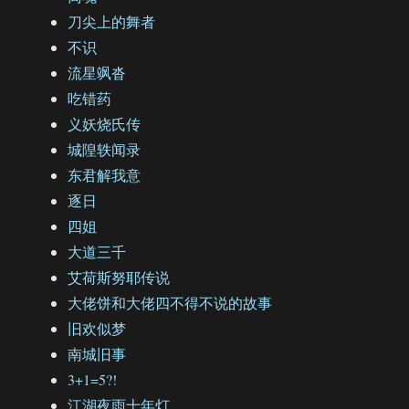
刀尖上的舞者
不识
流星飒沓
吃错药
义妖烧氏传
城隍轶闻录
东君解我意
逐日
四姐
大道三千
艾荷斯努耶传说
大佬饼和大佬四不得不说的故事
旧欢似梦
南城旧事
3+1=5?!
江湖夜雨十年灯