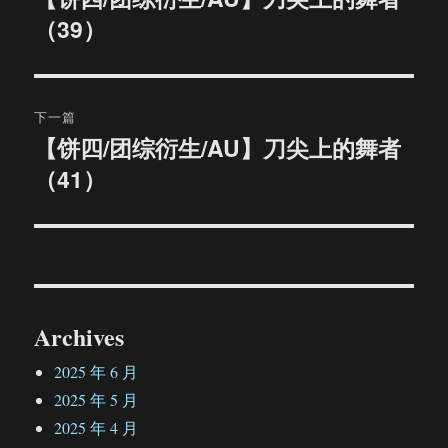
（39）
篇
导
文
航
章：
下一篇
【饼四/团综衍生/AU】刀尖上的舞者
下
（41）
篇
文
章：
Archives
2025 年 6 月
2025 年 5 月
2025 年 4 月