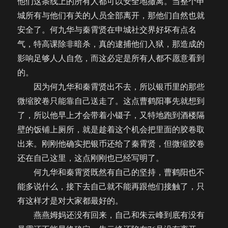
他们这条线上的所有人都可以安全地撤离。当整个申
城所有与他们有关的人员全部离开，那他们自然也就
安全了。何九华与秦霄贤在申城社交界好坏有点名
气，特高课除非暗杀，真的逮捕他们入狱，那造成的
影响足够人人自危，而这必定是所有人都不愿意看到
的。
因为何九华和秦霄贤出不去，所以银币里的那些
微缩胶卷只能靠自己送走了。这点曹鹤阳事先就想到
了，所以他早上才会带着小镊子，又特地跑到酒楼隔
壁的饭铺上厕所，就是趁着这个机会把里面的胶卷取
出来。刚刚他确实把银币还给了秦霄贤，但微缩胶卷
还在自己这里，这点刚刚也已经写明了。
何九华和秦霄贤既然有自己的坚持，曹鹤阳也不
能多说什么，接下去自己就不能再跟他们接触了，只
有这样才是对大家都最好的。
燕燕姆妈还没有回来，自己和朱云峰到底有没有