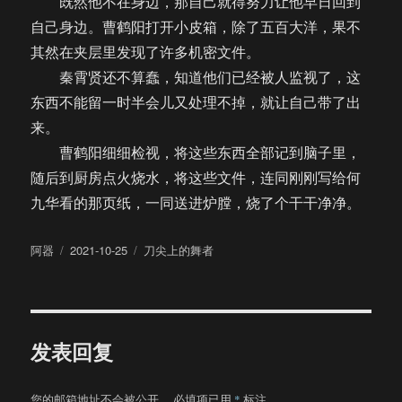
既然他不在身边，那自己就得努力让他早日回到
自己身边。曹鹤阳打开小皮箱，除了五百大洋，果不
其然在夹层里发现了许多机密文件。
秦霄贤还不算蠢，知道他们已经被人监视了，这
东西不能留一时半会儿又处理不掉，就让自己带了出
来。
曹鹤阳细细检视，将这些东西全部记到脑子里，
随后到厨房点火烧水，将这些文件，连同刚刚写给何
九华看的那页纸，一同送进炉膛，烧了个干干净净。
作
发
分
阿器
2021-10-25
刀尖上的舞者
者
布
类
于
发表回复
您的邮箱地址不会被公开。
必填项已用
*
标注