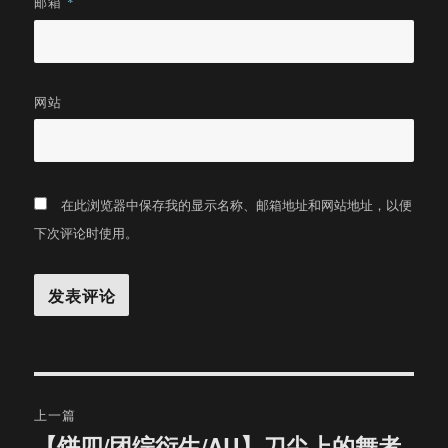
邮箱
*
网站
在此浏览器中保存我的显示名称、邮箱地址和网站地址，以便
下次评论时使用。
文
上一篇
章
【饼四/团综衍生/AU】刀尖上的舞者
上