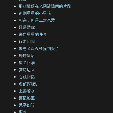
那些散落在光阴缝隙间的片段
追到星星的小男孩
相亲，但是二次恋爱
只是爱你
来自星星的呼唤
行走阴阳
朱总又双叒叕撞到头了
烧饼皇后
星尘回响
梦幻边际
心跳回忆
名侦探烧饼
上善若水
曹记鉴宝
见字如晤
离魂