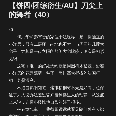
【饼四/团综衍生/AU】刀尖上
的舞者（40）
40
何九华和秦霄贤的家位于法租界，是一幢独立的
小洋房，只有二层楼，占地也不大，与周围的几幢大
宅子，尤其是一街之隔的那间大宅比较，确实是相形
见绌。
这宅子唯一的好处大约就是周围树木繁茂，沿着
小洋房的花园院墙，种了一整排高大挺拔的法国梧
桐，甚是漂亮。
不过曹鹤阳知道，这排梧桐树不光是好看，还保
证了外人没办法透过窗户看到楼里人的动静。从这点
上来说，这幢小楼比他自己的好了很多。
坐在黄包车上，曹鹤阳远远就看见院门外有人站