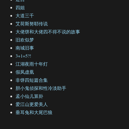
四姐
大道三千
艾荷斯努耶传说
大佬饼和大佬四不得不说的故事
旧欢似梦
南城旧事
3+1=5?!
江湖夜雨十年灯
假凤虚凰
非饼四短篇合集
胆小鬼侦探和性冷淡助手
孟小仙儿算卦
爱江山更爱美人
垂耳兔和大尾巴狼