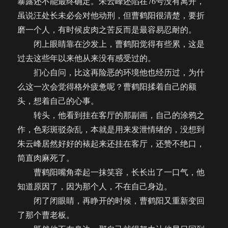
暴露还不能最终确定。朱云峰还陷在76号没有离开，
虽说汪处长未必会对他动刑，但曹鹤阳很清楚，要折
磨一个人，有时候皮肉之苦反而是最容易忍耐的。
闭上眼睛靠在沙发上，曹鹤阳觉得有些累，这是
过去这些年以来他从来没有感受过的。
扪心自问，比这再险恶的环境他也经历过，为什
么这一次会觉得格外疲惫呢？曹鹤阳揉着自己的额
头，想着自己的心事。
转头，他看到挂在客厅的那副画，自己的涂鸦之
作，色彩斑驳杂乱，本就是用来发泄情绪的，没想到
朱云峰居然好好的裱起来还挂在客厅，还赞不绝口，
简直肉麻死了。
曹鹤阳嘴角牵起一抹笑容，长长出了一口气，他
知道原因了，因为那个人，不在自己身边。
闭了闭眼睛，再睁开的时候，曹鹤阳又重新变回
了那个曹老板。