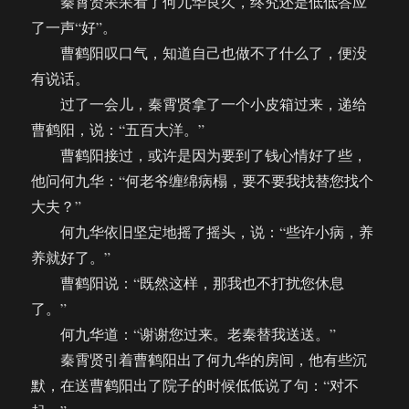
秦霄贤呆呆看了何九华良久，终究还是低低答应
了一声“好”。
曹鹤阳叹口气，知道自己也做不了什么了，便没
有说话。
过了一会儿，秦霄贤拿了一个小皮箱过来，递给
曹鹤阳，说：“五百大洋。”
曹鹤阳接过，或许是因为要到了钱心情好了些，
他问何九华：“何老爷缠绵病榻，要不要我找替您找个
大夫？”
何九华依旧坚定地摇了摇头，说：“些许小病，养
养就好了。”
曹鹤阳说：“既然这样，那我也不打扰您休息
了。”
何九华道：“谢谢您过来。老秦替我送送。”
秦霄贤引着曹鹤阳出了何九华的房间，他有些沉
默，在送曹鹤阳出了院子的时候低低说了句：“对不