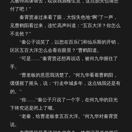
儿被特高课请去，耽误我酒楼生意，这点损失也请您
付了吧！”
秦霄贤凑过来看了眼，大惊失色地“啊”了一声，
见曹鹤阳看过来，连忙高声叫道：“五百大洋？你怎么
不去抢？”
“秦公子说笑了，以您在百乐门和仙乐斯的开销，
区区五百大洋怎么会看在眼里？”曹鹤阳道。
“可是……”秦霄贤还想再说话，被何九华握住了
手。
“曹老板的意思我清楚了。”何九华看着曹鹤阳，
缓缓摇了摇头，说：“行走申城多年，这点钱我还是有
的。”
“你……”秦公子只说了一个字，在何九华的目光
下终究还是闭上了嘴。
“老秦，给曹老板拿五百大洋。”何九华对秦霄贤
说。