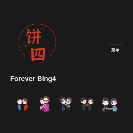
菜单
Forever Bing4