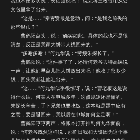
我也不便多叨扰，长话短说吧！”说完将三枚银币从公
文包里拿了出来。
“这是……”秦霄贤最是意动，问：“是我之前丢的
那些银币？”
曹鹤阳点头，说：“确实如此。具体的我也不是很
清楚，反正是我家大饼带人找回来的。”
“多谢多谢！”何九华说：“劳烦朱探长了。”
曹鹤阳说：“这件事了了，还请何老爷去特高课说
一声，让他们早点儿把大饼放出来吧！他收了您多少
钱，回头我都让他吐出来。”
“这……”何九华似乎很惊讶，说：“曹老板这是说
得什么话。何某人在申城多年，这点规矩还是懂的。
朱探长辛苦，手下兄弟也要吃饭，这本就是题中应有
之意，要是退回来，我以后在申城如何立足啊！”
曹鹤阳哼哼两声，将账本打开推到何九华面前，
说：“何老爷既然这样说，那昨日我和大饼因为这个事