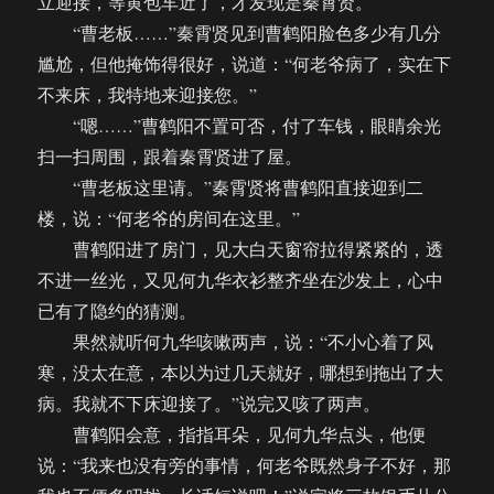
立迎接，等黄包车近了，才发现是秦霄贤。
“曹老板……”秦霄贤见到曹鹤阳脸色多少有几分
尴尬，但他掩饰得很好，说道：“何老爷病了，实在下
不来床，我特地来迎接您。”
“嗯……”曹鹤阳不置可否，付了车钱，眼睛余光
扫一扫周围，跟着秦霄贤进了屋。
“曹老板这里请。”秦霄贤将曹鹤阳直接迎到二
楼，说：“何老爷的房间在这里。”
曹鹤阳进了房门，见大白天窗帘拉得紧紧的，透
不进一丝光，又见何九华衣衫整齐坐在沙发上，心中
已有了隐约的猜测。
果然就听何九华咳嗽两声，说：“不小心着了风
寒，没太在意，本以为过几天就好，哪想到拖出了大
病。我就不下床迎接了。”说完又咳了两声。
曹鹤阳会意，指指耳朵，见何九华点头，他便
说：“我来也没有旁的事情，何老爷既然身子不好，那