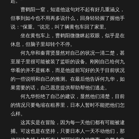
起。”
曹鹤阳一窒，知道他这句对不起有好几重涵义，
但事到如今也不用再多说什么，回身轻轻握了握他手
说：“保重。”说完，叫了辆黄包车回了家里。
坐在黄包车上，曹鹤阳微微眯起双眼，似乎是在
休息，但脑子里却转个不停。
何九华和秦霄贤显然对自己的状况一清二楚，甚
至屋子里很可能被装了监听的设备。刚刚自己给何九
华看的并不是账本，而是他提前写好的关于目前状况
的一些说明和自己的推测。在最后他告诉何九华，如
果需要的话，自己愿意提供帮助帮他们逃走。
何九华拒绝了自己的建议，显然他们清楚，目前
的情况只要龟缩在租界里，日本人暂时不能把他们怎
么样。
这其实是在冒险，因为每一天他们都有可能被逮
捕。可这也是在坚持，只要日本人一天不动他们，那