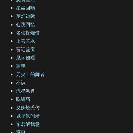
星尘回响
梦幻边际
心跳回忆
名侦探烧饼
上善若水
曹记鉴宝
见字如晤
离魂
刀尖上的舞者
不识
流星飒沓
吃错药
义妖烧氏传
城隍轶闻录
东君解我意
逐日