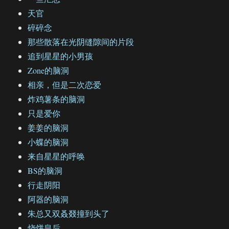
天官
碎碎念
那些散落在光阴缝隙间的片段
追到星星的小男孩
Zone的脑洞
相亲，但是二次恋爱
炸鸡薯条的脑洞
只是爱你
姜姜的脑洞
小蝶的脑洞
来自星星的呼唤
BS的脑洞
行走阴阳
阿器的脑洞
朱总又双叒叕撞到头了
烧饼皇后