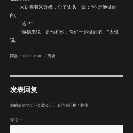
大饼看着朱云峰，歪了歪头，说：“不是他做到
的。”
“哈？”
“准确来说，是他和你，你们一起做到的。”大饼
说。
作
发
分
阿器
2022-01-02
离魂
者
布
类
于
发表回复
您的邮箱地址不会被公开。
必填项已用
*
标注
评论
*