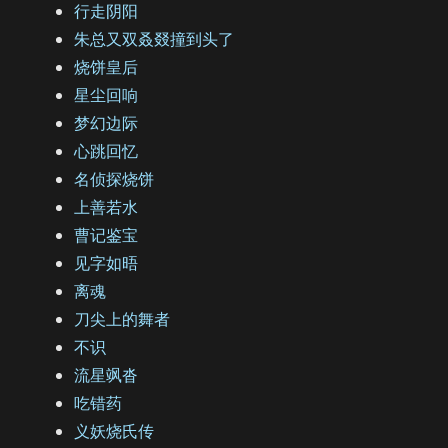
行走阴阳
朱总又双叒叕撞到头了
烧饼皇后
星尘回响
梦幻边际
心跳回忆
名侦探烧饼
上善若水
曹记鉴宝
见字如晤
离魂
刀尖上的舞者
不识
流星飒沓
吃错药
义妖烧氏传