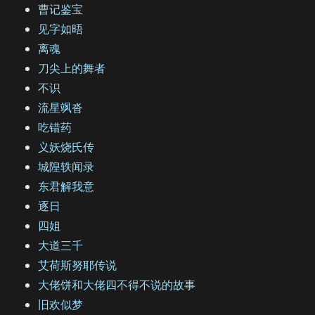
曹记鉴宝
见字如晤
离魂
刀尖上的舞者
不识
流星飒沓
吃错药
义妖烧氏传
城隍轶闻录
东君解我意
逐日
四姐
大道三千
艾荷斯努耶传说
大佬饼和大佬四不得不说的故事
旧欢似梦