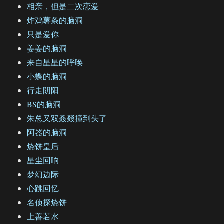
相亲，但是二次恋爱
炸鸡薯条的脑洞
只是爱你
姜姜的脑洞
来自星星的呼唤
小蝶的脑洞
行走阴阳
BS的脑洞
朱总又双叒叕撞到头了
阿器的脑洞
烧饼皇后
星尘回响
梦幻边际
心跳回忆
名侦探烧饼
上善若水