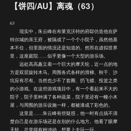
【饼四/AU】离魂（63）
63
现实中，朱云峰在布莱克沃特的府邸仿造他在萨
特尔城的亲王府，被隔成了一个个小院子，虽然他基
本不住，但里面的情况还是知道的。然而在虚拟世界
里，这座庭院……似乎更像一个大型的游乐场。
远处高高矗立着一个巨大的摩天轮，近一点的地
方是双层旋转木马。周围各式各样的滑梯、秋千、沙
坑应有尽有。当然也少不了套圈、扔飞镖、投篮之类
的小游戏。在这些游戏项目中，有一个看起来不大的
院子，院子里种满了各种蔬菜，院子里还有一幢小木
屋，与周围的游乐设施一样，都被漆成了彩色的。
这里是……朱云峰有些疑惑，他一时有点搞不清
楚自己是在游乐场还是在别的什么地方。他看了眼摩
天轮，总觉得有种冲动，想要上去玩一玩。