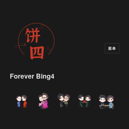
菜单
Forever Bing4