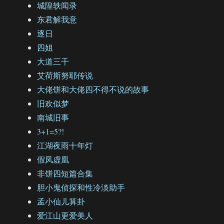
城隍轶闻录
东君解我意
逐日
四姐
大道三千
艾荷斯努耶传说
大佬饼和大佬四不得不说的故事
旧欢似梦
南城旧事
3+1=5?!
江湖夜雨十年灯
假凤虚凰
非饼四短篇合集
胆小鬼侦探和性冷淡助手
孟小仙儿算卦
爱江山更爱美人