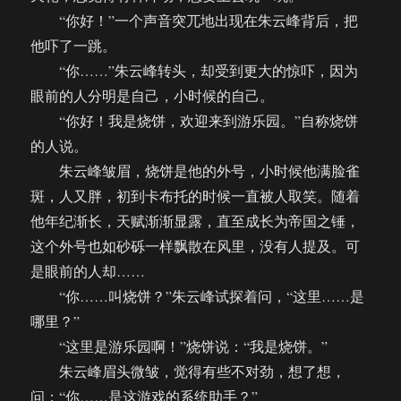
“你好！”一个声音突兀地出现在朱云峰背后，把
他吓了一跳。
“你……”朱云峰转头，却受到更大的惊吓，因为
眼前的人分明是自己，小时候的自己。
“你好！我是烧饼，欢迎来到游乐园。”自称烧饼
的人说。
朱云峰皱眉，烧饼是他的外号，小时候他满脸雀
斑，人又胖，初到卡布托的时候一直被人取笑。随着
他年纪渐长，天赋渐渐显露，直至成长为帝国之锤，
这个外号也如砂砾一样飘散在风里，没有人提及。可
是眼前的人却……
“你……叫烧饼？”朱云峰试探着问，“这里……是
哪里？”
“这里是游乐园啊！”烧饼说：“我是烧饼。”
朱云峰眉头微皱，觉得有些不对劲，想了想，
问：“你……是这游戏的系统助手？”