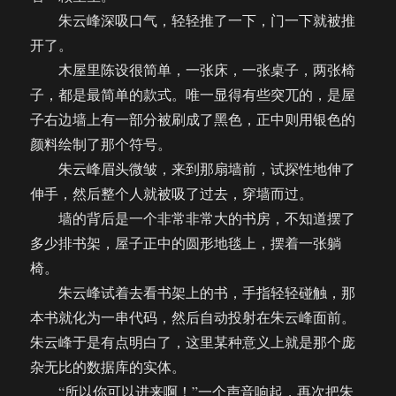
朱云峰深吸口气，轻轻推了一下，门一下就被推
开了。
木屋里陈设很简单，一张床，一张桌子，两张椅
子，都是最简单的款式。唯一显得有些突兀的，是屋
子右边墙上有一部分被刷成了黑色，正中则用银色的
颜料绘制了那个符号。
朱云峰眉头微皱，来到那扇墙前，试探性地伸了
伸手，然后整个人就被吸了过去，穿墙而过。
墙的背后是一个非常非常大的书房，不知道摆了
多少排书架，屋子正中的圆形地毯上，摆着一张躺
椅。
朱云峰试着去看书架上的书，手指轻轻碰触，那
本书就化为一串代码，然后自动投射在朱云峰面前。
朱云峰于是有点明白了，这里某种意义上就是那个庞
杂无比的数据库的实体。
“所以你可以进来啊！”一个声音响起，再次把朱