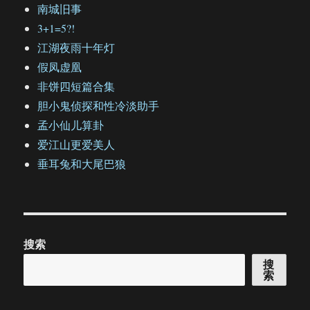
南城旧事
3+1=5?!
江湖夜雨十年灯
假凤虚凰
非饼四短篇合集
胆小鬼侦探和性冷淡助手
孟小仙儿算卦
爱江山更爱美人
垂耳兔和大尾巴狼
搜索
搜
索