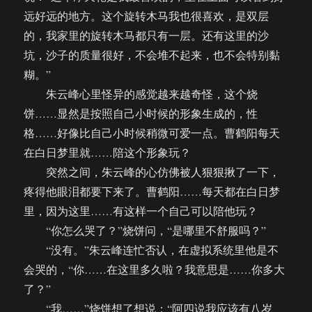
远好远的地方。这个旋转木马我也很喜欢，是双层
的，我家里的旋转木马都只有一层。还有这里的沙
坑，沙子的质量很好，不会堆不起来，也不会特别黏
糊。”
朱云峰心里怪异的感觉越来越奇怪，这个烧
饼……显然是按照自己小时候的形象生成的，性
格……好像比自己小时候稍微可爱一点。曹鹤阳每天
在白日梦里就……陪这个形象玩？
突然之间，朱云峰的心仿佛被人狠狠揪了一下，
疼得他眼泪都要下来了。曹鹤阳……每天都在白日梦
里，因为这里……有这样一个自己可以陪他玩？
“你怎么哭了？”烧饼问，“是哪里不舒服吗？”
“没有。”朱云峰连忙否认，在虚拟系统里他是不
会哭的，“你……在这里多久啦？我意思是……你多大
了？”
“我……”烧饼想了想说：“阿四说我应该有八岁