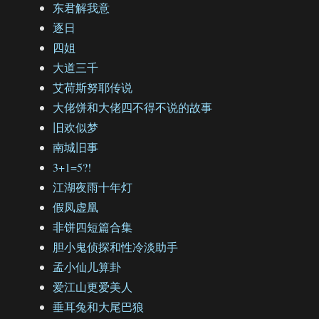
东君解我意
逐日
四姐
大道三千
艾荷斯努耶传说
大佬饼和大佬四不得不说的故事
旧欢似梦
南城旧事
3+1=5?!
江湖夜雨十年灯
假凤虚凰
非饼四短篇合集
胆小鬼侦探和性冷淡助手
孟小仙儿算卦
爱江山更爱美人
垂耳兔和大尾巴狼