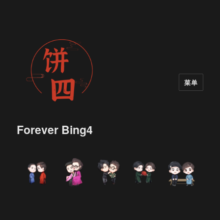
菜单
Forever Bing4