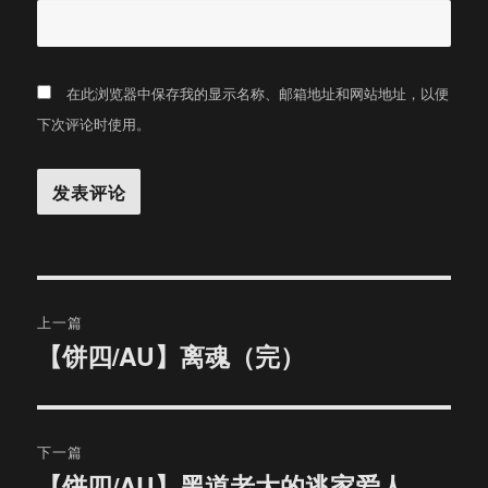
在此浏览器中保存我的显示名称、邮箱地址和网站地址，以便
下次评论时使用。
文
上一篇
章
【饼四/AU】离魂（完）
上
篇
导
文
航
章：
下一篇
【饼四/AU】黑道老大的逃家爱人
下