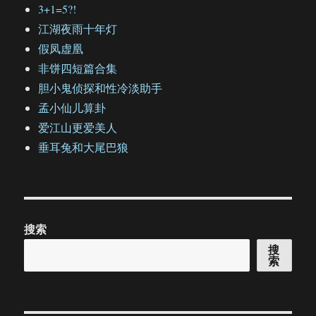
3+1=5?!
江湖夜雨十年灯
假凤虚凰
非饼四短篇合集
胆小鬼侦探和性冷淡助手
孟小仙儿算卦
爱江山更爱美人
垂耳兔和大尾巴狼
搜索
搜
索