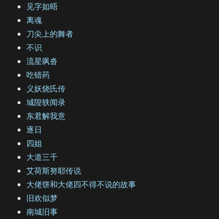
见字如晤
离魂
刀尖上的舞者
不识
流星飒沓
吃错药
义妖烧氏传
城隍轶闻录
东君解我意
逐日
四姐
大道三千
艾荷斯努耶传说
大佬饼和大佬四不得不说的故事
旧欢似梦
南城旧事