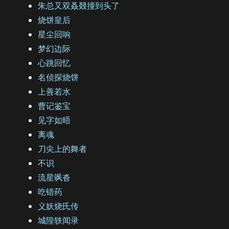
朱总又双叒叕撞到头了
烧饼皇后
星尘回响
梦幻边际
心跳回忆
名侦探烧饼
上善若水
曹记鉴宝
见字如晤
离魂
刀尖上的舞者
不识
流星飒沓
吃错药
义妖烧氏传
城隍轶闻录