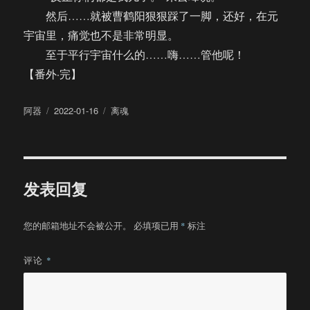
然后……就被曹鹤阳狠狠踩了一脚，还好，在元
宇宙里，痛觉也不是非常明显。
至于平行宇宙什么的……嗨……管他呢！
【番外·完】
作
发
分
阿器
2022-01-16
离魂
者
布
类
于
发表回复
您的邮箱地址不会被公开。
必填项已用
*
标注
评论
*