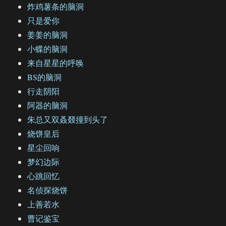
炸鸡薯条的脑洞
只是爱你
姜姜的脑洞
小蝶的脑洞
来自星星的呼唤
BS的脑洞
行走阴阳
阿器的脑洞
朱总又双叒叕撞到头了
烧饼皇后
星尘回响
梦幻边际
心跳回忆
名侦探烧饼
上善若水
曹记鉴宝