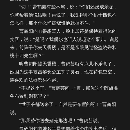
“切！”曹鹤芸有些不屑，说：“你们还没成亲呢，
你就帮着他说话啦！再说了，我觉得那个桃十四也不
怎么样，那个什么怪盗烧饼他就挡不住。”
曹鹤阳内心很想骂人，脸上却还是保持着得体的
笑容，说：“是吗？我偶尔也听人说起这个事儿。说起
来，前阵子你去天香楼，是不是亲眼见过怪盗烧饼和
桃十四先生啊？”
听曹鹤阳提天香楼，曹鹤芸就有点儿不乐意了，
她因为这事被昌黎长公主罚了灵石，现在荷包空空，
连喜欢的法器都买不起。
“不提这个了。”曹鹤芸问，“哥，那你这个阵旗准
备布置到别苑吗？”
“世子爷都送来了，自然是要布置的呀！”曹鹤阳
说。
“那我替你送去别苑那边吧！”曹鹤芸说。
曹鹤阳知道她多半是想借着这个由头出去玩，但