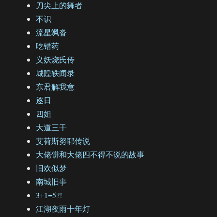
刀尖上的舞者
不识
流星飒沓
吃错药
义妖烧氏传
城隍轶闻录
东君解我意
逐日
四姐
大道三千
艾荷斯努耶传说
大佬饼和大佬四不得不说的故事
旧欢似梦
南城旧事
3+1=5?!
江湖夜雨十年灯