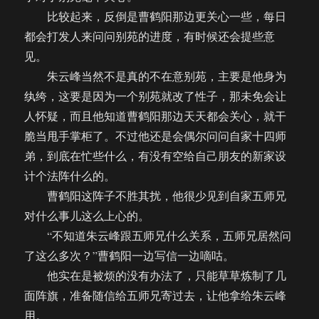
比较起来，反倒是曹鹤阳那边更关心一些，每日
都会打发人来问问别苑的进度，有时候还会提些意
见。
朱云峰当然不是真的不在意别苑，主要是他身为
纨绔，这要是因为一个别苑就改了性子，那未免会让
人怀疑，而且他知道曹鹤阳那边天天都会关心，就干
脆当甩手掌柜了。不过他还是会偶尔问问自家十四师
弟，到底在忙些什么，有没有空给自己朋友的新家设
计个法阵什么的。
曹鹤阳这阵子不胜其扰，他很少见到自家五师兄
对什么事儿这么上心的。
“不知道朱云峰跟五师兄什么关系，五师兄居然问
了这么多次？”曹鹤阳一边写信一边嘀咕。
他实在是被烦的没有办法了，只能草草炼制了几
面阵旗，准备随信给五师兄寄过去，让他拿给朱云峰
用。