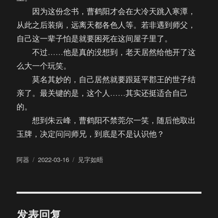
因为这份念书，曹鹤阳才会在大冷天跳入寒潭，
从此之后装病，远离天都各色人等。若非遇到师父，
自己这一辈子怕是就要困死在这间屋子里了。
不过……他是真的没想到，老天居然给他开了这
么大一个玩笑。
莫名其妙的，自己居然就要跟延平郡王的世子结
亲了。最关键的是，这个人……其实还挺适合自己
的。
想到朱云峰，曹鹤阳不禁莞尔一笑，随后他取出
玉牌，决定问问师兄，到底是不是认识他？
作
发
分
阿器
2022-03-16
见字如晤
者
布
类
于
发表回复