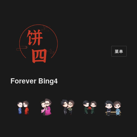
菜单
Forever Bing4