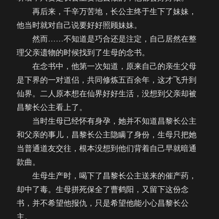
再后来，千辛万苦地，长公主终于生下了妹妹，
他当时就对自己说要好好照顾妹妹。
然而……不知道是巧合还是注定，自己居然在整
理父亲遗物的时候找到了生母的念书。
在念书中，他第一次知道，原来自己的亲生父母
是下界的一对道侣，共同修炼五百余年，这才飞升到
仙界。二人原本想在仙界好好生活，没想到父亲却被
昌黎长公主看上了。
当时生母已经怀有身孕，她并不知道昌黎长公主
和父亲的事儿，昌黎长公主隐瞒了身份，生母只把她
当普通道友交往，根本没想到他们背着自己早就暗通
款曲。
生母生产时，喝下了昌黎长公主送来的催产药，
却中了毒。生母拼死保全了曹鹤阳，又留下这份念
书，并不希望他报仇，只是希望他能小心昌黎长公
主。