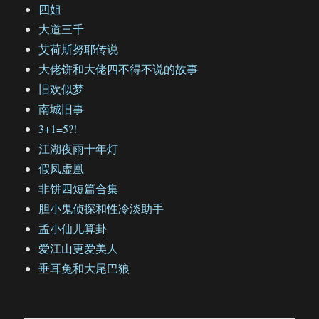
四姐
大道三千
艾荷斯努耶传说
大佬饼和大佬四不得不说的故事
旧欢似梦
南城旧事
3+1=5?!
江湖夜雨十年灯
假凤虚凰
非饼四短篇合集
胆小鬼侦探和性冷淡助手
孟小仙儿算卦
爱江山更爱美人
垂耳兔和大尾巴狼