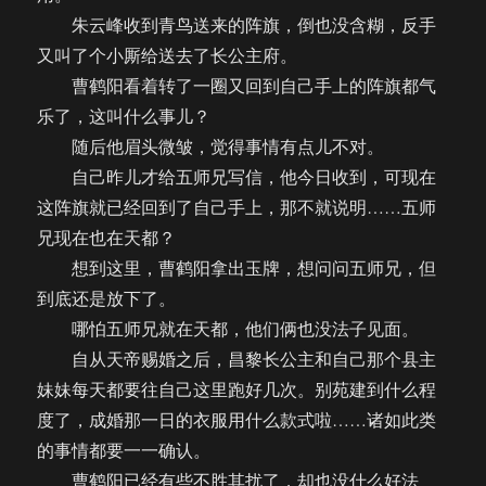
朱云峰收到青鸟送来的阵旗，倒也没含糊，反手
又叫了个小厮给送去了长公主府。
曹鹤阳看着转了一圈又回到自己手上的阵旗都气
乐了，这叫什么事儿？
随后他眉头微皱，觉得事情有点儿不对。
自己昨儿才给五师兄写信，他今日收到，可现在
这阵旗就已经回到了自己手上，那不就说明……五师
兄现在也在天都？
想到这里，曹鹤阳拿出玉牌，想问问五师兄，但
到底还是放下了。
哪怕五师兄就在天都，他们俩也没法子见面。
自从天帝赐婚之后，昌黎长公主和自己那个县主
妹妹每天都要往自己这里跑好几次。别苑建到什么程
度了，成婚那一日的衣服用什么款式啦……诸如此类
的事情都要一一确认。
曹鹤阳已经有些不胜其扰了，却也没什么好法