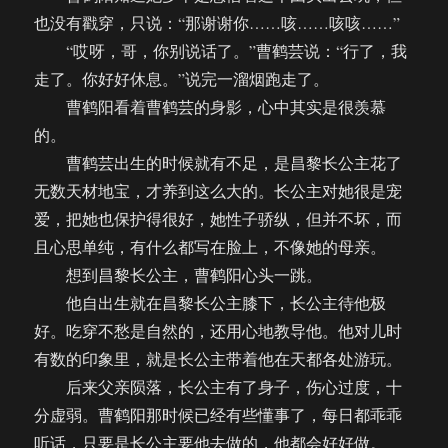
也没有戳穿，只说：“那谢谢你……咳……咳咳……”
“哎呀，哥，你别说话了。”曹鹤芸说：“行了，我
走了。你好好休息。”说完一溜烟跑走了。
曹鹤阳看着曹鹤芸的身影，心中其实是很羡慕
的。
曹鹤芸出生的时候就有不足，是昌黎长公主花了
无数天材地宝，才养到这么大的。长公主对她很是宠
爱，把她也保护得很好，她性子骄纵，但并不坏，而
且心思单纯，有什么都写在脸上，不像她的母亲。
想到昌黎长公主，曹鹤阳心头一跳。
他自出生就在昌黎长公主膝下，长公主待他极
好。吃穿不愁是自然的，还用心地教导他。他对儿时
有数的印象里，就是长公主带着他在天都各处游玩。
后来父亲陨落，长公主有了身子，伤心过度，十
分虚弱。曹鹤阳那时候已经有些懂事了，每日都乖乖
听话，只要是长公主要他去做的，他都会好好做。