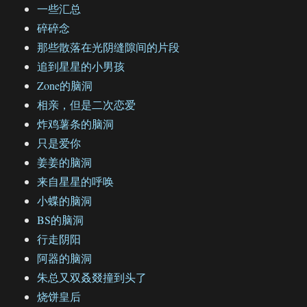
一些汇总
碎碎念
那些散落在光阴缝隙间的片段
追到星星的小男孩
Zone的脑洞
相亲，但是二次恋爱
炸鸡薯条的脑洞
只是爱你
姜姜的脑洞
来自星星的呼唤
小蝶的脑洞
BS的脑洞
行走阴阳
阿器的脑洞
朱总又双叒叕撞到头了
烧饼皇后