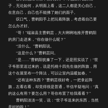
子，无论如何，从明面上看，这二人都是关心自己，
在意自己，自己也不能拂了她们的面子。
叹口气，曹鹤阳手上把玩着阵旗，考虑着自己要
怎么办才好。
“哥！”端淑县主曹鹤芸，大大咧咧地推开曹鹤阳
的房门走进来，“你在做什么呢？”
“没什么。”曹鹤阳说。
“这是什么？”曹鹤芸问。
“是……”曹鹤阳犹豫了一下，还是照实说了：“世
子爷那里送过来的，说是托桃十四先生做的阵旗，用
这个在屋里布一个阵法，可以让室内温暖如春。”
“还有这种东西？”曹鹤芸很好奇，一把拿起阵
旗，左看右看，却觉得很是普通，半信半疑地问：“真
的这么有用？要怎么用？哥你布置了给我看看？”
曹鹤阳淡淡一笑，说：“世子爷送来的东西，当然
是好的啦！”