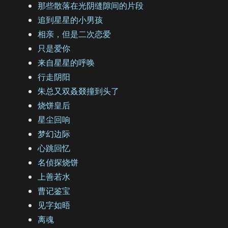
那些散落在光阴缝隙间的片段
追到星星的小男孩
相亲，但是二次恋爱
只是爱你
来自星星的呼唤
行走阴阳
朱总又双叒叕撞到头了
烧饼皇后
星尘回响
梦幻边际
心跳回忆
名侦探烧饼
上善若水
曹记鉴宝
见字如晤
离魂