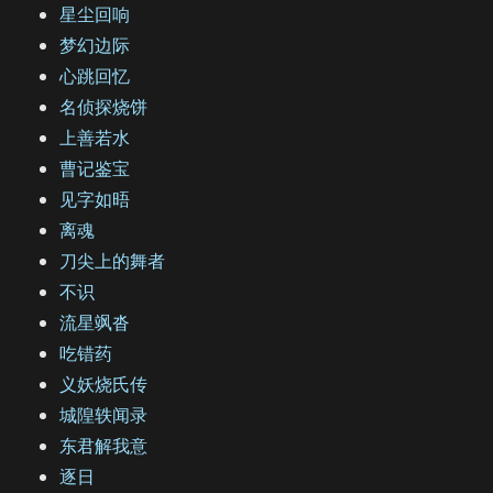
星尘回响
梦幻边际
心跳回忆
名侦探烧饼
上善若水
曹记鉴宝
见字如晤
离魂
刀尖上的舞者
不识
流星飒沓
吃错药
义妖烧氏传
城隍轶闻录
东君解我意
逐日