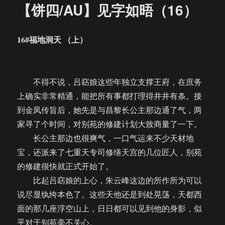
【饼四/AU】见字如晤（16）
16#福地洞天 （上）
不得不说，吕窈娘这些年独立支撑王府，在庶务
上确实非常精通，能把所有事都打理得井井有条。接
到金凤传旨后，她先是与昌黎长公主那边通了气，两
家寻了个时间，对别苑的修建计划大致商量了一下。
长公主那边也很爽气，一口气运来不少天材地
宝，还派来了七重天专司修缮天宫的几位匠人，别苑
的修建很快就正式开始了。
比起吕窈娘的上心，朱云峰这边的所作所为可以
说尽显纨绔本色了。这些天他还是到处晃荡，天都西
面的那几座浮空山上，日日都可以见到他的身影，似
乎对于别苑毫不关心。