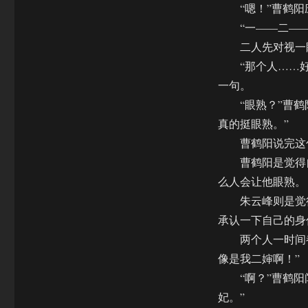
“嗯！”曹鹤阳
“一——二——
二人先对视一眼
“那个人……好
一句。
“眼熟？”曹鹤阳
真的挺眼熟。”
曹鹤阳说完这句
曹鹤阳是觉得自
么人会让他眼熟。
朱云峰则是觉得
承认一下自己的身
两个人一时间都
像是我二婶啊！”
“啊？”曹鹤阳闻
妃。”