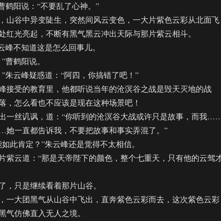
鹤阳说：“不要乱了心神。”
山谷中异变陡生，突然间风云变色，一大片紫色云彩从北面飞
处红光亮起，不断有黑气黑云冲出天际与那片紫云相斗。
云峰不知道这是怎么回事儿。
”曹鹤阳说。
朱云峰疑惑道：“阿四，你搞错了吧！”
接受的教育里，他都听说当年的沧溟谷之战是毁天灭地的战
落，怎么看也不应该是现在这种场景吧！
一丝讥讽，道：“你听到的沧溟谷大战或许只是故事，而我…
…她一直都告诉我，不要把故事和事实弄混了。”
如此肯定？”朱云峰还是觉得不太相信。
紫云道：“那是天帝陛下的颜色，整个七重天，只有他的云驾
，只是继续看着那片山谷。
一大团黑气从山谷中飞出，直奔紫色云彩而去，这次紫色云彩
黑气仿佛直入无人之境。