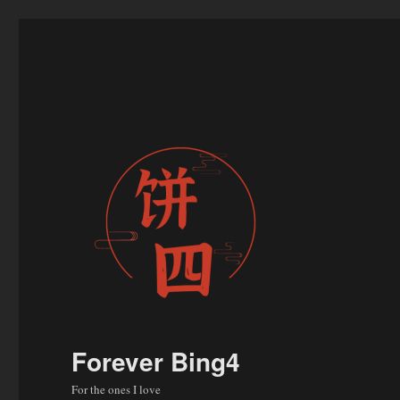
Forever Bing4
For the ones I love