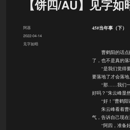
【饼四/AU】见字如
作
45#当年事（下）
阿器
者
发
2022-04-14
布
分
见字如晤
于
类
曹鹤阳的话点醒
了，也不是真的落
“是我们觉得要落
要落地了才会落地
“那……我们一
好吗？”朱云峰显
“好！”曹鹤阳
朱云峰看着曹鹤
气，告诉自己现在
“阿四，准备好