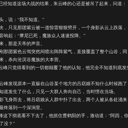
已经知道这场大战的结果，朱云峰的心还是被吊了起来，问道：
，说：“我不知道。”
，只见那团紫云被一道惊雷狠狠劈开，一个身影从云上跌落，
音响起：“摩尼已死，魔族众人速速投降。”
，那是天帝的声音。
那团紫色云驾突然间喷出阵阵紫气，直接覆盖了整个山谷，同
来，杀向沧溟谷魔族的大本营。
云峰只觉得看到的一切都颠覆了他的认知，他完全不知道到底发
峰发现原本一直躲在山谷某个地方的吕窈娘不知什么时候跑了
知道发生了什么，只见一大群人奔向自己，当时愣在当场。
飞身而去，将吕窈娘从人群中扑了出去，两个人被从各处涌来
最终落到一个深涧里。
这下彻底看不下去了，他抓住曹鹤阳的手，激动道：“阿四，
了没？”