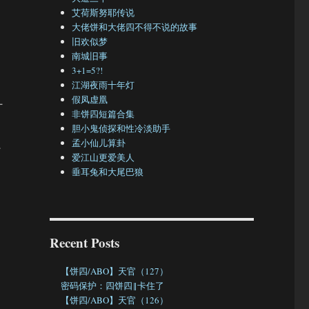
艾荷斯努耶传说
大佬饼和大佬四不得不说的故事
旧欢似梦
南城旧事
3+1=5?!
江湖夜雨十年灯
假凤虚凰
什
非饼四短篇合集
胆小鬼侦探和性冷淡助手
只
孟小仙儿算卦
爱江山更爱美人
垂耳兔和大尾巴狼
Recent Posts
，
【饼四/ABO】天官（127）
密码保护：四饼四‖卡住了
【饼四/ABO】天官（126）