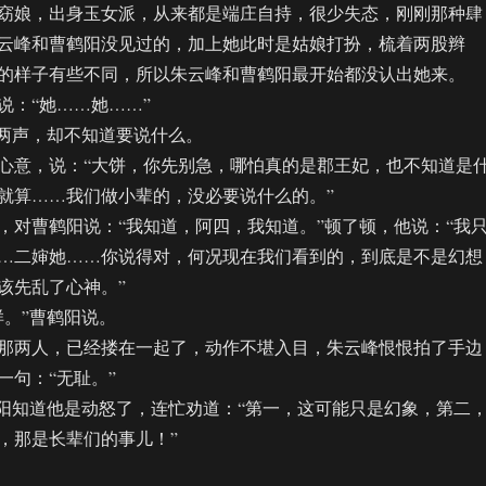
娘，出身玉女派，从来都是端庄自持，很少失态，刚刚那种肆
云峰和曹鹤阳没见过的，加上她此时是姑娘打扮，梳着两股辫
的样子有些不同，所以朱云峰和曹鹤阳最开始都没认出她来。
：“她……她……”
两声，却不知道要说什么。
意，说：“大饼，你先别急，哪怕真的是郡王妃，也不知道是
就算……我们做小辈的，没必要说什么的。”
曹鹤阳说：“我知道，阿四，我知道。”顿了顿，他说：“我
…二婶她……你说得对，何况现在我们看到的，到底是不是幻想
该先乱了心神。”
。”曹鹤阳说。
两人，已经搂在一起了，动作不堪入目，朱云峰恨恨拍了手边
一句：“无耻。”
知道他是动怒了，连忙劝道：“第一，这可能只是幻象，第二
，那是长辈们的事儿！”