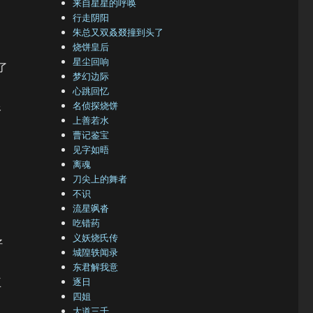
来自星星的呼唤
行走阴阳
朱总又双叒叕撞到头了
烧饼皇后
星尘回响
了
梦幻边际
心跳回忆
像
名侦探烧饼
上善若水
曹记鉴宝
见字如晤
离魂
刀尖上的舞者
不识
流星飒沓
吃错药
义妖烧氏传
好
城隍轶闻录
东君解我意
王
逐日
四姐
大道三千