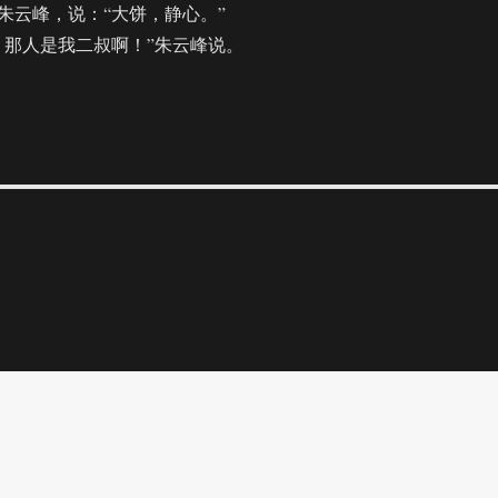
云峰，说：“大饼，静心。”
那人是我二叔啊！”朱云峰说。