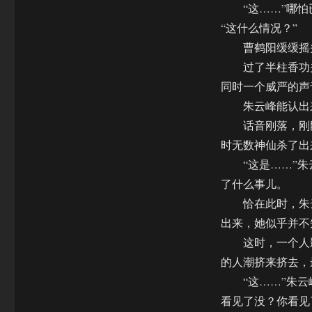
“这……”哪怕
“这什么情况？”
曹鹤阳缓缓摇头
过了半柱香功夫
同时一个威严的声
朱云峰能认出来
话音刚落，刚刚
时无数神仙杀了出
“这是……”朱
了什么事儿。
恰在此时，朱云
出来，她似乎并不
这时，一个人影
的人潮挤来挤去，
“这……”朱云峰
看见了没？你看见