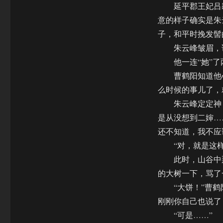
延平郡王妃吕窈
意的样子确实是朱
子，和平时挽发髻
朱云峰皱眉，说
他一连“她”了
曹鹤阳知道他心
么时候的事儿了，
朱云峰定定神，对
是从没想到二婶…
还不知道，我不应
“对，就是这样
此时，山谷中那
的大树一下，骂了
“大饼！”曹鹤阳
刚刚你自己也说了
“可是……”