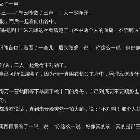
应了一声。
三——”朱云峰数了三声，二人一起睁开。
，而后一起看向山谷中。
眼熟啊！”朱云峰这次看清楚了山谷中两个人的面貌，不禁嘀咕
闻言也盯着看了一会儿，眉头微蹙，说：“你这么一说，倒好
话，二人一起觉得不对劲了。
己可能说漏嘴了，因为他一直困在长公主府中，照理应该没什
万一曹鹤阳等下暴露了桃十四的身份，自己到底要不要顺势也
份。
没有说话，直到朱云峰突然一拍大腿，说：“不对啊！那个人
言再细看了一眼，说：“你这么一说，好像真的诶！真的是郡