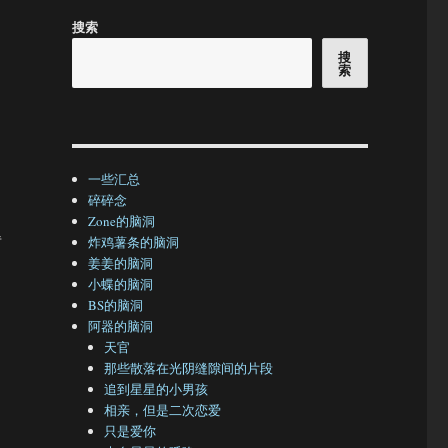
搜索
搜
索
一些汇总
碎碎念
Zone的脑洞
得
炸鸡薯条的脑洞
姜姜的脑洞
小蝶的脑洞
，
BS的脑洞
阿器的脑洞
天官
那些散落在光阴缝隙间的片段
追到星星的小男孩
相亲，但是二次恋爱
只是爱你