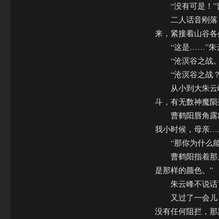
“没有可是！”曹
二人话音刚落，
来，紧接着山谷各
“这是……”朱
“沧溟谷之战。
“沧溟谷之战？”
从小到大朱云峰
斗，有无数神魔陨
曹鹤阳唇角露出
我小时候，母亲…
“那你为什么能
曹鹤阳指着那片
是那样的颜色。”
朱云峰不说话了
又过了一会儿，
没有任何阻拦，那