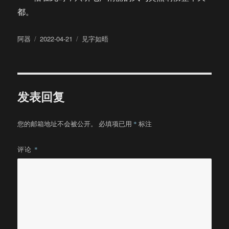
都。
作
发
分
阿器
2022-04-21
见字如晤
者
布
类
于
发表回复
您的邮箱地址不会被公开。
必填项已用
*
标注
评论
*