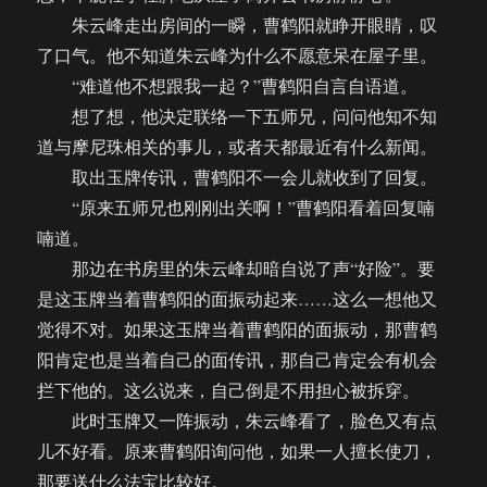
朱云峰走出房间的一瞬，曹鹤阳就睁开眼睛，叹
了口气。他不知道朱云峰为什么不愿意呆在屋子里。
“难道他不想跟我一起？”曹鹤阳自言自语道。
想了想，他决定联络一下五师兄，问问他知不知
道与摩尼珠相关的事儿，或者天都最近有什么新闻。
取出玉牌传讯，曹鹤阳不一会儿就收到了回复。
“原来五师兄也刚刚出关啊！”曹鹤阳看着回复喃
喃道。
那边在书房里的朱云峰却暗自说了声“好险”。要
是这玉牌当着曹鹤阳的面振动起来……这么一想他又
觉得不对。如果这玉牌当着曹鹤阳的面振动，那曹鹤
阳肯定也是当着自己的面传讯，那自己肯定会有机会
拦下他的。这么说来，自己倒是不用担心被拆穿。
此时玉牌又一阵振动，朱云峰看了，脸色又有点
儿不好看。原来曹鹤阳询问他，如果一人擅长使刀，
那要送什么法宝比较好。