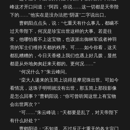
峰这才开口问道：“阿四，你说……这一切都是天帝陛
下的……”他实在是没办法把“阴谋”二字说出口。
曹鹤阳点点头，说：“七重天有什么事儿，都瞒不
过天帝陛下，何况是珍宝出世这样的大事。若是往
常，他哪怕看不上这宝物，也该派出御林军或者神羽
营的军士们维持天都的秩序。可……如今你看，这天
都乱糟糟的，今日天香楼上我们也遇上好几拨，显然
都是从外地匆匆赶来天都的。更何况……”
“何况什么？”朱云峰问。
“栾大人递来的玉简上说得是摩尼珠出世。可如今
看情况，这珠子明明就没有出世，那玉简上那段影像
是怎么回事？”曹鹤阳说：“你可曾听闻这世上有宝物
会出世两次？”
“可……”朱云峰说：“天都要是乱了，对天帝陛下
有什么好处？”
曹鹤阳说：“不知道。不过反正七重天的各大宗门