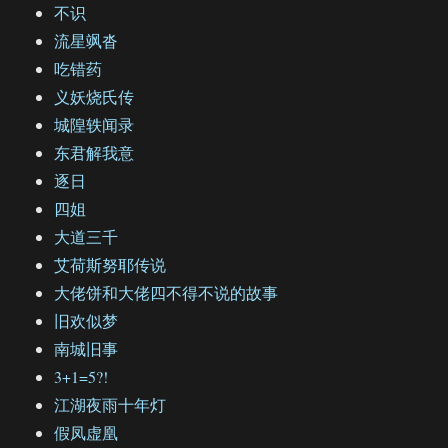
不识
流星飒沓
吃错药
义妖烧氏传
城隍轶闻录
东君解我意
逐日
四姐
大道三千
艾荷斯努耶传说
大佬饼和大佬四不得不说的故事
旧欢似梦
南城旧事
3+1=5?!
江湖夜雨十年灯
假凤虚凰