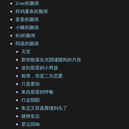
Zone的脑洞
炸鸡薯条的脑洞
姜姜的脑洞
小蝶的脑洞
BS的脑洞
阿器的脑洞
天官
那些散落在光阴缝隙间的片段
追到星星的小男孩
相亲，但是二次恋爱
只是爱你
来自星星的呼唤
行走阴阳
朱总又双叒叕撞到头了
烧饼皇后
星尘回响