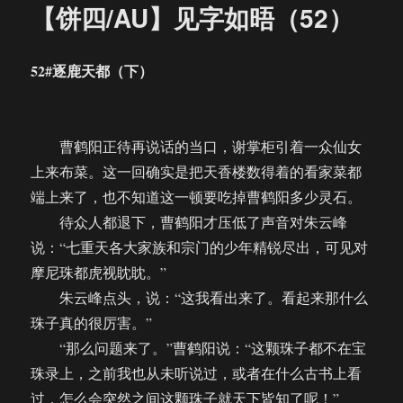
【饼四/AU】见字如晤（52）
52#逐鹿天都（下）
曹鹤阳正待再说话的当口，谢掌柜引着一众仙女
上来布菜。这一回确实是把天香楼数得着的看家菜都
端上来了，也不知道这一顿要吃掉曹鹤阳多少灵石。
待众人都退下，曹鹤阳才压低了声音对朱云峰
说：“七重天各大家族和宗门的少年精锐尽出，可见对
摩尼珠都虎视眈眈。”
朱云峰点头，说：“这我看出来了。看起来那什么
珠子真的很厉害。”
“那么问题来了。”曹鹤阳说：“这颗珠子都不在宝
珠录上，之前我也从未听说过，或者在什么古书上看
过，怎么会突然之间这颗珠子就天下皆知了呢！”