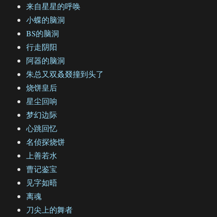
来自星星的呼唤
小蝶的脑洞
BS的脑洞
行走阴阳
阿器的脑洞
朱总又双叒叕撞到头了
烧饼皇后
星尘回响
梦幻边际
心跳回忆
名侦探烧饼
上善若水
曹记鉴宝
见字如晤
离魂
刀尖上的舞者