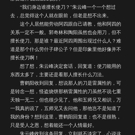
“我们身边谁擅长使刀？”朱云峰一个一个想过
去，总觉得这个人就在眼前，但老是想不出来。
这个人居然能劳动阿四跟自己请教，他和阿四的
关系一定不一般。郭奇林和陶阳虽然也会用刀，但不
擅长使刀。那是谁？最近阿四周围出现过什么人？难
道是那个什么劳什子肆公子？但是印象里他好像并不
擅长使刀啊！
想了想，朱云峰决定套话，回复道：使刀能用的
东西太多了，主要还是看那人擅长什么刀法。
曹鹤阳收到回复，想说那人的刀是雷属性的，可
是转念一想，怪盗烧饼那柄雷属性的刀虽然不说七重
天独一无二，但也很少见了。他和五师兄又相识，万
一我真的说了，五师兄又去问他，那他岂不是知道了
我的身份？想到这里，曹鹤阳回复道：也不是很熟，
只是受人之恩，想着能还一个人情最好。
朱云峰收到这条回复，立刻就不淡定了，心说这