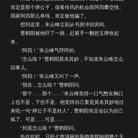
肯定是那个肆公子，借着传讯的机会跟阿四攀交情。
我家阿四那么单纯，肯定被他骗了。
想到这里，朱云峰立刻从书房冲回房间。
曹鹤阳被他吓了一跳，赶紧手一翻把玉牌收起
来。
“阿四！”朱云峰气哼哼的。
“怎么啦？”曹鹤阳莫名其妙，不知道朱云峰怎么
回事儿。
“阿四！”朱云峰又叫了一声。
“我在，怎么啦？”曹鹤阳问。
“那个……那个……”朱云峰觉得一口气憋在胸口
上也不是，下也不是。他觉得自己要是莫名其妙地过
来吼一句“肆公子不是好人”，曹鹤阳肯定会以为自己
疯了。可是……可是……
“到底怎么啦？”曹鹤阳问。
恰在此时，只听七声清丽的凤鸣突然响彻整个天