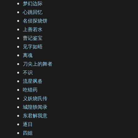
梦幻边际
心跳回忆
名侦探烧饼
上善若水
曹记鉴宝
见字如晤
离魂
刀尖上的舞者
不识
流星飒沓
吃错药
义妖烧氏传
城隍轶闻录
东君解我意
逐日
四姐