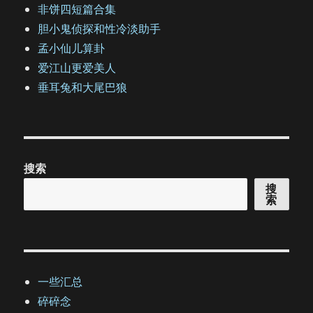
非饼四短篇合集
胆小鬼侦探和性冷淡助手
孟小仙儿算卦
爱江山更爱美人
垂耳兔和大尾巴狼
搜索
搜
索
一些汇总
碎碎念