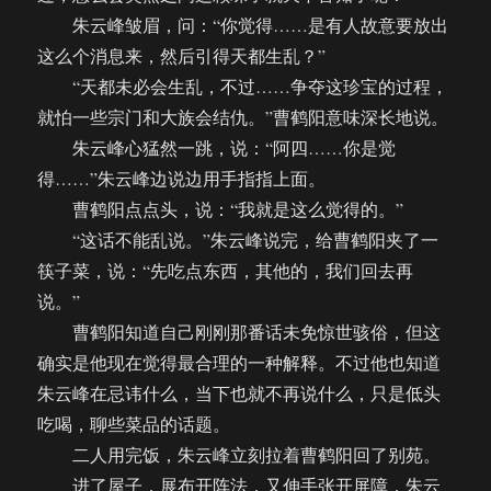
朱云峰皱眉，问：“你觉得……是有人故意要放出
这么个消息来，然后引得天都生乱？”
“天都未必会生乱，不过……争夺这珍宝的过程，
就怕一些宗门和大族会结仇。”曹鹤阳意味深长地说。
朱云峰心猛然一跳，说：“阿四……你是觉
得……”朱云峰边说边用手指指上面。
曹鹤阳点点头，说：“我就是这么觉得的。”
“这话不能乱说。”朱云峰说完，给曹鹤阳夹了一
筷子菜，说：“先吃点东西，其他的，我们回去再
说。”
曹鹤阳知道自己刚刚那番话未免惊世骇俗，但这
确实是他现在觉得最合理的一种解释。不过他也知道
朱云峰在忌讳什么，当下也就不再说什么，只是低头
吃喝，聊些菜品的话题。
二人用完饭，朱云峰立刻拉着曹鹤阳回了别苑。
进了屋子，展布开阵法，又伸手张开屏障，朱云