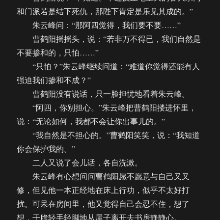
和门派若是结下死仇，那陛下肯定是乐见其成的。”
朱云峰问：“那阿四觉得，我们要不要……”
曹鹤阳摇摇头，说：“若非万不得已，我们自然是
不要掺和的，只怕……”
“只怕？”朱云峰继续问道：“难道你觉得还能有人
强迫我们掺和不成？”
曹鹤阳没有说话，只一脸担忧地看着朱云峰。
“阿四，你别担心。”朱云峰把曹鹤阳搂进怀里，
说：“无论如何，我都不会让你出事儿的。”
“我自然是不担心的。”曹鹤阳笑笑，说：“我知道
你会保护我的。”
二人又说了会儿话，各自洗漱。
朱云峰有心想问问曹鹤阳愿不愿意与自己又又
修，但见他一本正经地在床上行功，似乎不太好打
扰。可呆在房间里，他又觉得自己会忍不住，想了
想，干脆轻手轻脚地从屋子离开去书房静静心。