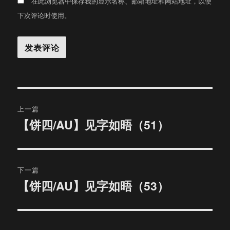
在此浏览器中保存我的显示名称、邮箱地址和网站地址，以便
下次评论时使用。
文
上一篇
章
【饼四/AU】见字如晤（51）
上
篇
导
文
航
章：
下一篇
【饼四/AU】见字如晤（53）
下
篇
文
章：