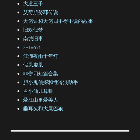
大道三千
艾荷斯努耶传说
大佬饼和大佬四不得不说的故事
旧欢似梦
南城旧事
3+1=5?!
江湖夜雨十年灯
假凤虚凰
非饼四短篇合集
胆小鬼侦探和性冷淡助手
孟小仙儿算卦
爱江山更爱美人
垂耳兔和大尾巴狼