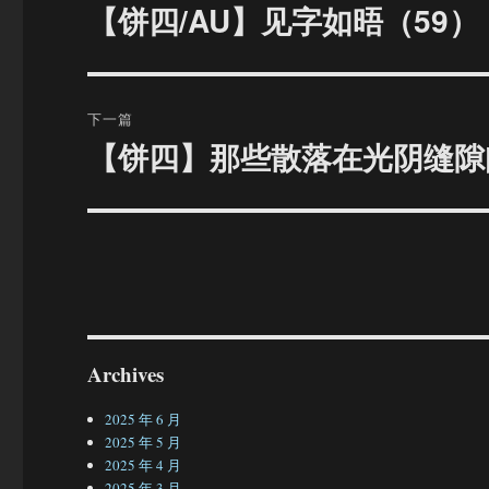
章
【饼四/AU】见字如晤（59）
上
篇
导
文
航
章：
下一篇
【饼四】那些散落在光阴缝隙间的
下
篇
文
章：
Archives
2025 年 6 月
2025 年 5 月
2025 年 4 月
2025 年 3 月