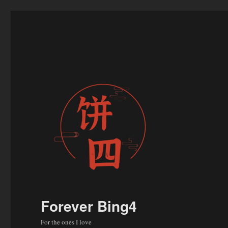
Forever Bing4
For the ones I love