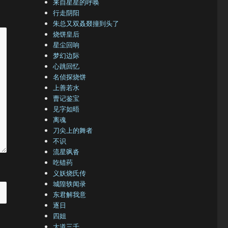
来自星星的呼唤
行走阴阳
朱总又双叒叕撞到头了
烧饼皇后
星尘回响
梦幻边际
心跳回忆
名侦探烧饼
上善若水
曹记鉴宝
见字如晤
离魂
刀尖上的舞者
不识
流星飒沓
吃错药
义妖烧氏传
城隍轶闻录
东君解我意
逐日
四姐
大道三千