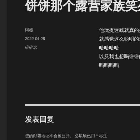
饼饼那个露营家族笑
作
阿器
他玩捉迷藏就真的
者
发
2022-04-28
就感觉这么聪明的
布
分
碎碎念
哈哈哈哈
于
类
以及我也想喝饼饼
呜呜呜呜
发表回复
您的邮箱地址不会被公开。
必填项已用
*
标注