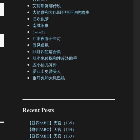
艾荷斯努耶传说
大佬饼和大佬四不得不说的故事
旧欢似梦
南城旧事
3+1=5?!
江湖夜雨十年灯
假凤虚凰
非饼四短篇合集
胆小鬼侦探和性冷淡助手
孟小仙儿算卦
爱江山更爱美人
垂耳兔和大尾巴狼
Recent Posts
【饼四/ABO】天官（135）
【饼四/ABO】天官（134）
【饼四/ABO】天官（133）