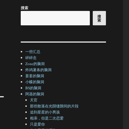
搜索
搜
索
一些汇总
碎碎念
Zone的脑洞
炸鸡薯条的脑洞
姜姜的脑洞
小蝶的脑洞
BS的脑洞
阿器的脑洞
天官
那些散落在光阴缝隙间的片段
追到星星的小男孩
相亲，但是二次恋爱
只是爱你