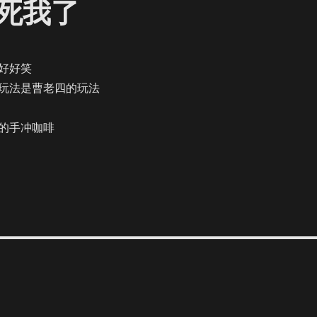
死我了
好好笑
玩法是曹老四的玩法
的手冲咖啡