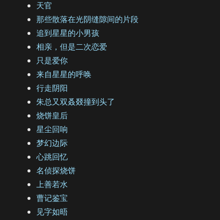
天官
那些散落在光阴缝隙间的片段
追到星星的小男孩
相亲，但是二次恋爱
只是爱你
来自星星的呼唤
行走阴阳
朱总又双叒叕撞到头了
烧饼皇后
星尘回响
梦幻边际
心跳回忆
名侦探烧饼
上善若水
曹记鉴宝
见字如晤