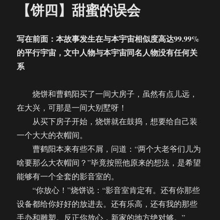
【饼四】甜蜜的误会
写在前面：本故事发生在与本宇宙相似度高达99.99%
的平行宇宙，文中人物与本宇宙同名人物没有任何关
系
烧饼和曹鹤阳买了一间大房子，虽然有点儿远，
在大兴，可那是一间大别墅呀！
从买下房子开始，烧饼就在鼓捣，想要给自己装
一个大大的衣帽间。
曹鹤阳本来有些不屑，问道：“两个大老爷们儿为
啥要那么大衣帽间？”毕竟按照他原来的想法，是希望
能够有一个全套的影音室的。
“你放心！”烧饼说：“影音室肯定有。还有你那些
设备都给你好好的放进去。还有乐高，还有我的那些
手办和雕塑。反正你放心，新家的地方绝对够。”