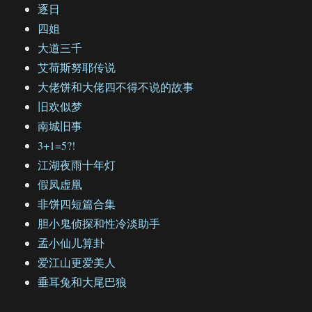
逐日
四姐
大道三千
艾荷斯努耶传说
大佬饼和大佬四不得不说的故事
旧欢似梦
南城旧事
3+1=5?!
江湖夜雨十年灯
假凤虚凰
非饼四短篇合集
胆小鬼侦探和性冷淡助手
孟小仙儿算卦
爱江山更爱美人
垂耳兔和大尾巴狼