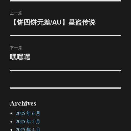
文
上一篇
章
【饼四饼无差/AU】星盗传说
上
篇
导
文
航
章：
下一篇
嘿嘿嘿
下
篇
文
章：
Archives
2025 年 6 月
2025 年 5 月
2025 年 4 月