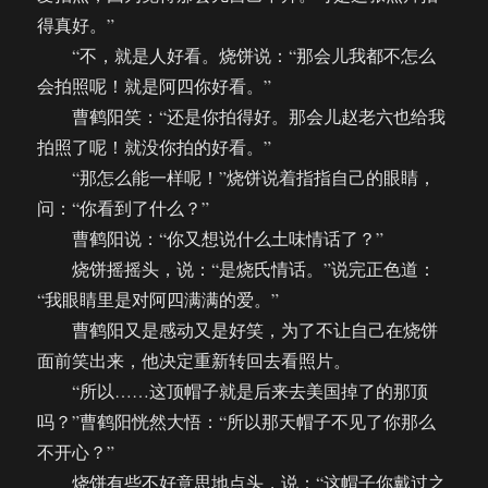
得真好。”
“不，就是人好看。烧饼说：“那会儿我都不怎么
会拍照呢！就是阿四你好看。”
曹鹤阳笑：“还是你拍得好。那会儿赵老六也给我
拍照了呢！就没你拍的好看。”
“那怎么能一样呢！”烧饼说着指指自己的眼睛，
问：“你看到了什么？”
曹鹤阳说：“你又想说什么土味情话了？”
烧饼摇摇头，说：“是烧氏情话。”说完正色道：
“我眼睛里是对阿四满满的爱。”
曹鹤阳又是感动又是好笑，为了不让自己在烧饼
面前笑出来，他决定重新转回去看照片。
“所以……这顶帽子就是后来去美国掉了的那顶
吗？”曹鹤阳恍然大悟：“所以那天帽子不见了你那么
不开心？”
烧饼有些不好意思地点头，说：“这帽子你戴过之