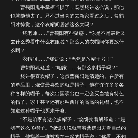
曹鹤阳甩手掌柜当惯了，既然烧饼这么说，那他
也就随他去了。只不过当真的去新家看过之后，曹鹤
阳才惊觉，这个衣帽间居然这么大吗？
“烧老师……”曹鹤阳有些疑惑，“你是不是最近又
去什么秀看中什么衣服啦？那么大的衣帽间你要放什
么啊？”
“衣帽间……”烧饼说：“当然是放帽子啦！”
曹鹤阳狐疑道：“咱家……有那么多帽子吗？”
烧饼很喜欢帽子，这点曹鹤阳是清楚的。在所有
的单品里，烧饼最喜欢的就是帽子。他有许许多多各
种各样的帽子，每次出国演出也一定会买当地有特色
的帽子。家里甚至还有那种西洋的高高的礼帽，也不
知道这种帽子他买来干嘛。
“不是咱家有这么多帽子，”烧饼笑着解释道：“是
我有这么多帽子。”烧饼边说就带着曹鹤阳去看自己的
帽子。他指着一堆被塞在一起的帽子说：“你看，不知