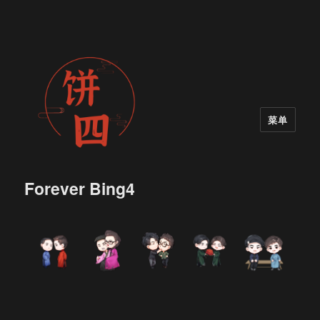
菜单
Forever Bing4