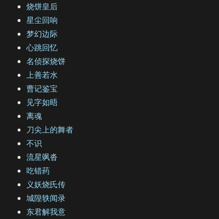
烧饼皇后
星尘回响
梦幻边际
心跳回忆
名侦探烧饼
上善若水
曹记鉴宝
见字如晤
离魂
刀尖上的舞者
不识
流星飒沓
吃错药
义妖烧氏传
城隍轶闻录
东君解我意