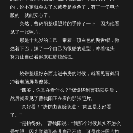
的，说不定就会丢了又或者是褪色了，有了一份电子
版的，就能安心了。
突然，曹鹤阳整理照片的手停了一下，因为他看
见了一张照片。
那是十九岁的自己，带着一顶白色的鸭舌帽，微
翘着下巴，摆了一个自己为很酷的造型，冲着镜头，
努力让自己看起来狂霸炫酷拽。
烧饼整理好东西走进书房的时候，就看见曹鹤阳
冲着电脑屏幕傻笑。
“四爷，你又在看什么？”烧饼绕到曹鹤阳身后，
然后就看见了曹鹤阳正在看的那张照片。
“真好看！”烧饼由衷感慨道：“简直是太好看
了。”
“是拍得好。”曹鹤阳说：“我那个时候其实不怎么
爱拍照，因为觉得那会儿自己不帅。可是这张照片拍