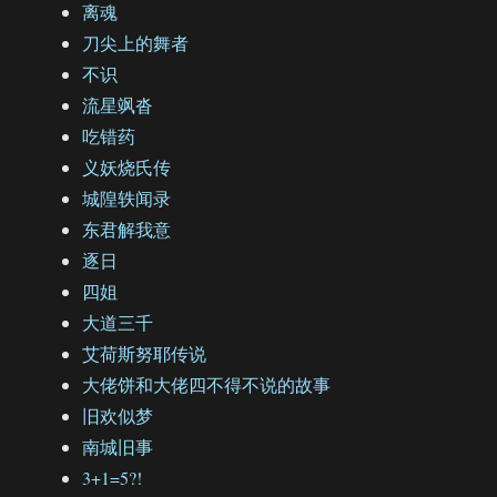
离魂
刀尖上的舞者
不识
流星飒沓
吃错药
义妖烧氏传
城隍轶闻录
东君解我意
逐日
四姐
大道三千
艾荷斯努耶传说
大佬饼和大佬四不得不说的故事
旧欢似梦
南城旧事
3+1=5?!