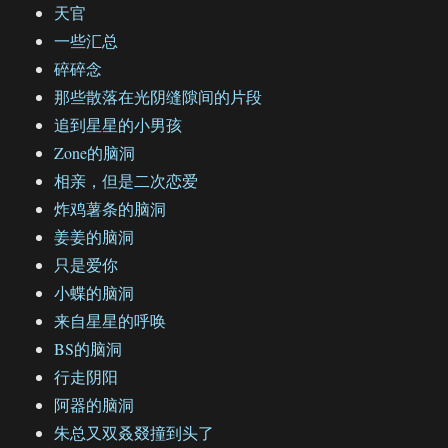
天官
一些汇总
碎碎念
那些散落在光阴缝隙间的片段
追到星星的小男孩
Zone的脑洞
相亲，但是二次恋爱
炸鸡薯条的脑洞
姜姜的脑洞
只是爱你
小蝶的脑洞
来自星星的呼唤
BS的脑洞
行走阴阳
阿器的脑洞
朱总又双叒叕撞到头了