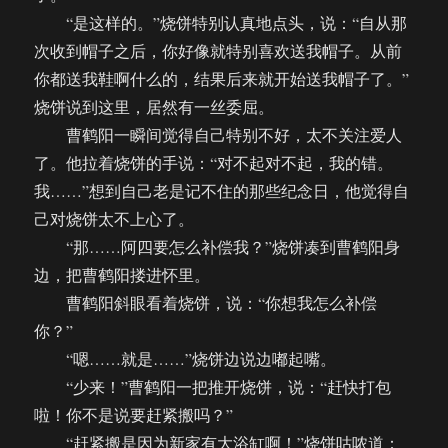
“是这样的。”烧饼特别认真地点头，说：“自从那
次收到帽子之后，你好像就特别喜欢送我帽子。从前
你都送我鞋啊什么的，结果后来就开始送我帽子了。”
烧饼说到这里，居然有一丝委屈。
曹鹤阳一瞬间觉得自己特别不好，太不关注爱人
了。他拉着烧饼的手说：“对不起对不起，我的错。
我……”想到自己老是记不住的那些纪念日，他觉得自
己对烧饼太不上心了。
“那……阿四要怎么补偿我？”烧饼凑到曹鹤阳身
边，把曹鹤阳搂进怀里。
曹鹤阳斜眼看着烧饼，说：“你想我怎么补偿
你？”
“嗯……就是……”烧饼边说边嘟起嘴。
“少来！”曹鹤阳一把推开烧饼，说：“赶快打包
啦！你不是说要赶紧搬吗？”
“赶紧搬是因为新家有大浴缸啊！”烧饼咕哝道：