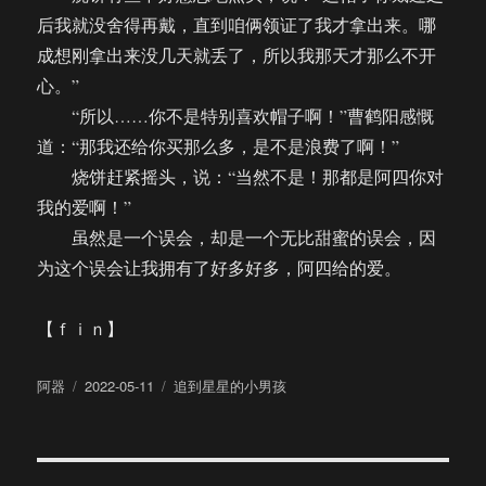
后我就没舍得再戴，直到咱俩领证了我才拿出来。哪
成想刚拿出来没几天就丢了，所以我那天才那么不开
心。”
“所以……你不是特别喜欢帽子啊！”曹鹤阳感慨
道：“那我还给你买那么多，是不是浪费了啊！”
烧饼赶紧摇头，说：“当然不是！那都是阿四你对
我的爱啊！”
虽然是一个误会，却是一个无比甜蜜的误会，因
为这个误会让我拥有了好多好多，阿四给的爱。
【ｆｉｎ】
作
发
分
阿器
2022-05-11
追到星星的小男孩
者
布
类
于