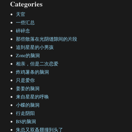
Categories
天官
一些汇总
碎碎念
那些散落在光阴缝隙间的片段
追到星星的小男孩
Zone的脑洞
相亲，但是二次恋爱
炸鸡薯条的脑洞
只是爱你
姜姜的脑洞
来自星星的呼唤
小蝶的脑洞
行走阴阳
BS的脑洞
朱总又双叒叕撞到头了