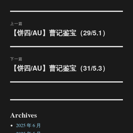
文
上一篇
章
【饼四/AU】曹记鉴宝（29/5.1）
上
篇
导
文
航
章：
下一篇
【饼四/AU】曹记鉴宝（31/5.3）
下
篇
文
章：
Archives
2025 年 6 月