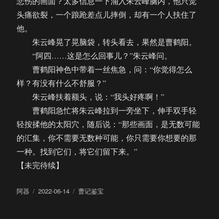
悲伤的画面？太多信息一下涌入朱云峰脑内，他只觉
头痛欲裂，一个踉跄差点儿摔倒，却有一个人扶住了
他。
朱云峰晃了晃脑袋，转头看去，果然是曹鹤阳。
“阿四……这是怎么回事儿？”朱云峰问。
曹鹤阳神色中带着一丝焦急，问：“你觉得怎么
样？有没有什么不舒服？”
朱云峰扶着额头，说：“我头好疼啊！”
曹鹤阳急忙将朱云峰拉到一旁坐下，伸手双手轻
轻按揉他的太阳穴，随后说：“那些画面，是无数可能
的汇集，你不需要无数种可能，你只需要你想要的那
一种。找到它们，将它们留下来。”
【未完待续】
作
发
分
阿器
2022-06-14
曹记鉴宝
者
布
类
于