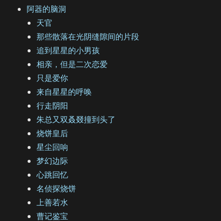
阿器的脑洞
天官
那些散落在光阴缝隙间的片段
追到星星的小男孩
相亲，但是二次恋爱
只是爱你
来自星星的呼唤
行走阴阳
朱总又双叒叕撞到头了
烧饼皇后
星尘回响
梦幻边际
心跳回忆
名侦探烧饼
上善若水
曹记鉴宝