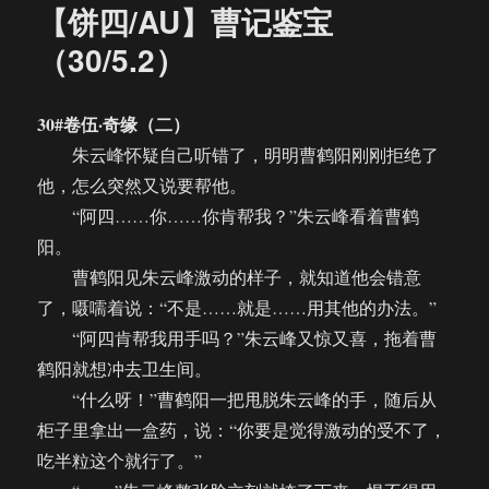
【饼四/AU】曹记鉴宝
（30/5.2）
30#卷伍·奇缘（二）
朱云峰怀疑自己听错了，明明曹鹤阳刚刚拒绝了
他，怎么突然又说要帮他。
“阿四……你……你肯帮我？”朱云峰看着曹鹤
阳。
曹鹤阳见朱云峰激动的样子，就知道他会错意
了，嗫嚅着说：“不是……就是……用其他的办法。”
“阿四肯帮我用手吗？”朱云峰又惊又喜，拖着曹
鹤阳就想冲去卫生间。
“什么呀！”曹鹤阳一把甩脱朱云峰的手，随后从
柜子里拿出一盒药，说：“你要是觉得激动的受不了，
吃半粒这个就行了。”