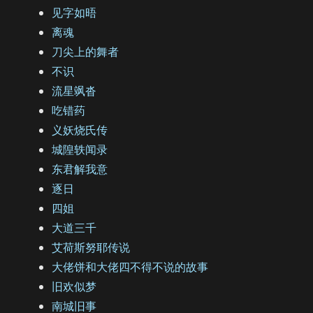
见字如晤
离魂
刀尖上的舞者
不识
流星飒沓
吃错药
义妖烧氏传
城隍轶闻录
东君解我意
逐日
四姐
大道三千
艾荷斯努耶传说
大佬饼和大佬四不得不说的故事
旧欢似梦
南城旧事