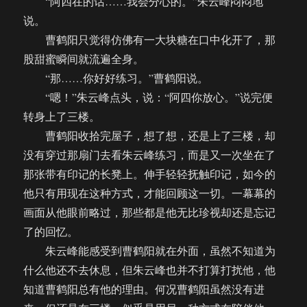
“阿四在的话……我会分心的。”朱云峰闷闷地
说。
曹鹤阳只觉得仿佛有一大块糖在口中化开了，那
股甜蜜瞬间就流遍全身。
“那……你好好练习。”曹鹤阳说。
“嗯！”朱云峰点头，说：“阿四你放心。”说完便
转身上了三楼。
曹鹤阳收拾完屋子，想了想，还是上了三楼，却
没有穿过那扇门去看朱云峰练习，而是又一次坐在了
那张带有印记的长凳上。伸手轻轻抚触印记，如今的
他只有用现在这种方式，才能回顾这一切。一幕幕的
画面从他眼前略过，那些都是他无比珍视却还是忘记
了的回忆。
朱云峰能感受到曹鹤阳就在外面，虽然不知道为
什么他还不去休息，但朱云峰也并不打算打扰他，他
知道曹鹤阳总有他的理由。何况曹鹤阳虽然没有进