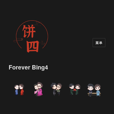
菜单
Forever Bing4