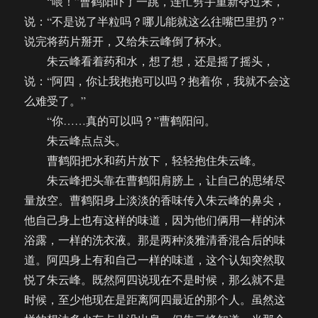
“喂！”曹鹤阳吓了一跳，连忙劈手重新夺过来，
说：“不是说了半粒吗？哪儿能就这么往嘴巴里扔？”
说完将药片掰开，又给朱云峰倒了杯水。
朱云峰看着药和水，想了想，还是摇了摇头，
说：“阿四，你让我抱抱可以吗？抱着你，我就不会这
么难受了。”
“你……真的可以吗？”曹鹤阳问。
朱云峰点点头。
曹鹤阳把水和药片放下，轻轻抱住朱云峰。
朱云峰把头靠在曹鹤阳肩膀上，让自己的思绪尽
量放空。曹鹤阳身上淡淡的香味传入朱云峰的鼻尖，
他自己身上也有这样的味道，因为他们俩用一样的沐
浴露，一样的洗衣液。那是两种淡雅清香混合后的味
道。阿四身上有和自己一样的味道，这个认知突然取
悦了朱云峰。既然阿四说现在不是时候，那么就不是
时候，至少他现在是距离阿四最近的那个人。虽然这