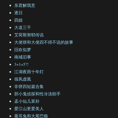
东君解我意
逐日
四姐
大道三千
艾荷斯努耶传说
大佬饼和大佬四不得不说的故事
旧欢似梦
南城旧事
3+1=5?!
江湖夜雨十年灯
假凤虚凰
非饼四短篇合集
胆小鬼侦探和性冷淡助手
孟小仙儿算卦
爱江山更爱美人
垂耳兔和大尾巴狼