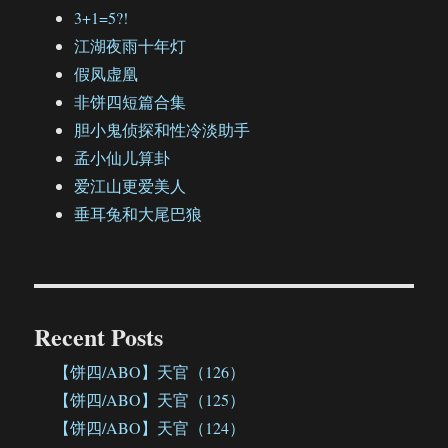
3+1=5?!
江湖夜雨十年灯
假凤虚凰
非饼四短篇合集
胆小鬼侦探和性冷淡助手
孟小仙儿算卦
爱江山更爱美人
垂耳兔和大尾巴狼
Recent Posts
【饼四/ABO】天官（126）
【饼四/ABO】天官（125）
【饼四/ABO】天官（124）