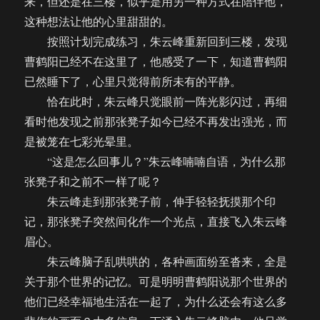
来，但还是在三楼，似乎是用另一种方式在陪伴他，
这种想法让他的心里甜甜的。
按照计划完成练习，朱云峰重新回到三楼，发现
曹鹤阳已经不在这里了，他感受了一下，知道曹鹤阳
已然睡下了，心里只觉得前所未有的平静。
恰在此时，朱云峰只觉眼前一阵光影闪过，再细
看时他发现之前那张凳子如今已经不再发出强光，而
是被笼在七彩光晕里。
“这是怎么回事儿？”朱云峰喃喃自语，为什么那
张凳子和之前不一样了呢？
朱云峰走到那张凳子前，伸手轻轻抚摸那个印
记，那张凳子突然间化作一个光点，直接飞入朱云峰
眉心。
朱云峰脑子乱哄哄的，各种画面纷至沓来，全是
关于那个世界的记忆。可是明明曹鹤阳说那个世界的
他们已经幸福地生活在一起了，为什么还会有这么多