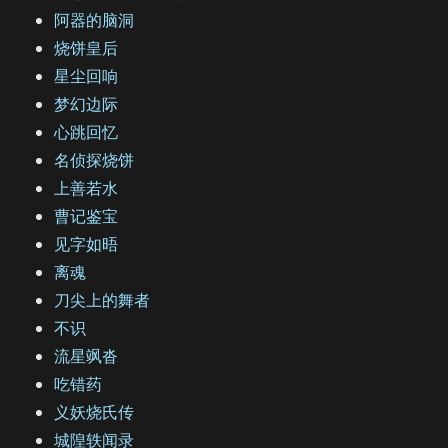
阿器的脑洞
烧饼皇后
星尘回响
梦幻边际
心跳回忆
名侦探烧饼
上善若水
曹记鉴宝
见字如晤
离魂
刀尖上的舞者
不识
流星飒沓
吃错药
义妖烧氏传
城隍轶闻录