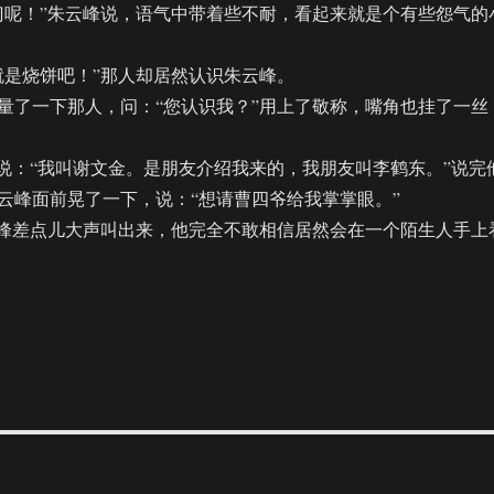
呢！”朱云峰说，语气中带着些不耐，看起来就是个有些怨气的
是烧饼吧！”那人却居然认识朱云峰。
了一下那人，问：“您认识我？”用上了敬称，嘴角也挂了一丝
：“我叫谢文金。是朋友介绍我来的，我朋友叫李鹤东。”说完
云峰面前晃了一下，说：“想请曹四爷给我掌掌眼。”
峰差点儿大声叫出来，他完全不敢相信居然会在一个陌生人手上