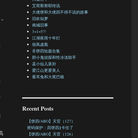
艾荷斯努耶传说
大佬饼和大佬四不得不说的故事
旧欢似梦
”
南城旧事
3+1=5?!
江湖夜雨十年灯
假凤虚凰
不
非饼四短篇合集
胆小鬼侦探和性冷淡助手
？
孟小仙儿算卦
爱江山更爱美人
垂耳兔和大尾巴狼
会
阿
Recent Posts
你
【饼四/ABO】天官（127）
密码保护：四饼四‖卡住了
高
【饼四/ABO】天官（126）