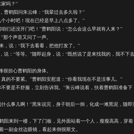
在家吗？”
曹鹤阳问朱云峰：“我晕过去多久啦？”
个小时吧！现在已经是早上八点多了。”
们还没开门吧！”曹鹤阳说：“怎么会这么早就有人来？”
”那个声音又问了一声。
，说：“我下去看看，把他打发了。”
：“等等。”随即起身，说：“既然说了是来找我的，我不下
峰很担心曹鹤阳的身体。
的不要紧。”曹鹤阳安慰道：“你看我现在不是没事儿。”
不要是不舒服，立刻告诉我。”朱云峰说着，扶着曹鹤阳准备下
什么事儿啊！”黑朱说完，身子朝后一倒，化成一滩黑泥，随即
阳来到一楼，下了门板，见外面站着一个人，瘦瘦高高，穿着
着一副金丝边眼镜，看起来倒很斯文。