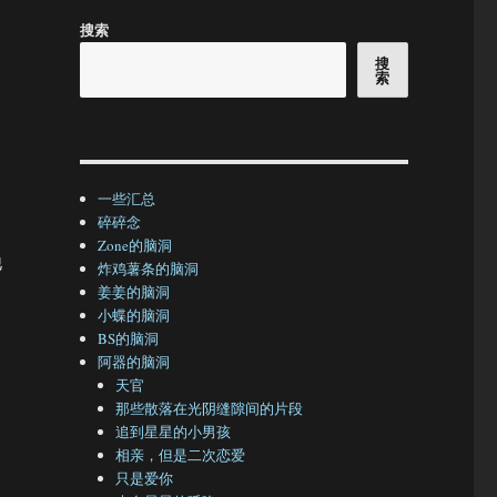
搜索
搜
索
一些汇总
碎碎念
Zone的脑洞
他
炸鸡薯条的脑洞
姜姜的脑洞
小蝶的脑洞
BS的脑洞
，
阿器的脑洞
天官
那些散落在光阴缝隙间的片段
追到星星的小男孩
相亲，但是二次恋爱
只是爱你