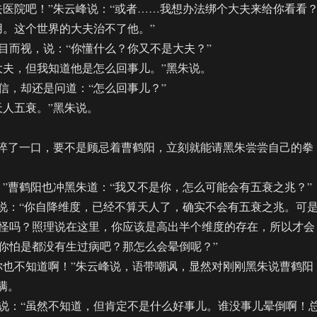
院吧！”朱云峰说：“或者……我想办法绑个大夫来给你看看？
。这个世界的大夫治不了他。”
而视，说：“你懂什么？你又不是大夫？”
夫，但我知道他是怎么回事儿。”黑朱说。
，却还是问道：“怎么回事儿？”
人五衰。”黑朱说。
啐了一口，要不是顾忌着曹鹤阳，立刻就能请黑朱尝尝自己的拳
曹鹤阳也冲黑朱道：“我又不是你，怎么可能会有五衰之兆？”
：“你自降维度，已经不算天人了，确实不会有五衰之兆。可
怪吗？照理说在这里，你应该是高出半个维度的存在，所以才会
你怕是都没有生过病吧？那怎么会晕倒呢？”
也不知道啊！”朱云峰说，语带嘲讽，显然对刚刚黑朱说曹鹤阳
满。
：“虽然不知道，但肯定不是什么好事儿。谁没事儿晕倒啊！