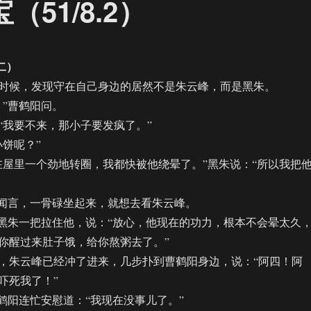
51/8.2）
二）
候，发现守在自己身边的居然不是朱云峰，而是黑朱。
”曹鹤阳问。
我要不来，那小子要发疯了。”
饼呢？”
里一个劲地转圈，我都快被他绕晕了。”黑朱说：“所以我把
闻言，一骨碌坐起来，就想去看朱云峰。
朱一把拉住他，说：“放心，他现在的功力，根本不会晕太久
你醒过来肚子饿，给你熬粥去了。”
朱云峰已经冲了进来，几步扑到曹鹤阳身边，说：“阿四！阿
吓死我了！”
阳连忙安慰道：“我现在没事儿了。”