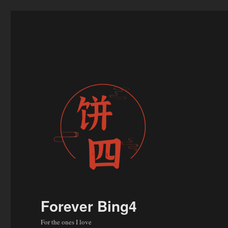
Forever Bing4
For the ones I love