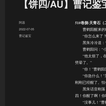
【饼四/AU】曹记鉴宝（
作
51#卷捌·天青石（
阿器
者
发
2022-07-05
曹鹤阳醒来的时
布
分
曹记鉴宝
“你怎么来了？
于
类
黑朱冷冷道：“
曹鹤阳问：“小
“他太烦了，在屋
劈晕了。”
“你！”曹鹤阳
“你急什么！”黑
刚刚已经醒了。怕
黑朱话音刚落，
四！你醒了啊！你
“没事儿！”曹鹤