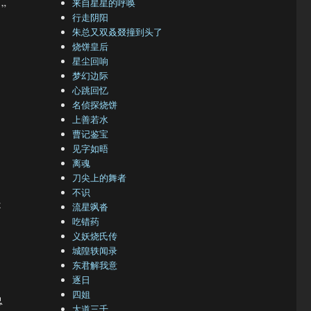
来自星星的呼唤
”
行走阴阳
朱总又双叒叕撞到头了
烧饼皇后
星尘回响
梦幻边际
心跳回忆
名侦探烧饼
上善若水
曹记鉴宝
见字如晤
离魂
刀尖上的舞者
不识
是
流星飒沓
吃错药
义妖烧氏传
城隍轶闻录
东君解我意
逐日
四姐
总
大道三千