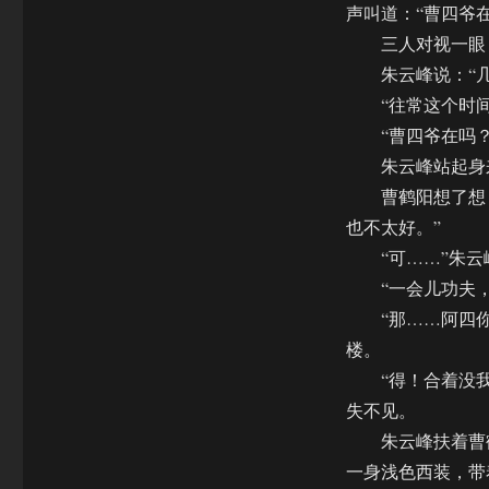
声叫道：“曹四爷
三人对视一眼，
朱云峰说：“几
“往常这个时间咱
“曹四爷在吗？
朱云峰站起身来
曹鹤阳想了想，说
也不太好。”
“可……”朱云
“一会儿功夫，真
“那……阿四你
楼。
“得！合着没我
失不见。
朱云峰扶着曹鹤
一身浅色西装，带