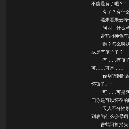
不能是有了吧？”
“有了？有什么
黑朱看朱云峰傻
“阿四！什么意思
曹鹤阳神色有些
“诶？怎么叫我乱
成是有孩子了？”
“有……有孩子？
可……可是……”
“你别听到乱说，
怀孩子。”
“可……可是阿四
四你是可以怀孕的
“天人不分性别都
到底为什么会晕啊
曹鹤阳摇摇头，