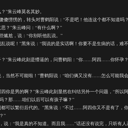
？”朱云峰莫名其妙。
傻愣愣的，转头对曹鹤阳说：“不是吧！他连这个都不知道吗？
？”朱云峰问：“有什么啊？”
尴尬，说：“你别听他乱说。”
说呢！”黑朱说：“我说的是实话啊！你要不是生病的话，难
”朱云峰此刻是懵逼的，问曹鹤阳：“你……阿四……你怀孕
当然不可能啦！”曹鹤阳说：“咱们俩又没有……怎么可能我
你是男的啊？”朱云峰此刻显然在纠结另外一个问题，“所以
吗？那……咱们以后可以有孩子嘛？”
可以繁衍后代的。”黑朱说：“不过……阿四你又不是有了，
？”
说：“我是真的不知道。而且我……”话还没有说完，只听有人