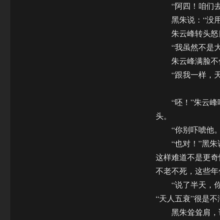
“阿四！咱们去医
黑朱说：“没用
朱云峰转头怒目
“我虽然不是大
朱云峰满脸不信
“跟我一样，天
“呸！”朱云峰
头。
“你别吓唬他。”
“也对！”黑朱说
这样难道不是更奇
不老不死，这些年
“说了半天，你
“天人五衰”很是不
黑朱耸耸肩，说