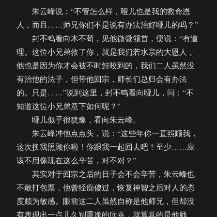
朱云峰说：“不管怎么样，哑儿也是我的救命恩
人，而且……师兄你们不是说有办法治好哑儿的吗？”
封不鸣看向木不苟，见他微微颔首，便说：“有道
理。这位小兄弟救了你，就是我们若水宗的大恩人，
他也是因为你才会被不时鲑咬到的，我们二人虽然没
有治他的法子，但带他回宗，师长们总归会有办法
的。只是……”说到这里，封不鸣看向哑儿，问：“不
知道这位小兄弟意下如何呢？”
哑儿似乎很犹豫，看向朱云峰。
朱云峰冲他点点头，说：“这些年你一直照顾我，
这次换我照顾你啦！你跟我一起回去吧！至少……应
该不用像现在这么辛苦，对不对？”
其实对于回宗之后的日子会不会辛苦，朱云峰也
不敢打包票，他曾经痴傻过，恢复神智之后对人的态
度颇为敏感。眼前这二人虽然自称是他师兄，但却没
有表现出一点儿久别重逢的欣喜，就算真的是他师