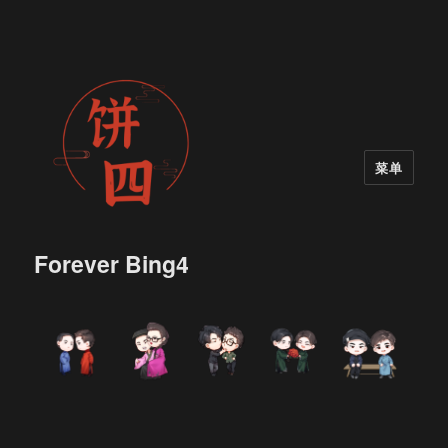
菜单
Forever Bing4