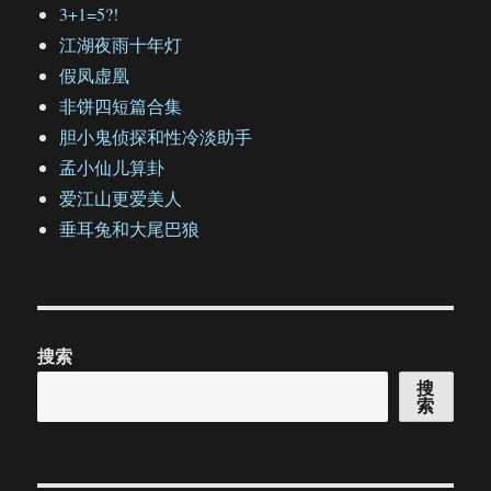
3+1=5?!
江湖夜雨十年灯
假凤虚凰
非饼四短篇合集
胆小鬼侦探和性冷淡助手
孟小仙儿算卦
爱江山更爱美人
垂耳兔和大尾巴狼
搜索
搜
索