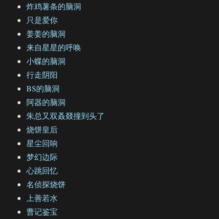
炸鸡薯条的脑洞
只是爱你
姜姜的脑洞
来自星星的呼唤
小蝶的脑洞
行走阴阳
BS的脑洞
阿器的脑洞
朱总又双叒叕撞到头了
烧饼皇后
星尘回响
梦幻边际
心跳回忆
名侦探烧饼
上善若水
曹记鉴宝