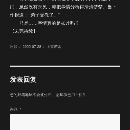
门，虽然没有亲见，却把事情分析得清清楚楚。当下
作揖道：“弟子受教了。”
只是……事情真的是如此吗？
【未完待续】
作
发
分
阿器
2022-07-28
上善若水
者
布
类
于
发表回复
您的邮箱地址不会被公开。
必填项已用
*
标注
评论
*