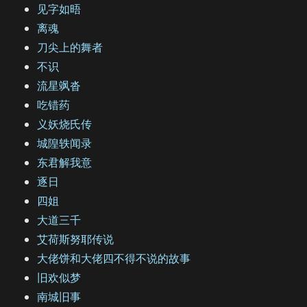
见字如晤
离魂
刀尖上的舞者
不识
流星飒沓
吃错药
义妖烧氏传
城隍轶闻录
东君解我意
逐日
四姐
大道三千
艾荷斯努耶传说
大佬饼和大佬四不得不说的故事
旧欢似梦
南城旧事