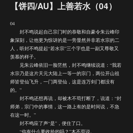
【饼四/AU】上善若水（04）
04
封不鸣说起自己宗门时的恭敬和自豪令朱云峰印
象深刻，让他更为惊讶的是一旁显然并非若水宗的二
人，听封不鸣提起“若水宗”三个字也是一副又尊敬又
羡慕的样子。
见朱云峰依旧一脸茫然，封不鸣继续说道：“我若
水宗乃是这片天元大陆上一等一的宗门，两位开山祖
师皆登仙飞升，一门两登仙，这是连万剑门都没有
的。”
封不鸣还想再说，却被木不苟打断了，说道：“封
师弟，宗门中的事情，这一路上有的是时间说，不急
在这一时。”
封不鸣应了声“是”，便住了口。
“你有什么要收拾的吗？”木不苟说。