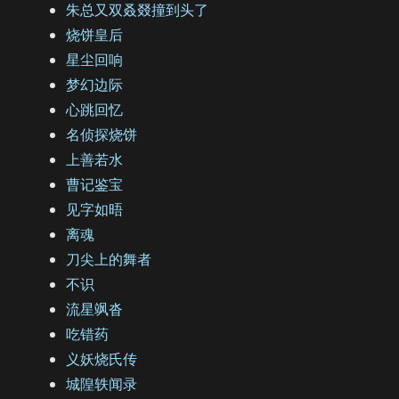
朱总又双叒叕撞到头了
烧饼皇后
星尘回响
梦幻边际
心跳回忆
名侦探烧饼
上善若水
曹记鉴宝
见字如晤
离魂
刀尖上的舞者
不识
流星飒沓
吃错药
义妖烧氏传
城隍轶闻录