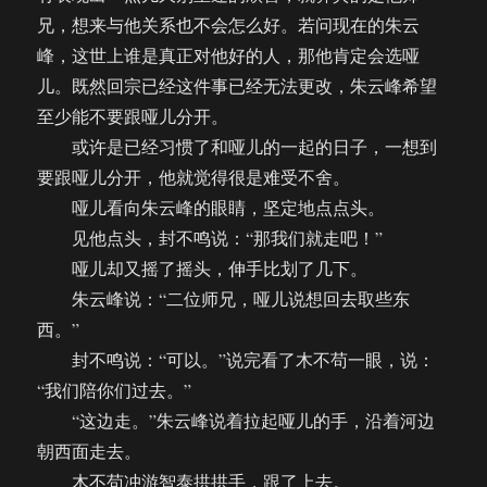
兄，想来与他关系也不会怎么好。若问现在的朱云
峰，这世上谁是真正对他好的人，那他肯定会选哑
儿。既然回宗已经这件事已经无法更改，朱云峰希望
至少能不要跟哑儿分开。
或许是已经习惯了和哑儿的一起的日子，一想到
要跟哑儿分开，他就觉得很是难受不舍。
哑儿看向朱云峰的眼睛，坚定地点点头。
见他点头，封不鸣说：“那我们就走吧！”
哑儿却又摇了摇头，伸手比划了几下。
朱云峰说：“二位师兄，哑儿说想回去取些东
西。”
封不鸣说：“可以。”说完看了木不苟一眼，说：
“我们陪你们过去。”
“这边走。”朱云峰说着拉起哑儿的手，沿着河边
朝西面走去。
木不苟冲游智泰拱拱手，跟了上去。