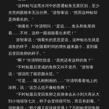
“这种鲑与这黑水河中的普通鲑鱼无甚区别，至少
光凭肉眼根本无法分辨。”游智泰说：“然而这种鲑却
是倒着长的。”
“倒着长？”许清明问：“是说……鱼头和鱼尾倒
着……不对，这样一眼就能看出来吧！”
游智泰说：“倒着长的意思是说，这种鲑出生就是
成鱼的样子，却会随着时间的增长越来越小，直到最
后变回鱼卵的样子。”
“啊？”许清明吃惊道：“居然还有这样的鱼？”
“不时鲑最后变成的鱼卵又叫不老丹。”游智泰
说：“据说吃了能容颜永驻。”
“可是……哑儿刚刚画的……”许清明看着地上的
涂鸦，说：“这怎么也不像鲑鱼啊！”
“不时鲑最后变回鱼卵之前身体会从小到大再从大
到小地缩张七次，样子会变得很可怕，而且有剧毒。”
游智泰说：“那个哑儿应该就是遇上了不时鲑变回鱼卵