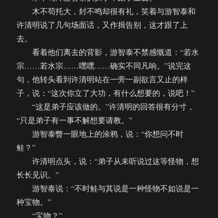
木不苟托大，封不鸣却很有礼，笑着与游智泰和
许清明说了几句场面话，又作揖告别，这才跟了上
去。
看着他们离去的背影，游智泰不禁感慨道：“若水
宗……若水宗……嘿嘿……确实不同凡响。”说完这
句，他转头看到许清明站在一旁一副欲言又止的样
子，说：“这次你立了大功，有什么想要的，说吧！”
“这是弟子应该做的。”许清明的回答很有分寸，
“只是弟子有一事不解想要请教。”
游智泰瞥一眼地上的涂鸦，说：“你想问不时
鲑？”
许清明点头，说：“弟子从未听说过这等怪物，想
长长见识。”
游智泰说：“不时鲑与其说是一种怪物不如说是一
种宝物。”
“宝物？”