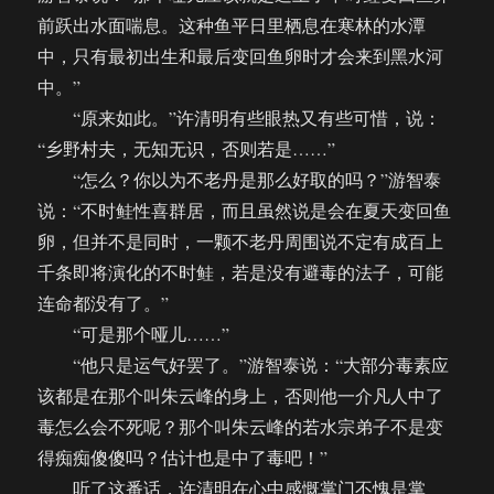
前跃出水面喘息。这种鱼平日里栖息在寒林的水潭
中，只有最初出生和最后变回鱼卵时才会来到黑水河
中。”
“原来如此。”许清明有些眼热又有些可惜，说：
“乡野村夫，无知无识，否则若是……”
“怎么？你以为不老丹是那么好取的吗？”游智泰
说：“不时鲑性喜群居，而且虽然说是会在夏天变回鱼
卵，但并不是同时，一颗不老丹周围说不定有成百上
千条即将演化的不时鲑，若是没有避毒的法子，可能
连命都没有了。”
“可是那个哑儿……”
“他只是运气好罢了。”游智泰说：“大部分毒素应
该都是在那个叫朱云峰的身上，否则他一介凡人中了
毒怎么会不死呢？那个叫朱云峰的若水宗弟子不是变
得痴痴傻傻吗？估计也是中了毒吧！”
听了这番话，许清明在心中感慨掌门不愧是掌