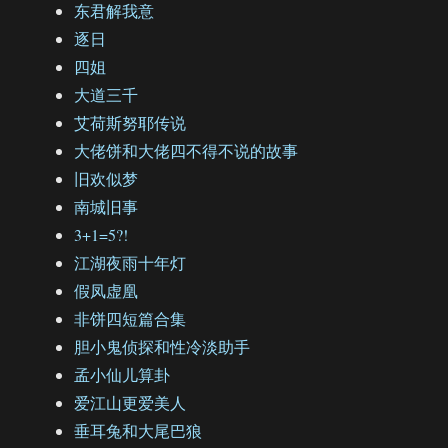
东君解我意
逐日
四姐
大道三千
艾荷斯努耶传说
大佬饼和大佬四不得不说的故事
旧欢似梦
南城旧事
3+1=5?!
江湖夜雨十年灯
假凤虚凰
非饼四短篇合集
胆小鬼侦探和性冷淡助手
孟小仙儿算卦
爱江山更爱美人
垂耳兔和大尾巴狼