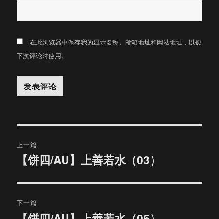
在此浏览器中保存我的显示名称、邮箱地址和网站地址，以便
下次评论时使用。
文
上一篇
章
【饼四/AU】上善若水（03）
上
篇
导
文
航
章：
下一篇
【饼四/AU】上善若水（05）
下