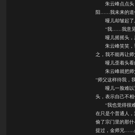
朱云峰点点头，
阳……我未来的道
哑儿却皱起了眉
“我……我意见
哑儿摇摇头，用
朱云峰笑笑，说
之，我不能再让师
哑儿歪着头看向
朱云峰就把师父
“师父这样待我，
哑儿一脸难以置
头，表示自己不相
“我也觉得很难以
在只是个普通人，
偷了宗门里的那什
提过，金师兄……