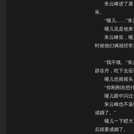
朱云峰进了屋，
呆。
“哑儿……”朱
哑儿见是他来了
朱云峰笑，哑儿
时候他们俩就经常
“我不饿。”朱云
辟谷丹，吃下去应
哑儿也摇摇头，
“你刚刚在想什么
哑儿眼中闪过一
朱云峰也不逼他
成婚了。”
哑儿一下瞪大了
后就要成婚了。