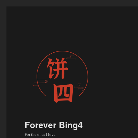
Forever Bing4
For the ones I love