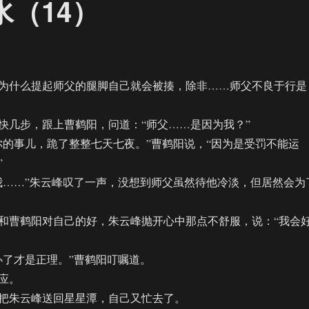
水（14）
什么提起师父的腿脚自己就会被揍，除非……师父不良于行是
几步，跟上曹鹤阳，问道：“师父……是因为我？”
事儿，跪了整整七天七夜。”曹鹤阳说，“因为是受罚不能运
”
……”朱云峰叹了一声，没想到师父虽然待他冷淡，但居然会为
曹鹤阳对自己的好，朱云峰抛开心中那点不舒服，说：“我会
了才是正理。”曹鹤阳叮嘱道。
应。
朱云峰送回星星潭，自己又忙去了。