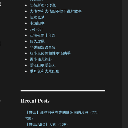
鹤
艾荷斯努耶传说
大佬饼和大佬四不得不说的故事
旧欢似梦
南城旧事
3+1=5?!
江湖夜雨十年灯
假凤虚凰
言
非饼四短篇合集
胆小鬼侦探和性冷淡助手
孟小仙儿算卦
爱江山更爱美人
垂耳兔和大尾巴狼
现
Recent Posts
【饼四】那些散落在光阴缝隙间的片段（771-
780）
【饼四/ABO】天官（139）