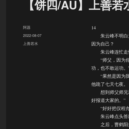
【饼四/AU】上善若
作
阿器
14
者
发
2022-08-07
朱云峰不明白为
布
分
上善若水
因为自己？
于
类
朱云峰连忙走快
“师父，因为你的
功，也不敢运功。
“果然是因为我
他跪了七天七夜。
想到师父师兄和
好报道大家的。”
“好好把仪程办
朱云峰点头答
之后，曹鹤阳把