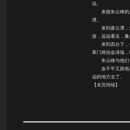
说。
来接朱云峰的是
潭。
来到暮云潭，朱
放，远远看去，像
来到高台下，金
掌门师伯金泽瑞，
朱云峰与他们一
金不平又跟他再
远的地方去了。
【未完待续】