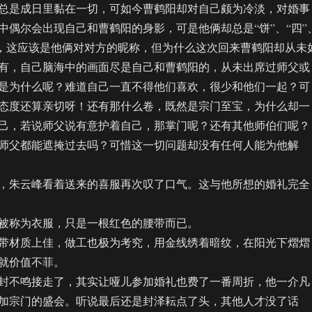
总是成日里黏在一切，可如今曹鹤阳却对自己颇为冷淡，对婚事
中偶尔会出现自己和曹鹤阳的身影，可是他俩却总是“饼”、“四”
叫着，这应该是他俩对对方的昵称，但为什么这次回来曹鹤阳却从未
有，自己脑海中的画面尽是自己和曹鹤阳的，从未出席过师父或
是为什么呢？难道自己一直不得他们喜欢，很少和他们一起？可
态度还算亲切呀！还有那什么卷，既然是宗门至宝，为什么却一
己，若说师父说有意护着自己，那掌门呢？还有其他师伯们呢？
师父都能遮掩过去吗？可惜这一切问题却没有任何人能为他解
朱云峰看着送来的喜服再次叹了口气。这与他所想的婚礼完全
称为衣服，只是一根红色的腰带而已。
材质上佳，做工也极为考究，用金线绣着暗纹，在阳光下熠熠
就价值不菲。
不鸣接走了，其实让哑儿参加婚礼也费了一番周折，他一介凡
加宗门的盛会。听说最后还是封泽耘点了头，其他人才没了话