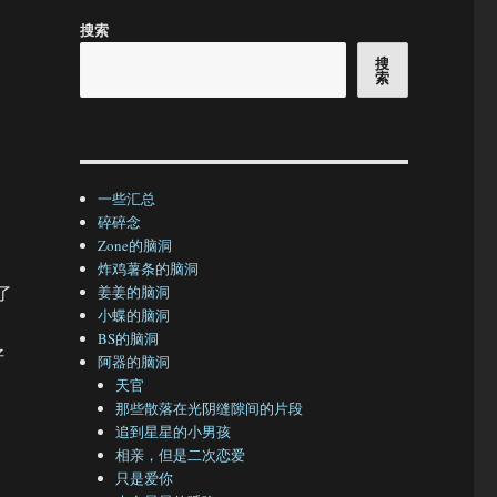
搜索
搜
索
一些汇总
碎碎念
Zone的脑洞
炸鸡薯条的脑洞
了
姜姜的脑洞
小蝶的脑洞
BS的脑洞
好
阿器的脑洞
天官
那些散落在光阴缝隙间的片段
追到星星的小男孩
相亲，但是二次恋爱
只是爱你