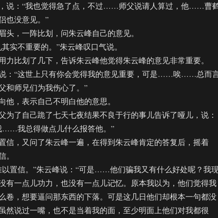
说：“我也觉得急了点，不过……师父说请人算过，他……曹
侣也没意见。”
头，一阵比划，问朱云峰自己的意见。
其实不重要的。”朱云峰叹口气说。
力比划了几下，告诉朱云峰他觉得朱云峰的意见非常重要。
：“这世上只有你会觉得我的意见重要，可是……唉……总而
父和师兄们为我伤心了。”
他，表示自己不明白他的意思。
为了自己跪了七天七夜结果不良于行的事儿告诉了哑儿，说：
我……我总得做点儿什么报答他。”
信，又问了朱云峰一遍，在得到朱云峰肯定的答复后，摇着
信。
置信。”朱云峰说：“可是……他们骗我又有什么好处呢？我
没有一点儿功力，也没有一点儿记忆。原本我以为，他们觉得我
么卷，想要逼问那东西的下落。可是这几日他们却根本一句都没
虽然说过一嘴，也不是当着我的面，至少明面上他们对我都很