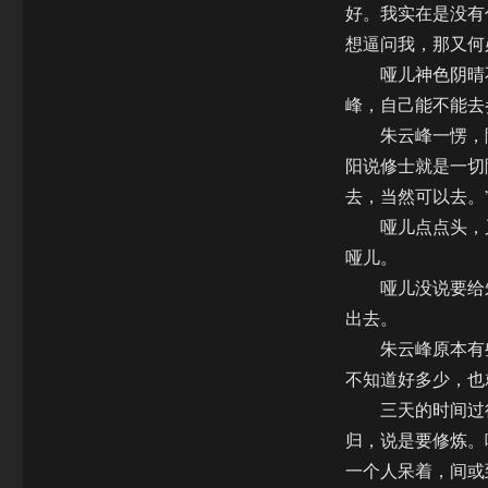
好。我实在是没有
想逼问我，那又何
哑儿神色阴晴不
峰，自己能不能去
朱云峰一愣，随
阳说修士就是一切
去，当然可以去。
哑儿点点头，又
哑儿。
哑儿没说要给朱
出去。
朱云峰原本有些
不知道好多少，也
三天的时间过得
归，说是要修炼。
一个人呆着，间或