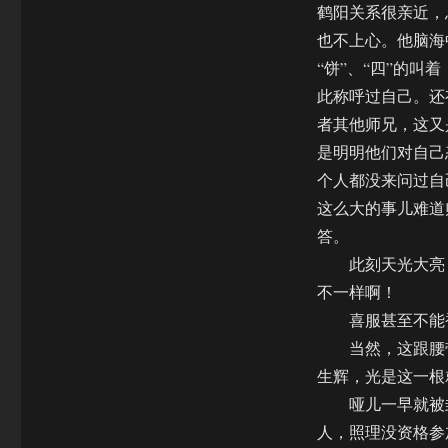
鹤阳关系很亲近，
也不上心。他脑海
“饼”、“四”的
此称呼过自己。还
者其他师兄，这又
是明明他们对自己
个人都没来问过自
这么大的事儿难道
答。
此刻天光大亮，
不一样啊！
喜服甚至不能被
当然，这跟腰带
生辉，光是这一根
哑儿一早就被封
人，照理没资格参