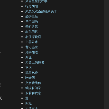
来自星星的呼唤
行走阴阳
朱总又双叒叕撞到头了
烧饼皇后
星尘回响
梦幻边际
心跳回忆
名侦探烧饼
上善若水
曹记鉴宝
么
见字如晤
离魂
刀尖上的舞者
不识
流星飒沓
吃错药
义妖烧氏传
要
城隍轶闻录
东君解我意
天
逐日
四姐
大道三千