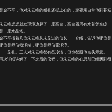
金不平，他对朱云峰的婚礼还挺上心的，定要亲自带他到暮耘
云峰远远就发现潭边起了一座高台，高台四周有水花凭空绽
是一座水晶塔。
不平指着几位朱云峰从未见过的仙长一一介绍，告诉他哪位是
哪位是师伯穆泽端，哪位是师伯霍泽淳。
一见礼。三人对朱云峰都有些冷淡，但也都跟他点头示意。
次详细讲解了一下之后的仪程，但朱云峰的心思却已经飘到很