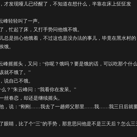
才发现哑儿已经醒了，不知道在想什么，半靠在床上怔怔发
云峰轻轻叫了一声。
，忙起了床，又打手势问他饿不饿。
总是担心他饿着，不过这也是没办法的事儿，毕竟在黑水村的
挨饿。
峰摇摇头，又问：“你呢？饿吗？要是饿的话，可以吃那个什
该就不饿了。”
说自己不饿。
？”朱云峰问：“我看你在发呆。”
丝眷恋，却还是继续摇头。
，说：“刚刚……我去了一趟师父那里……我……我三日后就
眼睛，比了个“三”的手势，那意思问他是不是三天后？怎么三