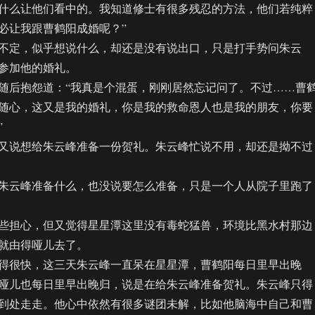
什么让他们看中的。我知道修士有很多残忍的方法，他们若纯粹
必让我跟曹鹤阳成婚呢？”
定，似乎想说什么，却还是没有说出口，只是打手势问朱云
参加他的婚礼。
后抱怨道：“我真是个混蛋，刚刚居然忘记问了。不过……曹
随心，这又是我的婚礼，你是我的救命恩人也是我的朋友，你要
”
说想给朱云峰准备一份贺礼。朱云峰忙说不用，却还是拗不过
云峰准备什么，也没说要怎么准备，只是一个人从院子里跑了
担心，但又觉得星星潭这里没有毒蛇猛兽，环境比黑水村那边
就由得哑儿去了。
很快，这三天朱云峰一直呆在星星潭，曹鹤阳每日里早出晚
哑儿也每日里早出晚归，说是在给朱云峰准备贺礼。朱云峰只得
到处走走。他心中依然有很多谜团未解，比如他脑海中自己和曹