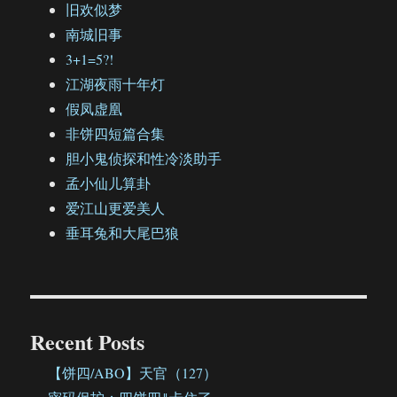
旧欢似梦
南城旧事
3+1=5?!
江湖夜雨十年灯
假凤虚凰
非饼四短篇合集
胆小鬼侦探和性冷淡助手
孟小仙儿算卦
爱江山更爱美人
垂耳兔和大尾巴狼
Recent Posts
【饼四/ABO】天官（127）