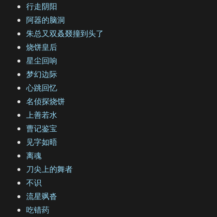
行走阴阳
阿器的脑洞
朱总又双叒叕撞到头了
烧饼皇后
星尘回响
梦幻边际
心跳回忆
名侦探烧饼
上善若水
曹记鉴宝
见字如晤
离魂
刀尖上的舞者
不识
流星飒沓
吃错药