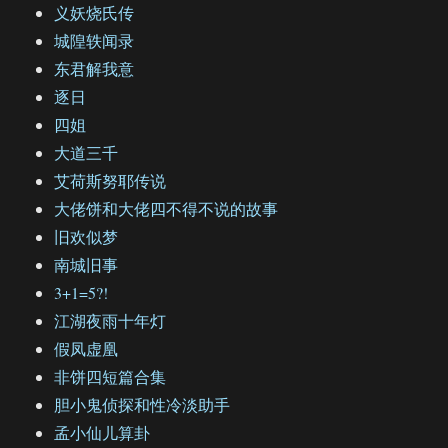
义妖烧氏传
城隍轶闻录
东君解我意
逐日
四姐
大道三千
艾荷斯努耶传说
大佬饼和大佬四不得不说的故事
旧欢似梦
南城旧事
3+1=5?!
江湖夜雨十年灯
假凤虚凰
非饼四短篇合集
胆小鬼侦探和性冷淡助手
孟小仙儿算卦