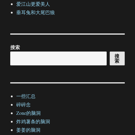
爱江山更爱美人
垂耳兔和大尾巴狼
搜索
搜
索
一些汇总
碎碎念
Zone的脑洞
炸鸡薯条的脑洞
姜姜的脑洞