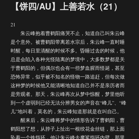
【饼四/AU】上善若水（21）
21
朱云峰抱着曹鹤阳痛哭不止，知道自己叫朱云峰
是个意外。被曹鹤阳带离若水宗后，朱云峰一直时睡
时醒，每日里清醒的时候不多。昏睡过去的时候，他
总是会陷入各种光怪陆离的梦境中，大多数梦都是关
于曹鹤阳的，但偶尔也会有一些梦血腥而怪诞，甚至
恐怖异常，似乎被不知名的怪物一路追赶，但每次做
这种梦的时候他又能清晰地知道自己并不是亲历者而
是旁观者。那天，朱云峰再次从梦中惊醒，梦里他听
到一个虚弱到已经无法分辨男女的声音在“峰儿”、“峰
儿”地叫着，莫名的，朱云峰知道那就是在叫自己。
醒来后，朱云峰将梦中的情形告诉了曹鹤阳，曹
鹤阳想了想，从脖子上扯出一根绞花金丝链，那上面
坠着一个铁指环，他让朱云峰去摩挲指环内壁，那里