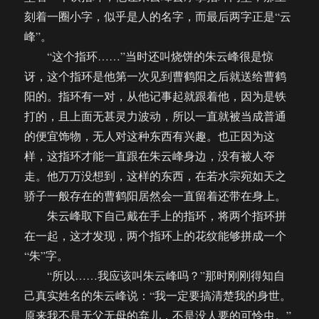
刻着一圈小字，似乎是人的名字，而最后两字正是“云
峰”。
“这个指环……”当时还叫烧饼的朱云峰很是惊
讶，这个指环是他第一次见到曹鹤阳之后就送给曹鹤
阳的。指环有一对，从他记事起就跟着他，因为是铁
打的，且上面无甚灵力波动，所以一直就被当成普通
的便宜饰物，无人对这种东西有兴趣。也正因为这
样，这指环才能一直跟在朱云峰身边，没有被人夺
走。他万万没想到，这样的东西，在若水宗宛如天之
骄子一般存在的曹鹤阳居然会一直留着还带在身上。
朱云峰取下自己戴在手上的指环，将两个指环拼
在一起，这才发现，两个指环上的花纹能够拼成一个
“朱”字。
“所以……我应该叫朱云峰吗？”那时刚刚得知自
己真实姓名的朱云峰说：“我一定要搞清楚我的身世。
原来我不是无父无母的弃儿，不是没人要的可怜虫。”