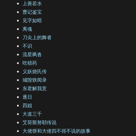
上善若水
曹记鉴宝
见字如晤
离魂
刀尖上的舞者
不识
流星飒沓
吃错药
义妖烧氏传
城隍轶闻录
东君解我意
逐日
四姐
大道三千
艾荷斯努耶传说
大佬饼和大佬四不得不说的故事