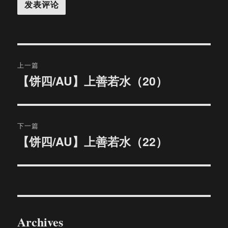
文
上一篇
章
【饼四/AU】上善若水（20）
上
篇
导
文
航
章：
下一篇
【饼四/AU】上善若水（22）
下
篇
文
章：
Archives