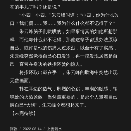
初的事儿了吗？还是说？
“小四，小四。”朱云峰叫道：“小四，你为什么改
口？我们俩……我……我为什么什么都不记得了？”
朱云峰脑子乱哄哄的，如果事情真的如他所想那
样，而他却什么都不记得，那他这辈子都没办法原谅
自己。或许是他的伤痛太过浓烈，以至于有了实感，
朱云峰突然觉得自己心口发烫，再一摸发现居然是自
己一直带在身边的铁指环烫的惊人。
将指环取出戴在手上，朱云峰的脑海中突然出现
无数画面。
扑在耳边的热气，剧烈的心跳，丰润的触感，销
魂处的火热紧致，当然最重要的，是那个人攀着自己
叫自己“大饼”，朱云峰全都想起来了。
【未完待续】
作
发
分
阿器
2022-08-14
上善若水