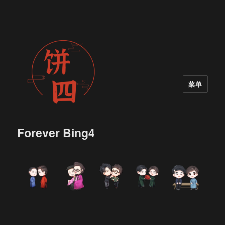
菜单
Forever Bing4