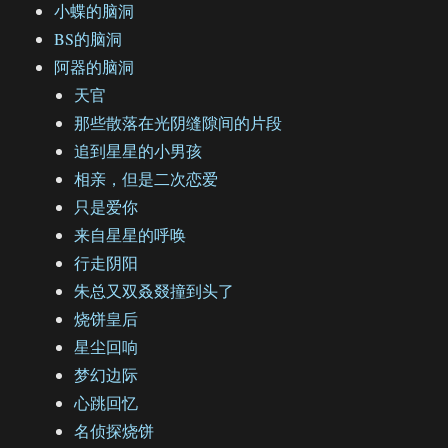
小蝶的脑洞
BS的脑洞
阿器的脑洞
天官
那些散落在光阴缝隙间的片段
追到星星的小男孩
相亲，但是二次恋爱
只是爱你
来自星星的呼唤
行走阴阳
朱总又双叒叕撞到头了
烧饼皇后
星尘回响
梦幻边际
心跳回忆
名侦探烧饼