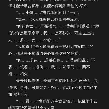
何才能帮助曹鹤阳，只能不停地叫着他的名字。
“……小饼……”曹鹤阳轻轻叫了一声。
“我在。”朱云峰握住曹鹤阳的手应道。
“你的身世……不要着急……”曹鹤阳叮嘱道：“师
伯说你是魔宗余孽，我……是不认的。可这世上愚
人……多……要……小心……”
“我知道！”朱云峰觉得有一把利刃在剜自己的
心，他从来不知道原来心痛是这样的感觉。
“你……现在……足够自保……”曹鹤阳说：“不
要……想着……报仇……我……和宗门……两不
相……相欠”
朱云峰抿着嘴，他知道曹鹤阳让他不要报仇，是
怕他出意外。可是如果不报仇，他甚至不知道自己要
如何活下去。
“……饼……”曹鹤阳的声音更轻了，以至于朱云
峰甚至听不清楚那个“小”字。