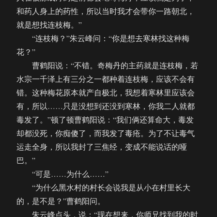
和药人身上的药性，所以当时我才会带你一路朝北，
就是想找连枝梅。”
“连枝梅？”朱云峰问：“你是想去寒林找这种梅
花？”
曹鹤阳说：“不错。奇梅丹的主药就是连枝梅，若
水宗一千泽上有三分之一都种着连枝梅，应该不会有
错。这种梅花原本就产自极北，我想着寒林里应该会
有，所以……只是没想到还没到寒林，你我二人就都
毒发了。”顿了顿曹鹤阳说：“我们俩还算命大，毒发
却都没死，你痴傻了，而我发了毒疮。为了不让毒气
运走全身，所以我封了三焦经，变成不能说话的哑
巴。”
“可是……为什么……”
“为什么黑水村的村长会说我是从小在村里长大
的，是不是？”曹鹤阳问。
朱云峰点头，说：“现在想来，你师兄找到我的时