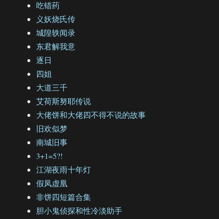
吃错药
义妖烧氏传
城隍轶闻录
东君解我意
逐日
四姐
大道三千
艾荷斯努耶传说
大佬饼和大佬四不得不说的故事
旧欢似梦
南城旧事
3+1=5?!
江湖夜雨十年灯
假凤虚凰
非饼四短篇合集
胆小鬼侦探和性冷淡助手