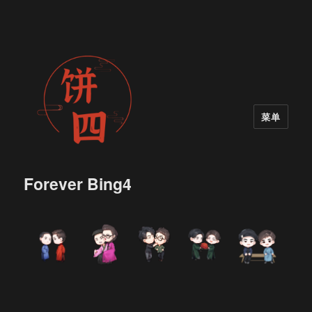
菜单
Forever Bing4