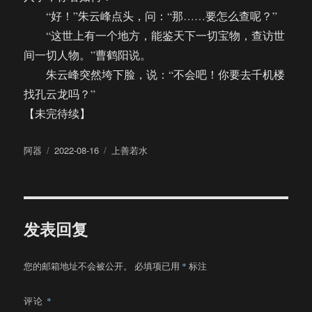
“好！”朱云峰点头，问：“那……要怎么查呢？”
“这世上有一个地方，能鉴天下一切宝物，查访世
间一切人物。”曹鹤阳说。
朱云峰突然垮下脸，说：“不会吧！你要去千机楼
找孔云龙吗？”
【未完待续】
作
发
分
阿器
2022-08-16
上善若水
者
布
类
于
发表回复
您的邮箱地址不会被公开。
必填项已用
*
标注
评论
*