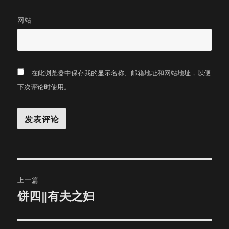
网站
在此浏览器中保存我的显示名称、邮箱地址和网站地址，以便
下次评论时使用。
文
上一篇
章
饼四‖有夫之妇
上
篇
导
文