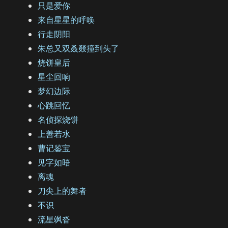
只是爱你
来自星星的呼唤
行走阴阳
朱总又双叒叕撞到头了
烧饼皇后
星尘回响
梦幻边际
心跳回忆
名侦探烧饼
上善若水
曹记鉴宝
见字如晤
离魂
刀尖上的舞者
不识
流星飒沓