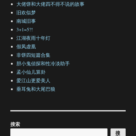
大佬饼和大佬四不得不说的故事
旧欢似梦
南城旧事
3+1=5?!
江湖夜雨十年灯
假凤虚凰
非饼四短篇合集
胆小鬼侦探和性冷淡助手
孟小仙儿算卦
爱江山更爱美人
垂耳兔和大尾巴狼
搜索
搜