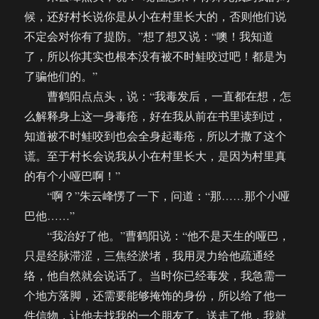
候，还好村长说你是从小在村里长大的，否则他们说
不定会对你有了提防。”想了想又说：“噢！我知道
了，所以你其实也根本没有被不时鲑咬过吧！都是为
了骗他们的。”
曹鹤阳点点头，说：“我毒发后，一直都在想，怎
么解释身上这一身毒疮，好在我从前在书里读到过，
知道被不时鲑咬到也会全身起毒疮，所以才撒了这个
谎。至于村长会说我从小在村里长大，是因为村里真
的有个小哑巴啊！”
“啊？”朱云峰愣了一下，问道：“那……那个小哑
巴他……”
“我治好了他。”曹鹤阳说：“他不是天生的哑巴，
只是经脉滞涩，三焦经淤堵，我用灵力给他疏通经
络，他自然就会说话了。当时你已经毒发，我急需一
个地方落脚，还需要能够掩饰的身份，所以给了他一
件信物，让他去找我的一个朋友了。送走了他，我就