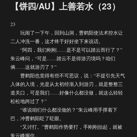
【饼四/AU】上善若水（23）
23
玩闹了一下午，回到山洞，曹鹤阳使法术控水让
二人冲洗一番，这才终于好好坐下来说话。
“阿四，我们刚刚……是不是可以踏云而行了？”
朱云峰问，“可是……踏云不是得游刃境吗？咱们
俩……这就游刃了？”
曹鹤阳也觉得有些不可思议，说：“不提引先天气
入体的入境，光是从太初经渐入到游刃，就是整整三
道关口，可是我们……好像什么都没做，就这么轻轻
松松地跨过了？”
“谁说咱们什么都没做的？”朱云峰用手撑着下
巴，冲曹鹤阳眨了眨眼。
“又讨打。”曹鹤阳作势要打，手刚刚抬起，就被
朱云峰握住。