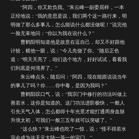
“阿四，你又欺负我。”朱云峰一副委屈样，一本
正经地说：“我的意思是说，我们两个这一路行来，明
明做了那么多事儿，怎么能说什么都没做呢！”说完他
一脸无辜地问：“你以为我在说什么？”
曹鹤阳明知道他是故意在逗自己，却又不好跟他
计较，横他一眼，说：“今儿先饶了你。”随后正色
道：“明天天亮了，咱们选个地方，好好试试，看看我
们到底是何境界了。”
朱云峰点头，随后问：“阿四，现在能跟说说当年
的事儿了吗？你……你中毒，是因为我吗？”
曹鹤阳叹口气，说：“我宗门中修行的功法叫做上
善若水，这你是知道的。这门功法进阶极快，一般人
引先天气入体，怎么都得十年光景才能打通周身血脉
升境太初，可我们一般三五年就可以突破了。”
“这么快？”朱云峰也吃了一惊，说：“怪不得若水
宗会成为这天元大陆一等一的宗门。”