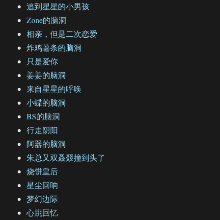
追到星星的小男孩
Zone的脑洞
相亲，但是二次恋爱
炸鸡薯条的脑洞
只是爱你
姜姜的脑洞
来自星星的呼唤
小蝶的脑洞
BS的脑洞
行走阴阳
阿器的脑洞
朱总又双叒叕撞到头了
烧饼皇后
星尘回响
梦幻边际
心跳回忆