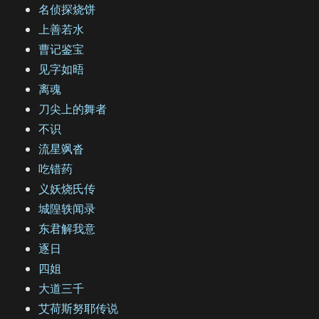
名侦探烧饼
上善若水
曹记鉴宝
见字如晤
离魂
刀尖上的舞者
不识
流星飒沓
吃错药
义妖烧氏传
城隍轶闻录
东君解我意
逐日
四姐
大道三千
艾荷斯努耶传说