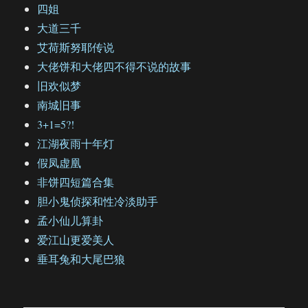
四姐
大道三千
艾荷斯努耶传说
大佬饼和大佬四不得不说的故事
旧欢似梦
南城旧事
3+1=5?!
江湖夜雨十年灯
假凤虚凰
非饼四短篇合集
胆小鬼侦探和性冷淡助手
孟小仙儿算卦
爱江山更爱美人
垂耳兔和大尾巴狼