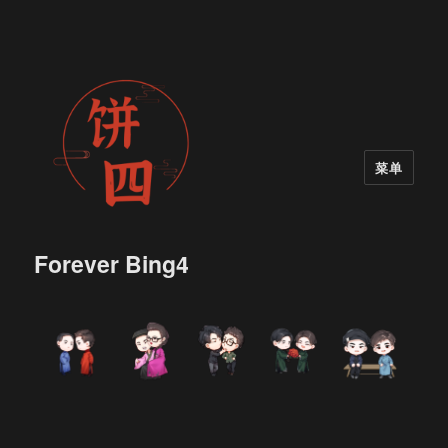
菜单
Forever Bing4