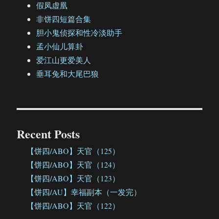
假凤虚凰
非饼四短篇合集
胆小鬼侦探和性冷淡助手
孟小仙儿算卦
爱江山更爱美人
垂耳兔和大尾巴狼
Recent Posts
【饼四/ABO】天官（125）
【饼四/ABO】天官（124）
【饼四/ABO】天官（123）
【饼四/AU】幸福副本（一发完）
【饼四/ABO】天官（122）