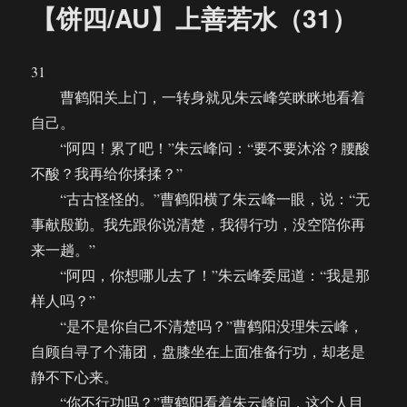
【饼四/AU】上善若水（31）
31
曹鹤阳关上门，一转身就见朱云峰笑眯眯地看着
自己。
“阿四！累了吧！”朱云峰问：“要不要沐浴？腰酸
不酸？我再给你揉揉？”
“古古怪怪的。”曹鹤阳横了朱云峰一眼，说：“无
事献殷勤。我先跟你说清楚，我得行功，没空陪你再
来一趟。”
“阿四，你想哪儿去了！”朱云峰委屈道：“我是那
样人吗？”
“是不是你自己不清楚吗？”曹鹤阳没理朱云峰，
自顾自寻了个蒲团，盘膝坐在上面准备行功，却老是
静不下心来。
“你不行功吗？”曹鹤阳看着朱云峰问，这个人目