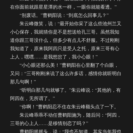
在你面前就跟星星潭的水一样，一眼你就能看透。”
“别废话。”曹鹤阳说：“到底怎么回事儿？”
朱云峰微笑，说：“最开始你采了这么些池州兰又
小心保存，我就猜你是不是想送给孔三哥。虽然我知
道你跟三哥没什么，但多少有点儿不舒服。不过刚刚
我知道了，原来我阿四只是受人之托，原来三哥有心
上人，嘿嘿……是我想岔了，我小心眼！”
“小心眼还那么美！”曹鹤阳在心里翻了个白眼，
又问：“三哥刚刚来说了这么许多话，感情你就听明白
那几句啊！”
“听明白那几句就够了。”朱云峰说：“其他的，有
阿四在，无所谓了。”
“你啊！”曹鹤阳忍不住在朱云峰额头点了一下。
朱云峰乖乖不动任曹鹤阳施为，随后问：“阿四，
三哥的心上人……是移情别恋了吗？”
曹鹤阳摇摇头，说：“我也不知道。其实当年我也