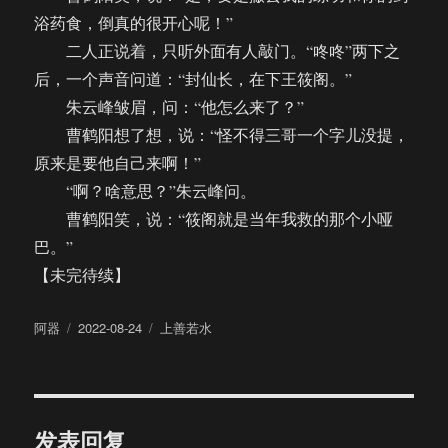
浴药食，倒真的很开心呢！”
二人正说着，只听外面有人敲门。“咚咚”两下之
后，一个声音问道：“封仙长，在下王筱阁。”
朱云峰皱眉，问：“他怎么来了？”
曹鹤阳想了想，说：“怪不得三哥一个字儿没提，
原来是要他自己来啊！”
“啊？啥意思？”朱云峰问。
曹鹤阳笑，说：“筱阁就是当年我救的那个小哑
巴。”
【未完待续】
作
发
分
阿器
2022-08-24
上善若水
者
布
类
于
发表回复