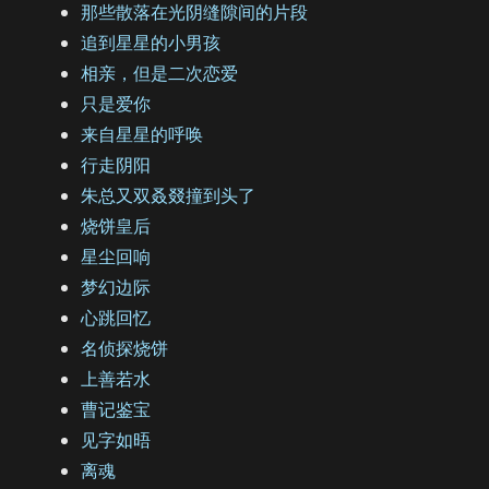
那些散落在光阴缝隙间的片段
追到星星的小男孩
相亲，但是二次恋爱
只是爱你
来自星星的呼唤
行走阴阳
朱总又双叒叕撞到头了
烧饼皇后
星尘回响
梦幻边际
心跳回忆
名侦探烧饼
上善若水
曹记鉴宝
见字如晤
离魂