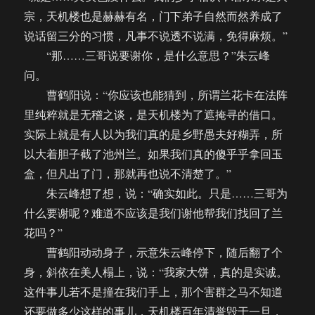
宗，天机楼也是赫赫有名，门下弟子自然而然养成了
说话留三分的习惯，凡事不说透不说满，免得麻烦。”
“那……三哥说要谢你，是什么意思？”朱云峰
问。
曹鹤阳说：“你应该也能猜到，所谓兰花卡在法阵
里纯粹就是无稽之谈，是天机楼为了遮掩寻的借口。
实际上就是有人以为我们真的是乡野愚夫好糊弄，所
以大着胆子截了池州兰。如果我们真的傻乎乎拿回玉
盒，但凡出了门，那就再也说不清楚了。”
朱云峰想了想，说：“确实如此。只是……三哥为
什么要谢呢？难道不应该是我们谢他帮我们找回了兰
花吗？”
曹鹤阳动动身子，示意朱云峰停下，随后翻了个
身，斜依在美人榻上，说：“我家大饼，真的是实诚。
这件事儿若不是撞在我们手上，那个害群之马不知道
还要做多少这样的事儿，天机楼百年清誉毁于一旦，