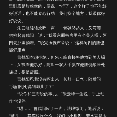
里到底是甜丝丝的，便说：“行了，这个样子也不能好
好说话，也不能专心行功，我们换个地方，我跟你好
好说说。”
朱云峰轻轻欢呼一声，一骨碌爬起来，又弯腰一
把抱起曹鹤阳，说：“我看东厢书房里有个美人榻，阿
四去那里躺着。”说完压低声音说：“这样阿四的腰也
能舒服点。”
曹鹤阳本想拒绝，但朱云峰直接将他放到美人榻
上，又扶着他趴好，随即一双大手就在他腰侧酸胀处
揉捏，很是舒服。
曹鹤阳忍着没有哼出来，长舒一口气，随后问：
“我们刚刚说到哪儿了？”
“说你和三哥说的事儿。”朱云峰一边说，手上动
作也没停。
“嗯……”曹鹤阳应了一声，眼眸微闭，随后说：
“就是……其实也没什么。我们少小相识，若水宗是大