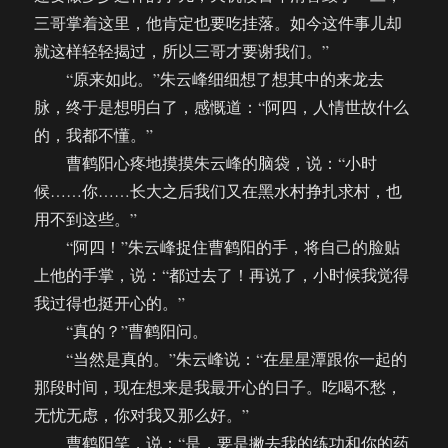
三哥掌着这里，他肯定也要吃挂落。如今这件事儿却
就这样轻轻揭过，所以三哥才要谢我们。”
“原来如此。”朱云峰细细想了想其中的来龙去
脉，终于是想明白了，感慨道：“阿四，人情世故什么
的，我都不懂。”
曹鹤阳心疼地摸摸朱云峰的脑袋，说：“小时
候……你……长大之后我们又在黑水村挣扎求村，也
用不到这些。”
“阿四！”朱云峰捉住曹鹤阳的手，将自己的脸贴
上他的手掌，说：“都过去了！再说了，小时候我觉得
我过得也挺开心的。”
“真的？”曹鹤阳问。
“当然是真的。”朱云峰说：“在星星潭跟你一起的
那段时间，现在想来是我最开心的日子。吃喝不愁，
无忧无虑，你对我又那么好。”
曹鹤阳笑，说：“是，要是撇去我的练功和你的药