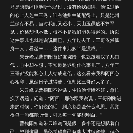
只是隐隐绰绰地听他提过，没有给我细讲。他说过他
的心上人芝兰玉秀，唯有池州兰能配得上。只是池州
兰保存不易，当时我们又还小，天山玉虽然不算罕
见，价格却也不低，根本不是我们能买得起的。所以
这件事儿也就是说说而已。八年过去了，三哥依然孤
身一人，看起来……这件事儿多半是没成。”
朱云峰见曹鹤阳替好友惋惜，也就跟着叹了几口
气，心中却在想，不知道是遇到什么事儿了，八年了
三哥都没能和心上人结成道侣，这么看来我和阿四心
心相印，虽然日子过得苦，但却比三哥好太多了。
朱云峰见曹鹤阳不说话，生怕他情绪不好，急忙
换了话题，问道：“阿四，那你跟我说说，三哥刚刚进
来的时候，你们说的话，到底都是些什么意思。我觉
得每一句都能听懂，可又每一句能想明白。”
曹鹤阳知道朱云峰询问是假，多半还是想腻着自
己，想到这里，虽然觉得自己有些太过纵容他，但心