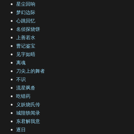
星尘回响
梦幻边际
心跳回忆
名侦探烧饼
上善若水
曹记鉴宝
见字如晤
离魂
刀尖上的舞者
不识
流星飒沓
吃错药
义妖烧氏传
城隍轶闻录
东君解我意
逐日