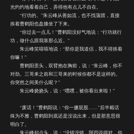
光灼灼地看着自己，弄得他有点儿不自在。
“行功的。”朱云峰从善如流，也不找蒲团，直接
挨着曹鹤阳也盘膝坐了下来。
“你过去一点儿！”曹鹤阳没好气地说：“行功就行
功，做什么跟我靠那么近。”
朱云峰笑嘻嘻地说：“那你是我道侣，我不得挨着
你嘛！”
曹鹤阳歪头，双臂抱在胸前，说：“朱云峰，你不
对劲。三哥来之前和三哥来的时候你都不是这样的。
你突然之间美什么呢？”
朱云峰挠挠头，说：“嘿嘿，被你看出来啦！”
“废话！”曹鹤阳说：“你一撅屁股……”后半截话
殊为不雅，曹鹤阳到底还是没说出来，但是那意思很
明白了。
朱云峰却点头，说：“没错没错，阿四说得对，你