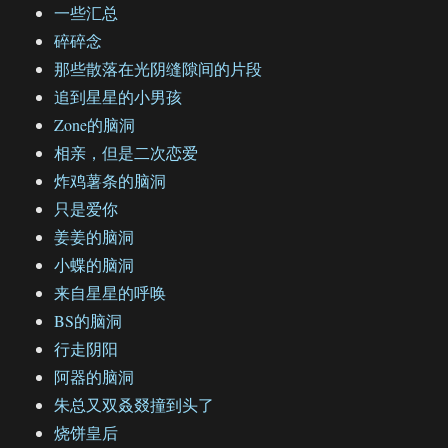
一些汇总
碎碎念
那些散落在光阴缝隙间的片段
追到星星的小男孩
Zone的脑洞
相亲，但是二次恋爱
炸鸡薯条的脑洞
只是爱你
姜姜的脑洞
小蝶的脑洞
来自星星的呼唤
BS的脑洞
行走阴阳
阿器的脑洞
朱总又双叒叕撞到头了
烧饼皇后