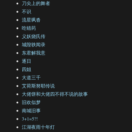
刀尖上的舞者
不识
流星飒沓
吃错药
义妖烧氏传
城隍轶闻录
东君解我意
逐日
四姐
大道三千
艾荷斯努耶传说
大佬饼和大佬四不得不说的故事
旧欢似梦
南城旧事
3+1=5?!
江湖夜雨十年灯