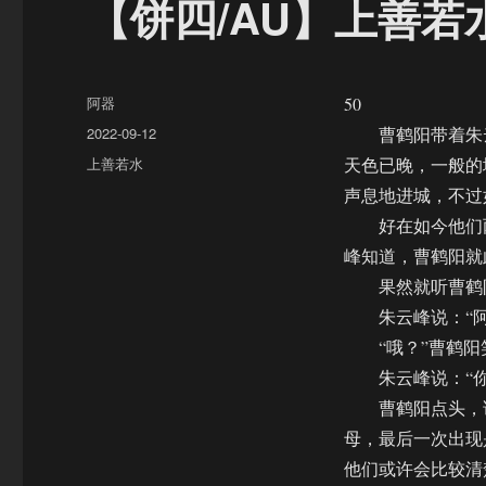
【饼四/AU】上善若
作
阿器
50
者
发
2022-09-12
曹鹤阳带着朱云
布
分
上善若水
天色已晚，一般的
于
类
声息地进城，不过
好在如今他们两
峰知道，曹鹤阳就
果然就听曹鹤阳
朱云峰说：“阿
“哦？”曹鹤阳笑
朱云峰说：“你
曹鹤阳点头，说
母，最后一次出现
他们或许会比较清