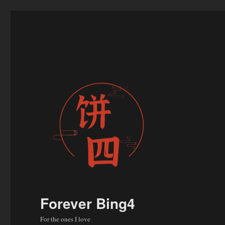
Forever Bing4
For the ones I love