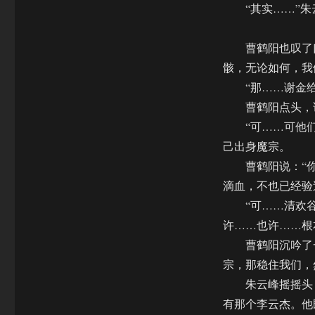
“其实……”朱云
曹鹤阳也叹了口
骸，无论如何，我
“那……谢金给我
曹鹤阳点头，说
“可……可他们
己出身魔宗。
曹鹤阳说：“你
滴血，不也已经验
“可……清欢谷…
许……也许……根
曹鹤阳沉吟了一
宗，那稳住我们，
朱云峰摇摇头，说
有那个李云杰。他