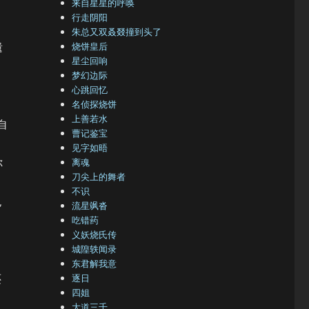
来自星星的呼唤
行走阴阳
朱总又双叒叕撞到头了
遗
烧饼皇后
星尘回响
梦幻边际
心跳回忆
名侦探烧饼
上善若水
自
曹记鉴宝
见字如晤
你
离魂
刀尖上的舞者
不识
也
流星飒沓
吃错药
义妖烧氏传
城隍轶闻录
东君解我意
还
逐日
四姐
大道三千