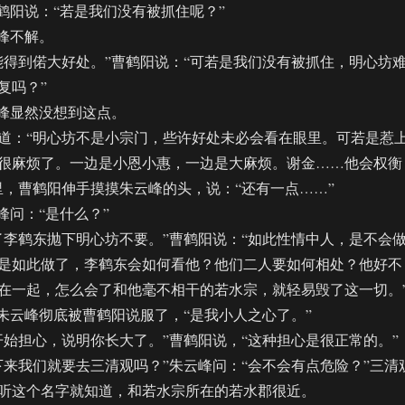
阳说：“若是我们没有被抓住呢？”
峰不解。
到偌大好处。”曹鹤阳说：“可若是我们没有被抓住，明心坊
复吗？”
峰显然没想到这点。
：“明心坊不是小宗门，些许好处未必会看在眼里。可若是惹
很麻烦了。一边是小恩小惠，一边是大麻烦。谢金……他会权衡
里，曹鹤阳伸手摸摸朱云峰的头，说：“还有一点……”
问：“是什么？”
鹤东抛下明心坊不要。”曹鹤阳说：“如此性情中人，是不会
是如此做了，李鹤东会如何看他？他们二人要如何相处？他好不
在一起，怎么会了和他毫不相干的若水宗，就轻易毁了这一切。
云峰彻底被曹鹤阳说服了，“是我小人之心了。”
担心，说明你长大了。”曹鹤阳说，“这种担心是很正常的。”
我们就要去三清观吗？”朱云峰问：“会不会有点危险？”三清
听这个名字就知道，和若水宗所在的若水郡很近。