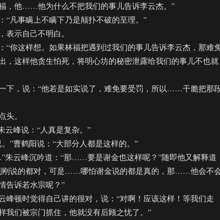
福，他……他为什么不把我们的事儿告诉李云杰。”
“凡事瞒上不瞒下乃是颠扑不破的至理。”
表示自己不明白。
“你这样想。如果林福把遇到过我们的事儿告诉李云杰，那难
出，这样他贪生怕死，将明心坊的秘密泄露给我们的事儿不也就
下，说：“他若是如实说了，难免要受罚，所以……干脆把那
点头。
云峰说：“人真是复杂。”
”曹鹤阳说：“大部分人都是这样的。”
朱云峰沉吟道：“那……要是谢金也这样呢？”随即他又解释道
刚刚说的都对，可是……哪怕谢金说的都是真的，那……他会不
情告诉若水宗呢？”
峰顿时觉得自己讲的很对，说：“对啊！应该这样！等我们走
样我们被宗门抓住，他就没有后顾之忧了。”