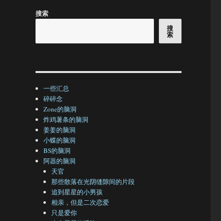
搜索
搜
索
一些汇总
碎碎念
Zone的脑洞
炸鸡薯条的脑洞
姜姜的脑洞
小蝶的脑洞
BS的脑洞
阿器的脑洞
天官
那些散落在光阴缝隙间的片段
追到星星的小男孩
相亲，但是二次恋爱
只是爱你