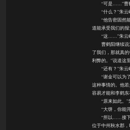
“可是……”曹鹤
“什么？”朱云
“他告密固然能得
道能承受我们的报
“这……”朱云
曹鹤阳继续说道
了我们，那就真的
利弊的。”说道这
“还有？”朱云峰
“谢金可以为了李
这种事情的。他若
容易才能和李鹤东
“原来如此。”朱
“大饼，你能开始
“所以……接下来
位于中州秋水郡，