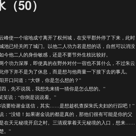
水（50）
峰使一个缩地成寸离开了权州城，在安平郡外停了下来，此时
城池已经关闭了城门。以他二人功力若是想的话，自然可以消没
如今他二人的身份敏感，还是不要节外生枝比较好。
个功力深厚，即使真的在野外对付一宿也不算什么，不过朱云
此停下并不是为了休息，而是想与他商量一下接下去的事儿。
开口问道：“大饼，你是怎么想的？”
四，先不说我，我想先来猜一猜你是怎么想的。”
笑说：“你倒是说说看。”
说要给谢金送信，其实……是想趁机查探朱氏夫妇的行踪吧！”
：“没错！如果谢金说的都是真的，那他们很有可能是你的父
是在天元秘境开启之时。三清观掌着天元秘境的入口，想来……
楚。”