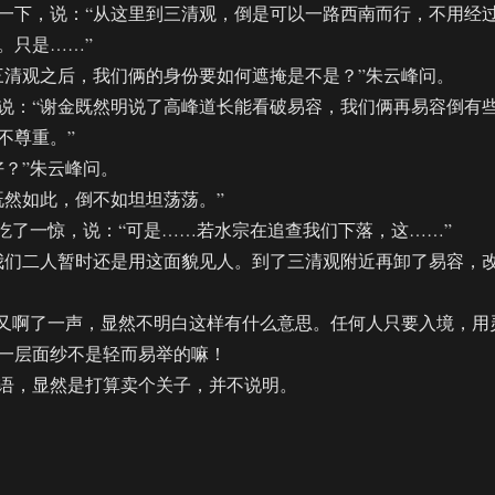
下，说：“从这里到三清观，倒是可以一路西南而行，不用经
。只是……”
清观之后，我们俩的身份要如何遮掩是不是？”朱云峰问。
：“谢金既然明说了高峰道长能看破易容，我们俩再易容倒有
不尊重。”
？”朱云峰问。
然如此，倒不如坦坦荡荡。”
了一惊，说：“可是……若水宗在追查我们下落，这……”
们二人暂时还是用这面貌见人。到了三清观附近再卸了易容，
又啊了一声，显然不明白这样有什么意思。任何人只要入境，用
一层面纱不是轻而易举的嘛！
，显然是打算卖个关子，并不说明。