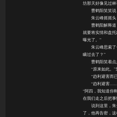
坊那天好像见过林
曹鹤阳笑笑说：
朱云峰摇摇头，
曹鹤阳解释道：
就要将实情和盘托
曝光了。”
朱云峰思索了一
瞒过去了？”
曹鹤阳笑着点
“原来如此。”朱
“趋利避害而已。
“趋利避害……”
“阿四，我知道你
在我们走之后把事
说到这里，朱云
了，他再告密，这