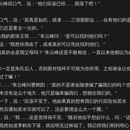
峰叹口气，说：“他们应该已经……陨落了吧！”
气，说：“若真是如此，或者……三清观那边……会有他们的
们总是要去一次的。”
的那块玉简……”朱云峰问：“是可以找到他们吗？”
：“既然你滴血了，或者真的可以凭此找到他们。”
真的会是我父母吗？”朱云峰还是不敢相信，一直以来他都以为
一定是朱氏后人，否则那对指环不可能为你所用。之前谢金让
过了嘛！”
…”朱云峰问曹鹤阳：“真的不是谢金随便编了骗我们的吗？
本没有这么个地方，他只是编来骗我们，想稳住我们的。”
下，说：“应该不至于。他如果真的想将我们的行踪告知若水
然后通知若水宗就可以了。没必要绕这么大一个圈。”
：“我……还是觉得很不安。”随后他似乎想起什么，问：“
既然知道李鹤东下落，就说明见过林福了。我记得我们刚到明心