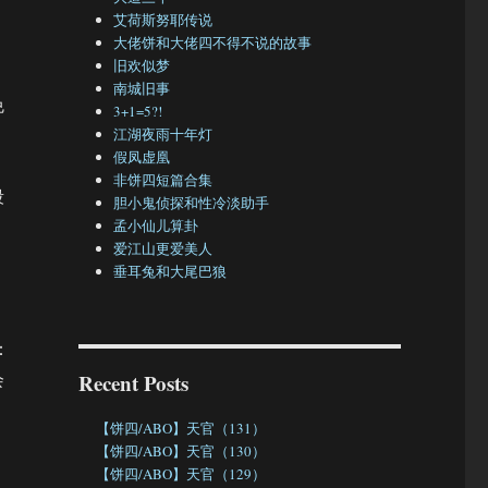
艾荷斯努耶传说
大佬饼和大佬四不得不说的故事
旧欢似梦
南城旧事
免
3+1=5?!
江湖夜雨十年灯
假凤虚凰
非饼四短篇合集
段
胆小鬼侦探和性冷淡助手
孟小仙儿算卦
爱江山更爱美人
垂耳兔和大尾巴狼
：
会
Recent Posts
【饼四/ABO】天官（131）
【饼四/ABO】天官（130）
【饼四/ABO】天官（129）