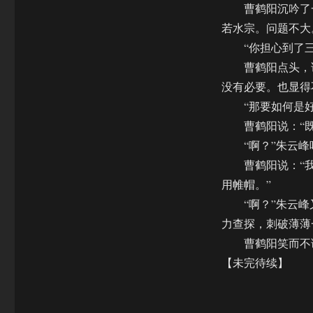
曹鹤阳沉吟了一
若水宗。问题不大
“你担心到了三
曹鹤阳点头，说
没有必要。也显得
“那要如何是好
曹鹤阳说：“既
“啊？”朱云峰吃
曹鹤阳说：“我
用帷帽。”
“啊？”朱云峰
力查探，刺破薄薄
曹鹤阳笑而不语
【未完待续】