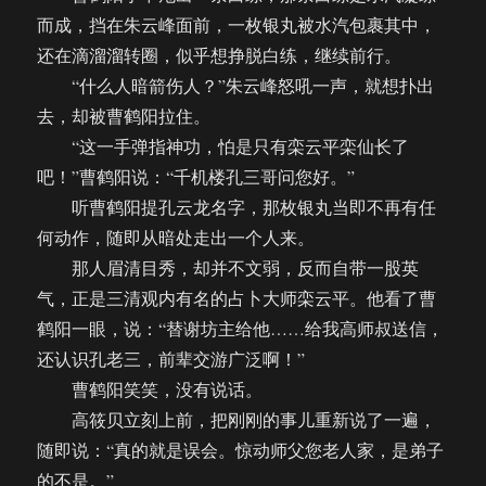
而成，挡在朱云峰面前，一枚银丸被水汽包裹其中，
还在滴溜溜转圈，似乎想挣脱白练，继续前行。
“什么人暗箭伤人？”朱云峰怒吼一声，就想扑出
去，却被曹鹤阳拉住。
“这一手弹指神功，怕是只有栾云平栾仙长了
吧！”曹鹤阳说：“千机楼孔三哥问您好。”
听曹鹤阳提孔云龙名字，那枚银丸当即不再有任
何动作，随即从暗处走出一个人来。
那人眉清目秀，却并不文弱，反而自带一股英
气，正是三清观内有名的占卜大师栾云平。他看了曹
鹤阳一眼，说：“替谢坊主给他……给我高师叔送信，
还认识孔老三，前辈交游广泛啊！”
曹鹤阳笑笑，没有说话。
高筱贝立刻上前，把刚刚的事儿重新说了一遍，
随即说：“真的就是误会。惊动师父您老人家，是弟子
的不是。”