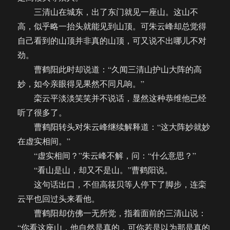
三清山在城东，出了东门就见一座山。这山不
高，似乎略一抬头就能见到山顶。可朱云峰却总觉得
自己看到的山顶并非真的山顶，可又说不出哪儿不对
劲。
曹鹤阳此时却说道：“久闻三清山护山大阵的高
妙，如今亲眼得见果然不同凡响。”
栾云平淡淡笑笑并不说话，显然这种恭维他已经
听了很多了。
曹鹤阳转头对朱云峰继续解释道：“这大阵妙就妙
在虚实相间。”
“虚实相间？”朱云峰不解，问：“什么意思？”
“看山是山，却又不是山。”曹鹤阳说。
这句话出口，不但高筱贝等人停下了脚步，连栾
云平也回过头来看他。
曹鹤阳却仿佛一无所觉，指着面前的三清山说：
“你看这座山，他自然是真的，可你若是以为那是真的