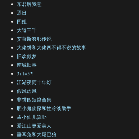
东君解我意
逐日
四姐
大道三千
艾荷斯努耶传说
大佬饼和大佬四不得不说的故事
旧欢似梦
南城旧事
3+1=5?!
江湖夜雨十年灯
假凤虚凰
非饼四短篇合集
胆小鬼侦探和性冷淡助手
孟小仙儿算卦
爱江山更爱美人
垂耳兔和大尾巴狼