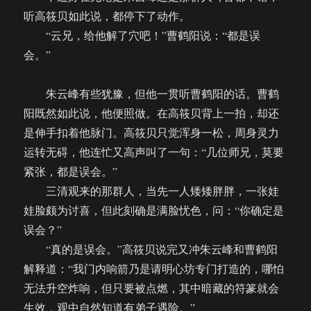
听高筱贝如此说，都停下了动作。
“云兄，给他解了穴吧！”曹鹤阳说：“都是误
会。”
朱云峰有些犹豫，但他一贯听曹鹤阳的话。曹鹤
阳既然如此说，他便照做。在高筱贝背上一拍，却还
是伸手扣着他脉门。高筱贝只觉浑身一松，周身灵力
运转无碍，他连忙又高声叫了一句：“几位师兄，莫要
紧张，都是误会。”
三清观来的那群人，当先一人矮矮胖胖，一张娃
娃脸颇为讨喜，但此刻确是满脸忧色，问：“你确定是
误会？”
“真的是误会。”高筱贝说完又冲朱云峰和曹鹤阳
解释道：“我门内响箭乃是请明心坊专门打造的，哪怕
无法升空炸响，但只要被点燃，其中暗藏的符篆就会
生效，观中自然知道有弟子遇险。”