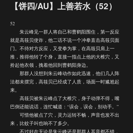
【饼四/AU】上善若水（52）
52
朱云峰见一群人将自己和曹鹤阳围住，第一反应
就是高筱贝使诈，他二话不说一个冲拳直击高筱贝面
门。不待对方反应，又变拳为掌，在高筱贝肩上一
推，推得他转了个身，直接一指点上他的大椎穴，又
拎起他衣领，拽着他回到曹鹤阳身边。
那群人没想到朱云峰动作如此迅速，他们几人阵
法都未摆完，高筱贝已经成了人质，场面一时尴尬起
来。
高筱贝被朱云峰点了大椎穴，身子动弹不得，嘴
巴倒还能说话，连忙喊道：“误会，误会，别动手。”
可惜他被点了穴，灵力运转不畅，声音也发不出
来，比蚊子叫也响不了多少。
不过好在无论是朱云峰还是那群人耳音都不错，