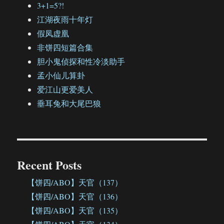
3+1=5?!
江湖夜雨十年灯
假凤虚凰
非饼四短篇合集
胆小鬼侦探和性冷淡助手
孟小仙儿算卦
爱江山更爱美人
垂耳兔和大尾巴狼
Recent Posts
【饼四/ABO】天官（137）
【饼四/ABO】天官（136）
【饼四/ABO】天官（135）