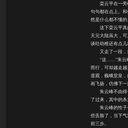
栾云平在一旁确
句句都在点上。和
然是什么都不懂的
这下栾云平真的
天元大陆虽大，可
谈吐幼稚还有点儿
又走了一段，朱
“这……”朱云
而行，可却越走越
道观，巍峨堂皇，
画飞扬，仿佛下一
朱云峰不由得一
了过来，其中的杀
朱云峰的性子一
些丢脸了，当下气
前三步。