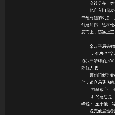
高筱贝在一旁看
他自入门起就被
中蕴有他的剑意，
剑意所伤，这在他
意而上，还连上三
栾云平眉头微皱
“让他去？”栾
道我三清碑的厉害
除仇人吧！
曹鹤阳似乎看出
他，很容易受伤的
“前辈放心，我
“我的意思是，
峰说：“至于他，
说完他居然盘膝