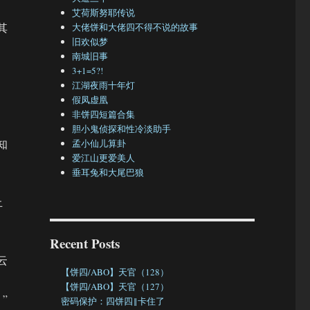
艾荷斯努耶传说
其
大佬饼和大佬四不得不说的故事
旧欢似梦
南城旧事
3+1=5?!
江湖夜雨十年灯
假凤虚凰
非饼四短篇合集
胆小鬼侦探和性冷淡助手
知
孟小仙儿算卦
爱江山更爱美人
垂耳兔和大尾巴狼
止
Recent Posts
云
【饼四/ABO】天官（128）
【饼四/ABO】天官（127）
”
密码保护：四饼四‖卡住了