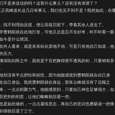
不是来送信的吗？这算什么事儿？还有没有准谱了？
正高峰道长这几日有事儿，我们也见不到不是？既然如此，在
找不到理由反驳，便让高筱贝留下，带着其余人进去了。
曹鹤阳就在此地打坐，可他又总是忍不住好奇，时不时看一眼
如今是什么情况。
外人看来，就是呆呆站在原地不动，可是只有他自己知道，他
的压力。
深陷剑阵之中，面前是千百把舞得密不透风的剑，只要稍有异
。
却没有半点胆怯和担忧，因为他能感觉到曹鹤阳就在自己身
在自己身边。既然曹鹤阳就在身边，那朱云峰就没有了后顾之
来，一点点积聚力气，他能感觉到，只要自己神念足够强大，似
百把剑的剑意，让他们略略朝后退一些。
是如此做的，一点点凝练意志，将自己的意识也磨砺成一把锋
剑墙朝后退了三寸。