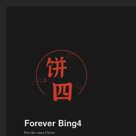
Forever Bing4
For the ones I love