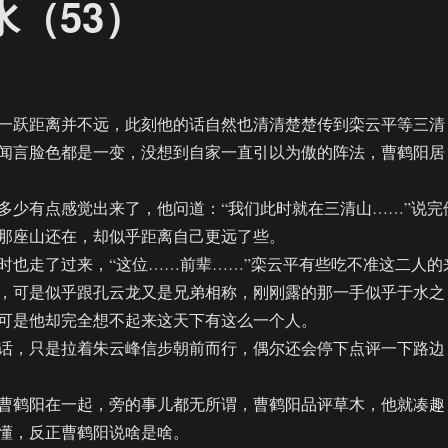
水（53）
跃距离并不远，此刻他的话自然也清清楚楚传到栾云平等三清
闻言脸色都是一变，没想到自家一直引以为傲的阵法，曹鹤阳居
少有点感觉出来了，他问道：“我们此时就在三清山……”说完
那座山还在，却似乎距离自己更远了些。
也走了过来，“这位……前辈……”栾云平有些吃不准这二人的
，可是似乎跟孔云龙又是兄弟相称，刚刚露的那一手似乎于水之
可是他却完全想不起来这天下有这么一个人。
，只是拉着朱云峰信步朝前而行，偶尔还会停下点评一下路边
鹤阳在一起，旁的事儿都无所谓，曹鹤阳品评草木，他就凑趣
懂，反正曹鹤阳说啥是啥。