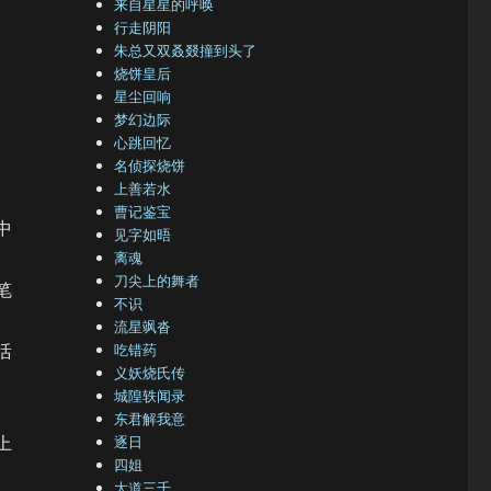
来自星星的呼唤
行走阴阳
朱总又双叒叕撞到头了
烧饼皇后
星尘回响
梦幻边际
心跳回忆
名侦探烧饼
上善若水
曹记鉴宝
中
见字如晤
离魂
刀尖上的舞者
笔
不识
流星飒沓
活
吃错药
义妖烧氏传
城隍轶闻录
东君解我意
上
逐日
四姐
大道三千