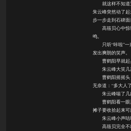
就这样不知道过
朱云峰突然动了起
步一步走到石碑面
高筱贝心中惊骇
鸣。
只听“咔啦”一
发出爽朗的笑声。
曹鹤阳早就起身
朱云峰大笑几声
曹鹤阳摇摇头，
无奈道：“多大人
朱云峰喘了几口
曹鹤阳看一眼那
摊子要收拾起来可
朱云峰小声咕哝
高筱贝完全不敢