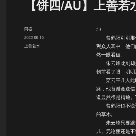
【饼四/AU】上善若
作
阿器
53
者
发
2022-09-15
曹鹤阳刚刚那一
布
分
上善若水
观众人耳中，他们
于
类
然一眼看破。
朱云峰此刻却多
朝前看了眼，明明
栾云平几人此时
路，他替谢金送信
道显然很是精通。
曹鹤阳也不说话
的草木。
朱云峰只要跟曹
儿。无论懂还是不