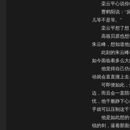
栾云平心说你们
曹鹤阳说：“反
儿等不是等。”
栾云平想了想，
高筱贝原也想学
朱云峰，想知道他
此刻的朱云峰在
如今面临着多么大
他觉得自己仿佛
动就会直直撞上去
可即便如此，他
边，而且会一直陪
忧，他干脆静下心
乎就可以压制这千
他是如此想的也
锐的剑，逼着那面