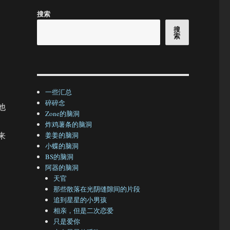
搜索
搜
索
一些汇总
碎碎念
他
Zone的脑洞
炸鸡薯条的脑洞
来
姜姜的脑洞
小蝶的脑洞
BS的脑洞
阿器的脑洞
天官
那些散落在光阴缝隙间的片段
追到星星的小男孩
相亲，但是二次恋爱
只是爱你