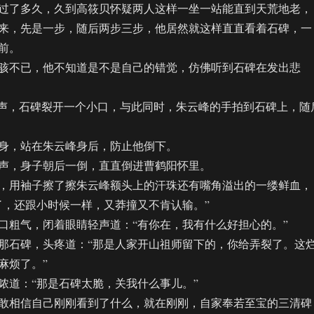
了多久，久到高筱贝怀疑两人这样一坐一站能直到天荒地老，
来，先是一步，随后两步三步，他居然就这样直直看着石碑，一
前。
不已，他不知道是不是自己的错觉，仿佛听到石碑在发出悲
声，石碑裂开一个小口，与此同时，朱云峰的手拍到石碑上，随
，站在朱云峰身后，防止他倒下。
，身子朝后一倒，直直倒进曹鹤阳怀里。
用袖子擦了擦朱云峰额头上的汗珠还有嘴角溢出的一缕鲜血，
了，还跟小时候一样，又莽撞又不肯认输。”
粗气，闭着眼睛轻声道：“有你在，我有什么好担心的。”
石碑，头疼道：“那是人家开山祖师留下的，你给弄裂了。这
麻烦了。”
道：“那是石碑太脆，关我什么事儿。”
相信自己刚刚看到了什么，就在刚刚，自家奉若至宝的三清碑