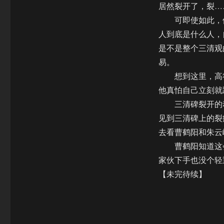
居然裂开了，裂…
可即使如此，他
人到底是什么人，
是不是整个三清观
易。
想到这里，高筱
他真怕自己立刻就
三清碑裂开的动
见到三清碑上的裂
去看曹鹤阳和朱云
曹鹤阳知道这会
家伙下手也没个轻
【未完待续】