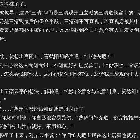
得都呆了。
教导，这块“三清”碑乃是三清观开山立派的三清道长留下的。
乃是三清观最后的保命手段。三清碑不可直视，若直视必被其中
看来乃是颠扑不破的至理，万万没想到今日居然会有人迎着这剑
步。
，就想出言阻止，曹鹤阳却轻声道：“让他去吧！”
云平心说这人无知无识，不知道好歹也就算了。听你谈吐，应该
，怎么会说随他去。总不能是你和他有仇，想借我三清观的手去
了栾云平的想法，解释道：“他如今意念与剑意纠缠，贸然阻
。”
……”栾云平想说话却被曹鹤阳阻止了。
你此时叫他，你自己很容易受伤。”曹鹤阳补充道，说完指指朱
等他们分出胜负就好。不用担心。”
坐了下来，对栾云平说：“你们忙去吧！我在这里陪着他就好。