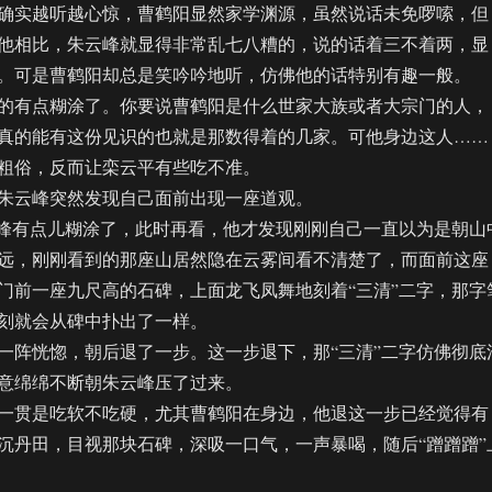
实越听越心惊，曹鹤阳显然家学渊源，虽然说话未免啰嗦，但
他相比，朱云峰就显得非常乱七八糟的，说的话着三不着两，显
。可是曹鹤阳却总是笑吟吟地听，仿佛他的话特别有趣一般。
有点糊涂了。你要说曹鹤阳是什么世家大族或者大宗门的人，
真的能有这份见识的也就是那数得着的几家。可他身边这人……
粗俗，反而让栾云平有些吃不准。
云峰突然发现自己面前出现一座道观。
峰有点儿糊涂了，此时再看，他才发现刚刚自己一直以为是朝山
远，刚刚看到的那座山居然隐在云雾间看不清楚了，而面前这座
门前一座九尺高的石碑，上面龙飞凤舞地刻着“三清”二字，那字
刻就会从碑中扑出了一样。
阵恍惚，朝后退了一步。这一步退下，那“三清”二字仿佛彻底
意绵绵不断朝朱云峰压了过来。
贯是吃软不吃硬，尤其曹鹤阳在身边，他退这一步已经觉得有
沉丹田，目视那块石碑，深吸一口气，一声暴喝，随后“蹭蹭蹭”