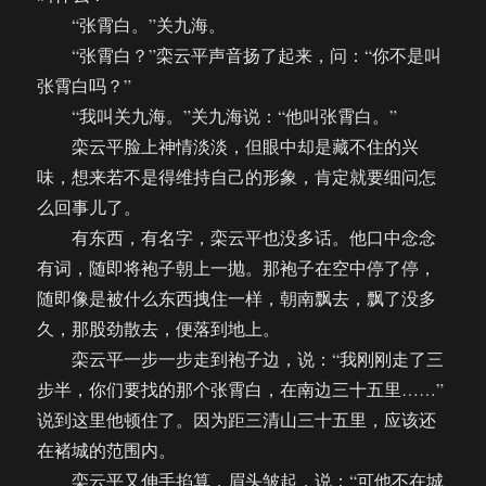
“张霄白。”关九海。
“张霄白？”栾云平声音扬了起来，问：“你不是叫
张霄白吗？”
“我叫关九海。”关九海说：“他叫张霄白。”
栾云平脸上神情淡淡，但眼中却是藏不住的兴
味，想来若不是得维持自己的形象，肯定就要细问怎
么回事儿了。
有东西，有名字，栾云平也没多话。他口中念念
有词，随即将袍子朝上一抛。那袍子在空中停了停，
随即像是被什么东西拽住一样，朝南飘去，飘了没多
久，那股劲散去，便落到地上。
栾云平一步一步走到袍子边，说：“我刚刚走了三
步半，你们要找的那个张霄白，在南边三十五里……”
说到这里他顿住了。因为距三清山三十五里，应该还
在褚城的范围内。
栾云平又伸手掐算，眉头皱起，说：“可他不在城