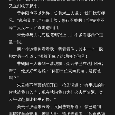
又立刻收了起来。
曹鹤阳也不以为忤，笑着对二人说：“我们找栾师
兄。”说完又道：“万事上脸，修行不够啊！”说完竟不
等二人反应，径直走进山门。
朱云峰与关九海也随即跟上，并不多看那两个道
童一眼。
两个小道童你看看我，我看看你，其中一个一跺
脚对另一个道：“愣着干嘛？给观内传信啊！”
曹鹤阳三人来到三清观前，栾云平已在观门外站
着了，他没好气地说：“你们三位去而复返，是何意
啊？”
朱云峰不等曹鹤阳开口，抢先说道：“有事儿的时
候就请我们入内，现在就问我们为什么去而复返。栾
云平你翻脸比翻书还快。”
栾云平没理朱云峰，只问曹鹤阳道：“信已送到，
事情我自会安排，若是占卦，请按规矩来。”他自然知