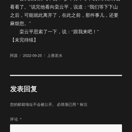
看看了。”说完他看向栾云平，说道：“我们等下下山
之后，可能就此离开了，在此之前，那件事儿，还要
麻烦您。”
栾云平思索了一下，说：“跟我来吧！”
【未完待续】
作
发
分
阿器
2022-09-25
上善若水
者
布
类
于
发表回复
您的邮箱地址不会被公开。
必填项已用
*
标注
评论
*