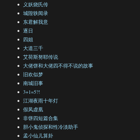
义妖烧氏传
城隍轶闻录
东君解我意
逐日
四姐
大道三千
艾荷斯努耶传说
大佬饼和大佬四不得不说的故事
旧欢似梦
南城旧事
3+1=5?!
江湖夜雨十年灯
假凤虚凰
非饼四短篇合集
胆小鬼侦探和性冷淡助手
孟小仙儿算卦