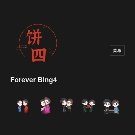
菜单
Forever Bing4