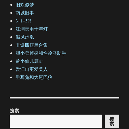
旧欢似梦
南城旧事
3+1=5?!
江湖夜雨十年灯
假凤虚凰
非饼四短篇合集
胆小鬼侦探和性冷淡助手
孟小仙儿算卦
爱江山更爱美人
垂耳兔和大尾巴狼
搜索
搜
索