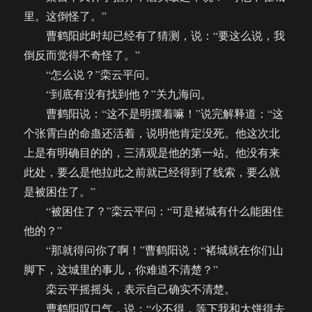
里。这倒怪了。”
曹鹤阳此时却已经有了猜测，说：“要这么说，我
倒反而觉得不奇怪了。”
“怎么说？”栾云平问。
“到底有没有找到他？”关九海问。
曹鹤阳说：“这不是明摆着嘛！”说完解释道：“这
个张霄白的命蛊还活着，说明他肯定没死。他这次北
上是有明确目的的，三清观是他的第一站。他没有来
此处，要么是他拉此之前就已经得到了线索，要么就
是被困住了。”
“被困住了？”栾云平问：“可是褚城有什么能困住
他的？”
“那就得问你了啊！”曹鹤阳说：“褚城就在你们山
脚下，这城里的事儿，你难道不清楚？”
栾云平摇摇头，表示自己确实不清楚。
曹鹤阳叹口气，说：“少不得，等下我和大饼得去