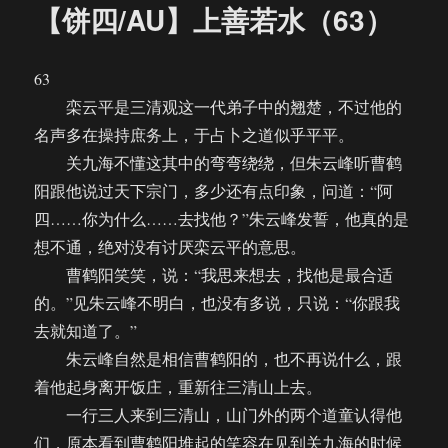
【饼四/AU】上善若水（63）
63
栾云平是三清观这一代弟子中的翘楚，不过他的
名声多在操持庶务上，于占卜之道似乎平平。
关九海不懂这其中的弯弯绕绕，但朱云峰听曹鹤
阳跟他说过天下宗门，多少还有点印象，问道：“阿
四……你为什么……去找他？”朱云峰发誓，他真的是
想不通，绝对没有讨厌栾云平的意思。
曹鹤阳笑笑，说：“我思来想去，找他是最合适
的。”见朱云峰不明白，也没有多说，只说：“你跟我
去就知道了。”
朱云峰自然是相信曹鹤阳的，也不再说什么，跟
着他起身离开饭庄，重新往三清山上去。
一行三人来到三清山，山门外的两个道童认得他
们，原本看到曹鹤阳堆起的笑容在见到关九海的时候