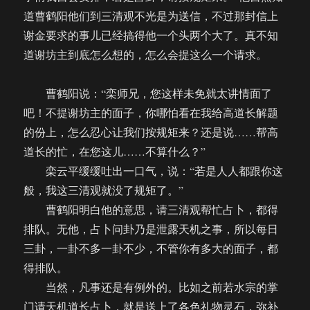
道曹鹤阳他们到三清观不光是为送信，不过那封信上
谢金要求的事儿已经搞得他一个头两个大了。真不知
道谢坊主到底怎么想的，怎么会提这么一个请求。
曹鹤阳说：“栾师兄，您这样未免就太讲情面了
吧！不提谢坊主的面子，你哪怕看在我给高道长解题
的份上，怎么忍心让我们按规矩来？还是说……帮高
道长的忙，在您这儿……不算什么？”
栾云平缓缓吐出一口气，说：“若是人人都跟你这
般，我这三清观就没了规矩了。”
曹鹤阳明白他的意思，请三清观帮忙占卜，都得
排队。无他，占卜问卦乃是泄露天机之事，所以每日
三卦，一卦不多一卦不少，不管你有多大的面子，都
得排队。
当然，凡事还是有例外的。比如之前若水宗的掌
门请天机道长占卜，就是送上了各色礼物灵石，弥补