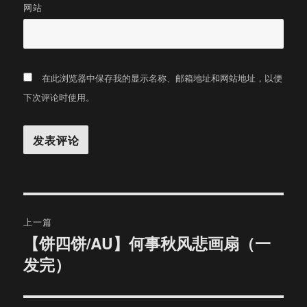
网站
在此浏览器中保存我的显示名称、邮箱地址和网站地址，以便
下次评论时使用。
文
上一篇
章
【饼四饼/AU】何事秋风悲画扇（一
上
发完）
篇
导
文
航
章：