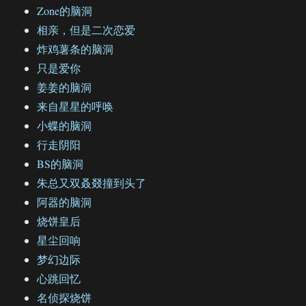
Zone的脑洞
相亲，但是二次恋爱
炸鸡薯条的脑洞
只是爱你
姜姜的脑洞
来自星星的呼唤
小蝶的脑洞
行走阴阳
BS的脑洞
朱总又双叒叕撞到头了
阿器的脑洞
烧饼皇后
星尘回响
梦幻边际
心跳回忆
名侦探烧饼