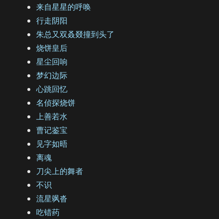
来自星星的呼唤
行走阴阳
朱总又双叒叕撞到头了
烧饼皇后
星尘回响
梦幻边际
心跳回忆
名侦探烧饼
上善若水
曹记鉴宝
见字如晤
离魂
刀尖上的舞者
不识
流星飒沓
吃错药