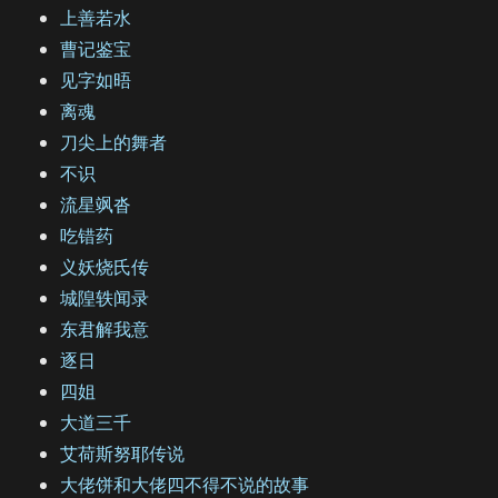
上善若水
曹记鉴宝
见字如晤
离魂
刀尖上的舞者
不识
流星飒沓
吃错药
义妖烧氏传
城隍轶闻录
东君解我意
逐日
四姐
大道三千
艾荷斯努耶传说
大佬饼和大佬四不得不说的故事