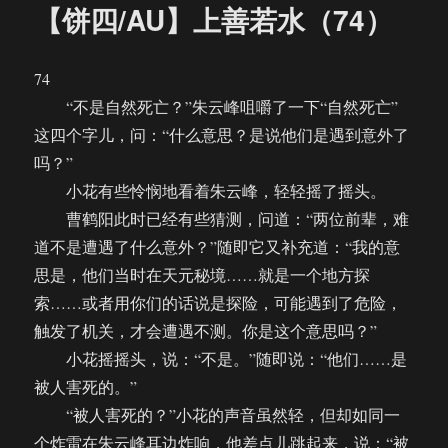
【饼四/AU】上善若水（74）
74
“不是自然死亡？”朱云峰咀嚼了一下“自然死亡”
这四个字儿，问：“什么意思？是说他们是遇到意外了
吗？”
小花有些怜悯地看着朱云峰，轻轻摇了摇头。
曹鹤阳此时已经有些猜测，问道：“两位前辈，难
道不是遭遇了什么意外？”随即它又补充道：“我的意
思是，他们当时在天元秘境……就是一个地方探
索……或者用你们的话说是探险，可能遇到了危险，
触发了机关，才会遭遇不测。你是这个意思吗？”
小花摇摇头，说：“不是。”随即说：“他们……是
被人害死的。”
“被人害死的？”小花的声音虽然轻，但却如同一
个炸雷在朱云峰耳边炸响，他差点儿跳起来，说：“被