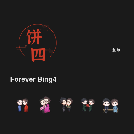
菜单
Forever Bing4