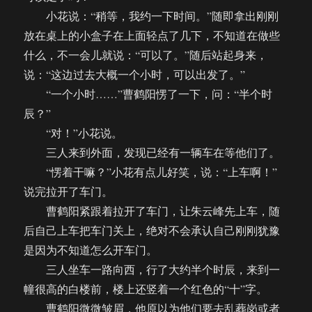
小花说：“稍等，我约一下时间。”随即拿出刚刚
放在桌上的小盒子在上面轻点了几下，不知道在做些
什么，不一会儿就说：“可以了。”随后站起身来，
说：“这边过去大概一个小时，可以出发了。”
“一个小时……”曹鹤阳愣了一下，问：“半个时
辰？”
“对！”小花说。
三人来到外面，发现已经有一辆车在等他们了。
“愣着干嘛？”小花有点儿好笑，说：“上车啊！”
说完拉开了车门。
曹鹤阳紧跟着拉开了车门，让朱云峰先上车，随
后自己上车把车门关上，绝对不会承认自己刚刚犹豫
是因为不知道怎么开车门。
三人坐车一路向西，行了大约半个时辰，来到一
幢很高的白楼前，楼上还竖着一个红色的“十”字。
曹鹤阳微微皱眉，他原以为他们要去乱葬岗或者