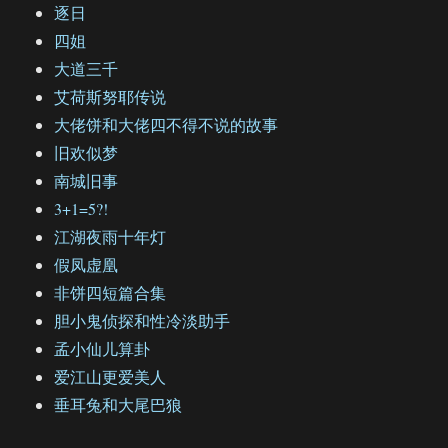
逐日
四姐
大道三千
艾荷斯努耶传说
大佬饼和大佬四不得不说的故事
旧欢似梦
南城旧事
3+1=5?!
江湖夜雨十年灯
假凤虚凰
非饼四短篇合集
胆小鬼侦探和性冷淡助手
孟小仙儿算卦
爱江山更爱美人
垂耳兔和大尾巴狼