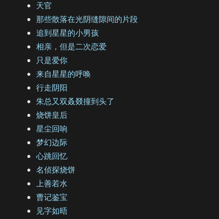
天官
那些散落在光阴缝隙间的片段
追到星星的小男孩
相亲，但是二次恋爱
只是爱你
来自星星的呼唤
行走阴阳
朱总又双叒叕撞到头了
烧饼皇后
星尘回响
梦幻边际
心跳回忆
名侦探烧饼
上善若水
曹记鉴宝
见字如晤