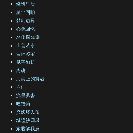
烧饼皇后
星尘回响
梦幻边际
心跳回忆
名侦探烧饼
上善若水
曹记鉴宝
见字如晤
离魂
刀尖上的舞者
不识
流星飒沓
吃错药
义妖烧氏传
城隍轶闻录
东君解我意