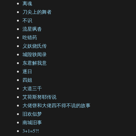
离魂
刀尖上的舞者
不识
流星飒沓
吃错药
义妖烧氏传
城隍轶闻录
东君解我意
逐日
四姐
大道三千
艾荷斯努耶传说
大佬饼和大佬四不得不说的故事
旧欢似梦
南城旧事
3+1=5?!