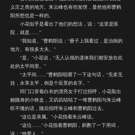
义庄之类的地方。朱云峰也有些发愣，显然他和曹鹤
阳所想也是一样的。
小花似乎是看出了他们的想法，说：“这里是医
院，就是……”
“我知道。”曹鹤阳说：“册子上我看过，是治病的
地方。有很多大夫。”
“是。”小花说，“无人认领的遗体我们都安放在此
处的太平间里。”
“太平间……”曹鹤阳咀嚼了一下这句话，“无牵无
挂，永享太平，倒是个应景的名字。”
同门口穿着白衣的漂亮女子打过招呼，小花取出
她随身的小铁盒，又叽叽咕咕了一堆曹鹤阳与朱云峰
听不懂的话，随后招呼朱云峰和曹鹤阳过去。
“这位是亲属。”小花指着朱云峰说。
“这位……”小花指着曹鹤阳，斟酌了一下用词，
说：“他爱人。”