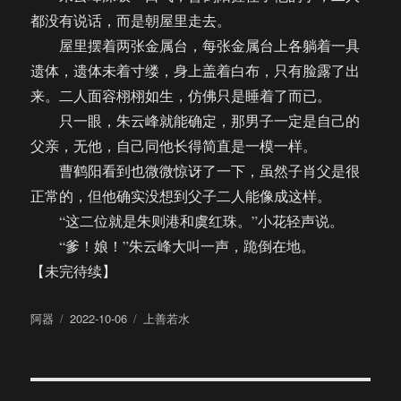
都没有说话，而是朝屋里走去。
屋里摆着两张金属台，每张金属台上各躺着一具
遗体，遗体未着寸缕，身上盖着白布，只有脸露了出
来。二人面容栩栩如生，仿佛只是睡着了而已。
只一眼，朱云峰就能确定，那男子一定是自己的
父亲，无他，自己同他长得简直是一模一样。
曹鹤阳看到也微微惊讶了一下，虽然子肖父是很
正常的，但他确实没想到父子二人能像成这样。
“这二位就是朱则港和虞红珠。”小花轻声说。
“爹！娘！”朱云峰大叫一声，跪倒在地。
【未完待续】
作
发
分
阿器
2022-10-06
上善若水
者
布
类
于