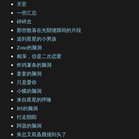
天官
一些汇总
碎碎念
那些散落在光阴缝隙间的片段
追到星星的小男孩
Zone的脑洞
相亲，但是二次恋爱
炸鸡薯条的脑洞
姜姜的脑洞
只是爱你
小蝶的脑洞
来自星星的呼唤
BS的脑洞
行走阴阳
阿器的脑洞
朱总又双叒叕撞到头了