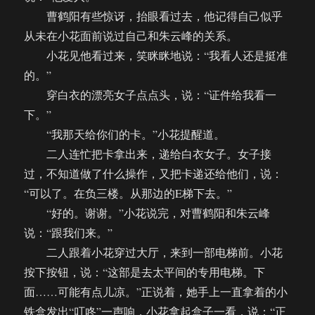
曹鹤阳有些惊讶，抬眼看过去，他记得自己似乎
从未在小花面前说过自己和朱云峰的关系。
小花见他看过来，笑眯眯地说：“我看人还是挺准
的。”
穿白衣的漂亮女子点点头，说：“证件给我看一
下。”
“我那天给你们的卡。”小花提醒道。
二人连忙把卡拿出来，递给白衣女子。女子接
过，不知道做了什么操作，又把卡递还给他们，说：
“可以了。在负三楼。从那边的E梯下去。”
“好的。谢谢。”小花说完，对曹鹤阳和朱云峰
说：“跟我们来。”
二人跟着小花穿过大厅，来到一部电梯前。小花
按下按钮，说：“这部是去太平间的专用电梯。下
面……可能有点儿凉。”正说着，她手上一直拿着的小
铁盒发出“叮咚”一声响，小花拿起盒子一看，说：“正