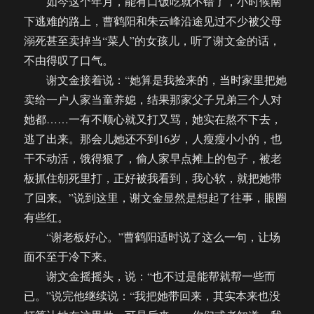
如今这个年月，能有口饭吃就不错了，小时候南
下逃难的路上，曹鹤阳和朱云峰沿途见过不少被父母
溺死甚至卖掉当“菜人”的女孩儿，听了谢文金的话，
不由得叹了口气。
谢文金接着说：“她算是我捡来的，当时家里把她
卖给一户人家当童养媳，结果那家父子兄弟三个人对
她都……一有不顺心就又打又骂，她实在熬不下去，
逃了出来。那会儿她还不到16岁，人瘦瘦小小的，也
干不动活，饿得狠了，偷人家早点摊上的包子，被老
板抓住朝死里打，正好被我看到，我心软，就把她带
了回来。”说到这里，谢文金显然是想起了往事，眼圈
有些红。
“谢老板好心。”曹鹤阳适时说了这么一句，让场
面不至于冷下来。
谢文金摇摇头，说：“也不过是能帮就帮一些而
已。”说完他继续说：“我把她带回来，其实本来也没