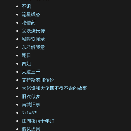
不识
流星飒沓
吃错药
义妖烧氏传
城隍轶闻录
东君解我意
逐日
四姐
大道三千
艾荷斯努耶传说
大佬饼和大佬四不得不说的故事
旧欢似梦
南城旧事
3+1=5?!
江湖夜雨十年灯
假凤虚凰