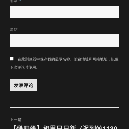
邮箱
*
网站
在此浏览器中保存我的显示名称、邮箱地址和网站地址，以便
下次评论时使用。
文
上一篇
章
【饼四饼】相思日日新（迟到的1130
上