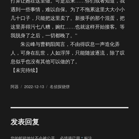
打算让她在这里做。可是后来……你们或者知道，我
遇到一些事情，难以自保。为了不拖累这里大大小小
几十口子，只能把这里卖了。新接手的那个混蛋，把
这里弄得污七八糟，婉红……也就这样开始接客。等
我脱身了之后，一切都晚了。”
朱云峰与曹鹤阳闻言，不由得叹息一声造化弄
人，可身在乱世，人如浮萍，只能随波逐流，除了叹
息似乎也没有其他可以做的了。
【未完待续】
作
发
分
阿器
2022-12-13
名侦探烧饼
者
布
类
于
发表回复
您的邮箱地址不会被公开。
必填项已用
*
标注