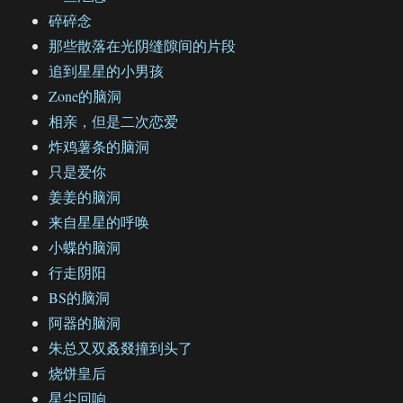
碎碎念
那些散落在光阴缝隙间的片段
追到星星的小男孩
Zone的脑洞
相亲，但是二次恋爱
炸鸡薯条的脑洞
只是爱你
姜姜的脑洞
来自星星的呼唤
小蝶的脑洞
行走阴阳
BS的脑洞
阿器的脑洞
朱总又双叒叕撞到头了
烧饼皇后
星尘回响