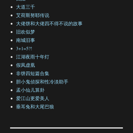
大道三千
艾荷斯努耶传说
大佬饼和大佬四不得不说的故事
旧欢似梦
南城旧事
3+1=5?!
江湖夜雨十年灯
假凤虚凰
非饼四短篇合集
胆小鬼侦探和性冷淡助手
孟小仙儿算卦
爱江山更爱美人
垂耳兔和大尾巴狼