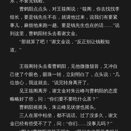
东，不要见钱毅。”
曹鹤阳点点头，对王筱阁说：“筱阁，你去找找李
组长，要是钱先生不在，就请他过来，说我们有要紧
事儿，麻烦他来跑一趟。要是钱先生也在的话……”说
到这里，曹鹤阳转头去看谢文金。
“那就算了吧！”谢文金说，“反正别让钱毅知
道。”
王筱阁转头去看曹鹤阳，见他微微颔首，又冲自
己使了个眼色，眼珠一转，立刻明白了，点头说：“几
位放心，我这就去。”说完转身离开了。
见王筱阁离开，谢文金对朱云峰与曹鹤阳的态度
略略好了些，问：“你们要不要吃什么茶？”
曹鹤阳摇摇头，朱云峰见状便也摇头。
三人在屋中枯坐，都不说话。过了没多久，谢文
金已经有些受不了了，问：“你们……没事儿吗？”