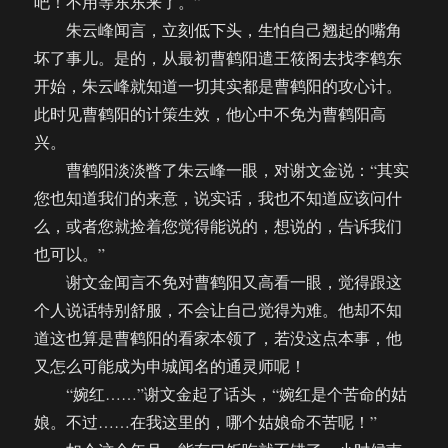
吧！不用等东东来了。”
朱云峰闻言，立刻低下头，生怕自己翘起的嘴角
坏了事儿。是的，从最初曹鹤阳遣王筱阁去找李鹤东
开始，朱云峰就知道一切其实都是曹鹤阳的攻心计。
此时见曹鹤阳的计策生效，他心中不免为曹鹤阳高
兴。
曹鹤阳淡淡瞥了朱云峰一眼，对谢文金说：“其实
您也知道我们的来意，说实话，我也不知道应该问什
么，或者您就捡着您觉得能说的，想说的，告诉我们
也可以。”
谢文金闻言不免对曹鹤阳又高看一眼，觉得跟这
个人说话特别舒服，不会让自己觉得为难。他却不知
道这也算是曹鹤阳的看家本领了，若没这点本事，他
又怎么可能成为申城闻名的通灵师呢！
“婉红……”谢文金起了话头，“婉红是个苦命的姑
娘。不过……在我这里的，哪个姑娘命不苦呢！”