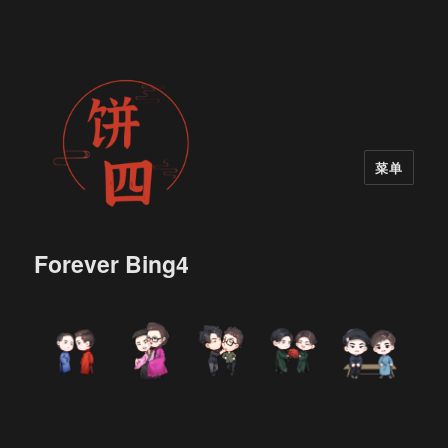
菜单
Forever Bing4