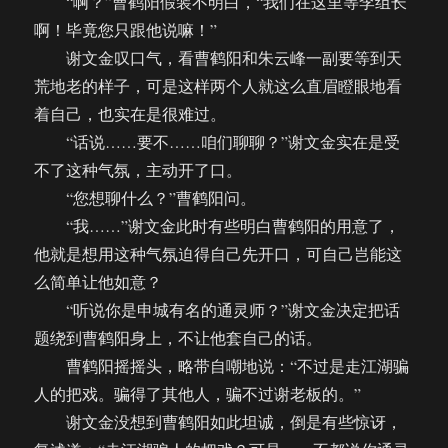
“啊？”曹鹤阳假装不明白，“我们在这里等李组长
啊！毕竟您只跟他说嘛！”
谢文金叹口气，看曹鹤阳和朱云峰一副要等到天
荒地老的样子，可是这样两个人就这么直眉瞪眼地看
着自己，也实在是很难过。
“话说……要不……咱们聊聊？”谢文金实在是受
不了这种气氛，主动开了口。
“您想聊什么？”曹鹤阳问。
“我……”谢文金此时有些明白曹鹤阳的用意了，
他就是想用这种气氛迫得自己先开口，可自己岂能这
么简单让他如意？
“听说你是申城有名的通灵师？”谢文金决定把话
题绕到曹鹤阳身上，不让他套自己的话。
曹鹤阳摇摇头，略带自嘲地说：“不过是走江湖骗
人的把戏。骗得了其他人，骗不过谢老板的。”
谢文金没想到曹鹤阳如此坦诚，倒是有些惊讶，