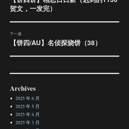
贺文，一发完）
篇
导
文
航
章：
下一篇
【饼四/AU】名侦探烧饼（38）
下
篇
文
章：
Archives
2025 年 6 月
2025 年 5 月
2025 年 4 月
2025 年 3 月