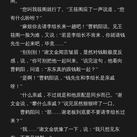
阁。
“您叫我筱阁就行了。”王筱阁应了一声说道，“您
有什么吩咐？”
“麻烦你去请李组长来一趟吧！”曹鹤阳说。见王
筱阁一脸为难，又说：“若是李组长不肯来，你就请钱
先生一起来吧，毕竟……”
“别别别！”谢文金闻言皱眉，显然对钱毅极度反
感，说，“你可别把他一起叫来。”说完这句，他看向
曹鹤阳，问道：“东东真的跟钱毅一起？”
“是啊！”曹鹤阳说，“钱先生和李组长是亲戚
呀！”
“什么亲戚，不过就是和他原配是同乡而已。”谢
文金说，“攀什么亲戚？”说完居然狠狠啐了一口。
曹鹤阳问：“那……谢老板到底要不要请李组长过
来？”
“我……”谢文金犹豫了一下，说：“我只想见东