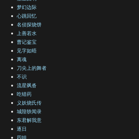
梦幻边际
心跳回忆
名侦探烧饼
上善若水
曹记鉴宝
见字如晤
离魂
刀尖上的舞者
不识
流星飒沓
吃错药
义妖烧氏传
城隍轶闻录
东君解我意
逐日
四姐