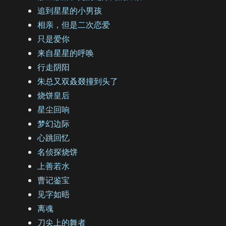
追到星星的小男孩
相亲，但是二次恋爱
只是爱你
来自星星的呼唤
行走阴阳
朱总又双叒叕撞到头了
烧饼皇后
星尘回响
梦幻边际
心跳回忆
名侦探烧饼
上善若水
曹记鉴宝
见字如晤
离魂
刀尖上的舞者