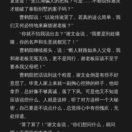
复述道：“走江湖骗人的把戏？可是……不都说你通灵
才能破了泰勒别墅的案子吗？”
曹鹤阳说：“以讹传讹罢了。若真的这么简单，我
们又何必特地来麻烦谢老板？”
“你就不怕我说出去？”谢文金说，“我要是到处嚷
嚷，你的名声和生意就都完了！”
曹鹤阳继续摇头，说：“断人财路如杀人父母，我
和谢老板无冤无仇，更不是同行，谢老板应该不至于
要杀我父母吧！”
曹鹤阳把话说到这个程度，谢文金倒是有些不好
意思了。毕竟人家上来就一副掏心挖肺的样子，他却
拿乔，总好像不够真诚，落了下风。可是他又不知道
应该说些什么。人就是这样，听了对方这样一个大秘
密，自己要是不说点什么，总觉得心中有些愧疚，无
处排遣。
“算了算了！”谢文金说，“你们想问什么，就问