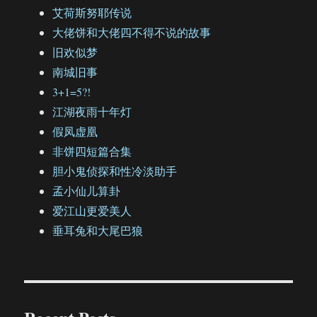
艾荷斯努耶传说
大佬饼和大佬四不得不说的故事
旧欢似梦
南城旧事
3+1=5?!
江湖夜雨十年灯
假凤虚凰
非饼四短篇合集
胆小鬼侦探和性冷淡助手
孟小仙儿算卦
爱江山更爱美人
垂耳兔和大尾巴狼