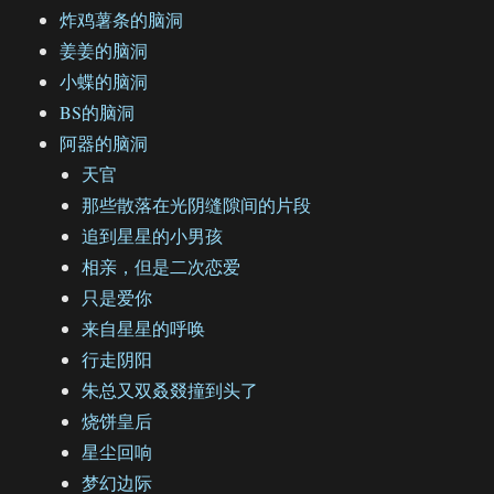
炸鸡薯条的脑洞
姜姜的脑洞
小蝶的脑洞
BS的脑洞
阿器的脑洞
天官
那些散落在光阴缝隙间的片段
追到星星的小男孩
相亲，但是二次恋爱
只是爱你
来自星星的呼唤
行走阴阳
朱总又双叒叕撞到头了
烧饼皇后
星尘回响
梦幻边际