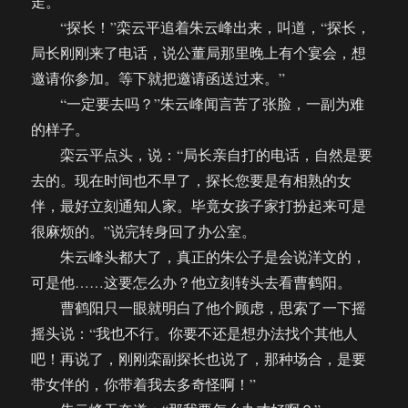
走。
“探长！”栾云平追着朱云峰出来，叫道，“探长，
局长刚刚来了电话，说公董局那里晚上有个宴会，想
邀请你参加。等下就把邀请函送过来。”
“一定要去吗？”朱云峰闻言苦了张脸，一副为难
的样子。
栾云平点头，说：“局长亲自打的电话，自然是要
去的。现在时间也不早了，探长您要是有相熟的女
伴，最好立刻通知人家。毕竟女孩子家打扮起来可是
很麻烦的。”说完转身回了办公室。
朱云峰头都大了，真正的朱公子是会说洋文的，
可是他……这要怎么办？他立刻转头去看曹鹤阳。
曹鹤阳只一眼就明白了他个顾虑，思索了一下摇
摇头说：“我也不行。你要不还是想办法找个其他人
吧！再说了，刚刚栾副探长也说了，那种场合，是要
带女伴的，你带着我去多奇怪啊！”