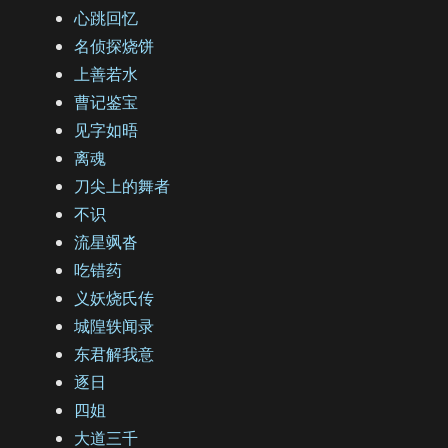
心跳回忆
名侦探烧饼
上善若水
曹记鉴宝
见字如晤
离魂
刀尖上的舞者
不识
流星飒沓
吃错药
义妖烧氏传
城隍轶闻录
东君解我意
逐日
四姐
大道三千