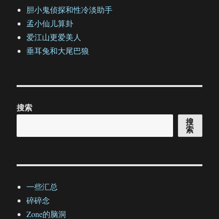
胆小鬼侦探和性冷淡助手
孟小仙儿算卦
爱江山更爱美人
垂耳兔和大尾巴狼
搜索
搜
索
一些汇总
碎碎念
Zone的脑洞