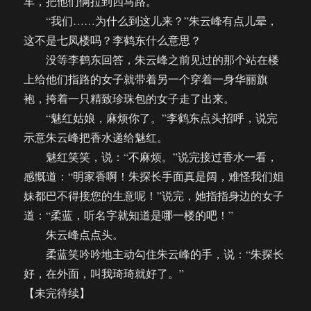
车，把他们俩拉到四马路。
“我们……为什么到这儿来？”朱云峰有点儿晕，
这不是七凤楼吗？李鹤东什么意思？
没等李鹤东回答，朱云峰之前见过的那个站在楼
上给他们指路的女子就带着另一个穿着一身华丽旗
袍，挎着一只精致珍珠包的女子走了出来。
“魅红姑娘，麻烦你了。”李鹤东点头招呼，说完
示意朱云峰把香水递给魅红。
魅红笑笑，说：“不麻烦。”说完接过香水一看，
感慨道：“明家香啊！朱探长手面真是阔，难怪我们姐
妹都巴不得接您的生意呢！”说完，她指指身边的女子
道：“柔蓝，听名字就知道是哪一楼的吧！”
朱云峰点点头。
柔蓝笑吟吟地主动勾住朱云峰的手，说：“朱探长
好，在外面，叫我琦琦就好了。”
【未完待续】