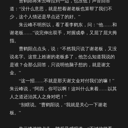
曹鹤阳将朱云峰拉到一边，也压低了声音回答
道：“没什么意思，就是想着谢老板也算帮了我们不
少，这个人情还是早点还了的好。”
朱云峰不明所以，看了看李鹤东，问：“他……和
谢老板……”说完伸出双手，对握成拳，又屈了屈大拇
指。
曹鹤阳点点头，说：“不然我只说了谢老板，又没
说名字。这世上姓谢的老板多了，他怎么知道我说的
是谁？会那么回答，只说明他脑子想的，就是谢文
金。”
“这一招……不就是那天谢文金对付我们的嘛！”
朱云峰说，“阿四，你可以啊！这叫什么来着……以其
人之道还治其人之身对吧！”
“别瞎说。”曹鹤阳说，“我就是关心一下谢老
板。”