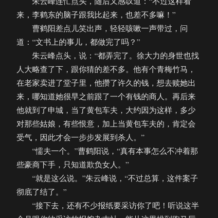
朱云峰连忙点头，随后又感叹道：“不过这样看
来，李鹤东的脑子跟我比起来，也差不多嘛！”
曹鹤阳差点儿笑出声，轻轻咳嗽一声带过，问
道：“文书上的事儿，都做完了吗？”
朱云峰点头，说：“都弄完了。徐大力的身世也找
人大略查了下，跟你猜的差不多。他有个青梅竹马，
在老家卖进了堂子里，他攒了许久的钱，想去赎她出
来，哪知道她很早之前跟了一个有钱的商人。再后来
他就到了申城，当了黄包车夫，大约因为这样，多少
对那些姑娘，有些恨意，加上当黄包车夫的，肯定会
受气，因此才会一步步发展到杀人。”
“懦夫一个。”曹鹤阳说，“真有本事怎么不冲着那
些豪商下手，只知道欺负女人。”
“就是这么说。”朱云峰说，“不过总算，这件案子
彻底了结了。”
“接下去，还有不少报纸要采访你了吧！听说这半