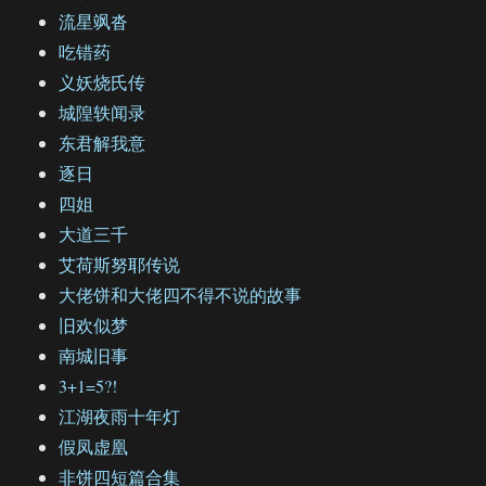
流星飒沓
吃错药
义妖烧氏传
城隍轶闻录
东君解我意
逐日
四姐
大道三千
艾荷斯努耶传说
大佬饼和大佬四不得不说的故事
旧欢似梦
南城旧事
3+1=5?!
江湖夜雨十年灯
假凤虚凰
非饼四短篇合集