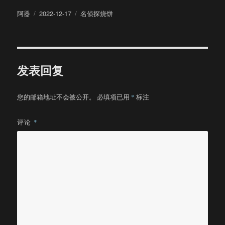
作
发
分
阿器
2022-12-17
名侦探烧饼
者
布
类
于
发表回复
您的邮箱地址不会被公开。
必填项已用
*
标注
评论
*