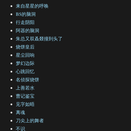
来自星星的呼唤
BS的脑洞
行走阴阳
阿器的脑洞
朱总又双叒叕撞到头了
烧饼皇后
星尘回响
梦幻边际
心跳回忆
名侦探烧饼
上善若水
曹记鉴宝
见字如晤
离魂
刀尖上的舞者
不识