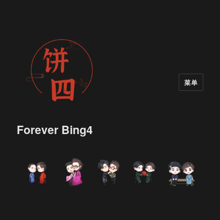
菜单
Forever Bing4