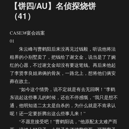
【饼四/AU】名侦探烧饼
（41）
CASE3#宴会凶案
01
朱云峰与曹鹤阳后来没再见过钱毅，听说他将法
租界的小别墅卖了，把钱给了谢文金，说当是了了婉
红的心愿，不过谢文金却没有要这笔钱。再后来他起
了李贤李良姐弟俩的骨灰，一路北上，想将他们俩安
葬在故土。
“如今这个情势，说不定就是有去无回啊！”李鹤
东说起这些事儿的时候，还在不停感慨，“我只是想不
通，他明知道二太太是自杀的，为什么就是不肯承认
呢！还一定要折腾出这么些事儿来！”
“不愿意接受吧！”曹鹤阳说，“他原配太太难产而