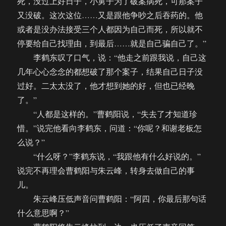
死，没过上好日子，小舅子为了破案病死，可那案子
又没破。这次这位……又是跟他争吵之后吞药的。他
或者是没办法接受三个人都因为自己而死，所以就不
停要给自己找理由，到最后……就是自己骗自己了。”
李鹤东叹了口气，说：“他走之前跟我说，自己这
几年心心念念的都想破了那个案子，结果自己日子没
过好。二太太没了，他才想到她的好，但也已经晚
了。”
“人都是这样的。”曹鹤阳说，“失去了才知道珍
惜。”说完他看向李鹤东，问道：“你呢？和谢老板怎
么说？”
“什么呀？”李鹤东说，“我跟他有什么好说的。”
说完不再理会曹鹤阳与朱云峰，转身去做自己的事
儿。
朱云峰压低声音问曹鹤阳：“阿四，你最后那句话
什么意思啊？”