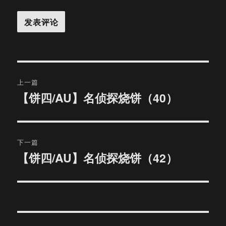
文
上一篇
章
【饼四/AU】名侦探烧饼（40）
上
篇
导
文
航
章：
下一篇
【饼四/AU】名侦探烧饼（42）
下
篇
文
章：