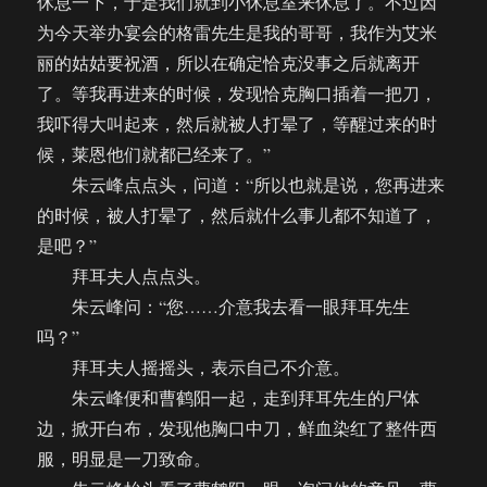
休息一下，于是我们就到小休息室来休息了。不过因
为今天举办宴会的格雷先生是我的哥哥，我作为艾米
丽的姑姑要祝酒，所以在确定恰克没事之后就离开
了。等我再进来的时候，发现恰克胸口插着一把刀，
我吓得大叫起来，然后就被人打晕了，等醒过来的时
候，莱恩他们就都已经来了。”
朱云峰点点头，问道：“所以也就是说，您再进来
的时候，被人打晕了，然后就什么事儿都不知道了，
是吧？”
拜耳夫人点点头。
朱云峰问：“您……介意我去看一眼拜耳先生
吗？”
拜耳夫人摇摇头，表示自己不介意。
朱云峰便和曹鹤阳一起，走到拜耳先生的尸体
边，掀开白布，发现他胸口中刀，鲜血染红了整件西
服，明显是一刀致命。