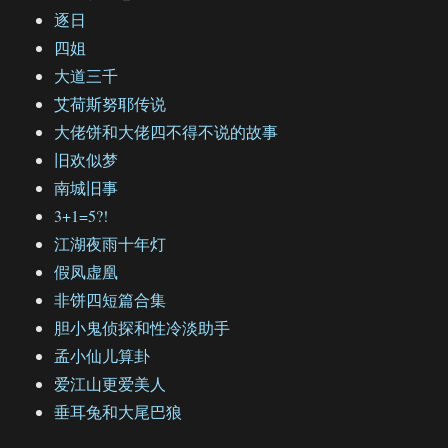
逐日
四姐
大道三千
艾荷斯努耶传说
大佬饼和大佬四不得不说的故事
旧欢似梦
南城旧事
3+1=5?!
江湖夜雨十年灯
假凤虚凰
非饼四短篇合集
胆小鬼侦探和性冷淡助手
孟小仙儿算卦
爱江山更爱美人
垂耳兔和大尾巴狼