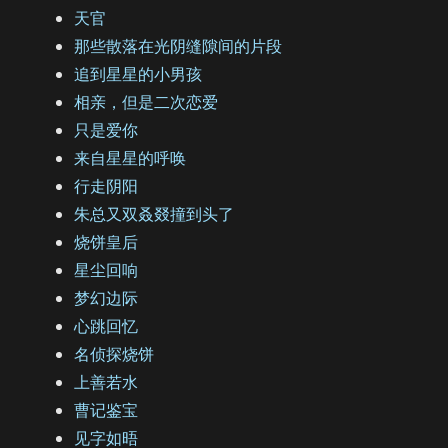
天官
那些散落在光阴缝隙间的片段
追到星星的小男孩
相亲，但是二次恋爱
只是爱你
来自星星的呼唤
行走阴阳
朱总又双叒叕撞到头了
烧饼皇后
星尘回响
梦幻边际
心跳回忆
名侦探烧饼
上善若水
曹记鉴宝
见字如晤