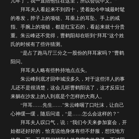
几年了，我一直陪他住在这里，所以会说中文。”
拜耳夫人看起来不到四十，烫着如今申城最时髦
的卷发，脖子上的项链、耳垂上的耳坠、手上的戒
指、手腕上的项链，都是红宝石的，看起来就十分贵
重。朱云峰还不觉得，曹鹤阳却在听到“拜耳”这个姓
氏的时候有了些许猜测。
“是占了跑马厅三分之一股份的拜耳家吗？”曹鹤
阳问。
拜耳夫人略有些矜持地点点头。
朱云峰到底才回申城没多久，对于这些洋人的事
儿还不是很清楚，这会儿听曹鹤阳说了，这才反应过
来躺在沙发上的人到底是个怎样的大商人。
“拜耳……先生……”朱云峰咽了口吐沫，让自己
心神缓一缓，随后问道，“是……怎么会这样的？”
拜耳夫人叹口气，说：“我们今天来参加宴会，开
始都还好好的，恰克说他身体有些不舒服，想找地方