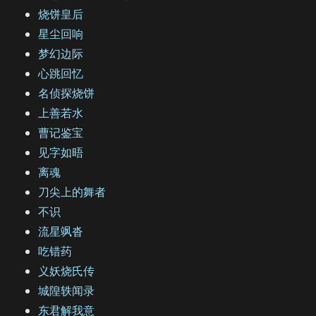
烧饼皇后
星尘回响
梦幻边际
心跳回忆
名侦探烧饼
上善若水
曹记鉴宝
见字如晤
离魂
刀尖上的舞者
不识
流星飒沓
吃错药
义妖烧氏传
城隍轶闻录
东君解我意