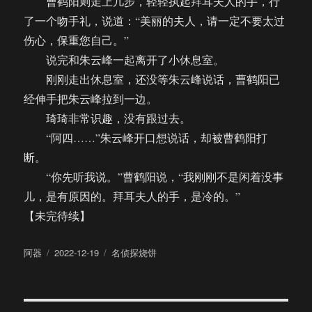
曹鹤阳则走上几步，轻轻执起拜耳夫人的手，行
了一个吻手礼，说道：“美丽的夫人，请一定不要太过
伤心，保重您自己。”
说完和朱云峰一起离开了小休息室。
刚刚走出休息室，还没等朱云峰说话，曹鹤阳已
经伸手把朱云峰拉到一边。
琦琦非常识趣，没有跟过去。
“阿四……”朱云峰开口想说话，却被曹鹤阳打
断。
“你先听我说。”曹鹤阳说，“我刚刚不是闲着没事
儿，是有原因的。拜耳夫人的手，是冷的。”
【未完待续】
作
发
分
阿器
2022-12-19
名侦探烧饼
者
布
类
于