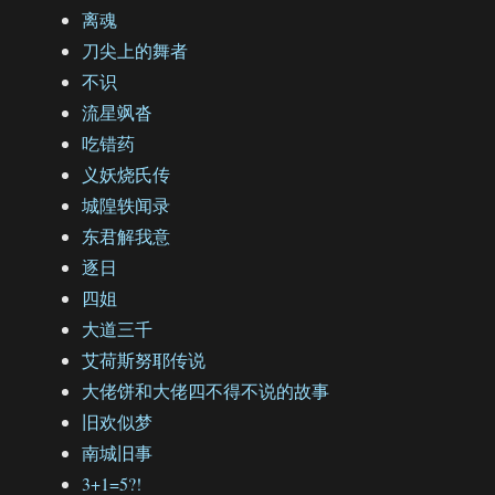
离魂
刀尖上的舞者
不识
流星飒沓
吃错药
义妖烧氏传
城隍轶闻录
东君解我意
逐日
四姐
大道三千
艾荷斯努耶传说
大佬饼和大佬四不得不说的故事
旧欢似梦
南城旧事
3+1=5?!