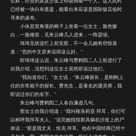
生辉，昂贵的真皮沙发上仰面倒着一个人。这人此时
已经被一块白布遮盖，能看出来应该是国际饭店临时
寻来的桌布。
小休息室角落的椅子上坐着一位女士，脸色惨
白，一脸倦容，见朱云峰几人进来，一阵瑟缩。
琦琦见状连忙上前安慰，不一会儿她有些惊喜
道：“您的中文原来说得这么好。”
听琦琦这么说，朱云峰与曹鹤阳二人上前进行了
自我介绍，没想到这位女士居然听说过他们。
“我知道你们。”女士说，“朱云峰探长，是刚刚上
任的非常能干的探长。曹先生，是著名的通灵师，我
听说过你们的名字。”
朱云峰与曹鹤阳二人各自谦虚几句。
那女士自我介绍道：“我叫格洛莉亚·拜耳，你们可
以称呼我拜耳夫人。”说完她指指那具躺在沙发上的尸
体说：“那是我丈夫，恰克·拜耳。他在中国经商已经十