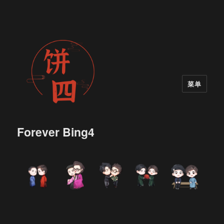
菜单
Forever Bing4