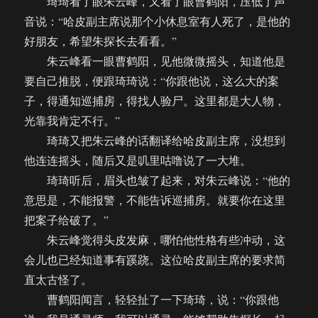
琦琦看了眼朱云峰，又看了眼曹鹤阳，压低了声
音说：“哈皮副主席说那个小休息室有人死了，是他的
好朋友，希望朱探长去看看。”
朱云峰看一眼曹鹤阳，见他微微摇头，知道他是
要自己推脱，便跟琦琦说：“你跟他说，这么大的案
子，得通知巡捕房，得找人验尸。这里都是大人物，
光靠我肯定不行。”
琦琦又把朱云峰的话翻译给哈皮副主席，没想到
他连连摇头，随后又是叽里咕噜说了一大堆。
琦琦听后，眉头也皱了起来，对朱云峰说：“他的
意思是，不能报警，不能告诉巡捕房。就要你在这里
把案子给破了。”
朱云峰觉得头皮发麻，哪怕他性格有些冲动，这
会儿也已经知道事有蹊跷。这位哈皮副主席的要求简
直太古怪了。
曹鹤阳闻言，轻轻扯了一下琦琦，说：“你跟他