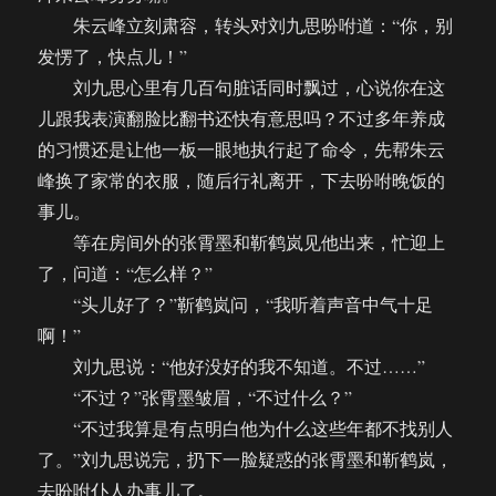
朱云峰立刻肃容，转头对刘九思吩咐道：“你，别
发愣了，快点儿！”
刘九思心里有几百句脏话同时飘过，心说你在这
儿跟我表演翻脸比翻书还快有意思吗？不过多年养成
的习惯还是让他一板一眼地执行起了命令，先帮朱云
峰换了家常的衣服，随后行礼离开，下去吩咐晚饭的
事儿。
等在房间外的张霄墨和靳鹤岚见他出来，忙迎上
了，问道：“怎么样？”
“头儿好了？”靳鹤岚问，“我听着声音中气十足
啊！”
刘九思说：“他好没好的我不知道。不过……”
“不过？”张霄墨皱眉，“不过什么？”
“不过我算是有点明白他为什么这些年都不找别人
了。”刘九思说完，扔下一脸疑惑的张霄墨和靳鹤岚，
去吩咐仆人办事儿了。