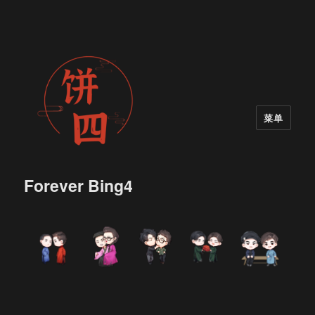
菜单
Forever Bing4