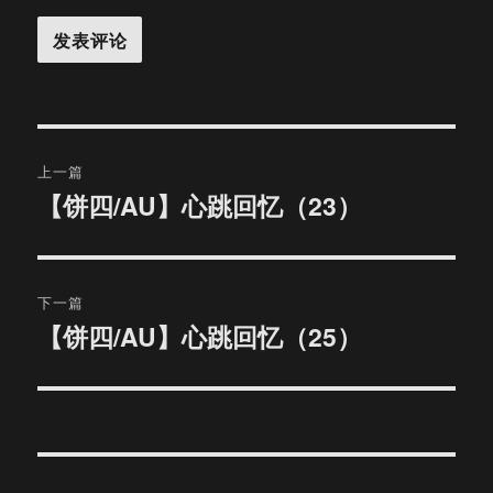
文
上一篇
章
【饼四/AU】心跳回忆（23）
上
篇
导
文
航
章：
下一篇
【饼四/AU】心跳回忆（25）
下
篇
文
章：