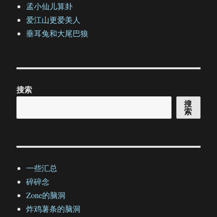
孟小仙儿算卦
爱江山更爱美人
垂耳兔和大尾巴狼
搜索
搜
索
一些汇总
碎碎念
Zone的脑洞
炸鸡薯条的脑洞