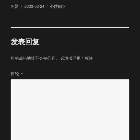
作
发
分
阿器
2023-02-24
心跳回忆
者
布
类
于
发表回复
您的邮箱地址不会被公开。
必填项已用
*
标注
评论
*