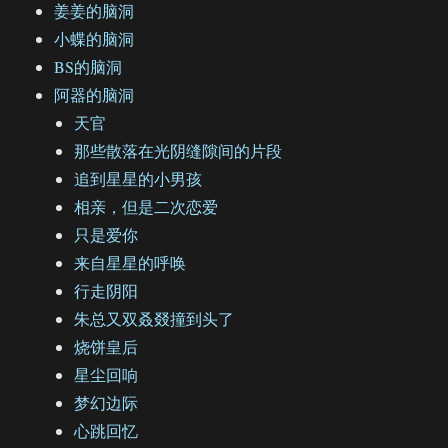
姜姜的脑洞
小蝶的脑洞
BS的脑洞
阿器的脑洞
天官
那些散落在光阴缝隙间的片段
追到星星的小男孩
相亲，但是二次恋爱
只是爱你
来自星星的呼唤
行走阴阳
朱总又双叒叕撞到头了
烧饼皇后
星尘回响
梦幻边际
心跳回忆