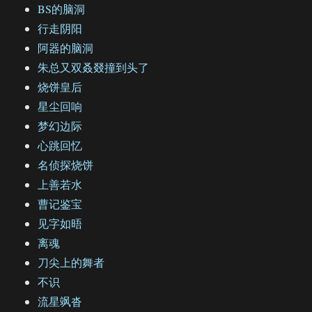
BS的脑洞
行走阴阳
阿器的脑洞
朱总又双叒叕撞到头了
烧饼皇后
星尘回响
梦幻边际
心跳回忆
名侦探烧饼
上善若水
曹记鉴宝
见字如晤
离魂
刀尖上的舞者
不识
流星飒沓