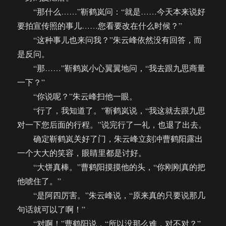
“那什么……”靳鹤岚问：“就是……今天本来说好
要拍宣传照的事儿……您看要改在什么时候？”
“这种事儿也来问我？”朱云峰依然没有回答，而
是反问。
“那……”靳鹤岚小心翼翼地问，“我去跟九思商量
一下？”
“你说呢？”朱云峰扫他一眼。
“行了，我知道了。”靳鹤岚说，“我这就去跟九思
对一下您后面的行程。”说完行了一礼，也退了出去。
确定靳鹤岚关好了门，朱云峰立刻冲曹鹤阳露出
一个大大的笑容，眼睛里都是讨好。
“大饼真棒。”曹鹤阳摸摸他的头，“你刚刚真的把
他唬住了。”
“是阿四厉害。”朱云峰说，“原来真的只要说那几
句话就可以了啊！”
“对啊！”曹鹤阳说，“所以没那么难，对不对？”