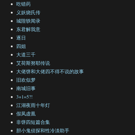
吃错药
义妖烧氏传
城隍轶闻录
东君解我意
逐日
四姐
大道三千
艾荷斯努耶传说
大佬饼和大佬四不得不说的故事
旧欢似梦
南城旧事
3+1=5?!
江湖夜雨十年灯
假凤虚凰
非饼四短篇合集
胆小鬼侦探和性冷淡助手