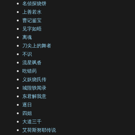
名侦探烧饼
上善若水
曹记鉴宝
见字如晤
离魂
刀尖上的舞者
不识
流星飒沓
吃错药
义妖烧氏传
城隍轶闻录
东君解我意
逐日
四姐
大道三千
艾荷斯努耶传说