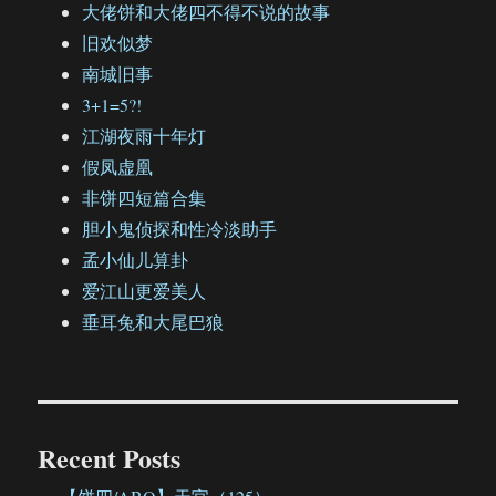
大佬饼和大佬四不得不说的故事
旧欢似梦
南城旧事
3+1=5?!
江湖夜雨十年灯
假凤虚凰
非饼四短篇合集
胆小鬼侦探和性冷淡助手
孟小仙儿算卦
爱江山更爱美人
垂耳兔和大尾巴狼
Recent Posts