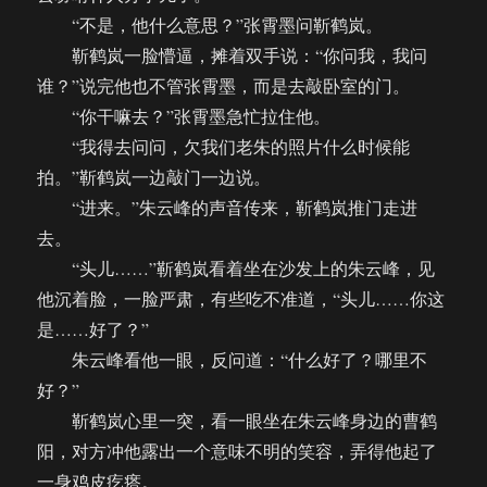
“不是，他什么意思？”张霄墨问靳鹤岚。
靳鹤岚一脸懵逼，摊着双手说：“你问我，我问
谁？”说完他也不管张霄墨，而是去敲卧室的门。
“你干嘛去？”张霄墨急忙拉住他。
“我得去问问，欠我们老朱的照片什么时候能
拍。”靳鹤岚一边敲门一边说。
“进来。”朱云峰的声音传来，靳鹤岚推门走进
去。
“头儿……”靳鹤岚看着坐在沙发上的朱云峰，见
他沉着脸，一脸严肃，有些吃不准道，“头儿……你这
是……好了？”
朱云峰看他一眼，反问道：“什么好了？哪里不
好？”
靳鹤岚心里一突，看一眼坐在朱云峰身边的曹鹤
阳，对方冲他露出一个意味不明的笑容，弄得他起了
一身鸡皮疙瘩。