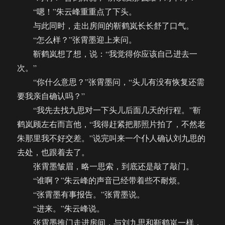
“嗯！”朱云峰重重点了下头。
与此同时，走出房间的靳鹤岚长长舒了口气。
“怎么样？”张霄墨迎上来问。
靳鹤岚想了想，说：“我觉得你应该自己进去一
次。”
“你什么意思？”张霄墨问，“头儿有没有恢复还需
要我亲自确认吗？”
“我先去找九思对一下头儿后面几天的行程。”靳
鹤岚顾左右而言他，“我得赶紧把那照片拍了，不然老
朱那里我不好交差。”说完叫来一个仆人确认刘九思的
去处，也跟着去了。
张霄墨皱眉，略一思索，到底还是敲了敲门。
“谁啊？”朱云峰的声音已经带着些不耐烦。
“张霄墨有事报告。”张霄墨说。
“进来。”朱云峰说。
张霄墨推门走进房间，与刘九思和靳鹤岚一样，