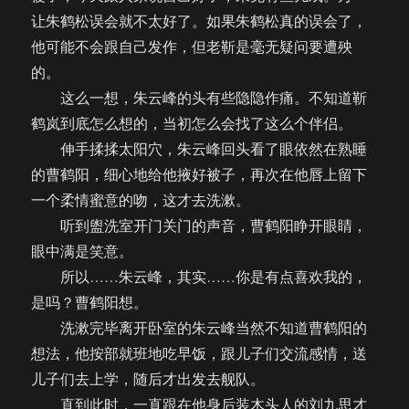
让朱鹤松误会就不太好了。如果朱鹤松真的误会了，
他可能不会跟自己发作，但老靳是毫无疑问要遭殃
的。
这么一想，朱云峰的头有些隐隐作痛。不知道靳
鹤岚到底怎么想的，当初怎么会找了这么个伴侣。
伸手揉揉太阳穴，朱云峰回头看了眼依然在熟睡
的曹鹤阳，细心地给他掖好被子，再次在他唇上留下
一个柔情蜜意的吻，这才去洗漱。
听到盥洗室开门关门的声音，曹鹤阳睁开眼睛，
眼中满是笑意。
所以……朱云峰，其实……你是有点喜欢我的，
是吗？曹鹤阳想。
洗漱完毕离开卧室的朱云峰当然不知道曹鹤阳的
想法，他按部就班地吃早饭，跟儿子们交流感情，送
儿子们去上学，随后才出发去舰队。
直到此时，一直跟在他身后装木头人的刘九思才