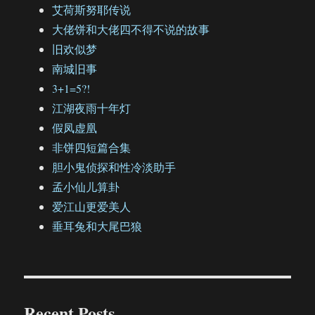
艾荷斯努耶传说
大佬饼和大佬四不得不说的故事
旧欢似梦
南城旧事
3+1=5?!
江湖夜雨十年灯
假凤虚凰
非饼四短篇合集
胆小鬼侦探和性冷淡助手
孟小仙儿算卦
爱江山更爱美人
垂耳兔和大尾巴狼
Recent Posts