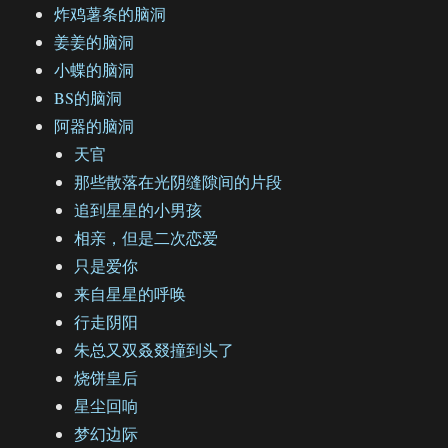
炸鸡薯条的脑洞
姜姜的脑洞
小蝶的脑洞
BS的脑洞
阿器的脑洞
天官
那些散落在光阴缝隙间的片段
追到星星的小男孩
相亲，但是二次恋爱
只是爱你
来自星星的呼唤
行走阴阳
朱总又双叒叕撞到头了
烧饼皇后
星尘回响
梦幻边际