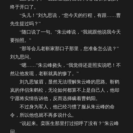
终于开口了。
“头儿！”刘九思说，“您今天的行程，有跟……曹
先生提过吗？”
“随口说了一句。”朱云峰说，“我就跟他说我今天
要拍照。”
“那等会儿老靳家那口子那里，您准备怎么说？”
刘九思问。
“嗯……”朱云峰挠头，“我觉得还是照实说吧！不
然让他发现，老靳就真的惨了。”
刘九思皱眉，显然无法理解朱云峰的思路。靳鹤
岚的伴侣朱鹤松，无论如何都算不上是自己人，他却
宁愿将实情告诉他，反而选择瞒着曹鹤阳。
不过身为军人，他已经习惯了服从朱云峰的命
令，所以他也就不再多说什么。
“说起来。栾医生那里打过招呼了没有？”朱云峰
问。