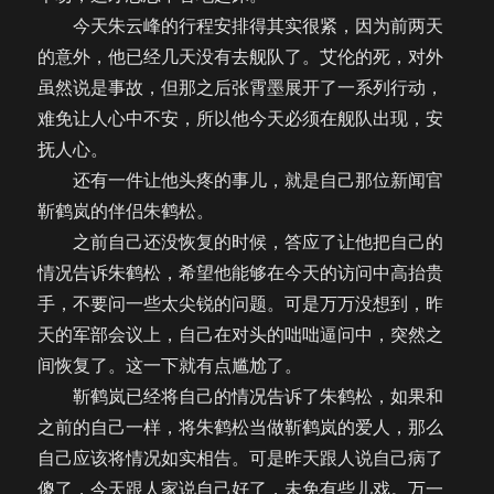
今天朱云峰的行程安排得其实很紧，因为前两天
的意外，他已经几天没有去舰队了。艾伦的死，对外
虽然说是事故，但那之后张霄墨展开了一系列行动，
难免让人心中不安，所以他今天必须在舰队出现，安
抚人心。
还有一件让他头疼的事儿，就是自己那位新闻官
靳鹤岚的伴侣朱鹤松。
之前自己还没恢复的时候，答应了让他把自己的
情况告诉朱鹤松，希望他能够在今天的访问中高抬贵
手，不要问一些太尖锐的问题。可是万万没想到，昨
天的军部会议上，自己在对头的咄咄逼问中，突然之
间恢复了。这一下就有点尴尬了。
靳鹤岚已经将自己的情况告诉了朱鹤松，如果和
之前的自己一样，将朱鹤松当做靳鹤岚的爱人，那么
自己应该将情况如实相告。可是昨天跟人说自己病了
傻了，今天跟人家说自己好了，未免有些儿戏。万一