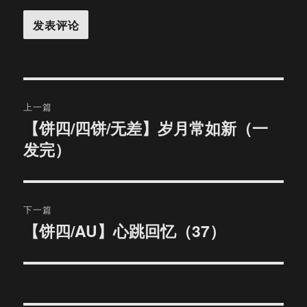
文
上一篇
章
【饼四/四饼/无差】岁月常如新（一
上
发完）
篇
导
文
航
章：
下一篇
【饼四/AU】心跳回忆（37）
下
篇
文
章：