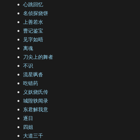
心跳回忆
名侦探烧饼
上善若水
曹记鉴宝
见字如晤
离魂
刀尖上的舞者
不识
流星飒沓
吃错药
义妖烧氏传
城隍轶闻录
东君解我意
逐日
四姐
大道三千