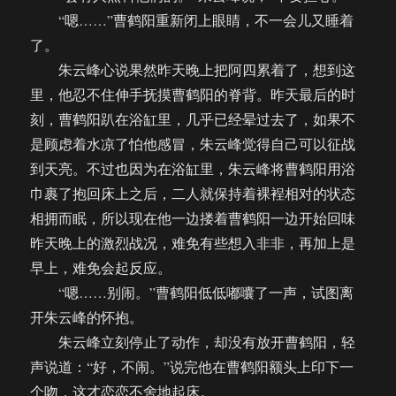
“嗯……”曹鹤阳重新闭上眼睛，不一会儿又睡着
了。
朱云峰心说果然昨天晚上把阿四累着了，想到这
里，他忍不住伸手抚摸曹鹤阳的脊背。昨天最后的时
刻，曹鹤阳趴在浴缸里，几乎已经晕过去了，如果不
是顾虑着水凉了怕他感冒，朱云峰觉得自己可以征战
到天亮。不过也因为在浴缸里，朱云峰将曹鹤阳用浴
巾裹了抱回床上之后，二人就保持着裸裎相对的状态
相拥而眠，所以现在他一边搂着曹鹤阳一边开始回味
昨天晚上的激烈战况，难免有些想入非非，再加上是
早上，难免会起反应。
“嗯……别闹。”曹鹤阳低低嘟囔了一声，试图离
开朱云峰的怀抱。
朱云峰立刻停止了动作，却没有放开曹鹤阳，轻
声说道：“好，不闹。”说完他在曹鹤阳额头上印下一
个吻，这才恋恋不舍地起床。