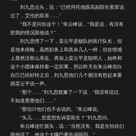
刘九思点头，说：“已经拜托他跟高副院长那里说
过了，艾伦的双亲……”
“我不是问你这个！”朱云峰说，“我是说，有没有
把我的情况跟他说？”
刘九思愣了一下，栾云平是舰队的医疗队长，但
是他来得晚，虽然职务上和其余几人一样，但在情感
上显然没那么亲近。再加上栾云平是聪明人，始终和
这个小团体保持着一定距离，所以昨天在朱云峰坦白
自己已经好转之后，刘九思他们几个都没有想起来要
跟栾云平说一声。
“那个……”刘九思犹豫了一下说，“我没有说过。
不知道墨墨他们……”
“那估计他们也不会说的。”朱云峰说。
“头儿……您是想告诉栾医生？”刘九思问。
朱云峰连忙摇头，说：“当然没有。我是生怕你们
跟他说了，他这个大嘴巴要告诉阿四。”