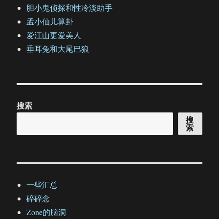
胆小鬼侦探和性冷淡助手
孟小仙儿算卦
爱江山更爱美人
垂耳兔和大尾巴狼
搜索
搜
索
一些汇总
碎碎念
Zone的脑洞