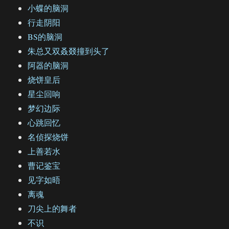
小蝶的脑洞
行走阴阳
BS的脑洞
朱总又双叒叕撞到头了
阿器的脑洞
烧饼皇后
星尘回响
梦幻边际
心跳回忆
名侦探烧饼
上善若水
曹记鉴宝
见字如晤
离魂
刀尖上的舞者
不识