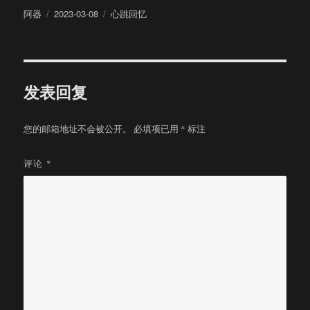
作
发
分
阿器
2023-03-08
心跳回忆
者
布
类
于
发表回复
您的邮箱地址不会被公开。
必填项已用
*
标注
评论
*