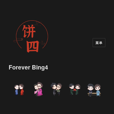
菜单
Forever Bing4