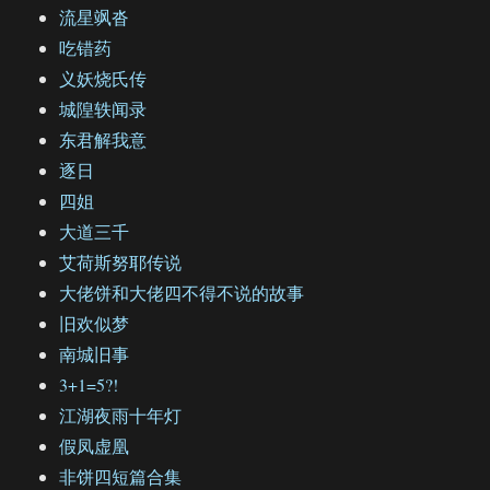
流星飒沓
吃错药
义妖烧氏传
城隍轶闻录
东君解我意
逐日
四姐
大道三千
艾荷斯努耶传说
大佬饼和大佬四不得不说的故事
旧欢似梦
南城旧事
3+1=5?!
江湖夜雨十年灯
假凤虚凰
非饼四短篇合集