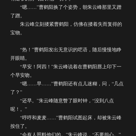
“嗯……”曹鹤阳换了个姿势，朝朱云峰那里又蹭
了蹭。
朱云峰立刻搂紧曹鹤阳，仿佛在搂着失而复得的
宝物。
“热！”曹鹤阳发出无意识的呓语，随后慢慢地睁
开眼睛。
“早安！阿四！”朱云峰说着在曹鹤阳唇上印下一
个早安吻。
“嗯……早……”曹鹤阳还有点儿迷糊，问，“几点
了？”
“还早。”朱云峰随意瞥了眼时钟，“没到八点
呢！。”
“哼哼和麦麦……”曹鹤阳试图起床，却被朱云峰
按住了。
“会有人照料他们的。”朱云峰说，“不要担心。”