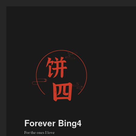
Forever Bing4
For the ones I love