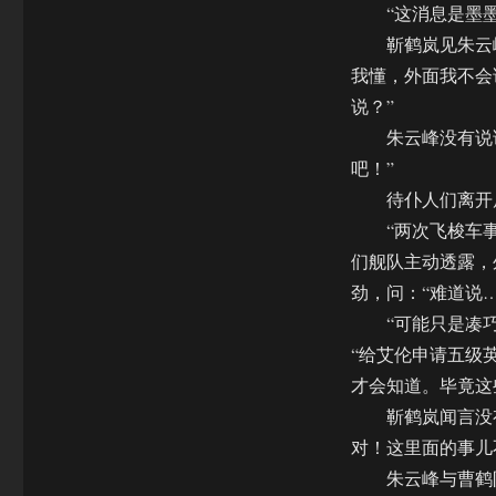
“这消息是墨墨透
靳鹤岚见朱云峰
我懂，外面我不会
说？”
朱云峰没有说话
吧！”
待仆人们离开后
“两次飞梭车事
们舰队主动透露，
劲，问：“难道说
“可能只是凑巧
“给艾伦申请五级
才会知道。毕竟这
靳鹤岚闻言没有
对！这里面的事儿
朱云峰与曹鹤阳