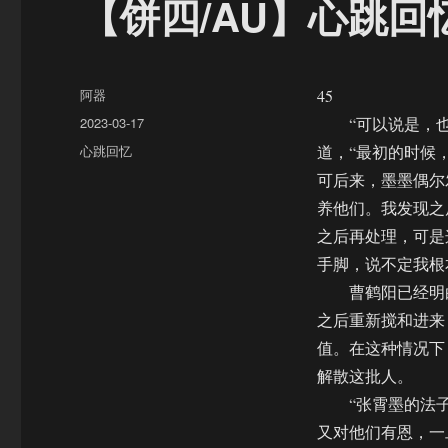
【饼四/AU】心跳回
作
阿器
45
者
发
2023-03-17
“可以说是，也
布
分
心跳回忆
道，“最初的时候
于
类
可后来，墨墨偶尔
养他们。我发现之
之后再处理，可是
手脚，说不定我根
曹鹤阳已经明白
之后重新搅和进来
值。在这种情况下
解散这批人。
“张霄墨的法子…
又对他们有恩，一