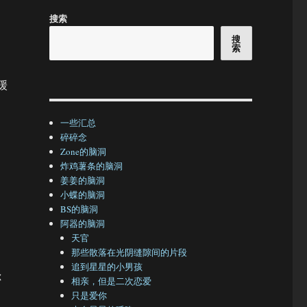
搜索
搜
索
缓
。
一些汇总
碎碎念
Zone的脑洞
炸鸡薯条的脑洞
姜姜的脑洞
小蝶的脑洞
BS的脑洞
阿器的脑洞
天官
那些散落在光阴缝隙间的片段
追到星星的小男孩
你
相亲，但是二次恋爱
只是爱你