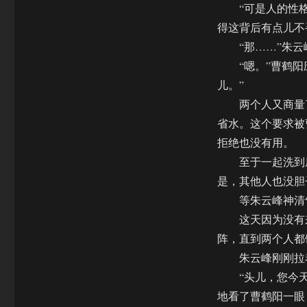
“可是人的性格有
得这背后有点儿不
“那……”朱云峰
“嗯。”曹鹤阳应
儿。”
两个人又商量了
省水。这个要求被
拒绝也没有用。
至于一起洗到底
是，其他人也没胆
等朱云峰神清气
这天因为没有来
阵，直到两个人都
朱云峰刚刚拉着
“头儿，您今天
地看了曹鹤阳一眼