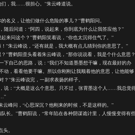
们，我……很担心。”朱云峰道说。
的名义，让他们做什么危险的事儿？”曹鹤阳问。
随后问道：“阿四，说起来，你到底为什么让我答应他？”
来问这个？”曹鹤阳笑着说，“你也太沉得住气了。”
”朱云峰说，“还有就是，我大概有点儿猜到你的意思了。”
”曹鹤阳歪头看着朱云峰说，“那你说说看，我是个什么意思？
下自己的思路，说：“我们不知道墨墨想干嘛，现在最好的办
不动，看看他要干嘛。所以你刚刚让我顺着他的意思，让他能够
对？”朱云峰说完，一副求表扬的样子。
说：“大概是这么个意思。只不过，张霄墨这个人……我总觉
…”
云峰问，“心思深沉？他刚来的时候，不是这样的。”
长。”曹鹤阳说，“常年陷在各种阴谋诡计里，人慢慢变得有
点头。