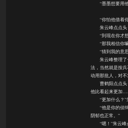
“墨墨想要用他
“你怕他借着你
朱云峰点点头，
“到现在你才想起
“那我相信你嘛！
“猜到我的意思？
朱云峰整理了一
法，当然就是按兵
动用那批人，对不
曹鹤阳点点头，
他比看起来更加…
“更加什么？”朱
“他是你的侦缉队
阴郁也正常。”
“嗯！”朱云峰