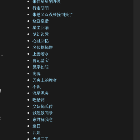
来自星星的呼唤
行走阴阳
朱总又双叒叕撞到头了
烧饼皇后
星尘回响
梦幻边际
心跳回忆
名侦探烧饼
上善若水
”
曹记鉴宝
见字如晤
离魂
刀尖上的舞者
不识
得
流星飒沓
吃错药
义妖烧氏传
城隍轶闻录
些
东君解我意
逐日
四姐
大道三千