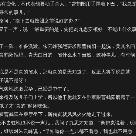
变化，不代表他要动手杀人。”曹鹤阳用手撑着下巴，“我总
寻常的事儿。”
问，“接下去就按照之前说好的办？”
了一声，说：“最重要的是，先把刘九思安顿好，不能出什么
一阵，准备洗漱。朱云峰强烈要求跟曹鹤阳一起洗，美其名曰
曹鹤阳拒绝，青天白日的，省什么水？当然，这种事儿，有时候
是不是真的省水，那就真的是天知道了。反正大将军说是就
子说不是呀！
爽地洗漱完毕，已经是中午了。
得及送儿子们上学，所以他干脆就又在卧室跟曹鹤阳磨蹭了一
饿了才“真的”起床吃饭。
曹鹤阳在餐厅坐下，靳鹤岚就风风火火地走了过来。
不去驻地也不说一声儿，我问了九思才知道。”靳鹤岚说着，玩
，继续对朱云峰说，“早知道你一点儿都不着急，我也就不用急