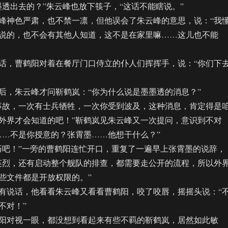
出去的？”朱云峰也放下筷子，“这话不能瞎说。”
神色严肃，也不禁一凛，但他误会了朱云峰的意思，说：“我
说的，也不会有其他人知道，这不是在家里嘛……这儿也不能
，曹鹤阳对着在餐厅门口侍立的仆人们挥挥手，说：“你们下
，朱云峰才问靳鹤岚：“你为什么说是墨墨透的消息？”
故，一次有士兵牺牲，一次你受到波及，这种消息，肯定得是
外界才会知道的吧！”靳鹤岚见朱云峰又一次提问，意识到不对
……不是你授意的？张霄墨……他想干什么？”
吧！”一旁的曹鹤阳连忙开口，重复了一遍早上张霄墨的说辞，
英烈，还有启动整个舰队的排查，都需要走公开的流程，所以外
些文件都是开放权限的。”
说话，他看看朱云峰又看看曹鹤阳，咬了咬唇，摇摇头说：“
不对！”
对视一眼，都没想到看起来有些不羁的靳鹤岚，居然如此敏