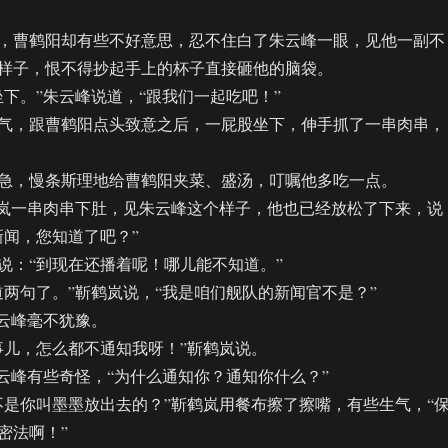
曹鹤阳却有些不好意思，忍不住白了朱云峰一眼，见他一副不
样子，恨不得抄起手上的杯子直接砸他的脑袋。
。”朱云峰说道，“跟我们一起吃吧！”
，跟曹鹤阳点头致意之后，一屁股坐下，伸手抓了一串肉串，
，慢条斯理地给曹鹤阳夹菜、盛汤，叮嘱他多吃一点。
岚一串肉串下肚，见朱云峰这个样子，他也已经放松了下来，说
新闻，您知道了吧？”
：“到现在还播着呢！哪儿能不知道。”
句了。”靳鹤岚说，“我是咱们舰队的新闻官不是？”
云峰毫不犹豫。
儿，怎么都不通知我呀！”靳鹤岚说。
峰有些奇怪，“为什么通知你？通知你什么？”
你叫墨墨放出去的？”靳鹤岚用餐布擦了擦嘴，有些生气，“
密法啊！”