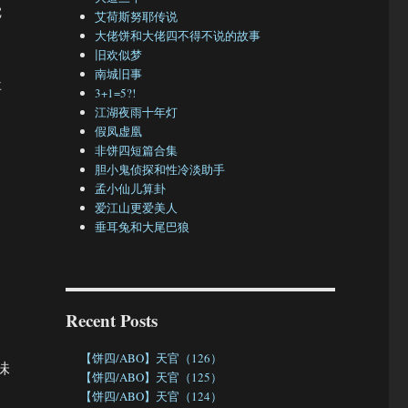
觉
艾荷斯努耶传说
大佬饼和大佬四不得不说的故事
旧欢似梦
南城旧事
事
3+1=5?!
江湖夜雨十年灯
假凤虚凰
非饼四短篇合集
胆小鬼侦探和性冷淡助手
孟小仙儿算卦
爱江山更爱美人
垂耳兔和大尾巴狼
Recent Posts
【饼四/ABO】天官（126）
味
【饼四/ABO】天官（125）
【饼四/ABO】天官（124）