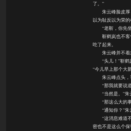
了。”
朱云峰脸皮厚，
以为耻反以为荣的
“老靳，你先坐下
靳鹤岚也不客气
吃了起来。
朱云峰并不着急
“头儿！”靳鹤
“今儿早上那个大
朱云峰点头，说
“那我就要说道两
“当然是。”朱
“那这么大的事
“通知你？”朱云
“这消息难道不是
密也不是这么个保