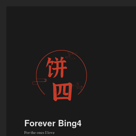
Forever Bing4
For the ones I love