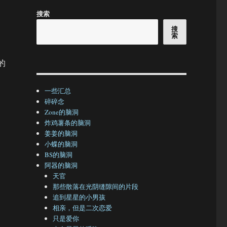
搜索
搜
索
的
一些汇总
碎碎念
Zone的脑洞
炸鸡薯条的脑洞
姜姜的脑洞
小蝶的脑洞
BS的脑洞
阿器的脑洞
天官
那些散落在光阴缝隙间的片段
追到星星的小男孩
相亲，但是二次恋爱
只是爱你