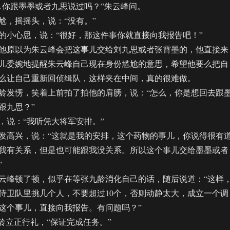
你跟墨墨或者九思说过吗？”朱云峰问。
，摇摇头，说：“没有。”
小心思，说：“很好，那这件事你就直接向我报告吧！”
原以为朱云峰会把这事儿交给刘九思或者张霄墨的，他直接来
儿委婉地提醒朱云峰自己现在身份尴尬的意思，希望他要么把自
么让自己重新回侦缉队，这样夹在中间，真的很难做。
发愣，笑着上前拍了拍他的肩膀，说：“怎么，你是想回去跟
跟九思？”
说：“我听凭大将军安排。”
高兴，说：“这就是我的安排，这个药物的事儿，你说得很有
我有关系，但是也可能跟我没关系。所以这个事儿交给墨墨或者
”
峰顿了顿，似乎在等张九龄消化自己的话，随后说道：“这样
侍卫队里挑几个人，不要超过10个，否则动静太大，成立一个调
这个事儿，直接向我报告。有问题吗？”
立正行礼，“保证完成任务。”