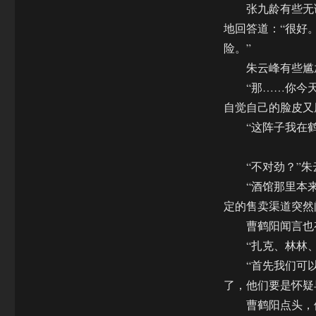
张九龄有些无语
地回答道：“很好
险。”
朱云峰有些尴尬
“那……你今天来
自觉自己的脸皮又
“这阵子我在鹤
“不对劲？”朱
“酒馆那里本来就
定的售卖渠道突然
曹鹤阳闻言也有
“扎克、林林、老
“首先我们可以排
了，他们要是怀疑
曹鹤阳点头，他