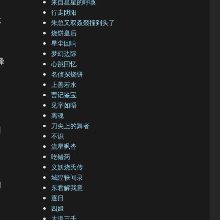
来自星星的呼唤
行走阴阳
危
朱总又双叒叕撞到头了
烧饼皇后
星尘回响
梦幻边际
峰
心跳回忆
名侦探烧饼
上善若水
曹记鉴宝
见字如晤
离魂
刀尖上的舞者
固
不识
流星飒沓
吃错药
义妖烧氏传
城隍轶闻录
期
东君解我意
逐日
四姐
大道三千