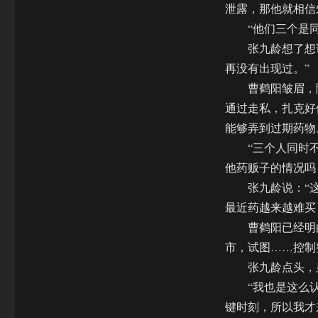
泄露，那他就相信
“他们三个是同
张九龄想了想说
再没有出现过。”
曹鹤阳皱眉，随
通过走私，扎克好
能够弄到过期药物
“三个人同时不见
他药贩子的情况吗
张九龄说：“这就
最近药越来越难买
曹鹤阳已经明白
市，试图……控制
张九龄点头，显
“我也是这么认为
键时刻，所以我才