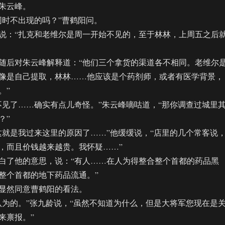
朱云峰。
时不出现的吗？”曹鹤阳问。
：“扎克和老维尔是周一开始不见的，至于林林，上周五之后
后对朱云峰解释道：“他们三个拿货的渠道各不相同。老维尔
像是自己提取，林林……他应该是个药剂师，或者有医学背景，
。”
了……确实有点儿奇怪。”朱云峰嘀咕道，“那你调查过城里
？”
是我过来这里的原因了……”他缓缓说，“店里的几个常客说
，而且价钱越来越贵。我怀疑……”
了他的意思，说：“有人……在人为得整合整个首都的药品黑
整个首都的地下药品流通。”
然同意曹鹤阳的看法。
的。”张九龄说，“虽然不知道为什么，但是大将军您现在是
来禀报。”