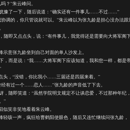
吗？”朱云峰问。
豫了一下，随后说道：“确实还有一件事儿……不过……”
协调的，你只管说就可以。”朱云峰以为张九龄是担心没办法跟
。
随即又点点头，说：“有件事儿，我觉得还是需要向大将军阁
峰示意张九龄坐到自己对面的单人沙发上。
，而是说：“我……大将军阁下应该知道，我和您一样，都是
”
头，“没错，你比我小……三届还是四届来着。”
经有过一个……恋人……”张九龄的声音低了下去。
，随即笑道：“虽然学院明文规定不让谈恋爱，不过那种年纪
。”
阳似笑非笑地看着朱云峰。
峰轻咳一声，疯狂给曹鹤阳使眼色，随后又连忙继续问张九龄，