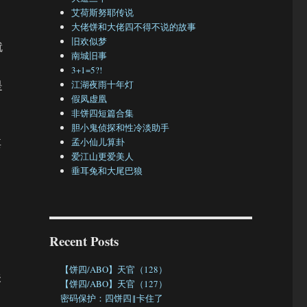
艾荷斯努耶传说
大佬饼和大佬四不得不说的故事
旧欢似梦
就
南城旧事
3+1=5?!
是
江湖夜雨十年灯
假凤虚凰
非饼四短篇合集
胆小鬼侦探和性冷淡助手
其
孟小仙儿算卦
爱江山更爱美人
垂耳兔和大尾巴狼
，
Recent Posts
【饼四/ABO】天官（128）
关
【饼四/ABO】天官（127）
密码保护：四饼四‖卡住了