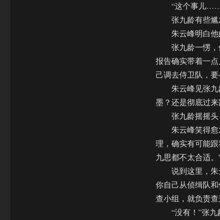
“这个事儿……
张九龄有些尴尬
朱云峰明白他的
张九龄一愣，他
报告确实带着一点
己调去侍卫队，要
朱云峰见张九龄
墨？还是彻底过来
张九龄摇摇头，
朱云峰笑得愈发
理，确实有可能跟
九思都不太合适。
说到这里，朱云
你自己从侦缉队和
查小组，就负责查
“没有！”张九龄