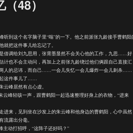
忆（48）
听到这个名字脑子里“嗡”的一下。他之前派张九龄接手曹鹤阳
他就把这件事儿给忘记了。
借调给刘九思用，张霄墨显然不会关心他的工作，九思……好
估计也不会主动问，再加上之前张九龄绕过他们俩跟自己直接汇
两人的忌讳，而自己……一会儿失忆一会儿爆炸一会儿刺杀……
起这件事儿了……
云峰居然有点心虚。
云峰轻咳一声，跟曹鹤阳一起迅速整理好身上的衣物，“进来
进来，见到坐在沙发上的朱云峰和他身边的曹鹤阳，心中虽然
有流露出分毫。
主动打招呼，“这阵子还好吗？”