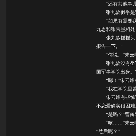
“还有其他事儿
张九龄似乎是犹
“如果有需要我
九思和张霄墨相处
张九龄摇摇头，
报告一下。”
“你说。”朱云
张九龄没有坐下
国军事学院出身。
“嗯！”朱云峰点
“我在学院里曾
朱云峰有些惊讶
不恋爱确实很困难
“是吗？”曹鹤
“咳……”朱云
“然后呢？”