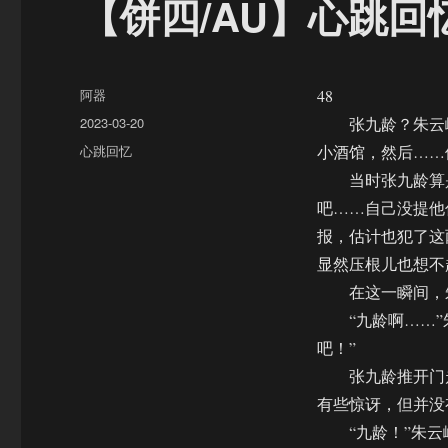
【饼四/AU】心跳回
作
阿器
48
者
发
2023-03-20
张九龄？朱云峰
布
分
心跳回忆
小酒馆，然后……
于
类
当时张九龄算是
吧……自己没提他
报，估计也犯了这
显然压根儿也想不
在这一瞬间，朱
“九龄啊……”朱
吧！”
张九龄推开门走
有些惊讶，但并没
“九龄！”朱云峰