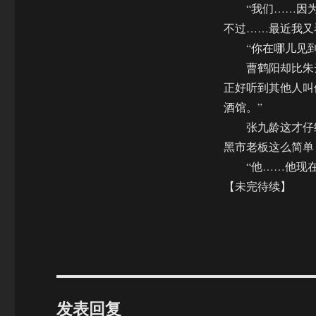
“我们……因为一
不过……最近我又
“你在哪儿见到
曹鹤阳却比朱云
正好听到其他人叫
酒馆。”
张九龄这才仔细
黑市老板这么简单
“他……他现在叫
【未完待续】
发表回复