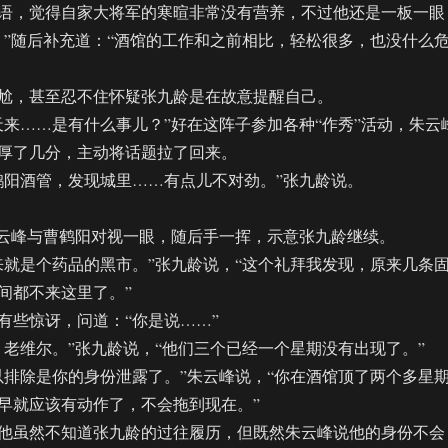
，觉得自家大将军的寒暄非常没有营养，不过他还是一板一眼
。”随后补充道：“酒馆的工作和之前相比，轻松很多，也没什么
，甚至忍不住怀疑张九龄是在故意提醒自己。
……是有什么事儿？”好在这阵子参加各种“作秀”活动，朱云
厚了几分，主动将话题拉了回来。
阳酒管，发现城里……有点儿不对劲。”张九龄说。
云峰与曹鹤阳对视一眼，随后手一挥，示意张九龄继续。
是个药品的黑市。”张九龄说，“这个礼拜我发现，原来几条
间都不来这里了。”
些惊讶，问道：“你是说……”
维尔。”张九龄说，“他们三个已经一个星期没有出现了。”
除是你的身份泄露了。”朱云峰说，“你在酒馆顶了两个多星
早就应该有动作了，不会拖到现在。”
虽然不知道张九龄的过往履历，但既然朱云峰说他的身份不会