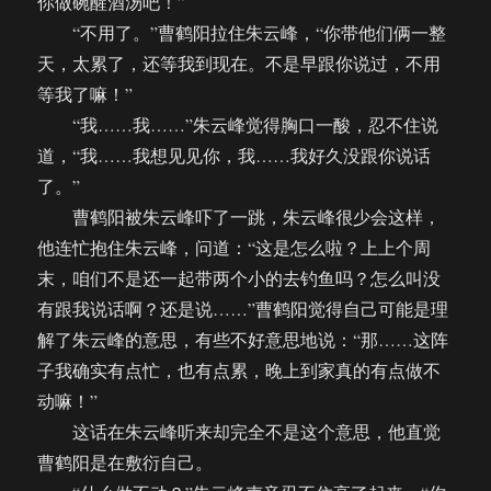
你做碗醒酒汤吧！”
“不用了。”曹鹤阳拉住朱云峰，“你带他们俩一整
天，太累了，还等我到现在。不是早跟你说过，不用
等我了嘛！”
“我……我……”朱云峰觉得胸口一酸，忍不住说
道，“我……我想见见你，我……我好久没跟你说话
了。”
曹鹤阳被朱云峰吓了一跳，朱云峰很少会这样，
他连忙抱住朱云峰，问道：“这是怎么啦？上上个周
末，咱们不是还一起带两个小的去钓鱼吗？怎么叫没
有跟我说话啊？还是说……”曹鹤阳觉得自己可能是理
解了朱云峰的意思，有些不好意思地说：“那……这阵
子我确实有点忙，也有点累，晚上到家真的有点做不
动嘛！”
这话在朱云峰听来却完全不是这个意思，他直觉
曹鹤阳是在敷衍自己。