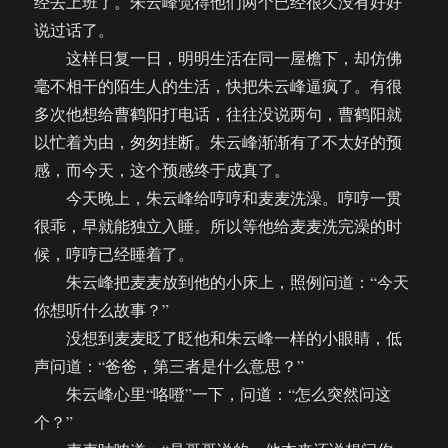
经去上班了。朱云峰觉得他们两个已经很久没有好好
说过话了。
这样日复一日，明明生活在同一屋檐下，却仿佛
毫不相干的陌生人的生活，快把朱云峰逼疯了。有很
多次他想给曹鹤阳打电话，往往没说两句，曹鹤阳就
以忙着为由，匆匆挂断。朱云峰渐渐有了不太好的预
感，而今天，这个预感终于成真了。
今天晚上，朱云峰给哼哼和麦麦洗澡。哼哼一贯
很乖，早就能独立入睡。所以等他给麦麦洗完澡的时
候，哼哼已经睡着了。
朱云峰把麦麦放到他的小床上，照例问道：“今天
你想听什么故事？”
没想到麦麦眨了眨他和朱云峰一样的小眼睛，低
声问道：“爸爸，第三者是什么意思？”
朱云峰心里“咯噔”一下，问道：“怎么突然问这
个？”