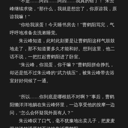
“不是……阿四……阿四……我真的错了！”朱云
峰继续求饶，“那什么，我就是想岔了，你原谅我，原
谅我嘛！”
“你给我滚蛋！今天睡书房去！”曹鹤阳骂完，气
呼呼地准备去洗漱睡觉。
朱云峰知道，此时此刻要是让曹鹤阳这样气鼓鼓
地走了，那不知道要多久才能和好。想到这里，他二
话不说，一把扛起曹鹤阳进了卧室。
“朱云峰，你混蛋，你干嘛？”曹鹤阳拼命挣扎，
却还是抵不过朱云峰的“武力镇压”，被朱云峰带去浴
室好好伺候了一通。
“所以……你到底是哪根筋不对啊？”事后，曹鹤
阳懒洋洋地躺在朱云峰怀里，一边享受他的按摩一边
问，“怎么会怀疑我外面有人？”
朱云峰叹了口气，毫不犹豫地出卖儿子，把麦麦