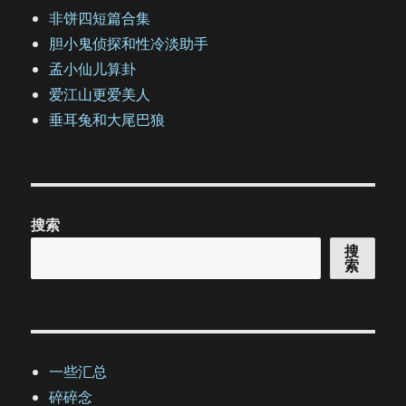
非饼四短篇合集
胆小鬼侦探和性冷淡助手
孟小仙儿算卦
爱江山更爱美人
垂耳兔和大尾巴狼
搜索
搜
索
一些汇总
碎碎念