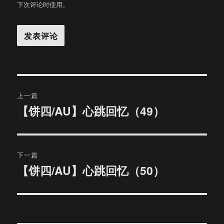
下次评论时使用。
文
上一篇
章
【饼四/AU】心跳回忆（49）
上
篇
导
文
航
章：
下一篇
【饼四/AU】心跳回忆（50）
下
篇
文
章：