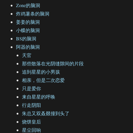
Zone的脑洞
炸鸡薯条的脑洞
姜姜的脑洞
小蝶的脑洞
BS的脑洞
阿器的脑洞
天官
那些散落在光阴缝隙间的片段
追到星星的小男孩
相亲，但是二次恋爱
只是爱你
来自星星的呼唤
行走阴阳
朱总又双叒叕撞到头了
烧饼皇后
星尘回响