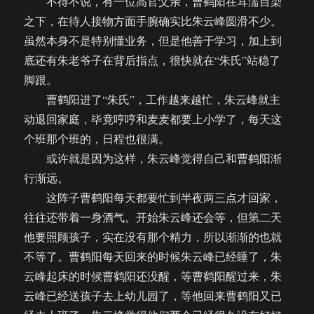
不得不说，有一位高官父亲，曹鹤阳在耳濡目染
之下，在待人接物方面手腕确实比朱云峰圆滑不少。
虽然本身不是特别懂业务，但是他善于学习，加上到
底还有朱老爷子在背后指点，很快就在“朱氏”站稳了
脚跟。
曹鹤阳进了“朱氏”，工作越来越忙，朱云峰就主
动退回家庭，毕竟哼哼和麦麦都要上小学了，每天这
个班那个班的，日程也很满。
或许就是因为这样，朱云峰觉得自己和曹鹤阳渐
行渐远。
这阵子曹鹤阳每天都要忙到半夜两三点才回家，
往往还带着一身酒气。开始朱云峰还会等，但第二天
他要照顾孩子，实在没有那个精力，所以渐渐的也就
不等了。曹鹤阳每天回来的时候朱云峰已经睡了，朱
云峰起床的时候曹鹤阳还没醒，等曹鹤阳醒过来，朱
云峰已经送孩子去上幼儿园了，等他回来曹鹤阳又已