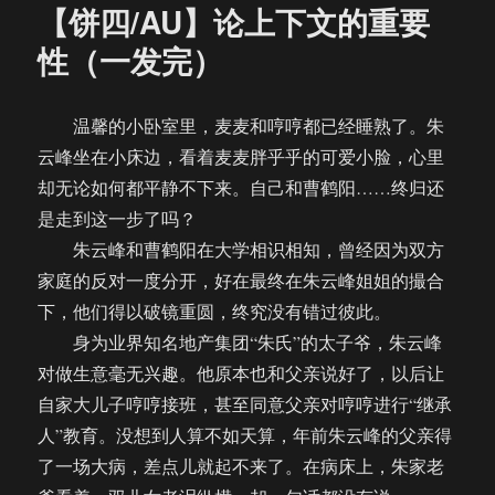
【饼四/AU】论上下文的重要
性（一发完）
温馨的小卧室里，麦麦和哼哼都已经睡熟了。朱
云峰坐在小床边，看着麦麦胖乎乎的可爱小脸，心里
却无论如何都平静不下来。自己和曹鹤阳……终归还
是走到这一步了吗？
朱云峰和曹鹤阳在大学相识相知，曾经因为双方
家庭的反对一度分开，好在最终在朱云峰姐姐的撮合
下，他们得以破镜重圆，终究没有错过彼此。
身为业界知名地产集团“朱氏”的太子爷，朱云峰
对做生意毫无兴趣。他原本也和父亲说好了，以后让
自家大儿子哼哼接班，甚至同意父亲对哼哼进行“继承
人”教育。没想到人算不如天算，年前朱云峰的父亲得
了一场大病，差点儿就起不来了。在病床上，朱家老