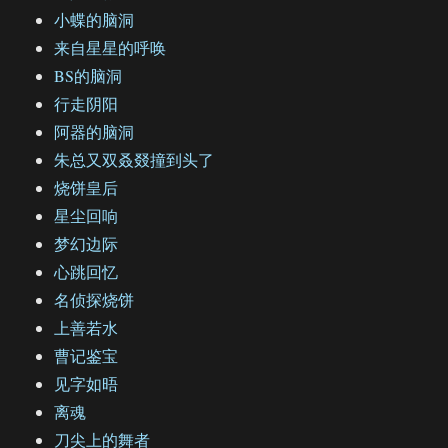
小蝶的脑洞
来自星星的呼唤
BS的脑洞
行走阴阳
阿器的脑洞
朱总又双叒叕撞到头了
烧饼皇后
星尘回响
梦幻边际
心跳回忆
名侦探烧饼
上善若水
曹记鉴宝
见字如晤
离魂
刀尖上的舞者