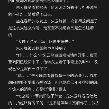
的时候却发现麦麦居然已经睡着了。
朱云峰笑着摇摇头，给麦麦盖好被子，打开屋里
的小夜灯，随后退了出去。
坐在客厅的沙发上，朱云峰第一次觉得这间屋子
是这么大这么冷清，他甚至不知道自己是怎么睡着
的。
“大饼？沙发上凉，回屋里睡去。”
朱云峰被曹鹤阳的声音吵醒了。
“什……什么？”朱云峰迷迷糊糊地睁开眼，发现
曹鹤阳已经回来了，他转头去看了眼墙上的时钟，发
现已经是深夜一点半了。
“你……”朱云峰闻着曹鹤阳一身的酒味儿，原本
想问他要不要喝点醒酒汤，但想到自己刚刚得到的那
个惊人的消息，还是把话咽了回去。
“怎么啦？”曹鹤阳脱下外套，见朱云峰吞吞吐吐
的，抬起胳臂闻了闻，“是不是酒味儿熏着你了，我去