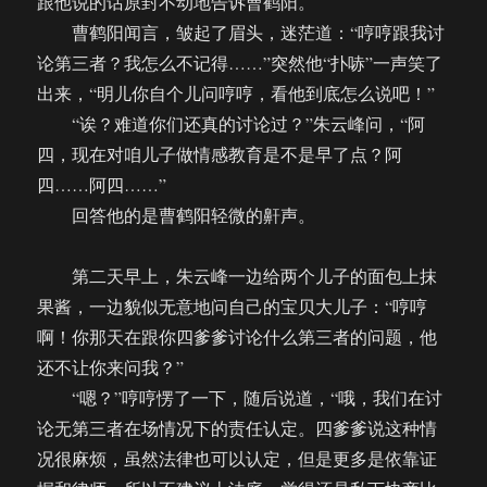
跟他说的话原封不动地告诉曹鹤阳。
曹鹤阳闻言，皱起了眉头，迷茫道：“哼哼跟我讨
论第三者？我怎么不记得……”突然他“扑哧”一声笑了
出来，“明儿你自个儿问哼哼，看他到底怎么说吧！”
“诶？难道你们还真的讨论过？”朱云峰问，“阿
四，现在对咱儿子做情感教育是不是早了点？阿
四……阿四……”
回答他的是曹鹤阳轻微的鼾声。
第二天早上，朱云峰一边给两个儿子的面包上抹
果酱，一边貌似无意地问自己的宝贝大儿子：“哼哼
啊！你那天在跟你四爹爹讨论什么第三者的问题，他
还不让你来问我？”
“嗯？”哼哼愣了一下，随后说道，“哦，我们在讨
论无第三者在场情况下的责任认定。四爹爹说这种情
况很麻烦，虽然法律也可以认定，但是更多是依靠证