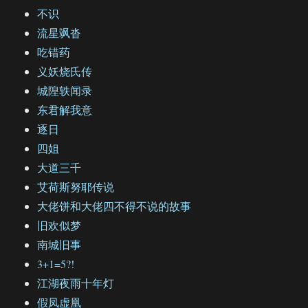
不识
流星飒沓
吃错药
义妖烧氏传
城隍轶闻录
东君解我意
逐日
四姐
大道三千
艾荷斯努耶传说
大佬饼和大佬四不得不说的故事
旧欢似梦
南城旧事
3+1=5?!
江湖夜雨十年灯
假凤虚凰