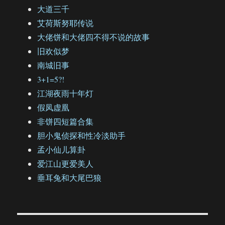
大道三千
艾荷斯努耶传说
大佬饼和大佬四不得不说的故事
旧欢似梦
南城旧事
3+1=5?!
江湖夜雨十年灯
假凤虚凰
非饼四短篇合集
胆小鬼侦探和性冷淡助手
孟小仙儿算卦
爱江山更爱美人
垂耳兔和大尾巴狼