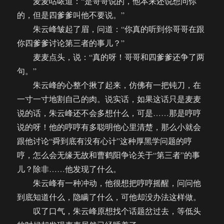
麦麦咕哝道：“是哥哥说的，他本来还说想问你
的，但是四爹爹叫他不要说。”
朱云峰皱起了眉，问道：“你真的听到你哥哥在跟
你四爹爹讨论第三者的事儿？”
麦麦点头，说：“真的呀！哥哥和四爹爹还争了两
句。”
朱云峰的心整个揪了起来，仿佛有一把钝刀，在
一寸一寸地割自己的肉。说实话，如果这话只是麦麦
说的话，朱云峰还不会多想什么，可是……那是哼哼
说的呀！他的哼哼有多聪明他心里清楚，那么小就会
跟他讨论“舜到底有没有心计”这种厚黑学问题的哼
哼，怎么会无缘无故和曹鹤阳争论关于“第三者”的事
儿？除非……他发现了什么。
朱云峰有一种冲动，他很想把哼哼摇醒，问问他
到底知道什么，隐瞒了什么，可他却没办法这样做。
叹了口气，朱云峰原想找个话题岔过去，等低头