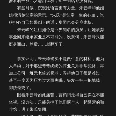
爹看着一双儿女老泪纵横，却一句话都没有说。
有些时候，沉默比语言更有力量。朱云峰和他姐
姐很清楚父亲的意思。“朱氏”是父亲一生的心血，他
很担心自己如果倒下的话，集团也会分崩离析。
朱云峰的姐姐如今是业界知名的演员，让她放弃
事业回来继承家业是不可能的，没奈何，朱云峰只能
挺身而出。然后……就翻车了。
事实证明，朱云峰确实不是做生意的材料，他为
人单纯，对于那些弯弯绕绕的商业关系非常犯怵，再
加上公司一堆元老倚老卖老，弄得他日子很是难过，
甚至一度因为压力过大而失眠，头发一把一把地掉，
都快斑秃了。
眼看朱云峰如此痛苦，曹鹤阳觉得自己实在不能
坐视。没办法，只能关掉了他们两个人一起经营的咖
啡馆，进了朱氏集团。