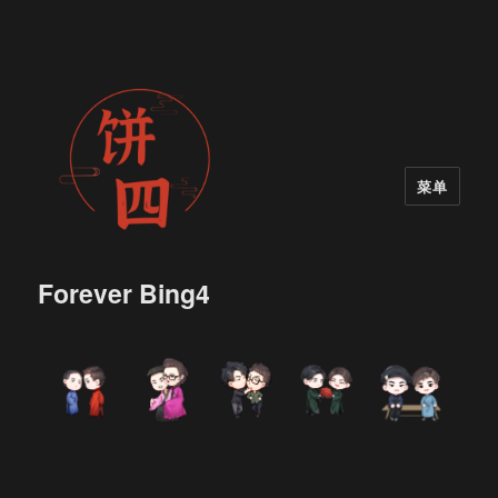
菜单
Forever Bing4