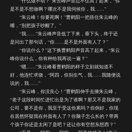
“什么做不动？”朱云峰声音忍不住高了起来，“你
是不是不想做啊？哪次不是我伺候你，我……”
“朱云峰！你要死啊！”曹鹤阳一把捂住朱云峰的
嘴，“别把孩子吵醒了。”
“我……”朱云峰声音低了下来，垂下头，终于还
是问出了那句话，“你……是不是外面有人了？”
“你说什么？”这下换曹鹤阳声音高了起来，“朱云
峰你说什么，你有种给我再说一遍？”
“嗯……”朱云峰看曹鹤阳的样子立刻就知道不
好，他连忙求饶，“阿四，你别生气，我……我随便说
说的，我……”
“朱云峰，你没良心！”曹鹤阳伸手去捶朱云峰，
“老子这段时间忙进忙出是为了谁啊？那又不是我家的
公司，要不是你，我至于受这份累吗？你倒好，你现
在居然怀疑我在外面有人了？你脑子怎么长的？带两
个孩子你还是太闲了是吧？还让你有空想东想西？”