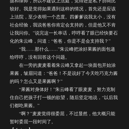
据和律师，所以不建议上法庭，觉得还是私下协商比
较好。我是觉得如果遇到这样的情况，首先还是应该
上法院，至少表明一个态度。四爹爹说我太小，没有
社会经验，我说爸爸你肯定会支持的，但是他又不肯
让我问你。”说完这一长串话，哼哼看了眼已经快要石
化的朱云峰，问道：“爸爸，你是不是会支持我？”
“我……那什么……”朱云峰把涂好果酱的面包递
给哼哼，没有回答这个问题。
在一旁的麦麦看着朱云峰又拿起一块面包开始涂
果酱，皱眉问道：“爸爸！不是说好了今天吃巧克力酱
的吗？怎么又是果酱啊？”
“果酱对身体好！”朱云峰看了眼麦麦，努力克制
住自己把孩子打一顿的欲望，随后坚定地说，“以后我
们都吃果酱。”
“啊？”麦麦觉得很委屈，不过显然，他大概只能
暂时委屈一段时间了。