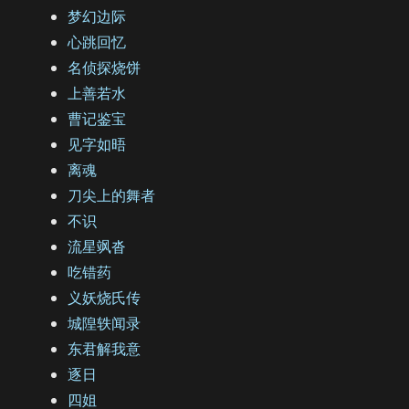
梦幻边际
心跳回忆
名侦探烧饼
上善若水
曹记鉴宝
见字如晤
离魂
刀尖上的舞者
不识
流星飒沓
吃错药
义妖烧氏传
城隍轶闻录
东君解我意
逐日
四姐