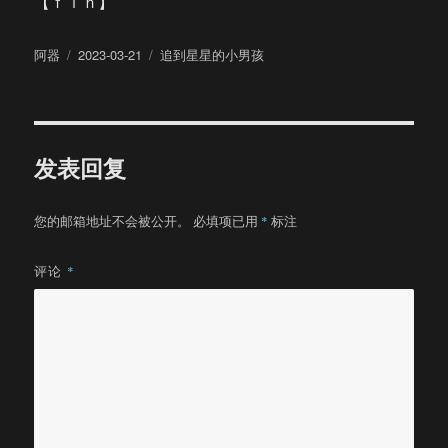
【ｆｉｎ】
作
发
分
阿器
2023-03-21
追到星星的小男孩
者
布
类
于
发表回复
您的邮箱地址不会被公开。
必填项已用
*
标注
评论
*