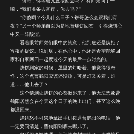
“饼哥，你等会儿直接回去吗？”有师弟问了一
嘴，“我们准备去宵夜，你去吗？”
“你傻啊？今儿什么日子？饼哥怎么会跟我们宵
夜？”另一个师弟自以为是地替烧饼回答，引得烧饼心
中又一阵酸涩。
看着眼前师弟们眼中的笑意，他到底还是婉拒了
宵夜的提议。说到底，在他心中，他还是希望能够回
家和自家阿四一起度过今天的最后一点时光的。
烧饼到家的时候，屋里的灯暗着。他觉得很奇
怪，这个点曹鹤阳应该还没睡，可是灯又关着，难
道……他出去了？
这个猜测让烧饼的心都揪起来了，他无法想象曹
鹤阳居然会在今天这个日子的晚上出门，甚至这么晚
都没回来。
烧饼怒不可遏地拿出手机拨通曹鹤阳的电话，他
一定要问清楚，曹鹤阳到底去哪儿了。