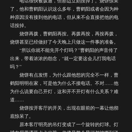
电话很快被拨通，但那边立刻按掉了。烧饼惊呆
了，他和曹鹤阳认识这么多年，曹鹤阳或者会因为种
种原因没有接到他的电话，但从来不会直接把他的电
话按掉。
烧饼再拨，曹鹤阳再按。再拨再按，再按再拨，
烧饼甚至已经做好了今天晚上只做这一件事的准备。
“所以你就不能先开个灯吗？”曹鹤阳的声音传了
出来，带着浓浓的怨念，“就一定要这会儿打我电话
吗？”
烧饼有点发愣，为什么跟他想的完全不一样，曹
鹤阳明明在家，可是他为什么不接电话。不对……他
为什么说要自己开灯，这和开不开灯有什么关系？难
道……
烧饼按开客厅的开关，出现在眼前的一幕让他彻
底惊呆了。
原本客厅明亮的吊灯变成了一个旋转的灯球。灯