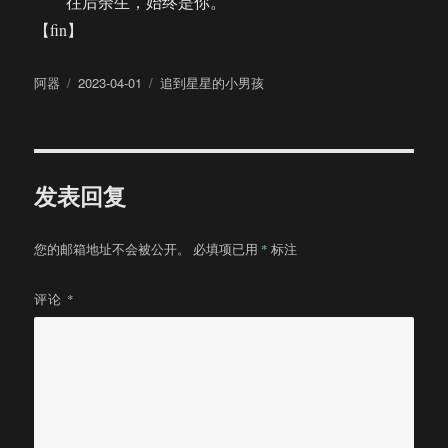
往后余生，始终是你。
【fin】
作
发
分
阿器
2023-04-01
追到星星的小男孩
者
布
类
于
发表回复
您的邮箱地址不会被公开。
必填项已用
*
标注
评论
*