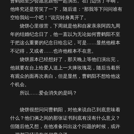
曹鹤阳至少会愿意跟他一起演出。在门边愣了半晌，
他终究还是苦笑了一下，随后道：“那我等下问问谁有
空给我站一个吧！”说完转身离开了。
烧饼心里很苦，下周就是他和自家亲亲阿四九周
年的结婚纪念日了，他一直以为无论如何曹鹤阳不至
于把这么重要的纪念日给忘记，可是……显然他根本
不记得，又或者……也许他根本不在意。
烧饼原本已经想好了，那天晚上等他们演出完，
他就要在台上给爱人送上一大捧玫瑰花，随后当着所
有观众的面再次表白，但是显然，曹鹤阳不想给他这
个机会。
所以……爱会消失的是吗？
烧饼很想问问曹鹤阳，对他来说自己到底意味着
什么？他们俩之间的那张证书到底有没有什么意义？
但随后他又想，在他准备问出这个问题的时候，或许