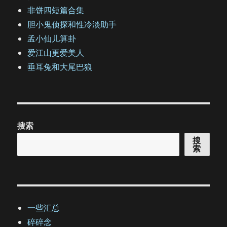
非饼四短篇合集
胆小鬼侦探和性冷淡助手
孟小仙儿算卦
爱江山更爱美人
垂耳兔和大尾巴狼
搜索
搜
索
一些汇总
碎碎念