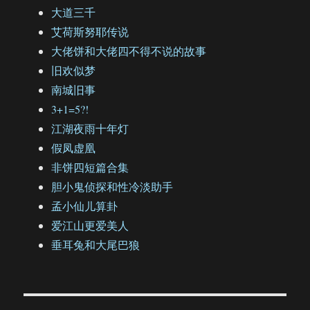
大道三千
艾荷斯努耶传说
大佬饼和大佬四不得不说的故事
旧欢似梦
南城旧事
3+1=5?!
江湖夜雨十年灯
假凤虚凰
非饼四短篇合集
胆小鬼侦探和性冷淡助手
孟小仙儿算卦
爱江山更爱美人
垂耳兔和大尾巴狼