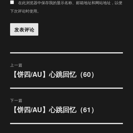
在此浏览器中保存我的显示名称、邮箱地址和网站地址，以便
下次评论时使用。
文
上一篇
章
【饼四/AU】心跳回忆（60）
上
篇
导
文
航
章：
下一篇
【饼四/AU】心跳回忆（61）
下
篇
文