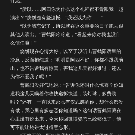
许愿。
“所以……阿四你为什么这个礼拜都不肯跟我一起
演出？”烧饼颇有些遗憾，“我还以为你……”
“以为我忘记了，所以就在这么重要的日子跑去跟
其他人演出。”曹鹤阳冷冷道，“看起来你对我也没什
么信任嘛！”
烧饼现在心情大好，以至于没听出曹鹤阳话里的
冷意，反而抱怨道：“明明是阿四不好，你都不跟我演
出，也不告诉我有惊喜，害我这几天都好难过，还以
为你不爱我了呢！”
曹鹤阳没好气地说：“告诉你还叫什么惊喜？你知
道我这几天瞒着你收快递拆快递，装灯球，多费劲
吗？”还有，一直以来那么有仪式感的你，却什么都没
有做，我心里有多忐忑你知道吗？这句话曹鹤阳藏在
心里没有说出来，今天秒回微博姿态已经够低了，他
可不能让烧饼太过得意忘形。