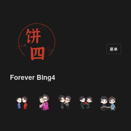
菜单
Forever Bing4