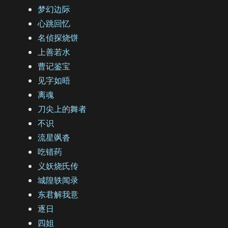
梦幻边际
心跳回忆
名侦探烧饼
上善若水
曹记鉴宝
见字如晤
离魂
刀尖上的舞者
不识
流星飒沓
吃错药
义妖烧氏传
城隍轶闻录
东君解我意
逐日
四姐