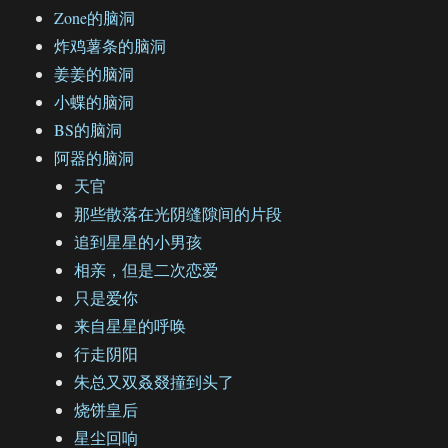
Zone的脑洞
炸鸡薯条的脑洞
姜姜的脑洞
小蝶的脑洞
BS的脑洞
阿器的脑洞
天官
那些散落在光阴缝隙间的片段
追到星星的小男孩
相亲，但是二次恋爱
只是爱你
来自星星的呼唤
行走阴阳
朱总又双叒叕撞到头了
烧饼皇后
星尘回响