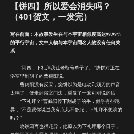
【饼四】所以爱会消失吗？
（401贺文，一发完）
写在前面：本故事发生在与本宇宙相似度高达99.99%
的平行宇宙，文中人物与本宇宙同名人物没有任何关
系
“阿四，下礼拜我让老靳号单子了。”烧饼对正在
浴室里刮胡子的曹鹤阳说。
曹鹤阳没有反应，烧饼以为是电动剃须刀的声音
太响了，便走到浴室门边，重复了一遍刚刚说的话。
“下礼拜？”曹鹤阳停下刮胡子的手，似乎有些诧
异，“不是跟你说过我有点儿不舒服，下礼拜不想演的
吗？”
烧饼闻言也很诧异，他原以为下礼拜那个日子，