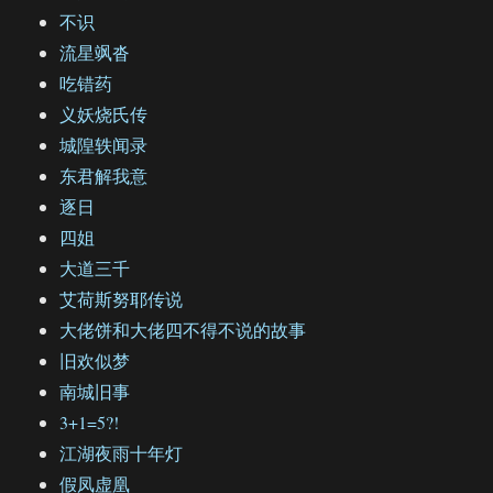
不识
流星飒沓
吃错药
义妖烧氏传
城隍轶闻录
东君解我意
逐日
四姐
大道三千
艾荷斯努耶传说
大佬饼和大佬四不得不说的故事
旧欢似梦
南城旧事
3+1=5?!
江湖夜雨十年灯
假凤虚凰