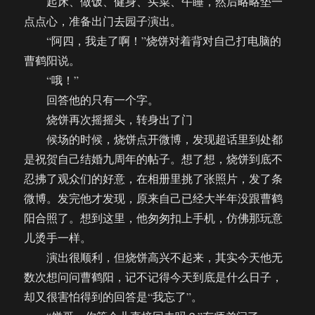
起床、做饭、健身、买菜、午睡，然后略略垫一
点点心，准备出门去园子演出。
“阿四，我走了啊！”烧饼对着背对自己打电脑的
曹鹤阳说。
“哦！”
回答他的只有一个字。
烧饼再次摇摇头，转身出了门
候场的时候，烧饼点开微博，发现超话里到处都
是祝贺自己结婚九周年的帖子。想了想，烧饼到底不
忍拂了观众们的好意，在相册里挑了张照片，发了条
微博。发完他才发现，原来自己已经大半年没跟曹鹤
阳合照了。想到这里，他匆匆扣上手机，仿佛那玩意
儿烫手一样。
演出很顺利，但烧饼高兴不起来，其实今天他无
数次想问问曹鹤阳，记不记得今天到底是什么日子，
却又很害怕得到的回答是“我忘了”。