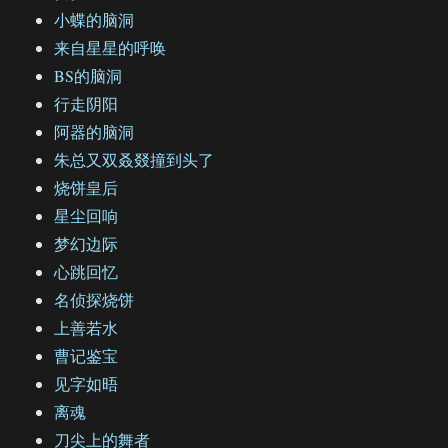
小蝶的脑洞
来自星星的呼唤
BS的脑洞
行走阴阳
阿器的脑洞
朱总又双叒叕撞到头了
烧饼皇后
星尘回响
梦幻边际
心跳回忆
名侦探烧饼
上善若水
曹记鉴宝
见字如晤
离魂
刀尖上的舞者