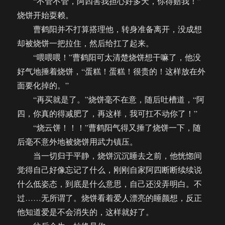
“不管不管，阿四害我担心好多天，你得赔我！”
烧饼开始耍赖。
曹鹤阳并不打算搭理他，转身准备离开，没成想
却被烧饼一把拉住，然后给扛了起来。
“喂喂喂！”曹鹤阳可太清楚烧饼想干嘛了，他没
好气地捶着烧饼，“蛋糕！蛋糕！很贵的！这样放在外
面要化掉的。”
“再买就是了。”烧饼毫不在意，随后吐槽道，“阿
四，你真的得减肥了，再这样，我可扛不动你了！”
“烧云饼！！！”曹鹤阳气得又捶了烧饼一下，随
后毫不意外地被烧饼用武力镇压。
当一切归于平静，烧饼沉沉睡去之前，他恍惚间
觉得自己好像忘记了什么，刚刚自家阿四断断续续说
什么低姿态，到底是什么意思，自己还没弄明白。不
过……无所谓了。烧饼看着爱人漂亮的睡颜想，反正
他知道爱是不会消失的，这样就好了。