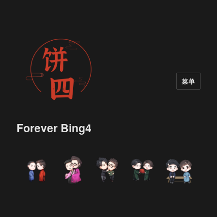
菜单
Forever Bing4