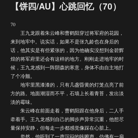
【饼四/AU】心跳回忆（70）
70
王九龙跟着朱云峰和曹鹤阳穿过将军府的花园，
来到地牢中。说实话，如果不是张九龄也在身后的
话，他其实是有些紧张的，因为他确实没想到金碧辉
煌的将军府里还会有这样的地方。刚刚走进地牢的时
候，王九龙感到一阵阴森的寒意，身体不由自主地打
了个冷颤。
地牢里黑漆漆的，只有几盏昏黄的灯笼点亮了前
方的路。地面潮湿而不平，石墙上长着青苔，发出淡
淡的霉味。
朱云峰在前面走着，曹鹤阳跟在他身后，二人手
牵着手。王九龙感到自己的脚步声异常沉重，他想尽
量保持安静，但每走一步都感觉像踩在心脏上。
忽然，他听到了一声沉闷的咔嚓声，仿佛有一扇