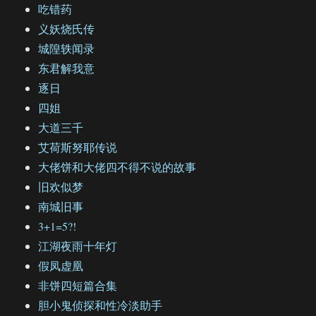
吃错药
义妖烧氏传
城隍轶闻录
东君解我意
逐日
四姐
大道三千
艾荷斯努耶传说
大佬饼和大佬四不得不说的故事
旧欢似梦
南城旧事
3+1=5?!
江湖夜雨十年灯
假凤虚凰
非饼四短篇合集
胆小鬼侦探和性冷淡助手