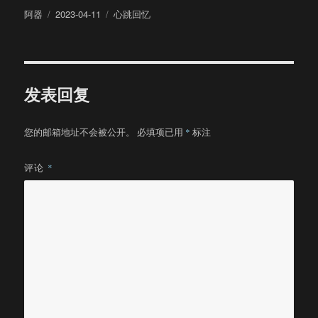
作
发
分
阿器
2023-04-11
心跳回忆
者
布
类
于
发表回复
您的邮箱地址不会被公开。
必填项已用
*
标注
评论
*