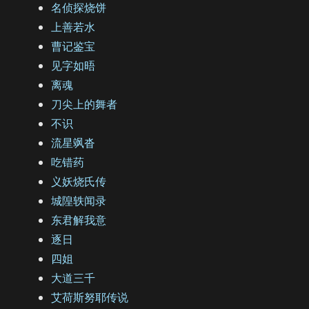
名侦探烧饼
上善若水
曹记鉴宝
见字如晤
离魂
刀尖上的舞者
不识
流星飒沓
吃错药
义妖烧氏传
城隍轶闻录
东君解我意
逐日
四姐
大道三千
艾荷斯努耶传说