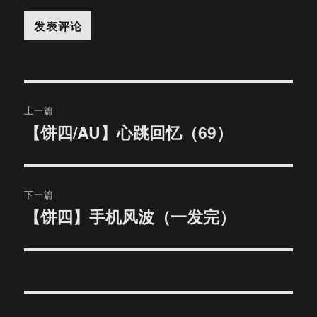
文
上一篇
章
【饼四/AU】心跳回忆（69）
上
篇
导
文
航
章：
下一篇
【饼四】手机风波（一发完）
下
篇
文
章：