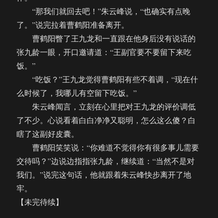
“那我们就回去吧！”朱云峰说，“也确实有点晚
了。”说完拉着曹鹤阳准备离开。
曹鹤阳瞥了王九龙和一直跟在他身后没有说话的
张九龄一眼，开口邀请道：“王副官要不要留下来吃
饭。”
“吃饭？”王九龙觉得曹鹤阳有些不着调，“现在什
么时候了，我哪儿有空留下吃饭。”
朱云峰闻言，立刻在心里把对王九龙的评价调低
了不少。心说看着白白净净又聪明，怎么这么傻？白
瞎了这副好皮囊。
曹鹤阳笑笑说：“你难道不觉得你有很多事儿需要
交待吗？”边说边指指张九龄，继续道：“当然不是对
我们。”说完这句话，他就跟着朱云峰快步离开了地
牢。
【未完待续】