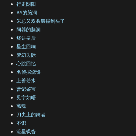
行走阴阳
BS的脑洞
朱总又双叒叕撞到头了
阿器的脑洞
烧饼皇后
星尘回响
梦幻边际
心跳回忆
名侦探烧饼
上善若水
曹记鉴宝
见字如晤
离魂
刀尖上的舞者
不识
流星飒沓