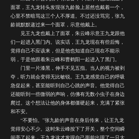
面罩，王九龙转头发现张九龄脸上居然也戴着一个，
心里不禁暗骂这三个人不厚道。不过还没骂完，张九
龄就默默递过来一个面罩，示意他戴上。
见王九龙也戴上了面罩，朱云峰示意王九龙跟他
们一起进入黑门内。说实话，王九龙现在有些后悔，
觉得自己不应该来，但是他也知道自己现在不能示
弱，于是他跟着朱云峰和曹鹤阳一起进入了黑门。
门里一片漆黑，伸手不见五指。当人的视力被剥
夺，听力就会变得无比敏锐。王九龙感觉自己的呼吸
急促起来，甚至能听到自己心跳的声音。他觉得自己
还能听到一些微弱的声响，仿佛有无数小虫子在身边
爬过。这个想法让他的身体都僵硬起来，充满了紧张
和不安。
“不要怕。”张九龄的声音在身后传来，让王九龙
觉得安心不少。这时朱云峰按下了开关，整个空间瞬
间亮了起来，王九龙这才发现自己面前出现了一只大