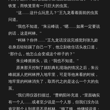
铁笼，而铁笼里有一只巨大的虫茧。
“这……这什么玩意儿？”王九龙看着面前的虫茧
问道。
“我也不知道。”朱云峰说，“嗯……如果一定要说
的话，这是柯林。”
“柯林？你伴……”王九龙话没说完感觉到张九龄
在身后轻轻踢了自己一下，他立刻收住话头改口道，
“那什么，他怎么会变成这个样子的？”
朱云峰摇摇头，说：“我也不知道。”
原来那天控制了就职典礼现场的情况之后，朱云
峰就派人把柯林押入地牢里，可是等他来看的时候，
地牢里的柯林消失了，取而代之的是这么一个大的虫
茧。
“我们用仪器扫描过。”曹鹤阳补充道，“里面确实
有一个人……或者至少说是一个人形，但我们没办法
肯定那个人到底是不是柯林。”顿了顿，他继续说道：