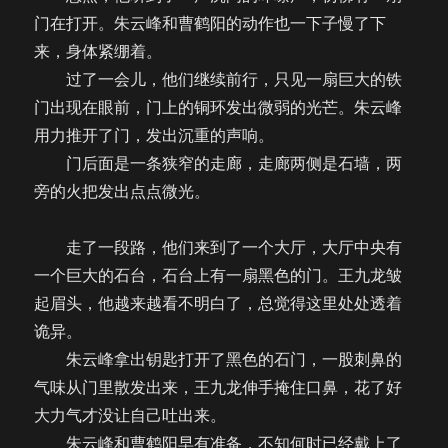
门在打开。朱云峰和曹鹤阳的动作也一下子慢了下
来，身体紧绷着。
过了一会儿，他们继续前行，只见一扇巨大的铁
门出现在眼前，门上的铜环发出微弱的光芒。朱云峰
用力推开了门，发出沉重的声响。
门后面是一条狭窄的走廊，走廊两侧是石墙，两
旁的火把发出点点微光。
走了一段路，他们来到了一个大厅，大厅中央有
一个巨大的石台，石台上有一扇黑色的门。王九龙皱
起眉头，他越来越看不明白了，总觉得这里处处透着
诡异。
朱云峰拿出钥匙打开了黑色的石门，一股刺鼻的
气味从门里散发出来，王九龙伸手掩住口鼻，花了好
大力气才没让自己吐出来。
朱云峰和曹鹤阳早有准备，不知何时已经戴上了