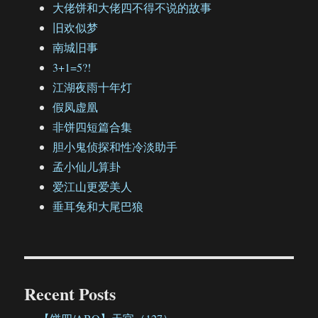
大佬饼和大佬四不得不说的故事
旧欢似梦
南城旧事
3+1=5?!
江湖夜雨十年灯
假凤虚凰
非饼四短篇合集
胆小鬼侦探和性冷淡助手
孟小仙儿算卦
爱江山更爱美人
垂耳兔和大尾巴狼
Recent Posts