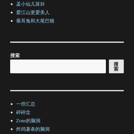
孟小仙儿算卦
爱江山更爱美人
垂耳兔和大尾巴狼
搜索
搜
索
一些汇总
碎碎念
Zone的脑洞
炸鸡薯条的脑洞