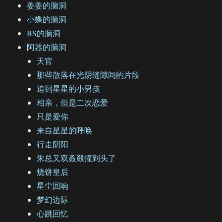
姜姜的脑洞
小蝶的脑洞
BS的脑洞
阿器的脑洞
天官
那些散落在光阴缝隙间的片段
追到星星的小男孩
相亲，但是二次恋爱
只是爱你
来自星星的呼唤
行走阴阳
朱总又双叒叕撞到头了
烧饼皇后
星尘回响
梦幻边际
心跳回忆