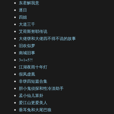
东君解我意
逐日
四姐
大道三千
艾荷斯努耶传说
大佬饼和大佬四不得不说的故事
旧欢似梦
南城旧事
3+1=5?!
江湖夜雨十年灯
假凤虚凰
非饼四短篇合集
胆小鬼侦探和性冷淡助手
孟小仙儿算卦
爱江山更爱美人
垂耳兔和大尾巴狼