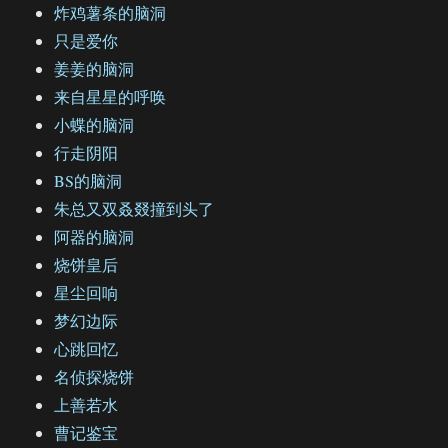
炸鸡薯条的脑洞
只是爱你
姜姜的脑洞
来自星星的呼唤
小蝶的脑洞
行走阴阳
BS的脑洞
朱总又双叒叕撞到头了
阿器的脑洞
烧饼皇后
星尘回响
梦幻边际
心跳回忆
名侦探烧饼
上善若水
曹记鉴宝