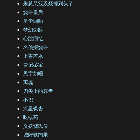
朱总又双叒叕撞到头了
烧饼皇后
星尘回响
梦幻边际
心跳回忆
名侦探烧饼
上善若水
曹记鉴宝
见字如晤
离魂
刀尖上的舞者
不识
流星飒沓
吃错药
义妖烧氏传
城隍轶闻录