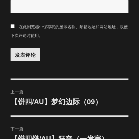
在此浏览器中保存我的显示名称、邮箱地址和网站地址，以便
下次评论时使用。
文
上一篇
章
【饼四/AU】梦幻边际（09）
上
篇
导
文
航
章：
下一篇
【饼四饼/AU】狂奔（一发完）
下