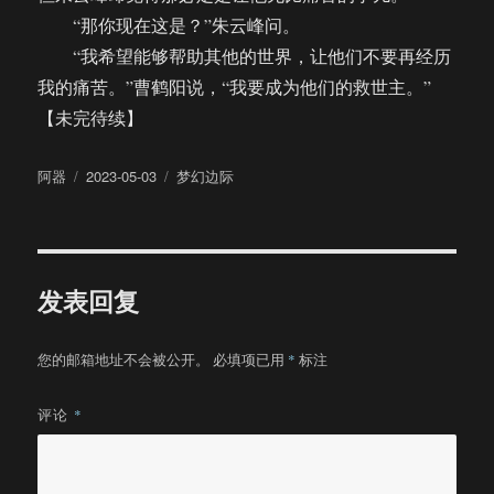
“那你现在这是？”朱云峰问。
“我希望能够帮助其他的世界，让他们不要再经历
我的痛苦。”曹鹤阳说，“我要成为他们的救世主。”
【未完待续】
作
发
分
阿器
2023-05-03
梦幻边际
者
布
类
于
发表回复
您的邮箱地址不会被公开。
必填项已用
*
标注
评论
*