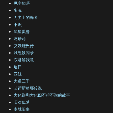
见字如晤
离魂
刀尖上的舞者
不识
流星飒沓
吃错药
义妖烧氏传
城隍轶闻录
东君解我意
逐日
四姐
大道三千
艾荷斯努耶传说
大佬饼和大佬四不得不说的故事
旧欢似梦
南城旧事