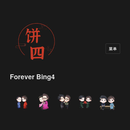
菜单
Forever Bing4