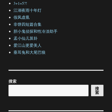
3+1=5?!
江湖夜雨十年灯
假凤虚凰
非饼四短篇合集
胆小鬼侦探和性冷淡助手
孟小仙儿算卦
爱江山更爱美人
垂耳兔和大尾巴狼
搜索
搜
索