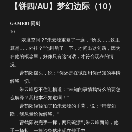
【饼四/AU】梦幻边际（10）
GAME01·问剑
10
“灰度空间？”朱云峰重复了一遍，“所以……这里
算是……外挂？”他斟酌了一下，才问出这句话，因为
在他的概念里，好像只有这句话，才符合现在的情
况。
曹鹤阳摇头，说：“你还是在试图用你已知的事情
解释一切。”
朱云峰忍不住吐槽道：“未知的事情我特么的要怎
么解释？我根本不知道啊！”
曹鹤阳轻轻拍了拍朱云峰的手背，说：“稍安勿
躁，我尽量给你解释。”
曹鹤阳说完手一挥，两只碗漂到朱云峰面前，他
手一扬起，一捧沙突然出现在他手中。