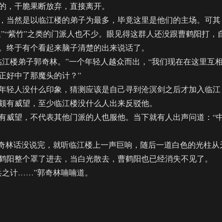
的，干脆果断放弃，直接离开。
当然是以临江楼的弟子为最多，毕竟这里是他们的主场。可其
沧浪”“紫竹”之类的门派人也不少。眼见得这群人还没跟曹鹤阳打，
。终于有个看起来脑子清楚的出来说话了。
楼弟子郭奇林。”一个年轻人越众而出，“我们现在在这里互
正好中了那魔头的计？”
轻人没什么印象，猜测应该是自己寻到沧溟剑之后才加入临江
颇有威望，至少临江楼没什么人出来反驳他。
威望，不代表其他门派的人也服他。当下就有人出声问道：“
奇林话没说完，就听临江楼上一声巨响，随后一道白色的光柱从
鹤阳整个罩了进去，当白光散去，曹鹤阳也已经消失不见了。
之计……”郭奇林喃喃道。