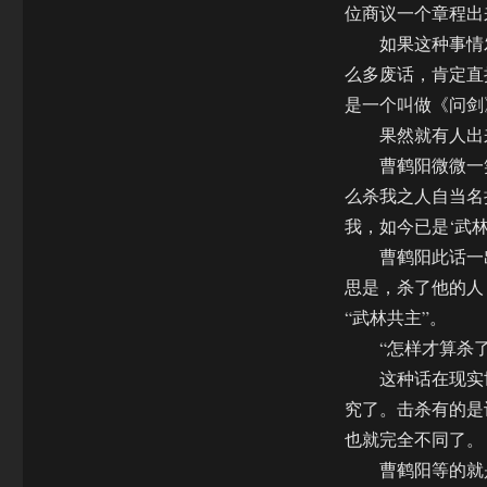
位商议一个章程出
如果这种事情发
么多废话，肯定直
是一个叫做《问剑
果然就有人出来
曹鹤阳微微一笑
么杀我之人自当名
我，如今已是‘武林
曹鹤阳此话一出，
思是，杀了他的人
“武林共主”。
“怎样才算杀了
这种话在现实世
究了。击杀有的是
也就完全不同了。
曹鹤阳等的就是这