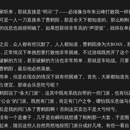
听来，那就直接是“明示”了——必须像当年朱云峰打败我一样
可是一人一刀直接杀了曹鹤阳，那是全天下都知道的。那么刚刚
的信息也就很明确了。如果想获得非常高的“声望值”，就得在单
，众人都有些沉默了。人人都知道，曹鹤阳身为大BOSS，
，正常情况下单挑想要打败他非常困难。不过游戏既然开了这个
破解的方法，甚至破解的方法也非常简单，那就是车轮战。只要
曹鹤阳，最后他必然落败。
单，但是在现在的情况下就有些困难了。首先，大家都知道先
占便宜。那谁会乐意吃亏呢？
阳说了“各大门派”，这其中既有系统自带的一些门派，也有玩
“公会”的门派。既然有门派，肯定有门户之争，哪怕我乐意做马
后是我的同门杀了曹鹤阳啊！否则这买卖岂不是大亏特亏。
有一个是傻子，几乎是在瞬间就想通了刚刚那一大套，于是围
起来，随后这些人自然而然地按照门派分成好几堆。有些一看自