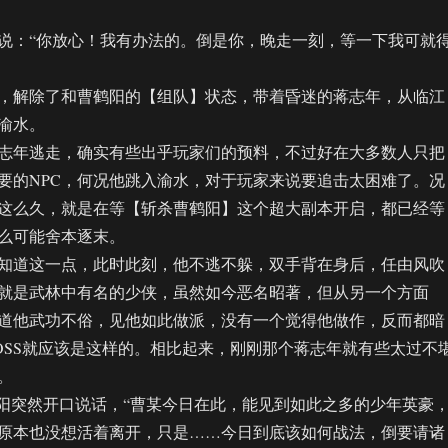
：“你放心！我有办法的。倒是你，晚走一刻，等一下我可就
解除了和曹鹤阳的【组队】状态，带着昏迷的蒋志年，从临江
渝水。
年逃走，确实有些出乎玩家们的预料，不过好在大多数人只把
要的NPC，何况他跳入渝水，对于玩家来说要追击太困难了。况
这么久，就是在等【斩杀曹鹤阳】这个超大副本开启，都已经等
么可能舍本逐末。
道这一点，此时此刻，他不逃不躲，双手背在身后，任由风吹
就是武林中有名的少侠，虽然如今恶名昭著，但从另一个方面
道他武功不俗，见他如此做派，没有一个觉得他做作，反而都暗
OSS就应该是这样的。相比起来，刚刚那个蒋志年就有些太过不
。
突然开口说话，“曹某今日在此，能见到如此之多的少年英豪
原本也没想活着离开，只是……今日到底该如何战法，倒要请诸