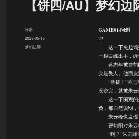
【饼四/AU】梦幻边
作
GAME01·问剑
阿器
者
发
2023-05-15
22
布
分
梦幻边际
这一下兔起鹘落
于
类
一根白练出手，缠
蒋志年被曹鹤阳
实是丢人。他面皮
“孽徒！”蒋志年
没说完，就被朱云
这一下围观的众
负，那自然说明，
朱云峰也发现了
曹鹤阳对朱云峰
“啊？”朱云峰没