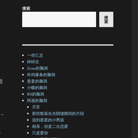
搜索
搜
索
一些汇总
碎碎念
Zone的脑洞
炸鸡薯条的脑洞
话
姜姜的脑洞
小蝶的脑洞
BS的脑洞
阿器的脑洞
天官
那些散落在光阴缝隙间的片段
”
追到星星的小男孩
相亲，但是二次恋爱
持
只是爱你