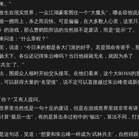
来。”
生在现实世界，一众江湖豪客围住一个“大魔头”，哪会容他说
接一拥而上，杀之而后快。可是偏偏，在大多数人心里，这里只
》的游戏，那么曹鹤阳所说的当然就不是废话，而是“提示”了。
问道：“什么章程？”
，说道：“今日来的都是各大门派的好手。若是我命丧谁手，
扬天下。各位还记得朱云峰吗？当日他籍籍无名，就因为杀了
共主’了。”
围观众人顿时开始交头接耳。在他们看来，这个大BOSS的
，可以获得大量的“名望值”，说不定可以直接越过朱云峰变成新
你？”又有人提问。
界里当然也是一句十足的废话，但是在游戏世界里就非常有讲
计算“最后一击”，有的是算击杀过程中的“输出”，算法不同，打
句话，笑道：“想要和朱云峰一样成为‘武林共主’，自然得跟