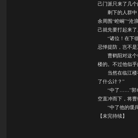
己门派只来了几个
剩下的人群中，
余周围“崆峒”“
己就先要打起来了
“诸位！在下临江
忌惮提防，岂不是
曹鹤阳对这个年
楼的。不过他似乎
当然在临江楼有
了什么计？”
“中了……”郭
空直冲而下，将曹
“中了他的缓兵
【未完待续】