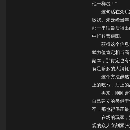
他一样啦！”
这句话在众玩家
败我。朱云峰当年
那一串话最后得出
中打败曹鹤阳。
获得这个信息之后
武力值肯定相当高
副本，那肯定也有
有足够多的人消耗
这个方法虽然简
上的吃亏，后上的
再来，刚刚曹鹤
自己建立的类似于
卒，那也得保证最
在场的玩家，没
观的众人立刻紧张