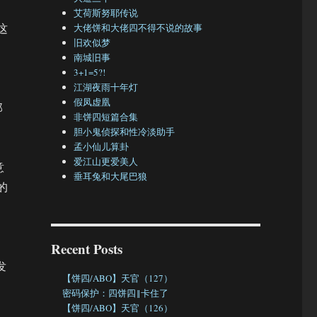
艾荷斯努耶传说
这
大佬饼和大佬四不得不说的故事
旧欢似梦
南城旧事
3+1=5?!
江湖夜雨十年灯
假凤虚凰
那
非饼四短篇合集
胆小鬼侦探和性冷淡助手
孟小仙儿算卦
爱江山更爱美人
意
垂耳兔和大尾巴狼
的
Recent Posts
发
【饼四/ABO】天官（127）
密码保护：四饼四‖卡住了
【饼四/ABO】天官（126）