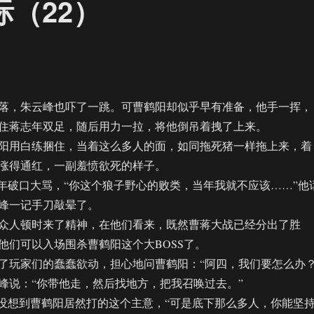
际（22）
，朱云峰也吓了一跳。可曹鹤阳却似乎早有准备，他手一挥，
住蒋志年双足，随后用力一拉，将他倒吊着拽了上来。
用白练捆住，当着这么多人的面，如同拖死猪一样拖上来，着
涨得通红，一副羞愤欲死的样子。
破口大骂，“你这个狼子野心的败类，当年我就不应该……”他
峰一记手刀敲晕了。
人顿时来了精神，在他们看来，既然曹蒋大战已经分出了胜
他们可以入场围杀曹鹤阳这个大BOSS了。
玩家们的蠢蠢欲动，担心地问曹鹤阳：“阿四，我们要怎么办？
说：“你带他走，然后找地方，把我召唤过去。”
想到曹鹤阳居然打的这个主意，“可是底下那么多人，你能坚