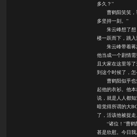
多久？”
曹鹤阳笑笑，说
多坚持一刻。”
朱云峰想了想，
楼一跃而下，跳入
朱云峰带着蒋志
他当成一个剧情需
且大家在这里等了
到这个时候了，怎
曹鹤阳似乎也知
起他的衣衫。他本
说，就是人人都知
暗觉得所谓的大B
了，活该他被捉走
“诸位！”曹鹤阳
甚是欣慰。今日我