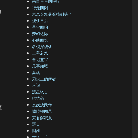
来自星星的呼唤
行走阴阳
得
朱总又双叒叕撞到头了
烧饼皇后
星尘回响
梦幻边际
心跳回忆
名侦探烧饼
上善若水
曹记鉴宝
见字如晤
离魂
刀尖上的舞者
不识
流星飒沓
吃错药
义妖烧氏传
堪
城隍轶闻录
东君解我意
，
逐日
四姐
大道三千