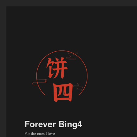
Forever Bing4
For the ones I love