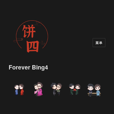
菜单
Forever Bing4