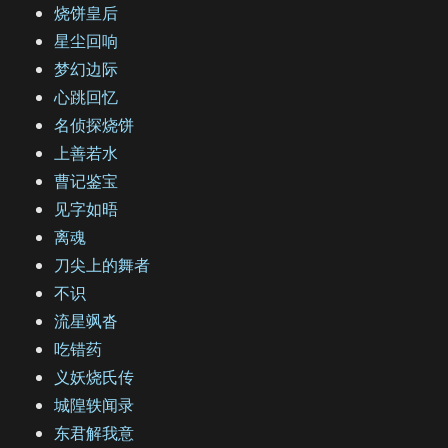
烧饼皇后
星尘回响
梦幻边际
心跳回忆
名侦探烧饼
上善若水
曹记鉴宝
见字如晤
离魂
刀尖上的舞者
不识
流星飒沓
吃错药
义妖烧氏传
城隍轶闻录
东君解我意