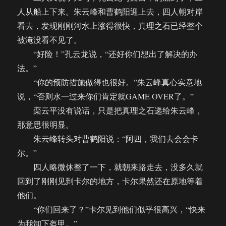
人从船上下来。朱云峰和曹鹤阳迎上去，四人朝对岸
看去，发现刚刚河水上涨得很快，真理之石已经整个
被淹没看不见了。
“好险！”孔云龙说，“还好你们想出了解决的办
法。”
“你的预防措施做得也很好。”朱云峰真心实意地
说，“否则水一过来你们肯定就GAME OVER了。”
栾云平没有说话，只是把真理之石递给朱云峰，
那意思很明显。
朱云峰转头对曹鹤阳说：“阿四，我们去会会卡
尔。”
四人略微休整了一下，就朝来路走去，没多久就
回到了刚刚见到卡尔的地方，卡尔果然还在原地等着
他们。
“你们回来了？”卡尔见到他们似乎很高兴，“快来
为我卸下盔甲。”