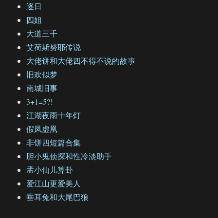
逐日
四姐
大道三千
艾荷斯努耶传说
大佬饼和大佬四不得不说的故事
旧欢似梦
南城旧事
3+1=5?!
江湖夜雨十年灯
假凤虚凰
非饼四短篇合集
胆小鬼侦探和性冷淡助手
孟小仙儿算卦
爱江山更爱美人
垂耳兔和大尾巴狼