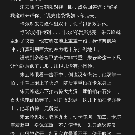
朱云峰与曹鹤阳对视一眼，点头回答道：“好的，
我这就来帮你。”说完他慢慢朝卡尔走去。
卡尔对朱云峰伸出双手，似乎很是欢迎他。
“那么你们找到……”卡尔的话没说完，朱云峰就
发起了攻击。他右脚在地上重重一踏，身体向前急
冲，打算利用巨大的冲力把卡尔扑到地上。
没想到穿着盔甲的卡尔非常重，朱云峰这一下只
让他朝后退了几步，压根儿没有扑倒他。
朱云峰眼看一击不中，倒也没有慌张，他双掌一
拍，手掌上附上了火焰，随后重重拍在卡尔身上。
朱云峰这几下拍击势大力沉，哪怕拍在石头上，
石头也能被拍碎了。可是没想到，这几下拍在卡尔身
上，他却仿佛一无所觉。
朱云峰见状，双掌齐出，朝卡尔胸口拍去。卡尔
穿着盔甲，身体笨重，不方便活动，朱云峰速度又
快，他很想避开，却又实在是避不开，便干脆踏上一