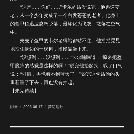
“这是……你们……”卡尔的话没说完，他迅速变
老，从一个少年变成了一个白发苍苍的老者。他身上
的盔甲也迅速腐朽脱落，最终化为飞灰，散落在空气
中。
失去了盔甲的卡尔老得站都站不住，他摇摇晃晃
地扶住身边的一棵树，慢慢靠坐下来。
“没想到……没想到……”卡尔喃喃道，“原来把盔
甲脱掉的感觉是这样的啊！”说完他抬起头，叹了口气
说：“可惜，再也看不到蓝天了。”说完这句话他的头
重新垂了下去，再也没有抬起。
【未完待续】
作
发
分
阿器
2023-06-17
梦幻边际
者
布
类
于