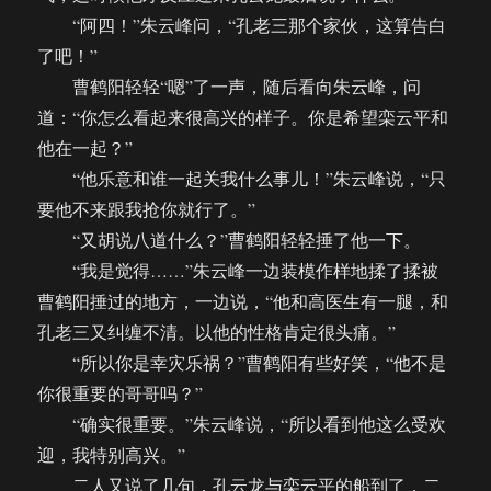
“阿四！”朱云峰问，“孔老三那个家伙，这算告白
了吧！”
曹鹤阳轻轻“嗯”了一声，随后看向朱云峰，问
道：“你怎么看起来很高兴的样子。你是希望栾云平和
他在一起？”
“他乐意和谁一起关我什么事儿！”朱云峰说，“只
要他不来跟我抢你就行了。”
“又胡说八道什么？”曹鹤阳轻轻捶了他一下。
“我是觉得……”朱云峰一边装模作样地揉了揉被
曹鹤阳捶过的地方，一边说，“他和高医生有一腿，和
孔老三又纠缠不清。以他的性格肯定很头痛。”
“所以你是幸灾乐祸？”曹鹤阳有些好笑，“他不是
你很重要的哥哥吗？”
“确实很重要。”朱云峰说，“所以看到他这么受欢
迎，我特别高兴。”
二人又说了几句，孔云龙与栾云平的船到了，二