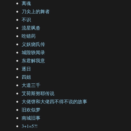
离魂
刀尖上的舞者
不识
流星飒沓
吃错药
义妖烧氏传
城隍轶闻录
东君解我意
逐日
四姐
大道三千
艾荷斯努耶传说
大佬饼和大佬四不得不说的故事
旧欢似梦
南城旧事
3+1=5?!