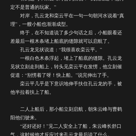
定不是普通的玩家。”
对岸，孔云龙和栾云平在一句一句朝河水说着“真
理”，一艘小船也渐渐成型。
终于，在不知道说了多少句话之后，小船眼看还
差最后一根木条堵上船底的缝隙就可以启航了。
孔云龙见状说道：“我很喜欢栾云平。”
一根白色木条浮起，堵上了船底的缝隙。孔云龙
见状立刻走到船上，转头见栾云平在发愣，他立刻催
促道：“别愣着了呀！快上船。”说完伸出了手。
栾云平几乎是下意识地伸手扶住孔云龙的手，被
他半拉着扶上了船。
二人上船后，那小船立刻启航，朝朱云峰与曹鹤
阳他们驶来。
“还好还好！”见二人安全上了船，朱云峰长舒口
气，这时候他才反应过来孔云龙最后说了什么。