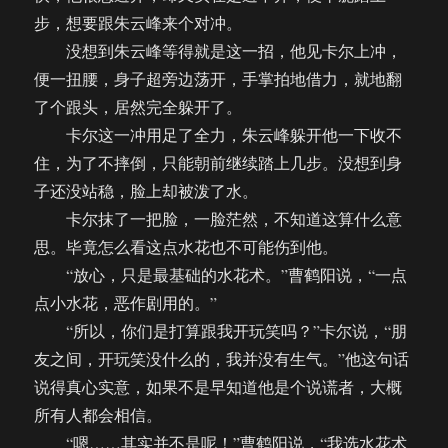
步，想要跟朱云峰来个对冲。
没想到朱云峰等得就是这一招，他见卡尔上冲，
便一扭腰，身子超旁边荡开，手掌拍地借力，就地翻
了个跟头，居然完全躲开了。
卡尔这一冲用足了全力，朱云峰躲开他一下收不
住，为了不摔倒，只能朝前继续踏上几步。没想到身
子还没站稳，脸上却被泼了水。
卡尔抹了一把脸，一脸茫然，不知道这算什么意
思。毕竟怎么看这点水花也不可能伤到他。
“放心，只是最基础的水花术。”曹鹤阳说，“一点
点小水花，恶作剧用的。”
“所以，你们是打算跟我开玩笑吗？”卡尔说，“朋
友之间，开玩笑没什么的，我并没有生气。”他这句话
说得真心实意，如果不是早知道他是个说谎者，大概
所有人都会相信。
“嗯……其实并不是呢！”曹鹤阳说，“我选水花术