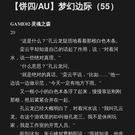
【饼四/AU】梦幻边际（55）
GAME02·灵魂之森
20
“这是什么？”孔云龙疑惑地看着那根白色木条。
栾云平却知道自己的话起了作用，说：“对着河
水，说一些绝对真理。”
“什么意思？”孔云龙问。
“就是绝对的真话。”栾云平说，“比如……”他一
边说一边做示范，“今天一定有地方下雨。”
又一根小小的白色木条浮了起来，慢慢靠近刚刚
那根，然后紧紧合并在一起。
孔云龙已经大概明白了，对着河水说：“我叫孔云
龙。在这个游戏里的ID叫做孔老三。我不是休闲玩
家，我是工作室的开荒人员。”
听到这句，朱云峰对曹鹤阳说：“我就知道，他肯