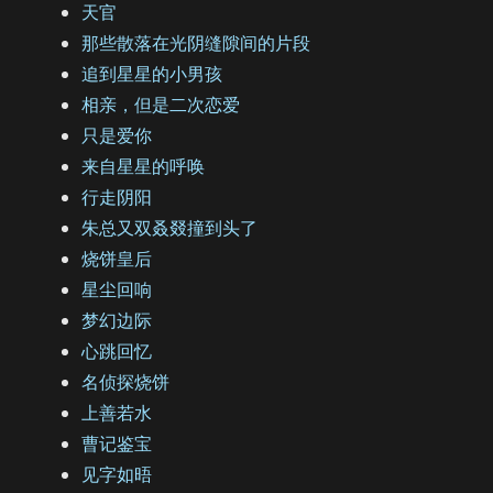
天官
那些散落在光阴缝隙间的片段
追到星星的小男孩
相亲，但是二次恋爱
只是爱你
来自星星的呼唤
行走阴阳
朱总又双叒叕撞到头了
烧饼皇后
星尘回响
梦幻边际
心跳回忆
名侦探烧饼
上善若水
曹记鉴宝
见字如晤