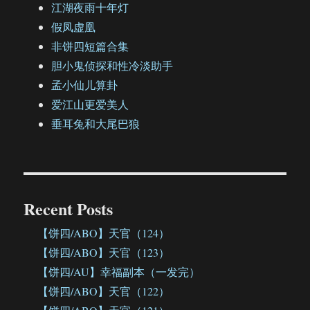
江湖夜雨十年灯
假凤虚凰
非饼四短篇合集
胆小鬼侦探和性冷淡助手
孟小仙儿算卦
爱江山更爱美人
垂耳兔和大尾巴狼
Recent Posts
【饼四/ABO】天官（124）
【饼四/ABO】天官（123）
【饼四/AU】幸福副本（一发完）
【饼四/ABO】天官（122）