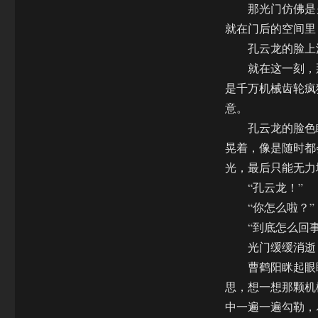
那光门仿佛是另
就在门后的空间里
孔云龙的脸上流
就在这一刻，那
是千万机械齿轮疯
意。
孔云龙的脸色瞬
晃着，像是随时都
光，最后只能无力
“孔云龙！”
“你怎么啦？”
“到底怎么回事
光门缓缓消逝，
曹鹤阳眯起眼睛
思，想一想那颗机
中一遍一遍勾勒，