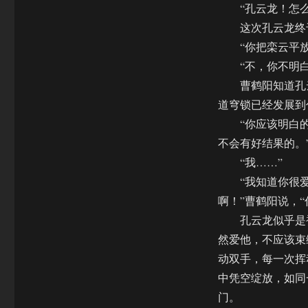
“孔云龙！怎么
这次孔云龙终于
“你把栾云平放出
“不，你不明白，
曹鹤阳知道孔云
道穹锁已经发展到
“你应该明白的，
不会有好结果的。
“我……”
“我知道你很爱
啊！”曹鹤阳说，
孔云龙似乎是被
然爱他，不应该束
动双手，每一次挥
中凭空绽放，如同
门。