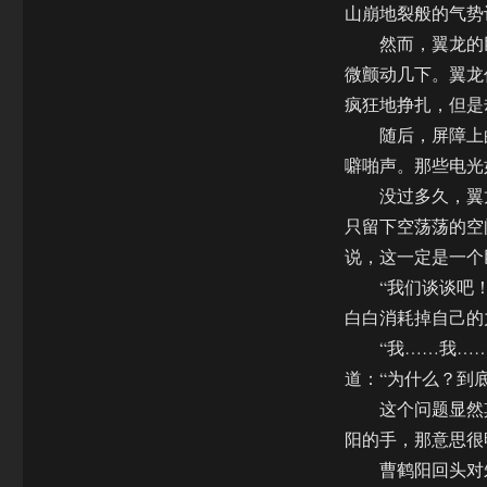
山崩地裂般的气势
然而，翼龙的巨
微颤动几下。翼龙
疯狂地挣扎，但是
随后，屏障上的
噼啪声。那些电光
没过多久，翼龙
只留下空荡荡的空
说，这一定是一个
“我们谈谈吧！”
白白消耗掉自己的
“我……我……
道：“为什么？到
这个问题显然其
阳的手，那意思很
曹鹤阳回头对朱