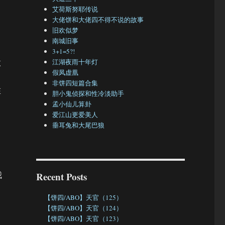
艾荷斯努耶传说
大佬饼和大佬四不得不说的故事
旧欢似梦
南城旧事
3+1=5?!
做
江湖夜雨十年灯
假凤虚凰
非饼四短篇合集
在
胆小鬼侦探和性冷淡助手
孟小仙儿算卦
爱江山更爱美人
垂耳兔和大尾巴狼
我
Recent Posts
【饼四/ABO】天官（125）
【饼四/ABO】天官（124）
【饼四/ABO】天官（123）