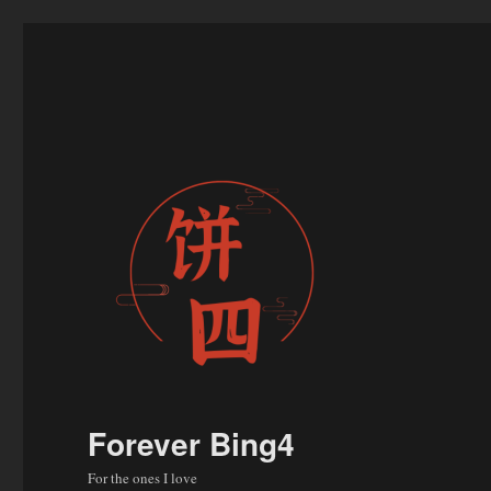
Forever Bing4
For the ones I love