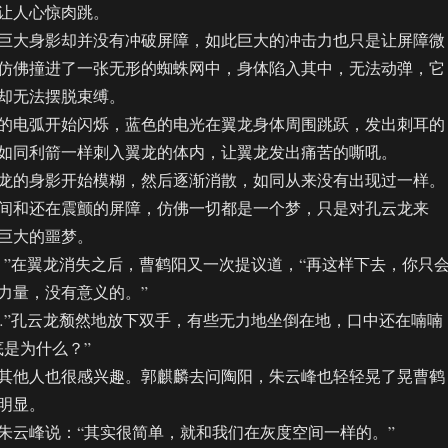
让人心惊肉跳。
大身影却并没有冲破屏障，如此巨大的冲击力也只是让屏障微
仿佛撞进了一张无形的蜘蛛网中，身体陷入其中，无法动弹，它
却无法摆脱束缚。
电弧开始闪烁，蓝色的电光在翼龙身体周围跳跃，发出刺耳的
如同利箭一样刺入翼龙的体内，让翼龙发出痛苦的嘶吼。
的身影开始模糊，然后逐渐消散，如同从来没有出现过一样。
间和还在震颤的屏障，仿佛一切都是一个梦，只是对孔云龙来
巨大的噩梦。
在翼龙消失之后，曹鹤阳又一次提议道，“再这样下去，你只
力量，没有意义的。”
”孔云龙颓然地放下双手，有些无力地坐倒在地，口中还在喃喃
底是为什么？”
他人也很感兴趣。郭麒麟去问陶阳，朱云峰也轻轻晃了晃曹鹤
明显。
云峰说：“其实很简单，就和我们在灰度空间一样的。”