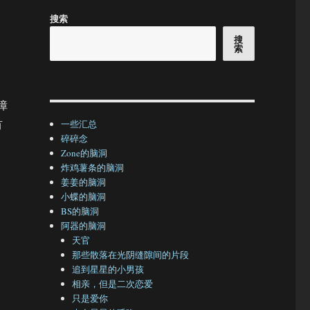
搜索
搜
索
障
有
一些汇总
碎碎念
Zone的脑洞
炸鸡薯条的脑洞
姜姜的脑洞
小蝶的脑洞
BS的脑洞
阿器的脑洞
天官
那些散落在光阴缝隙间的片段
追到星星的小男孩
相亲，但是二次恋爱
只是爱你