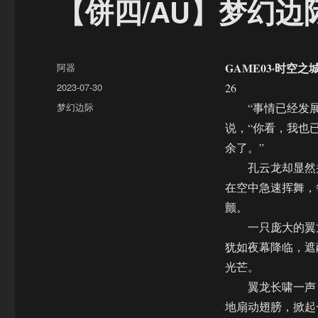
【饼四/AU】梦幻边
作
GAME03·时空之
阿器
者
发
2023-07-30
26
布
分
梦幻边际
“事情已经发展
于
类
说，“你看，我也
余了。”
孔云龙却显然并
在空中急速挥舞，
颤。
一只庞大的翼龙
犹如夜幕降临，遮
光芒。
翼龙长啸一声，
地扇动翅膀，掀起