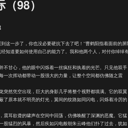
际（98）
城
到这一步了，你也没必要硬抗下去了吧！”曹鹤阳指着面前的屏
已经知道要如何使用自己的能力了。我和他两个人，对付你绰绰
不甘心，他的眼中闪烁着一丝疯狂和执着的光芒。只见他双手
每一次挥动都带动一股强大的力量，让整个空间都仿佛随之震
突然凭空出现，巨大的身影几乎将整个视野都填满。它的双翼
蔽了原本就不明亮的灯光，翼间的纹路如同闪电，闪烁着冷厉的
震耳欲聋的啸声在空间中回荡，仿佛唤醒了深渊的恶魔。它猛
一股猛烈的风暴，然后疾如闪电般朝朱云峰他们扑了过去，犹如