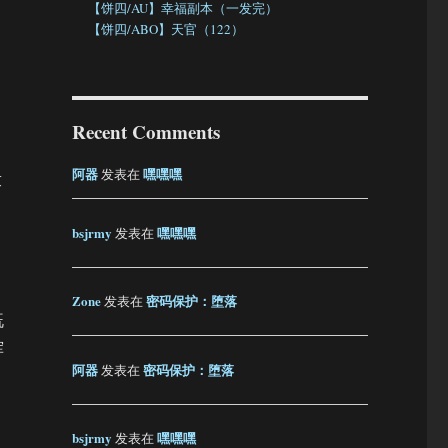
【饼四/AU】幸福副本（一发完）
【饼四/ABO】天官（122）
Recent Comments
阿器
嘿嘿嘿
发表在
求
bsjrmy
嘿嘿嘿
发表在
Zone
密码保护：堕落
发表在
既
挥
阿器
密码保护：堕落
发表在
bsjrmy
嘿嘿嘿
发表在