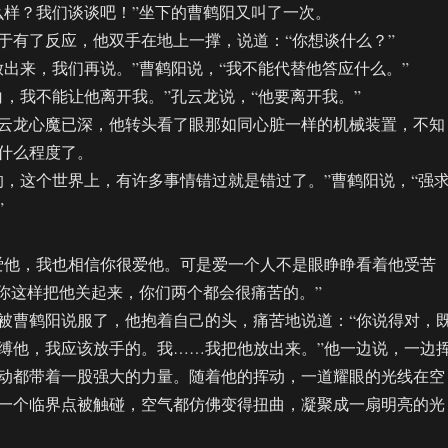
样？我们谈谈吧！”坐下的曹鹤阳又叫了一次。
有了反应，他双手在地上一撑，说道：“你想谈什么？”
来，我们再说。”曹鹤阳说，“我不能代替他答应什么。”
我不能让他离开我。”孔云龙说，“他要离开我。”
龙心魔已深，他转头看了眼那如同心脏一样的机械装置，不知
什么程度了。
这个世界上，有许多事情错过就是错过了。”曹鹤阳说，“强
”
他，我也相信你很爱他。可是爱一个人不是眼睁睁看着他受苦
“你这样把他关起来，你们两个都会很痛苦的。”
曹鹤阳说服了，他抱着自己的头，痛苦地说道：“你说得对，
缚他，我应该放手的。我……我把他放出来。”他一边说，一边
动都带着一股强大的力量。随着他的挥动，一道耀眼的光线在空
一个临界点被触碰，空气都仿佛变得扭曲，凝聚成一扇明亮的光