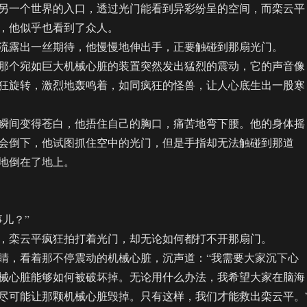
一个世界的入口，透过光门能看到异彩纷呈的空间，而栾云平
，他似乎也看到了众人。
露出一丝期待，他慢慢地伸出手，正要触碰到那扇光门。
个宛如巨大机械心脏的装置突然发出猛烈的震动，它的声音像
狂旋转，激烈地轰鸣着，如同疯狂的怪兽，让人心底生出一股寒
间变得苍白，他捂住自己的胸口，痛苦地弯下腰。他的身体摇
会倒下，他试图抓住空中的光门，但是手指却无法触碰到那道
地倒在了地上。
儿？”
栾云平疯狂拍打着光门，却无论如何都打不开那扇门。
，看着那不停震动的机械心脏，沉声道：“我需要大家沉下心
械心脏能够如何被破坏掉。无论用什么办法，我希望大家在脑海
尽可能让那颗机械心脏毁掉。只有这样，我们才能救出栾云平。