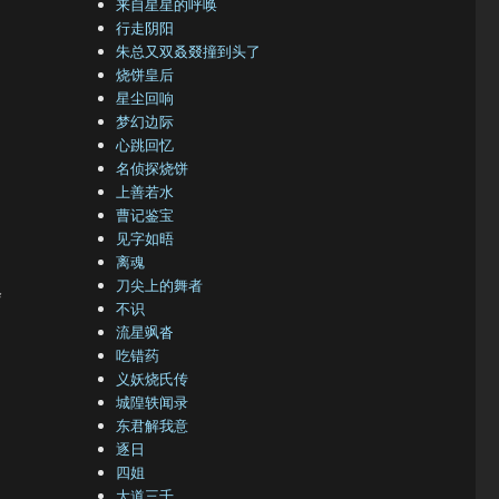
来自星星的呼唤
行走阴阳
朱总又双叒叕撞到头了
烧饼皇后
星尘回响
梦幻边际
心跳回忆
名侦探烧饼
上善若水
曹记鉴宝
见字如晤
离魂
刀尖上的舞者
会
不识
流星飒沓
吃错药
义妖烧氏传
城隍轶闻录
东君解我意
逐日
四姐
大道三千