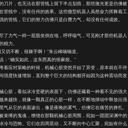
刀片，也无法在那管线上留下半点划痕，那些激光更是仿佛被
在管线中，没有任何的效果。这些微型机器人虽然奋力挥舞着工
强的管线，它们的努力仿佛只是白费力气，却没有任何成效。
了力气一样一屁股坐倒在地，呼呼喘气，可见刚才那些机器人
的精力。
又切不断，很棘手啊！”朱云峰喃喃道。
：“确实如此，这东西真的很麻烦。”
着应对策略的时候，机械心脏突然开始了异变，原本就在不停
间强度快速增加，直到整个巨大的结构都开始因为这种震动而发
心脏，看似冰冷坚硬的表面下，仿佛还藏着一种看不见的强大
越来越快，就像一颗真正的心脏一样，在不断地律动中释放出强
黑气从它的表面渗出，像是夜晚的雾气，仿佛它在痛苦的挣扎。
束缚的鬼魂，缭绕在那颗机械心脏周围，宛如一团团深渊中的
冰冷与恐怖。它们在四周晃动，又不断向中心汇聚，宛如有什么