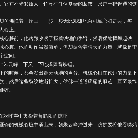
。它并不光彩照人，也没有任何复杂的装饰，只是一把普通的铁
仿佛扛着一座山，一步一步无比艰难地向机械心脏走去，每一
人心上。
心脏前，他略微收紧了握着铁锤的手臂，然后猛地挥舞起铁
械心脏。他的动作虽然简单，但却蕴含着强大的力量，就像是雷
个空间。
”朱云峰一下又一下地挥舞着铁锤。
的时候，都会发出震天动地的声音。机械心脏在铁锤的力量下
纹，然后这些裂纹逐渐扩大，仿佛一道道疼痛的痕迹，直至最终
砸碎。
在欢呼声中夹杂着曹鹤阳的惊呼。
碎的机械心脏中涌出来，朝朱云峰冲过来，仿佛要将他吞噬殆