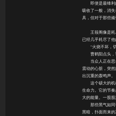
即便是最锋利的
吸收了一般，消失
具，但对于那些顽
王筱阁像是耗尽
已经几乎耗尽了他
“火烧不坏，切
曹鹤阳点头，说
当众人正在思考
震动的心脏，突然
出沉重的轰鸣声。
这个硕大的机械
生命力。它的节奏
大的能量。一股股
那些黑气如同被
黑暗，扑面而来的