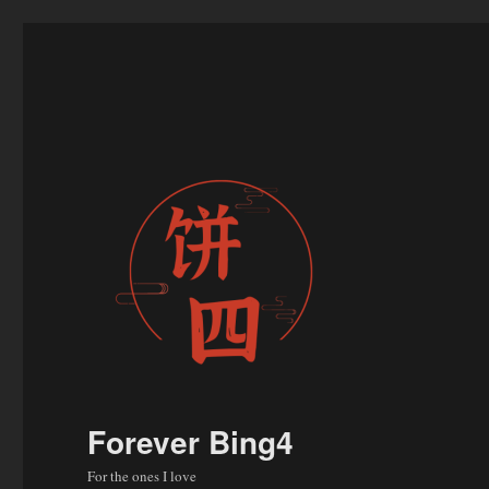
Forever Bing4
For the ones I love