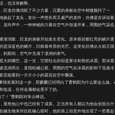
，也没有解释。
巨龙仿佛消耗了不少力量，沉重的身躯在空中稍微颤抖了一
地扬起了龙头，发出一声悠长而又威严的龙吟，仿佛是在诉说着
。龙吟声中，一种神秘的力量在空气中弥漫开来，周围的气温也
渐消散，巨龙的身躯开始发生变化。原本熔岩般红亮的鳞片逐
的是深蓝色的鳞片，闪烁着奇异的光芒。这变化仿佛从火焰王国
，刹那间，空气中充满了凛冽的寒气。
大的嘴巴，这一次，它喷吐出的却是寒冷刺骨的冰霜。那冰霜
速流淌而出，直指机械心脏。周围的空气在冰霜的影响下迅速冷
甚至能看到一片片小小的霜花在空中飘落。
事情发展到这一步，郭麒麟已经明白了曹鹤阳为什么要这么做。
和低温，任何金属都会受不了的。
了！”曹鹤阳对朱云峰说。
显然他心中也已经有了成算。正当所有人都以为他会创造出什
机械生物来对抗机械心脏时，他的肩上却意外地出现了一把看起