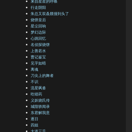
来自星星的呼唤
行走阴阳
朱总又双叒叕撞到头了
烧饼皇后
星尘回响
梦幻边际
心跳回忆
名侦探烧饼
上善若水
曹记鉴宝
见字如晤
离魂
刀尖上的舞者
不识
流星飒沓
吃错药
义妖烧氏传
城隍轶闻录
东君解我意
逐日
四姐
大道三千