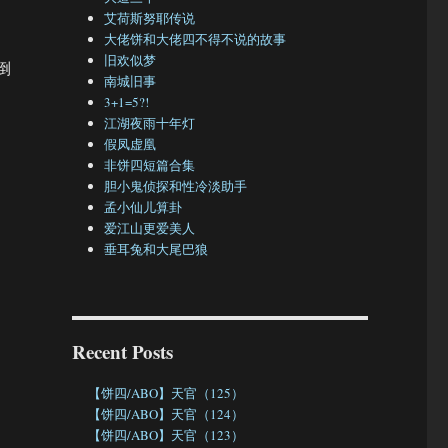
艾荷斯努耶传说
大佬饼和大佬四不得不说的故事
旧欢似梦
倒
南城旧事
3+1=5?!
江湖夜雨十年灯
假凤虚凰
非饼四短篇合集
胆小鬼侦探和性冷淡助手
孟小仙儿算卦
爱江山更爱美人
垂耳兔和大尾巴狼
Recent Posts
【饼四/ABO】天官（125）
【饼四/ABO】天官（124）
【饼四/ABO】天官（123）