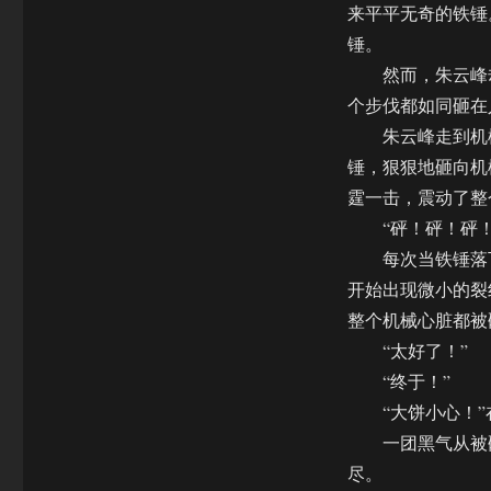
来平平无奇的铁锤
锤。
然而，朱云峰却
个步伐都如同砸在
朱云峰走到机械
锤，狠狠地砸向机
霆一击，震动了整
“砰！砰！砰！
每次当铁锤落下
开始出现微小的裂
整个机械心脏都被
“太好了！”
“终于！”
“大饼小心！”
一团黑气从被砸
尽。