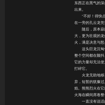
东西正在黑气的深
出来。
“不好！得快点
在一旁的孔云龙凭
随后，原本寂静
大，更为壮观的龙
火，满是决意与怒
这头巨龙沉甸甸
整个空间都在颤抖
它的力量却无法使
打碎它。
火龙无助地移开
弃，短暂的犹豫过
焰。熊熊烈火在它
火海在瞬间席卷整
一直没有说话的