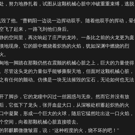
处，努力地挣扎着，试图从这颗机械心脏中冲破重重束缚，逃脱
毁了他。”曹鹤阳一边说一边挥动双手。随着他双手的挥动，晕
空飞了起来，一路飞到他们身后。
的空间里，再次响起了庄严的龙吟。一条比之前的火龙更为庞
倏地现身。它的眼中燃烧着炽热的火焰，犹如深渊中燃烧的烈
火。
地一脚踏在那颗仍然在震颤的机械心脏之上，巨大的力量使得
。尽管这头龙的力量似乎能够撕裂天地，但面对这颗机械心脏，
之有任何的颤动。仿佛是一块无法摧毁的宝石，无论如何也无法
了脚步，它的龙瞳中闪过一丝困惑与无奈。然而它并没有放
后，它低下了龙头，张开血盆大口，从深喉处积蓄起炽热的火
口中凝聚，形成一个巨大的火球，随后它猛然吐出这一口火焰，
个空间，向着那颗机械心脏直接喷去。
郭麒麟微微皱眉，说：“这种程度的火，烧不坏的吧！”