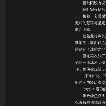
曹鹤阳没有说话
喷吐完火焰后，
下。接着，它缓缓
无尽的苍凉与坚定
随之下降。
随着龙吟声的逐
渐消失，取而代之
跨越到了冰霜之地
巨龙再次张开宽
如同一道冰河，快
却，仿佛被冻结，
“原来如此。”
短时间内经历高温
“大饼！看你的
朱云峰点点头，
么奇特的动物或者