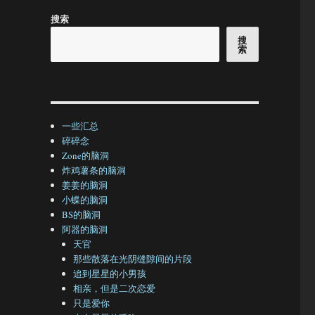
搜索
搜
索
一些汇总
碎碎念
Zone的脑洞
炸鸡薯条的脑洞
姜姜的脑洞
小蝶的脑洞
BS的脑洞
阿器的脑洞
天官
那些散落在光阴缝隙间的片段
追到星星的小男孩
相亲，但是二次恋爱
只是爱你