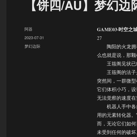
【饼四/AU】梦幻边
作
GAME03·时空之
阿器
者
发
2023-07-31
27
布
分
梦幻边际
陶阳的火龙拥有
于
类
么也就是说，那颗
王筱阁见状已经
王筱阁的法子是
突然间，一群微型
它们体积小巧，设
无法觉察的速度在
机器人手中各自
用的元素转化器。
而，无论它们如何
未受到任何的破坏